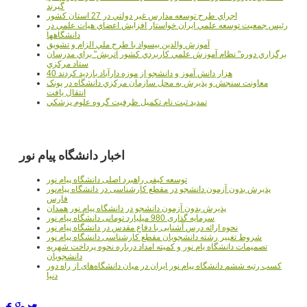
گيرند
اجراي طرح توسعه مدارس غير دولتي در 27 استان کشور
رئيس جمعيت توسعه علمي ايران خواستار افزايش اعضاي هيات علمي در
دانشگاهها
آموزش والدين بيسواد با طرح ملي الزام و تشويق
برگزاري دوره" نظام آموزش علمي كاربردي كشور اتريش" براي مدرسان
ستاد مرکزي
40 هزار دانش آموز و دانشجو از موزه دارآباد بازديد کردند
معاونت سنجش و پذيرش به محل سازمان مرکزي دانشگاه در پونک
انتقال يافت
تمديد ثبت نام تکميل ظرفيت گروه علوم پزشکي
اخبار دانشگاه پیام نور
توسعه کیفی راهبرد اصلی دانشگاه پیام نور
پذیرش بدون آزمون دانشجو در مقطع کارشناسی در دانشگاه پیام‌نور
فارس
پذیرش بدون آزمون دانشجو در دانشگاه پیام نور همدان
سرمایه گذاری 980 میلیارد تومانی دانشگاه پیام نور
نحوه ارائه درس آشنایی با دفاع مقدس در دانشگاه پیام نور
شروط تغییر رشته دانشجویان مقطع کارشناسی دانشگاه پیام نور
تصمیمات دانشگاه یام نور و کمیته امداد درباره نحوه پرداخت شهریه
دانشجویان
کسب رتبه ششم دانشگاه پیام نور ایران در میان دانشگاه‌های از راه دور
دنیا