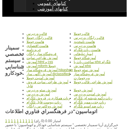
کتابهای عمومی
کتابهای آموزشی
قالب جوملا
قالب وردپرس
قالب رایگان وردپرس
قالب رایگان جوملا
هاست نامحدود
هاست جوملا
هاست وردپرس
هاست اقتصادی
سمينار
هاست ربات تلگرام
خرید دامنه
تخصصي
ایمیل تبلیغاتی
فروشگاه ساز رایگان
آموزشگاه جوملا
آموزش طراحی سایت
" سيستم
ساخت ربات با php تلگرام
آموزش html و css
شناسايي
آموزش php
آموزش rsform جوملا
آموزش سئو جوملا
آموزش فروشگاه ساز hikashop
خودکارو
آموزش فروشگاه ساز
آموزش آگهی ساز djclassified
ویرچومارت
آموزش امنیت جوملا
آموزش طراحی قالب جوملا
آموزش طراحی سایت فروش
فایل
آموزش جوملا
آموزش سئو وردپرس
آموزش امنیت وردپرس
آموزش وردپرس
ربات دکمه شیشه ای تلگرام
ربات همکاری در فروش تلگرام
ربات جذب ممبر تلگرام
ربات پیوست فایل تلگرام
ربات ضد اسپم تلگرام
آموزش ووکامرس رایگان
اتوماسيون"در فرهنگسراي فناوري اطلاعات
امتیاز 0.00 (0 رای)
1
1
1
1
1
1
1
1
1
1
خبرگزاری آریا-سمینار تخصصی " سیستم شناسایی خودکار و اتوماسیون" با حضور
کارشناس متخصص چهارشنبه 16 اردیبهشت ساعت 15 در فرهنگ سرای فناوری