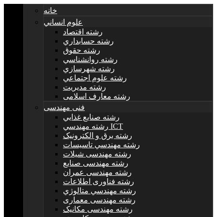
خانه
علوم انساني
رشته اقتصاد
رشته حسابداري
رشته حقوق
رشته روانشناسي
رشته شهرسازي
رشته علوم اجتماعي
رشته مديريت
رشته معارف اسلامی
فنی مهندسی
رشته صنايع غذايي
رشته مهندسي ICT
رشته برق و الکترونيک
رشته مهندسي تاسيسات
رشته مهندسی شیلات
رشته مهندسی صنایع
رشته مهندسی عمران
رشته فناوری اطلاعات
رشته مهندسي متالوژي
رشته مهندسی معماری
رشته مهندسی مکانیک