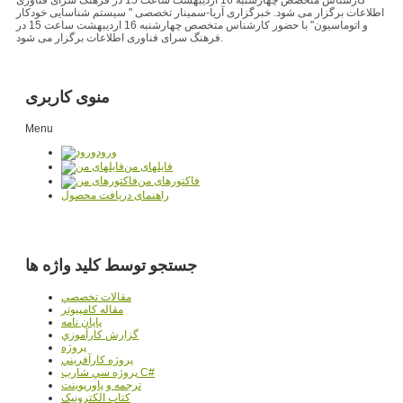
اطلاعات برگزار می شود. خبرگزاری آریا-سمینار تخصصی " سیستم شناسایی خودکار
و اتوماسیون" با حضور کارشناس متخصص چهارشنبه 16 اردیبهشت ساعت 15 در
فرهنگ سرای فناوری اطلاعات برگزار می شود.
منوی کاربری
Menu
ورود
فایلهای من
فاکتورهای من
راهنمای دریافت محصول
جستجو توسط کلید واژه ها
مقالات تخصصي
مقاله کامپیوتر
پایان نامه
گزارش کارآموزي
پروژه
پروژه کارآفريني
پروژه سي شارپ C#
ترجمه و پاورپوينت
کتاب الکترونيک