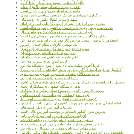
تجليل از معلمان نمونه شهرستان رباط کريم
اعلام اولويت استخدام پيماني 5 هزار معلم
حافظ حافظه تاريخي و ملي ايرانيان است
برگزاري المپيادهاي فيزيک و زيست‌شناسي دانش‌آموزي
سهم وانت در انتقال دانش به روستائيان
ثبت‌نام بيش از 9 هزار نفر در آزمون کارداني فني و حرفه‌اي
خدمت به آموزش و پرورش، خدمت به کشور و تقويت نظام است
اجراي طرح رتبه بندي فرهنگيان از مهرماه امسال
دانلود رایگان پاسخنامه سوالات پیام نور نیمسال اول 93-92
اختصاص 5 درصد از محل عوارض گاز مصرفي براي نوسازي مدارس
نام نويسي کارداني نظام جديد؛ از امروز
تسهيلات جديد بنياد نخبگان به دانشجويان دکتري
تمديد مهلت ثبت نام عمره دانشگاهيان
اعلام نتايج قرعه کشي عمره دانشگاهيان
ازسرگيري توزيع شير در مدارس
فردا آخرین مهلت ثبت نام بدون آزمون دانشگاه پیام نور
آیا تکمیل ظرفیت ارشد فراگیر پیام نور نوبت چهاردهم برگزار می شود؟
درخواست 29 رشته کارشناسي ارشد بررسي مي شود
انتصابات جديد در دانشگاه محقق اردبيلي
تحصيل 210 دانشجو در يکي از نوپاترين دانشکده‌هاي علوم پزشکي کشور
بدهي دانشگاه اصفهان به پيمانکاران تغذيه
عرضه 20 عنوان کتاب با موضوع سبک زندگي به دانشگاه‌ها
لزوم اصلاح ساختار آيين نامه نشريات دانشگاهي
18 کرسي پژوهشي به اساتيد برجسته اهدا شده است
اعلام آمادگي وزير آموزش و پرورش کشورمان براي در اختيار گذاشتن
تجربيات آموزشي به ديگر کشورهاي
پذيرش بدون کنکور دانشجو در موسسه آموزش عالي قشم
افزايش تبادلات علمي و آموزشي ايران و ژاپن
دستورالعمل تحصیل همزمان در دو رشته اعلام شد
اخطار : سقف مجاز انتخاب واحد را در پیام نور رعایت کنید
تمدید مهلت ثبت نام و مهمان در نیمسال اول پیام نور
دانشجويان روزانه دوره هاي دكتري تخصصي دانشگاه هاي دولتي وام مي