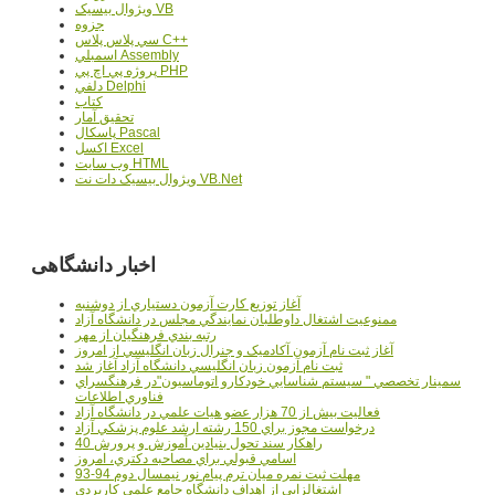
ويژوال بيسيک VB
جزوه
سي پلاس پلاس C++
اسمبلي Assembly
پروژه پي اچ پي PHP
دلفي Delphi
کتاب
تحقيق آمار
پاسکال Pascal
اکسل Excel
وب سايت HTML
ويژوال بيسيک دات نت VB.Net
اخبار دانشگاهی
آغاز توزيع کارت آزمون دستياري از دوشنبه
ممنوعيت اشتغال داوطلبان نمايندگي مجلس در دانشگاه آزاد
رتبه بندي فرهنگيان از مهر
آغاز ثبت نام آزمون آکادميک و جنرال زبان انگليسي از امروز
ثبت نام آزمون زبان انگليسي دانشگاه آزاد آغاز شد
سمينار تخصصي " سيستم شناسايي خودکارو اتوماسيون"در فرهنگسراي
فناوري اطلاعات
فعاليت بيش از 70 هزار عضو هيات علمي در دانشگاه آزاد
درخواست مجوز براي 150 رشته ارشد علوم پزشکي آزاد
40 راهکار سند تحول بنيادين آموزش و پرورش
اسامي قبولي براي مصاحبه دکتري، امروز
مهلت ثبت نمره میان ترم پیام نور نیمسال دوم 94-93
اشتغالزايي از اهداف دانشگاه جامع علمي کاربردي