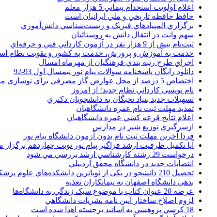
اعلام اولويت استخدام پيماني 5 هزار معلم
حافظ حافظه تاريخي و ملي ايرانيان است
برگزاري المپيادهاي فيزيک و زيست‌شناسي دانش‌آموزي
سهم وانت در انتقال دانش به روستائيان
ثبت‌نام بيش از 9 هزار نفر در آزمون کارداني فني و حرفه‌اي
خدمت به آموزش و پرورش، خدمت به کشور و تقويت نظام ا
اجراي طرح رتبه بندي فرهنگيان از مهرماه امسال
دانلود رایگان پاسخنامه سوالات پیام نور نیمسال اول 93-92
اختصاص 5 درصد از محل عوارض گاز مصرفي براي نوسازي مدارس
نام نويسي کارداني نظام جديد؛ از امروز
تسهيلات جديد بنياد نخبگان به دانشجويان دکتري
تمديد مهلت ثبت نام عمره دانشگاهيان
اعلام نتايج قرعه کشي عمره دانشگاهيان
ازسرگيري توزيع شير در مدارس
فردا آخرین مهلت ثبت نام بدون آزمون دانشگاه پیام نور
آیا تکمیل ظرفیت ارشد فراگیر پیام نور نوبت چهاردهم برگزار 
درخواست 29 رشته کارشناسي ارشد بررسي مي شود
انتصابات جديد در دانشگاه محقق اردبيلي
تحصيل 210 دانشجو در يکي از نوپاترين دانشکده‌هاي علوم پزشکي کشور
بدهي دانشگاه اصفهان به پيمانکاران تغذيه
عرضه 20 عنوان کتاب با موضوع سبک زندگي به دانشگاه‌ها
لزوم اصلاح ساختار آيين نامه نشريات دانشگاهي
18 کرسي پژوهشي به اساتيد برجسته اهدا شده است