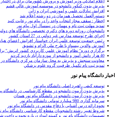
اعلام آمادگي وزير آموزش و پرورش کشورمان براي در اختيار
پذيرش بدون کنکور دانشجو در موسسه آموزش عالي قشم
افزايش تبادلات علمي و آموزشي ايران و ژاپن
دستورالعمل تحصیل همزمان در دو رشته اعلام شد
اخطار : سقف مجاز انتخاب واحد را در پیام نور رعایت کنید
تمدید مهلت ثبت نام و مهمان در نیمسال اول پیام نور
دانشجويان روزانه دوره هاي دكتري تخصصي دانشگاه هاي دولتي
اجراي طرح توسعه مدارس غير دولتي در 27 استان کشور
رئيس جمعيت توسعه علمي ايران خواستار افزايش اعضاي هيات
آموزش والدين بيسواد با طرح ملي الزام و تشويق
برگزاري دوره" نظام آموزش علمي كاربردي كشور اتريش" بر
40 هزار دانش آموز و دانشجو از موزه دارآباد بازديد کردند
معاونت سنجش و پذيرش به محل سازمان مرکزي دانشگاه در پو
تمديد ثبت نام تکميل ظرفيت گروه علوم پزشکي
اخبار دانشگاه پیام نور
توسعه کیفی راهبرد اصلی دانشگاه پیام نور
پذیرش بدون آزمون دانشجو در مقطع کارشناسی در دانشگاه پیا
پذیرش بدون آزمون دانشجو در دانشگاه پیام نور همدان
سرمایه گذاری 980 میلیارد تومانی دانشگاه پیام نور
نحوه ارائه درس آشنایی با دفاع مقدس در دانشگاه پیام نور
شروط تغییر رشته دانشجویان مقطع کارشناسی دانشگاه پیام ن
تصمیمات دانشگاه یام نور و کمیته امداد درباره نحوه پرداخت ش