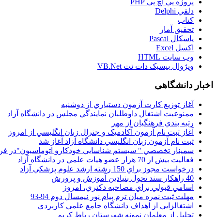
پروژه پي اچ پي PHP
دلفي Delphi
کتاب
تحقيق آمار
پاسکال Pascal
اکسل Excel
وب سايت HTML
ويژوال بيسيک دات نت VB.Net
اخبار دانشگاهی
آغاز توزيع کارت آزمون دستياري از دوشنبه
ممنوعيت اشتغال داوطلبان نمايندگي مجلس در دانشگاه آزاد
رتبه بندي فرهنگيان از مهر
آغاز ثبت نام آزمون آکادميک و جنرال زبان انگليسي از امروز
ثبت نام آزمون زبان انگليسي دانشگاه آزاد آغاز شد
سمينار تخصصي " سيستم شناسايي خودکارو اتوماسيون"در فر
فعاليت بيش از 70 هزار عضو هيات علمي در دانشگاه آزاد
درخواست مجوز براي 150 رشته ارشد علوم پزشکي آزاد
40 راهکار سند تحول بنيادين آموزش و پرورش
اسامي قبولي براي مصاحبه دکتري، امروز
مهلت ثبت نمره میان ترم پیام نور نیمسال دوم 94-93
اشتغالزايي از اهداف دانشگاه جامع علمي کاربردي
تجليل از معلمان نمونه شهرستان رباط کريم