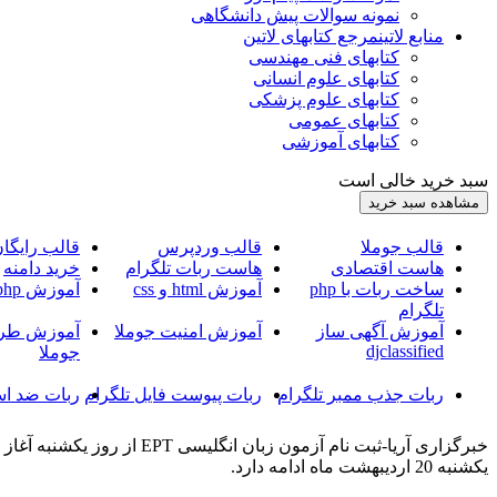
نمونه سوالات پیش دانشگاهی
منابع لاتین
مرجع کتابهای لاتین
کتابهای فنی مهندسی
کتابهای علوم انسانی
کتابهای علوم پزشکی
کتابهای عمومی
کتابهای آموزشی
سبد خرید خالی است
قالب جوملا
قالب وردپرس
قالب رایگا
هاست اقتصادی
هاست ربات تلگرام
خرید دامنه
ساخت ربات با php
آموزش html و css
آموزش php
تلگرام
آموزش آگهی ساز
آموزش امنیت جوملا
آموزش طرا
djclassified
جوملا
ربات جذب ممبر تلگرام
ربات پیوست فایل تلگرام
ربات ضد اس
یکشنبه 20 اردیبهشت ماه ادامه دارد.