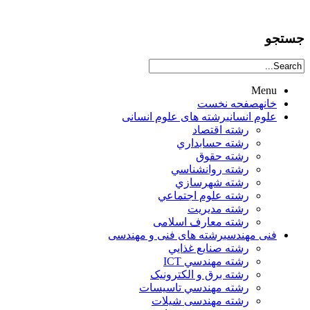
جستجو
Menu
خانه
صفحه نخست
علوم انساني
رشته های علوم انسانی
رشته اقتصاد
رشته حسابداري
رشته حقوق
رشته روانشناسي
رشته شهرسازي
رشته علوم اجتماعي
رشته مديريت
رشته معارف اسلامی
فنی مهندسی
رشته های فنی و مهندسی
رشته صنايع غذايي
رشته مهندسي ICT
رشته برق و الکترونيک
رشته مهندسي تاسيسات
رشته مهندسی شیلات