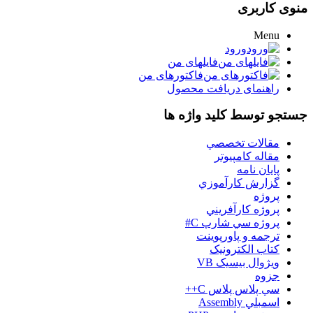
منوی کاربری
Menu
ورود
فایلهای من
فاکتورهای من
راهنمای دریافت محصول
جستجو توسط کلید واژه ها
مقالات تخصصي
مقاله کامپیوتر
پایان نامه
گزارش کارآموزي
پروژه
پروژه کارآفريني
پروژه سي شارپ C#
ترجمه و پاورپوينت
کتاب الکترونيک
ويژوال بيسيک VB
جزوه
سي پلاس پلاس C++
اسمبلي Assembly