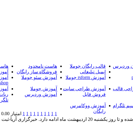
ن وردپرس
قالب رایگان جوملا
هاست نامحدود
هاست
ایمیل تبلیغاتی
فروشگاه ساز رایگان
آموز
آموزش rsform جوملا
آموزش سئو جوملا
آموز
shop
حی قالب
آموزش طراحی سایت
آموزش جوملا
آموز
فروش فایل
آموزش وردپرس
ربات
تلگرا
پم تلگرام
آموزش ووکامرس
رایگان
1
1
1
1
1
1
1
1
1
1
امتیاز 0.00 (0 رای)