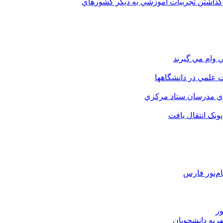
 گذاشتن تجربيات آموزشي به ديگر کشورهاي
 وام مي گيرند
 علمي در دانشگاهها
اي مدرسان ستاد مرکزي
نک انتقال يافت
م‌نور فارس
ور
هریه دانشجویان