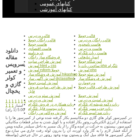
کتابهای عمومی
کتابهای آموزشی
قالب جوملا
قالب وردپرس
قالب رایگان وردپرس
قالب رایگان جوملا
هاست نامحدود
هاست جوملا
هاست وردپرس
هاست اقتصادی
دانلود
هاست ربات تلگرام
خرید دامنه
مقاله
ایمیل تبلیغاتی
فروشگاه ساز رایگان
آموزشگاه جوملا
آموزش طراحی سایت
سرويس
ساخت ربات با php تلگرام
آموزش html و css
و تعمير
آموزش php
آموزش rsform جوملا
آموزش سئو جوملا
آموزش فروشگاه ساز hikashop
كولر
آموزش فروشگاه ساز
آموزش آگهی ساز djclassified
ویرچومارت
آموزش امنیت جوملا
گازي و
آموزش طراحی قالب جوملا
آموزش طراحی سایت فروش
یخچال
فایل
آموزش جوملا
آموزش سئو وردپرس
آموزش امنیت وردپرس
آموزش وردپرس
1
1
1
1
1
1
1
ربات دکمه شیشه ای تلگرام
ربات همکاری در فروش تلگرام
امتیاز
1
1
1
ربات جذب ممبر تلگرام
ربات پیوست فایل تلگرام
5.00 (1 رای)
ربات ضد اسپم تلگرام
آموزش ووکامرس رایگان
در کمپرسور کولر هاي گازي دو مکانيسم بکار گرفته شده نوعي از کمپرسور ها را با
استفاده از انرژي الکتريکي،روتور بکار افتاده و با کوپل شدن به ساير قطعات مکانيکي
کمپرسور، پيستون به حرکت در آمده،وگاز را از يک مسير به داخل سيلندر مکيده وپس
از آنکه فشار لازم را به گاز وارد آورده، آن را بدرون لوله رفت جاري مي سازد.نوع
ديگر کمپرسور ها فاقد ميل لنگ و پستون بوده وخود روتور در حال چرخش (بواسطه