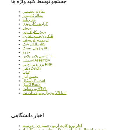
جستجو توسط کلید واژه ها
مقالات تخصصي
مقاله کامپیوتر
پایان نامه
گزارش کارآموزي
پروژه
پروژه کارآفريني
پروژه سي شارپ C#
ترجمه و پاورپوينت
کتاب الکترونيک
ويژوال بيسيک VB
جزوه
سي پلاس پلاس C++
اسمبلي Assembly
پروژه پي اچ پي PHP
دلفي Delphi
کتاب
تحقيق آمار
پاسکال Pascal
اکسل Excel
وب سايت HTML
ويژوال بيسيک دات نت VB.Net
اخبار دانشگاهی
آغاز توزيع کارت آزمون دستياري از دوشنبه
ممنوعيت اشتغال داوطلبان نمايندگي مجلس در دانشگاه آزاد