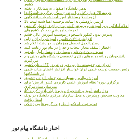
کشور
بدهي دانشگاه اصفهان به پيمانکاران تغذيه
عرضه 20 عنوان کتاب با موضوع سبک زندگي به دانشگاه‌ها
لزوم اصلاح ساختار آيين نامه نشريات دانشگاهي
18 کرسي پژوهشي به اساتيد برجسته اهدا شده است
اعلام آمادگي وزير آموزش و پرورش کشورمان براي در اختيار گذاشتن
تجربيات آموزشي به ديگر کشورهاي
پذيرش بدون کنکور دانشجو در موسسه آموزش عالي قشم
افزايش تبادلات علمي و آموزشي ايران و ژاپن
دستورالعمل تحصیل همزمان در دو رشته اعلام شد
اخطار : سقف مجاز انتخاب واحد را در پیام نور رعایت کنید
تمدید مهلت ثبت نام و مهمان در نیمسال اول پیام نور
دانشجويان روزانه دوره هاي دكتري تخصصي دانشگاه هاي دولتي وام
مي گيرند
اجراي طرح توسعه مدارس غير دولتي در 27 استان کشور
رئيس جمعيت توسعه علمي ايران خواستار افزايش اعضاي هيات علمي
در دانشگاهها
آموزش والدين بيسواد با طرح ملي الزام و تشويق
برگزاري دوره" نظام آموزش علمي كاربردي كشور اتريش" براي
مدرسان ستاد مرکزي
40 هزار دانش آموز و دانشجو از موزه دارآباد بازديد کردند
معاونت سنجش و پذيرش به محل سازمان مرکزي دانشگاه در پونک
انتقال يافت
تمديد ثبت نام تکميل ظرفيت گروه علوم پزشکي
اخبار دانشگاه پیام نور
توسعه کیفی راهبرد اصلی دانشگاه پیام نور