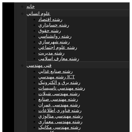
خانه
علوم انساني
رشته اقتصاد
رشته حسابداري
رشته حقوق
رشته روانشناسي
رشته شهرسازي
رشته علوم اجتماعي
رشته مديريت
رشته معارف اسلامی
فنی مهندسی
رشته صنايع غذايي
رشته مهندسي ICT
رشته برق و الکترونيک
رشته مهندسي تاسيسات
رشته مهندسی شیلات
رشته مهندسی صنایع
رشته مهندسی عمران
رشته فناوری اطلاعات
رشته مهندسي متالوژي
رشته مهندسی معماری
رشته مهندسی مکانیک