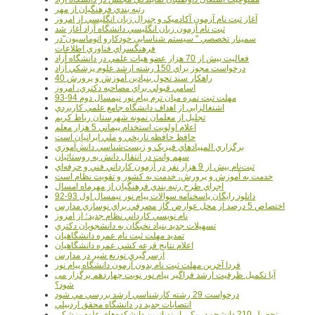
رتبه بندي فرهنگيان از مهر
آغاز ثبت نام آزمون آکادميک و جنرال زبان انگليسي از امروز
ثبت نام آزمون زبان انگليسي دانشگاه آزاد آغاز شد
سمينار تخصصي " سيستم شناسايي خودکارو اتوماسيون"در
فرهنگسراي فناوري اطلاعات
فعاليت بيش از 70 هزار عضو هيات علمي در دانشگاه آزاد
درخواست مجوز براي 150 رشته ارشد علوم پزشکي آزاد
40 راهکار سند تحول بنيادين آموزش و پرورش
اسامي قبولي براي مصاحبه دکتري، امروز
مهلت ثبت نمره میان ترم پیام نور نیمسال دوم 94-93
اشتغالزايي از اهداف دانشگاه جامع علمي کاربردي
تجليل از معلمان نمونه شهرستان رباط کريم
اعلام اولويت استخدام پيماني 5 هزار معلم
حافظ حافظه تاريخي و ملي ايرانيان است
برگزاري المپيادهاي فيزيک و زيست‌شناسي دانش‌آموزي
سهم وانت در انتقال دانش به روستائيان
ثبت‌نام بيش از 9 هزار نفر در آزمون کارداني فني و حرفه‌اي
خدمت به آموزش و پرورش، خدمت به کشور و تقويت نظام است
اجراي طرح رتبه بندي فرهنگيان از مهرماه امسال
دانلود رایگان پاسخنامه سوالات پیام نور نیمسال اول 93-92
اختصاص 5 درصد از محل عوارض گاز مصرفي براي نوسازي مدارس
نام نويسي کارداني نظام جديد؛ از امروز
تسهيلات جديد بنياد نخبگان به دانشجويان دکتري
تمديد مهلت ثبت نام عمره دانشگاهيان
اعلام نتايج قرعه کشي عمره دانشگاهيان
ازسرگيري توزيع شير در مدارس
فردا آخرین مهلت ثبت نام بدون آزمون دانشگاه پیام نور
آیا تکمیل ظرفیت ارشد فراگیر پیام نور نوبت چهاردهم برگزار می
شود؟
درخواست 29 رشته کارشناسي ارشد بررسي مي شود
انتصابات جديد در دانشگاه محقق اردبيلي
تحصيل 210 دانشجو در يکي از نوپاترين دانشکده‌هاي علوم پزشکي