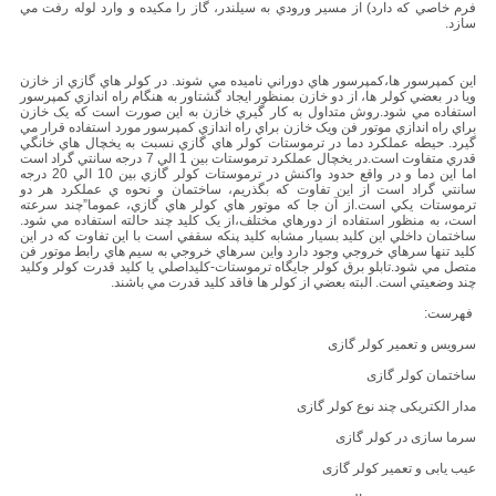
فرم خاصي که دارد) از مسير ورودي به سيلندر، گاز را مکيده و وارد لوله رفت مي
سازد.
اين کمپرسور ها،کمپرسور هاي دوراني ناميده مي شوند. در کولر هاي گازي از خازن
ويا در بعضي کولر ها، از دو خازن بمنظور ايجاد گشتاور به هنگام راه اندازي کمپرسور
استفاده مي شود.روش متداول به کار گيري خازن به اين صورت است که يک خازن
براي راه اندازي موتور فن ويک خازن براي راه اندازي کمپرسور مورد استفاده قرار مي
گيرد. حيطه عملکرد دما در ترموستات کولر هاي گازي نسبت به يخچال هاي خانگي
قدري متفاوت است.در يخچال عملکرد ترموستات بين 1 الي 7 درجه سانتي گراد است
اما اين دما و در واقع حدود واکنش در ترموستات کولر گازي بين 10 الي 20 درجه
سانتي گراد است از اين تفاوت که بگذريم، ساختمان و نحوه ي عملکرد هر دو
ترموستات يکي است.از آن جا که موتور هاي کولر هاي گازي، عموما”چند سرعته
است، به منظور استفاده از دورهاي مختلف،از يک کليد چند حالته استفاده مي شود.
ساختمان داخلي اين کليد بسيار مشابه کليد پنکه سقفي است با اين تفاوت که در اين
کليد تنها سرهاي خروجي وجود دارد واين سرهاي خروجي به سيم هاي رابط موتور فن
متصل مي شود.تابلو برق کولر جايگاه ترموستات-کليداصلي يا کليد قدرت کولر وکليد
چند وضعيتي است. البته بعضي از کولر ها فاقد کليد قدرت مي باشند.
فهرست:
سرویس و تعمیر کولر گازی
ساختمان کولر گازی
مدار الکتریکی چند نوع کولر گازی
سرما سازى در کولر گازی
عیب یابی و تعمیر کولر گازی