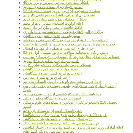
40 راهکار سند تحول بنيادين آموزش و پرورش
اسامي قبولي براي مصاحبه دکتري، امروز
مهلت ثبت نمره میان ترم پیام نور نیمسال دوم 94-93
اشتغالزايي از اهداف دانشگاه جامع علمي کاربردي
تجليل از معلمان نمونه شهرستان رباط کريم
اعلام اولويت استخدام پيماني 5 هزار معلم
حافظ حافظه تاريخي و ملي ايرانيان است
برگزاري المپيادهاي فيزيک و زيست‌شناسي دانش‌آموزي
سهم وانت در انتقال دانش به روستائيان
ثبت‌نام بيش از 9 هزار نفر در آزمون کارداني فني و حرفه‌اي
خدمت به آموزش و پرورش، خدمت به کشور و تقويت نظام است
اجراي طرح رتبه بندي فرهنگيان از مهرماه امسال
دانلود رایگان پاسخنامه سوالات پیام نور نیمسال اول 93-92
اختصاص 5 درصد از محل عوارض گاز مصرفي براي نوسازي مدارس
نام نويسي کارداني نظام جديد؛ از امروز
تسهيلات جديد بنياد نخبگان به دانشجويان دکتري
تمديد مهلت ثبت نام عمره دانشگاهيان
اعلام نتايج قرعه کشي عمره دانشگاهيان
ازسرگيري توزيع شير در مدارس
فردا آخرین مهلت ثبت نام بدون آزمون دانشگاه پیام نور
آیا تکمیل ظرفیت ارشد فراگیر پیام نور نوبت چهاردهم برگزار می
شود؟
درخواست 29 رشته کارشناسي ارشد بررسي مي شود
انتصابات جديد در دانشگاه محقق اردبيلي
تحصيل 210 دانشجو در يکي از نوپاترين دانشکده‌هاي علوم پزشکي
کشور
بدهي دانشگاه اصفهان به پيمانکاران تغذيه
عرضه 20 عنوان کتاب با موضوع سبک زندگي به دانشگاه‌ها
لزوم اصلاح ساختار آيين نامه نشريات دانشگاهي
18 کرسي پژوهشي به اساتيد برجسته اهدا شده است
اعلام آمادگي وزير آموزش و پرورش کشورمان براي در اختيار گذاشتن
تجربيات آموزشي به ديگر کشورهاي