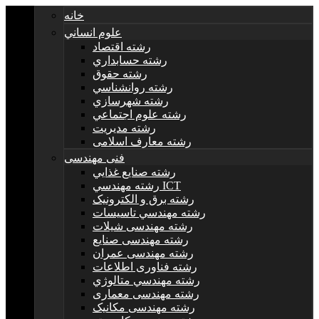
خانه
علوم انساني
رشته اقتصاد
رشته حسابداري
رشته حقوق
رشته روانشناسي
رشته شهرسازي
رشته علوم اجتماعي
رشته مديريت
رشته معارف اسلامی
فنی مهندسی
رشته صنايع غذايي
رشته مهندسي ICT
رشته برق و الکترونيک
رشته مهندسي تاسيسات
رشته مهندسی شیلات
رشته مهندسی صنایع
رشته مهندسی عمران
رشته فناوری اطلاعات
رشته مهندسي متالوژي
رشته مهندسی معماری
رشته مهندسی مکانیک