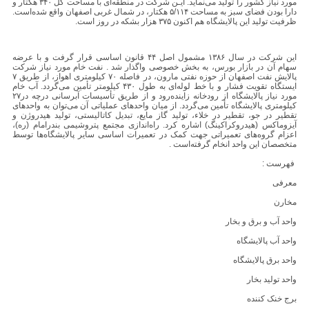
مورد نیاز کشور را تولید می‌نماید. ایـن شرکت در منطقه‌ای با مساحت کل ۳۴۰ هکتار و
دارا بودن فضای سبز به مساحت ۵/۱۱۴ هکتار، در شمال غربی اصفهان واقع شده‌است.
ظرفیت تولید این پالایشگاه هم اکنون ۳۷۵ هزار بشکه در روز است.
این شرکت در سال ۱۳۸۶ مشمول اصل ۴۴ قانون اساسی قرار گرفت و با عرضه
سهام آن در بازار بورس، به بخش خصوصی واگذار شد . نفت خام مورد نیاز شرکت
پالایش نفت اصفهان از حوزه نفتی مارون، در فاصله ۷۰ کیلومتری اهواز، از طریق ۷
ایستگاه تقویت فشار و با خط لوله‌ای به طول ۴۳۰ کیلومتر تأمین می‌گردد. آب خام
مورد نیاز پالایشگاه از رودخانه زاینده‌رود و از طریق تأسیسات آبرسانی درچه در۲۷
کیلومتری پالایشگاه تأمین می‌گردد. از میان واحدهای عملیاتی آن می‌توان به واحدهای
تقطیر در جو، تقطیر در خلاء، تولید گاز مایع، تبدیل کاتالیستی، تولید هیدروژن و
آیزوماکس (هیدروکراکینگ) اشاره کرد. راه‌اندازی مجتمع پتروشیمی بندرامام (ره)،
اعزام گروه‌های تعمیراتی جهت کمک در تعمیرات اساسی سایر پالایشگاه‌ها توسط
متخصصان این واحد انخام گرفته‌است .
فهرست :
معرفی
مخارن
واحد آب و برق و بخار
واحد آب پالایشگاه
واحد برق پالایشگاه
واحد تولید بخار
برج خنک کننده