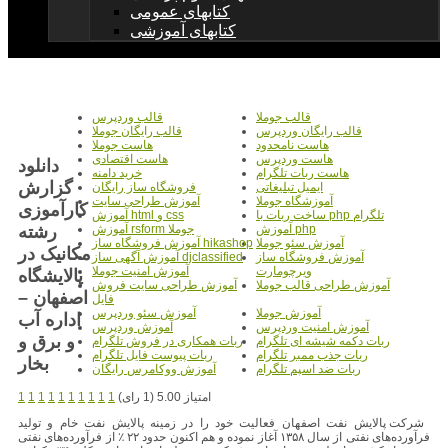
کتابهای عمومی
کتابهای آموزشی
قالب جوملا
قالب وردپرس
قالب رایگان وردپرس
قالب رایگان جوملا
هاست نامحدود
هاست جوملا
هاست وردپرس
هاست اقتصادی
دانلود
هاست ربات تلگرام
خرید دامنه
گزارش
ایمیل تبلیغاتی
فروشگاه ساز رایگان
آموزشگاه جوملا
آموزش طراحی سایت
کارآموزی
ساخت ربات با php تلگرام
آموزش html و css
رشته
آموزش php
آموزش rsform جوملا
آموزش سئو جوملا
آموزش فروشگاه ساز hikashop
مکانیک در
آموزش فروشگاه ساز
آموزش آگهی ساز djclassified
ویرچومارت
آموزش امنیت جوملا
پالایشگاه
آموزش طراحی قالب جوملا
آموزش طراحی سایت فروش
اصفهان –
فایل
آموزش جوملا
آموزش سئو وردپرس
اداره آب
آموزش امنیت وردپرس
آموزش وردپرس
و برق و
ربات دکمه شیشه ای تلگرام
ربات همکاری در فروش تلگرام
ربات جذب ممبر تلگرام
ربات پیوست فایل تلگرام
بخار
ربات ضد اسپم تلگرام
آموزش ووکامرس رایگان
امتیاز 5.00 (1 رای)
1
1
1
1
1
1
1
1
1
1
شرکت پالایش نفت اصفهان فعالیت خود را در زمینه پالایش نفت خام و تولید
فرآورده‌های نفتی از سال ۱۳۵۸ آغاز نموده و هم اکنون حدود ۲۲ ٪ از فرآورده‌های نفتی