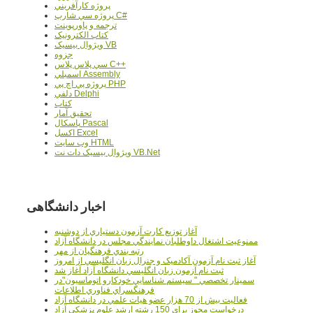
پروژه کارآفريني
پروژه سي شارپ C#
ترجمه و پاورپوينت
کتاب الکترونيک
ويژوال بيسيک VB
جزوه
سي پلاس پلاس C++
اسمبلي Assembly
پروژه پي اچ پي PHP
دلفي Delphi
کتاب
تحقيق آمار
پاسکال Pascal
اکسل Excel
وب سايت HTML
ويژوال بيسيک دات نت VB.Net
اخبار دانشگاهی
آغاز توزيع کارت آزمون دستياري از دوشنبه
ممنوعيت اشتغال داوطلبان نمايندگي مجلس در دانشگاه آزاد
رتبه بندي فرهنگيان از مهر
آغاز ثبت نام آزمون آکادميک و جنرال زبان انگليسي از امروز
ثبت نام آزمون زبان انگليسي دانشگاه آزاد آغاز شد
سمينار تخصصي " سيستم شناسايي خودکارو اتوماسيون"در
فرهنگسراي فناوري اطلاعات
فعاليت بيش از 70 هزار عضو هيات علمي در دانشگاه آزاد
درخواست مجوز براي 150 رشته ارشد علوم پزشکي آزاد