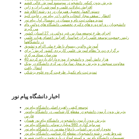
پذيرش بدون کنکور دانشجو در موسسه آموزش عالي قشم
افزايش تبادلات علمي و آموزشي ايران و ژاپن
دستورالعمل تحصیل همزمان در دو رشته اعلام شد
اخطار : سقف مجاز انتخاب واحد را در پیام نور رعایت کنید
تمدید مهلت ثبت نام و مهمان در نیمسال اول پیام نور
دانشجويان روزانه دوره هاي دكتري تخصصي دانشگاه هاي دولتي وام
مي گيرند
اجراي طرح توسعه مدارس غير دولتي در 27 استان کشور
رئيس جمعيت توسعه علمي ايران خواستار افزايش اعضاي هيات علمي
در دانشگاهها
آموزش والدين بيسواد با طرح ملي الزام و تشويق
برگزاري دوره" نظام آموزش علمي كاربردي كشور اتريش" براي
مدرسان ستاد مرکزي
40 هزار دانش آموز و دانشجو از موزه دارآباد بازديد کردند
معاونت سنجش و پذيرش به محل سازمان مرکزي دانشگاه در پونک
انتقال يافت
تمديد ثبت نام تکميل ظرفيت گروه علوم پزشکي
اخبار دانشگاه پیام نور
توسعه کیفی راهبرد اصلی دانشگاه پیام نور
پذیرش بدون آزمون دانشجو در مقطع کارشناسی در دانشگاه پیام‌نور
فارس
پذیرش بدون آزمون دانشجو در دانشگاه پیام نور همدان
سرمایه گذاری 980 میلیارد تومانی دانشگاه پیام نور
نحوه ارائه درس آشنایی با دفاع مقدس در دانشگاه پیام نور
شروط تغییر رشته دانشجویان مقطع کارشناسی دانشگاه پیام نور
تصمیمات دانشگاه یام نور و کمیته امداد درباره نحوه پرداخت شهریه