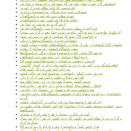
اختصاص 5 درصد از محل عوارض گاز مصرفي براي نوسازي مدارس
نام نويسي کارداني نظام جديد؛ از امروز
تسهيلات جديد بنياد نخبگان به دانشجويان دکتري
تمديد مهلت ثبت نام عمره دانشگاهيان
اعلام نتايج قرعه کشي عمره دانشگاهيان
ازسرگيري توزيع شير در مدارس
فردا آخرین مهلت ثبت نام بدون آزمون دانشگاه پیام نور
آیا تکمیل ظرفیت ارشد فراگیر پیام نور نوبت چهاردهم برگزار می شود؟
درخواست 29 رشته کارشناسي ارشد بررسي مي شود
انتصابات جديد در دانشگاه محقق اردبيلي
تحصيل 210 دانشجو در يکي از نوپاترين دانشکده‌هاي علوم پزشکي کشور
بدهي دانشگاه اصفهان به پيمانکاران تغذيه
عرضه 20 عنوان کتاب با موضوع سبک زندگي به دانشگاه‌ها
لزوم اصلاح ساختار آيين نامه نشريات دانشگاهي
18 کرسي پژوهشي به اساتيد برجسته اهدا شده است
اعلام آمادگي وزير آموزش و پرورش کشورمان براي در اختيار گذاشتن
تجربيات آموزشي به ديگر کشورهاي
پذيرش بدون کنکور دانشجو در موسسه آموزش عالي قشم
افزايش تبادلات علمي و آموزشي ايران و ژاپن
دستورالعمل تحصیل همزمان در دو رشته اعلام شد
اخطار : سقف مجاز انتخاب واحد را در پیام نور رعایت کنید
تمدید مهلت ثبت نام و مهمان در نیمسال اول پیام نور
دانشجويان روزانه دوره هاي دكتري تخصصي دانشگاه هاي دولتي وام مي
گيرند
اجراي طرح توسعه مدارس غير دولتي در 27 استان کشور
رئيس جمعيت توسعه علمي ايران خواستار افزايش اعضاي هيات علمي در
دانشگاهها
آموزش والدين بيسواد با طرح ملي الزام و تشويق
برگزاري دوره" نظام آموزش علمي كاربردي كشور اتريش" براي مدرسان
ستاد مرکزي
40 هزار دانش آموز و دانشجو از موزه دارآباد بازديد کردند
معاونت سنجش و پذيرش به محل سازمان مرکزي دانشگاه در پونک