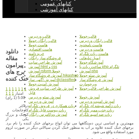
کتابهای عمومی
کتابهای آموزشی
قالب جوملا
قالب وردپرس
قالب رایگان وردپرس
قالب رایگان جوملا
هاست نامحدود
هاست جوملا
هاست وردپرس
هاست اقتصادی
دانلود
هاست ربات تلگرام
خرید دامنه
مقاله
ایمیل تبلیغاتی
فروشگاه ساز رایگان
آموزشگاه جوملا
آموزش طراحی سایت
پیرامون
ساخت ربات با php تلگرام
آموزش html و css
برج های
آموزش php
آموزش rsform جوملا
آموزش سئو جوملا
آموزش فروشگاه ساز hikashop
خنک کننده
آموزش فروشگاه ساز
آموزش آگهی ساز djclassified
ویرچومارت
آموزش امنیت جوملا
آموزش طراحی قالب جوملا
آموزش طراحی سایت فروش
1
1
1
1
1
1
1
فایل
امتیاز
1
1
1
آموزش جوملا
آموزش سئو وردپرس
5.00 (1 رای)
آموزش امنیت وردپرس
آموزش وردپرس
دراکثر
ربات دکمه شیشه ای تلگرام
ربات همکاری در فروش تلگرام
کارخانجات
ربات جذب ممبر تلگرام
ربات پیوست فایل تلگرام
کوچک و بزرگ
ربات ضد اسپم تلگرام
آموزش ووکامرس رایگان
یکی از
مهمترین و اساسی ترین دستگاهها می توان انواع برجهای خنک کننده را نام برد.
برجهای خنک کننده علاوه بر آب به منظور خنک کردن سیالاتی دیگر در صورت لزوم
مورد استفاده واقع می شود.