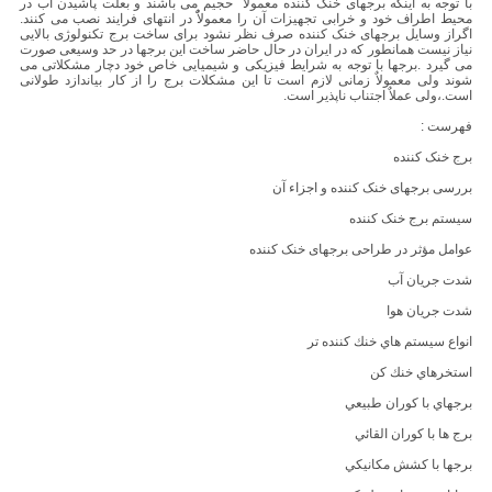
با توجه به اینکه برجهای خنک کننده معمولاً حجیم می باشند و بعلت پاشیدن آب در
محیط اطراف خود و خرابی تجهیزات آن را معمولاًٌ در انتهای فرایند نصب می کنند.
اگراز وسایل برجهای خنک کننده صرف نظر نشود برای ساخت برج تکنولوژی بالایی
نیاز نیست همانطور که در ایران در حال حاضر ساخت این برجها در حد وسیعی صورت
می گیرد .برجها با توجه به شرایط فیزیکی و شیمیایی خاص خود دچار مشکلاتی می
شوند ولی معمولاٌ زمانی لازم است تا این مشکلات برج را از کار بیاندازد طولانی
است.،ولی عملاٌ اجتناب ناپذیر است.
فهرست :
برج خنک کننده
بررسی برجهای خنک کننده و اجزاء آن
سیستم برج خنک کننده
عوامل مؤثر در طراحی برجهای خنک کننده
شدت جریان آب
شدت جریان هوا
انواع سيستم هاي خنك كننده تر
استخرهاي خنك كن
برجهاي با كوران طبيعي
برج ها با كوران القائي
برجها با كشش مكانيكي