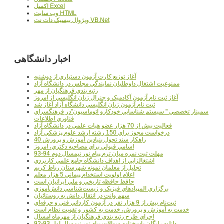
اکسل Excel
وب سايت HTML
ويژوال بيسيک دات نت VB.Net
اخبار دانشگاهی
آغاز توزيع کارت آزمون دستياري از دوشنبه
ممنوعيت اشتغال داوطلبان نمايندگي مجلس در دانشگاه آزاد
رتبه بندي فرهنگيان از مهر
آغاز ثبت نام آزمون آکادميک و جنرال زبان انگليسي از امروز
ثبت نام آزمون زبان انگليسي دانشگاه آزاد آغاز شد
سمينار تخصصي " سيستم شناسايي خودکارو اتوماسيون"در فرهنگسراي
فناوري اطلاعات
فعاليت بيش از 70 هزار عضو هيات علمي در دانشگاه آزاد
درخواست مجوز براي 150 رشته ارشد علوم پزشکي آزاد
40 راهکار سند تحول بنيادين آموزش و پرورش
اسامي قبولي براي مصاحبه دکتري، امروز
مهلت ثبت نمره میان ترم پیام نور نیمسال دوم 94-93
اشتغالزايي از اهداف دانشگاه جامع علمي کاربردي
تجليل از معلمان نمونه شهرستان رباط کريم
اعلام اولويت استخدام پيماني 5 هزار معلم
حافظ حافظه تاريخي و ملي ايرانيان است
برگزاري المپيادهاي فيزيک و زيست‌شناسي دانش‌آموزي
سهم وانت در انتقال دانش به روستائيان
ثبت‌نام بيش از 9 هزار نفر در آزمون کارداني فني و حرفه‌اي
خدمت به آموزش و پرورش، خدمت به کشور و تقويت نظام است
اجراي طرح رتبه بندي فرهنگيان از مهرماه امسال
دانلود رایگان پاسخنامه سوالات پیام نور نیمسال اول 93-92