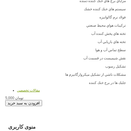
مزاياي برج هاي خنك كننده دمنده
سيستم هاي خنك كننده خشك
فولاد نرم گالوانيزه
تركيبات هواي محيط صنعتي
تخته هاي پخش كننده آب
تخته هاي بازيابي آب
سطح تماس آب و هوا
نقش شيميست در قسمت آب
تشكيل رسوب
مشكلات ناشي از تشكيل ميكروارگانيزم ها
جلبك ها در برج خنك كننده
مقالات تخصصي
5,000 تومان
منوی کاربری