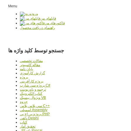
Menu
ورود
فایلهای من
فاکتورهای من
راهنمای دریافت محصول
جستجو توسط کلید واژه ها
مقالات تخصصي
مقاله کامپیوتر
پایان نامه
گزارش کارآموزي
پروژه
پروژه کارآفريني
پروژه سي شارپ C#
ترجمه و پاورپوينت
کتاب الکترونيک
ويژوال بيسيک VB
جزوه
سي پلاس پلاس C++
اسمبلي Assembly
پروژه پي اچ پي PHP
دلفي Delphi
کتاب
تحقيق آمار
پاسکال Pascal