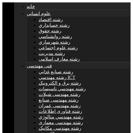
خانه
علوم انساني
رشته اقتصاد
رشته حسابداري
رشته حقوق
رشته روانشناسي
رشته شهرسازي
رشته علوم اجتماعي
رشته مديريت
رشته معارف اسلامی
فنی مهندسی
رشته صنايع غذايي
رشته مهندسي ICT
رشته برق و الکترونيک
رشته مهندسي تاسيسات
رشته مهندسی شیلات
رشته مهندسی صنایع
رشته مهندسی عمران
رشته فناوری اطلاعات
رشته مهندسي متالوژي
رشته مهندسی معماری
رشته مهندسی مکانیک