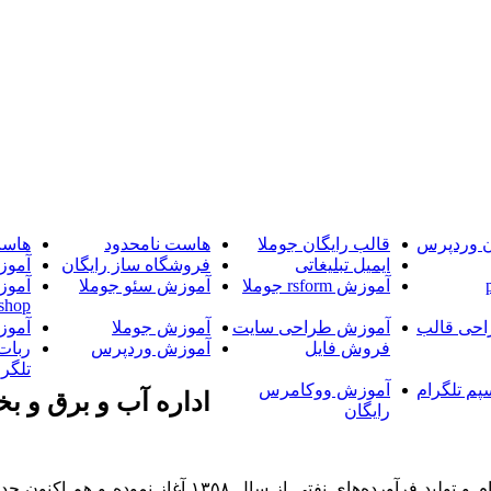
ن وردپرس
قالب رایگان جوملا
هاست نامحدود
هاست
ایمیل تبلیغاتی
فروشگاه ساز رایگان
آموز
آموزش rsform جوملا
آموزش سئو جوملا
آموز
shop
حی قالب
آموزش طراحی سایت
آموزش جوملا
آموز
فروش فایل
آموزش وردپرس
ربات
تلگرا
پم تلگرام
آموزش ووکامرس
اداره آب و برق و بخا
رایگان