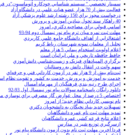
سمينار تخصصي " سيستم شناسايي خودکارو اتوماسيون"در فر
فعاليت بيش از 70 هزار عضو هيات علمي در دانشگاه آزاد
درخواست مجوز براي 150 رشته ارشد علوم پزشکي آزاد
40 راهکار سند تحول بنيادين آموزش و پرورش
اسامي قبولي براي مصاحبه دکتري، امروز
مهلت ثبت نمره میان ترم پیام نور نیمسال دوم 94-93
اشتغالزايي از اهداف دانشگاه جامع علمي کاربردي
تجليل از معلمان نمونه شهرستان رباط کريم
اعلام اولويت استخدام پيماني 5 هزار معلم
حافظ حافظه تاريخي و ملي ايرانيان است
برگزاري المپيادهاي فيزيک و زيست‌شناسي دانش‌آموزي
سهم وانت در انتقال دانش به روستائيان
ثبت‌نام بيش از 9 هزار نفر در آزمون کارداني فني و حرفه‌اي
خدمت به آموزش و پرورش، خدمت به کشور و تقويت نظام ا
اجراي طرح رتبه بندي فرهنگيان از مهرماه امسال
دانلود رایگان پاسخنامه سوالات پیام نور نیمسال اول 93-92
اختصاص 5 درصد از محل عوارض گاز مصرفي براي نوسازي مدارس
نام نويسي کارداني نظام جديد؛ از امروز
تسهيلات جديد بنياد نخبگان به دانشجويان دکتري
تمديد مهلت ثبت نام عمره دانشگاهيان
اعلام نتايج قرعه کشي عمره دانشگاهيان
ازسرگيري توزيع شير در مدارس
فردا آخرین مهلت ثبت نام بدون آزمون دانشگاه پیام نور