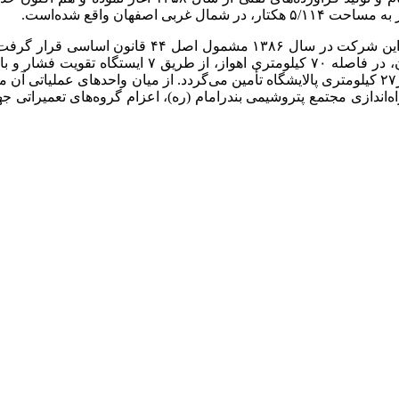
ظرفیت تولید این پالایشگاه هم اکنون ۳۷۵ هزار بشکه 
پالایشگاه از رودخانه زاینده‌رود و از طریق تأسیسات آبرسانی درچه در۲۷ کیلومتری پالایشگاه تأمین می‌گر
راه‌اندازی مجتمع پتروشیمی بندرامام (ره)، اعزام گروه‌های تعمیرات