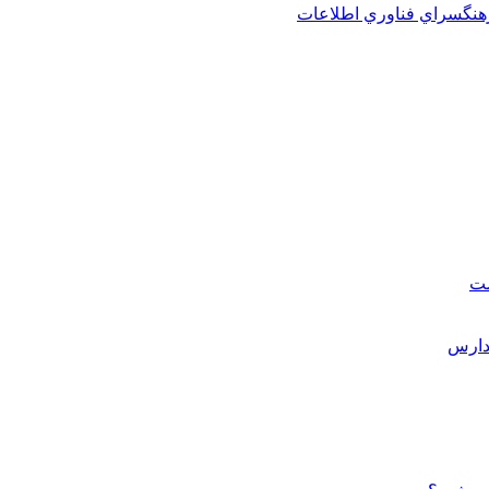
هنگسراي فناوري اطلاعات
ست