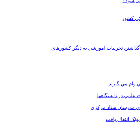
می شود؟
 گذاشتن تجربيات آموزشي به ديگر کشورهاي
 وام مي گيرند
 علمي در دانشگاهها
اي مدرسان ستاد مرکزي
نک انتقال يافت