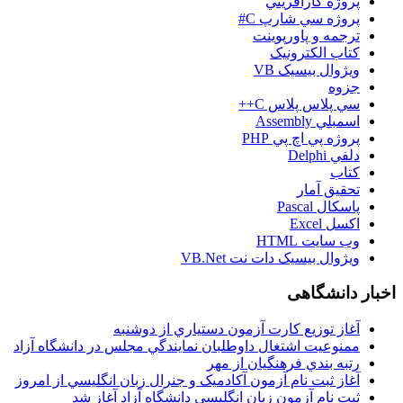
پروژه کارآفريني
پروژه سي شارپ C#
ترجمه و پاورپوينت
کتاب الکترونيک
ويژوال بيسيک VB
جزوه
سي پلاس پلاس C++
اسمبلي Assembly
پروژه پي اچ پي PHP
دلفي Delphi
کتاب
تحقيق آمار
پاسکال Pascal
اکسل Excel
وب سايت HTML
ويژوال بيسيک دات نت VB.Net
اخبار دانشگاهی
آغاز توزيع کارت آزمون دستياري از دوشنبه
ممنوعيت اشتغال داوطلبان نمايندگي مجلس در دانشگاه آزاد
رتبه بندي فرهنگيان از مهر
آغاز ثبت نام آزمون آکادميک و جنرال زبان انگليسي از امروز
ثبت نام آزمون زبان انگليسي دانشگاه آزاد آغاز شد