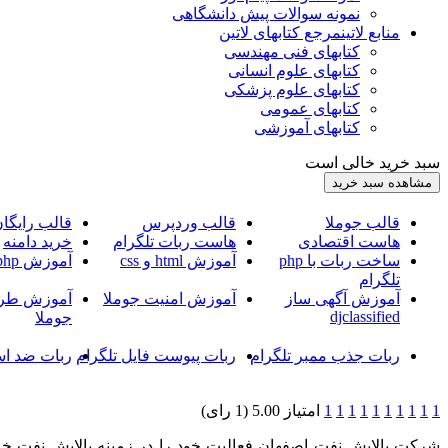
نمونه سوالات پیش دانشگاهی
منابع لاتین
مرجع کتابهای لاتین
کتابهای فنی مهندسی
کتابهای علوم انسانی
کتابهای علوم پزشکی
کتابهای عمومی
کتابهای آموزشی
سبد خرید خالی است
قالب جوملا
قالب وردپرس
قالب رایگا
هاست اقتصادی
هاست ربات تلگرام
خرید دامنه
ساخت ربات با php
آموزش html و css
آموزش php
تلگرام
آموزش آگهی ساز
آموزش امنیت جوملا
آموزش طرا
djclassified
جوملا
ربات جذب ممبر تلگرام
ربات پیوست فایل تلگرام
ربات ضد اس
1
1
1
1
1
1
1
1
1
1
امتیاز 5.00 (1 رای)