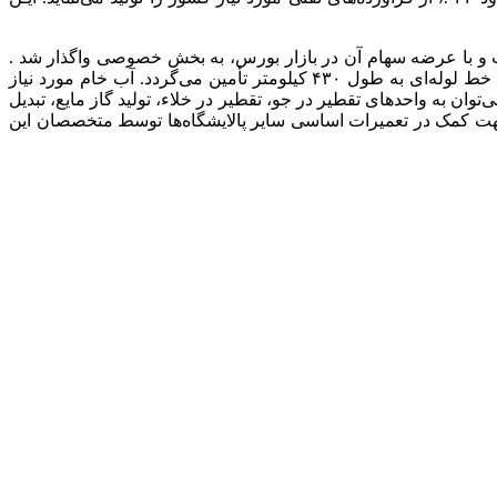
در روز است. این شرکت در سال ۱۳۸۶ مشمول اصل ۴۴ قانون اساسی قرار گرفت و با عرضه سهام آن در بازار بورس، به بخش خصوصی واگذار شد .
نفت خام مورد نیاز شرکت پالایش نفت اصفهان از حوزه نفتی مارون، در فاصله ۷۰ کیلومتری اهواز، از طریق ۷ ایستگاه تقویت فشار و با خط لوله‌ای به طول ۴۳۰ کیلومتر تأمین می‌گردد. آب خام مورد نیاز
دد. از میان واحدهای عملیاتی آن می‌توان به واحدهای تقطیر در جو، تقطیر در خلاء، تولید گاز مایع، تبدیل
ی جهت کمک در تعمیرات اساسی سایر پالایشگاه‌ها توسط متخصصان این