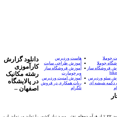
 جوملا
هاست وردپرس
دانلود گزارش
شگاه جوملا
آموزش طراحی سایت
کارآموزی
ش فروشگاه ساز
آموزش فروشگاه ساز
hika
رشته مکانیک
ویرچومارت
ش سئو وردپرس
آموزش امنیت وردپرس
در پالایشگاه
 دکمه شیشه ای
ربات همکاری در فروش
اصفهان –
م
تلگرام
ر‎
شرکت پالایش نفت اصفهان فعالیت خود را در زمینه پالایش نفت خام و تولید فرآورده‌های نفتی از سال ۱۳۵۸ آغاز نموده و هم اکنون حدود ۲۲ ٪ از فرآورده‌های نفتی مورد نیاز کشور را تولید می‌نماید. ایـن