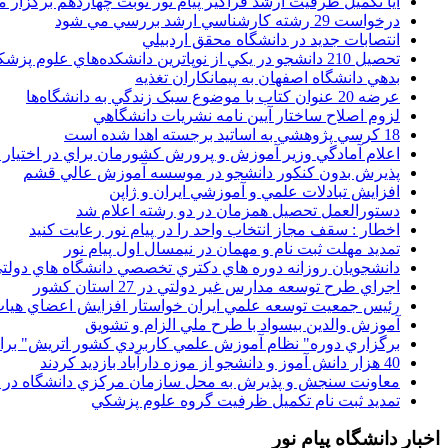
آیا تکمیل ظرفیت ارشد فراگیر پیام نور نوبت چهاردهم برگزار 
درخواست 29 رشته کارشناسي ارشد بررسي مي شود
انتصابات جديد در دانشگاه محقق اردبيلي
تحصيل 210 دانشجو در يکي از نوپاترين دانشکده‌هاي علوم پزشکي کشور
بدهي دانشگاه اصفهان به پيمانکاران تغذيه
عرضه 20 عنوان کتاب با موضوع سبک زندگي به دانشگاه‌ها
لزوم اصلاح ساختار آيين نامه نشريات دانشگاهي
18 کرسي پژوهشي به اساتيد برجسته اهدا شده است
اعلام آمادگي وزير آموزش و پرورش کشورمان براي در اختيار
پذيرش بدون کنکور دانشجو در موسسه آموزش عالي قشم
افزايش تبادلات علمي و آموزشي ايران و ژاپن
دستورالعمل تحصیل همزمان در دو رشته اعلام شد
اخطار : سقف مجاز انتخاب واحد را در پیام نور رعایت کنید
تمدید مهلت ثبت نام و مهمان در نیمسال اول پیام نور
دانشجويان روزانه دوره هاي دكتري تخصصي دانشگاه هاي دولتي
اجراي طرح توسعه مدارس غير دولتي در 27 استان کشور
رئيس جمعيت توسعه علمي ايران خواستار افزايش اعضاي هيات
آموزش والدين بيسواد با طرح ملي الزام و تشويق
برگزاري دوره" نظام آموزش علمي كاربردي كشور اتريش" بر
40 هزار دانش آموز و دانشجو از موزه دارآباد بازديد کردند
معاونت سنجش و پذيرش به محل سازمان مرکزي دانشگاه در پو
تمديد ثبت نام تکميل ظرفيت گروه علوم پزشکي
اخبار دانشگاه پیام نور