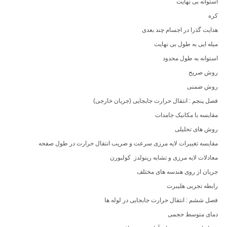
استوانه بی نهایت
کره
هدایت گذرا در اجسام چند بعدی
میله ایی به طول بی نهایت
استوانه به طول محدود
روش صریح
روش ضمنی
فصل پنجم : انتقال حرارت جابجایی (جریان خارجی)
مقایسه با مکانیک جامدات
روش های تحلیلی
مقایسه تغییرات لایه مرزی سرعت و ضریب انتقال حرارت در طول صفحه
معادلات لایه مرزی و تشابه رینولدز کولبورن
جریان از روی هندسه های مختلف
رابطه تجربی هلیبرت
فصل ششم : انتقال حرارت جابجایی در لوله ها
دمای متوسط حجمی