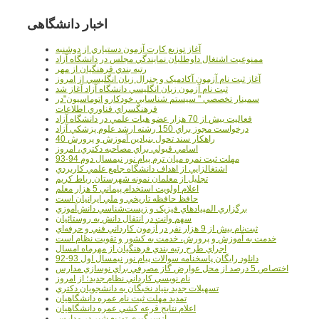
اخبار دانشگاهی
آغاز توزيع کارت آزمون دستياري از دوشنبه
ممنوعيت اشتغال داوطلبان نمايندگي مجلس در دانشگاه آزاد
رتبه بندي فرهنگيان از مهر
آغاز ثبت نام آزمون آکادميک و جنرال زبان انگليسي از امروز
ثبت نام آزمون زبان انگليسي دانشگاه آزاد آغاز شد
سمينار تخصصي " سيستم شناسايي خودکارو اتوماسيون"در
فرهنگسراي فناوري اطلاعات
فعاليت بيش از 70 هزار عضو هيات علمي در دانشگاه آزاد
درخواست مجوز براي 150 رشته ارشد علوم پزشکي آزاد
40 راهکار سند تحول بنيادين آموزش و پرورش
اسامي قبولي براي مصاحبه دکتري، امروز
مهلت ثبت نمره میان ترم پیام نور نیمسال دوم 94-93
اشتغالزايي از اهداف دانشگاه جامع علمي کاربردي
تجليل از معلمان نمونه شهرستان رباط کريم
اعلام اولويت استخدام پيماني 5 هزار معلم
حافظ حافظه تاريخي و ملي ايرانيان است
برگزاري المپيادهاي فيزيک و زيست‌شناسي دانش‌آموزي
سهم وانت در انتقال دانش به روستائيان
ثبت‌نام بيش از 9 هزار نفر در آزمون کارداني فني و حرفه‌اي
خدمت به آموزش و پرورش، خدمت به کشور و تقويت نظام است
اجراي طرح رتبه بندي فرهنگيان از مهرماه امسال
دانلود رایگان پاسخنامه سوالات پیام نور نیمسال اول 93-92
اختصاص 5 درصد از محل عوارض گاز مصرفي براي نوسازي مدارس
نام نويسي کارداني نظام جديد؛ از امروز
تسهيلات جديد بنياد نخبگان به دانشجويان دکتري
تمديد مهلت ثبت نام عمره دانشگاهيان
اعلام نتايج قرعه کشي عمره دانشگاهيان
ازسرگيري توزيع شير در مدارس