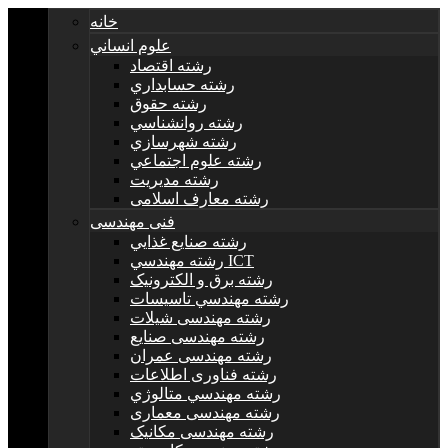
خانه
علوم انساني
رشته اقتصاد
رشته حسابداري
رشته حقوق
رشته روانشناسي
رشته شهرسازي
رشته علوم اجتماعي
رشته مديريت
رشته معارف اسلامی
فنی مهندسی
رشته صنايع غذايي
رشته مهندسي ICT
رشته برق و الکترونيک
رشته مهندسي تاسيسات
رشته مهندسی شیلات
رشته مهندسی صنایع
رشته مهندسی عمران
رشته فناوری اطلاعات
رشته مهندسي متالوژي
رشته مهندسی معماری
رشته مهندسی مکانیک