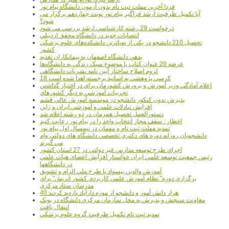
فردا آخرین مهلت ثبت نام بدون آزمون دانشگاه پیام نور
آیا تکمیل ظرفیت ارشد فراگیر پیام نور نوبت چهاردهم برگزار می
شود؟
درخواست 29 رشته کارشناسي ارشد بررسي مي شود
انتصابات جديد در دانشگاه محقق اردبيلي
تحصيل 210 دانشجو در يکي از نوپاترين دانشکده‌هاي علوم پزشکي
کشور
بدهي دانشگاه اصفهان به پيمانکاران تغذيه
عرضه 20 عنوان کتاب با موضوع سبک زندگي به دانشگاه‌ها
لزوم اصلاح ساختار آيين نامه نشريات دانشگاهي
18 کرسي پژوهشي به اساتيد برجسته اهدا شده است
اعلام آمادگي وزير آموزش و پرورش کشورمان براي در اختيار گذاشتن
تجربيات آموزشي به ديگر کشورهاي
پذيرش بدون کنکور دانشجو در موسسه آموزش عالي قشم
افزايش تبادلات علمي و آموزشي ايران و ژاپن
دستورالعمل تحصیل همزمان در دو رشته اعلام شد
اخطار : سقف مجاز انتخاب واحد را در پیام نور رعایت کنید
تمدید مهلت ثبت نام و مهمان در نیمسال اول پیام نور
دانشجويان روزانه دوره هاي دكتري تخصصي دانشگاه هاي دولتي وام
مي گيرند
اجراي طرح توسعه مدارس غير دولتي در 27 استان کشور
رئيس جمعيت توسعه علمي ايران خواستار افزايش اعضاي هيات علمي
در دانشگاهها
آموزش والدين بيسواد با طرح ملي الزام و تشويق
برگزاري دوره" نظام آموزش علمي كاربردي كشور اتريش" براي
مدرسان ستاد مرکزي
40 هزار دانش آموز و دانشجو از موزه دارآباد بازديد کردند
معاونت سنجش و پذيرش به محل سازمان مرکزي دانشگاه در پونک
انتقال يافت
تمديد ثبت نام تکميل ظرفيت گروه علوم پزشکي