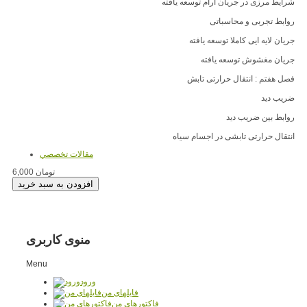
شرایط مرزی در جریان آرام توسعه یافته
روابط تجربی و محاسباتی
جریان لایه ایی کاملا توسعه یافته
جریان مغشوش توسعه یافته
فصل هفتم : انتقال حرارتی تابش
ضریب دید
روابط بین ضریب دید
انتقال حرارتی تابشی در اجسام سیاه
مقالات تخصصي
6,000 تومان
منوی کاربری
Menu
ورود
فایلهای من
فاکتورهای من