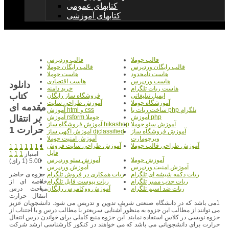
کتابهای عمومی
کتابهای آموزشی
قالب جوملا
قالب وردپرس
قالب رایگان وردپرس
قالب رایگان جوملا
هاست نامحدود
هاست جوملا
هاست وردپرس
هاست اقتصادی
دانلود
هاست ربات تلگرام
خرید دامنه
کتاب
ایمیل تبلیغاتی
فروشگاه ساز رایگان
آموزشگاه جوملا
آموزش طراحی سایت
مقدمه ای
ساخت ربات با php تلگرام
آموزش html و css
بر انتقال
آموزش php
آموزش rsform جوملا
آموزش سئو جوملا
آموزش فروشگاه ساز hikashop
حرارت 1
آموزش فروشگاه ساز
آموزش آگهی ساز djclassified
ویرچومارت
آموزش امنیت جوملا
آموزش طراحی قالب جوملا
آموزش طراحی سایت فروش
1
1
1
1
1
1
1
فایل
امتیاز
1
1
1
آموزش جوملا
آموزش سئو وردپرس
5.00 (1 رای)
آموزش امنیت وردپرس
آموزش وردپرس
جزوه ی حاضر
ربات دکمه شیشه ای تلگرام
ربات همکاری در فروش تلگرام
خلاصه ای از
ربات جذب ممبر تلگرام
ربات پیوست فایل تلگرام
مباحث درس
ربات ضد اسپم تلگرام
آموزش ووکامرس رایگان
انتقال حرارت
1می باشد که در دانشگاه صنعتی شریف تدوین و تدریس می شود. دانشجویان عزیز
می توانند از مطالب این جزوه به منظور آشنایی سریعتر با مطالب درس و یا اجتناب از
جزوه نویسی در کلاس استفاده نمایند. این جزوه منبع کاملی برای خواندن درس انتقال
حرارت برای دانشجویانی می باشد که می خواهند در کنکور کارشناسی ارشد شرکت