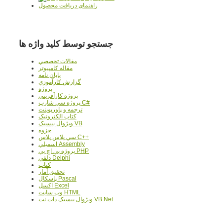
راهنمای دریافت محصول
جستجو توسط کلید واژه ها
مقالات تخصصي
مقاله کامپیوتر
پایان نامه
گزارش کارآموزي
پروژه
پروژه کارآفريني
پروژه سي شارپ C#
ترجمه و پاورپوينت
کتاب الکترونيک
ويژوال بيسيک VB
جزوه
سي پلاس پلاس C++
اسمبلي Assembly
پروژه پي اچ پي PHP
دلفي Delphi
کتاب
تحقيق آمار
پاسکال Pascal
اکسل Excel
وب سايت HTML
ويژوال بيسيک دات نت VB.Net