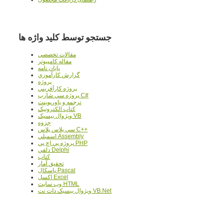
جستجو توسط کلید واژه ها
مقالات تخصصي
مقاله کامپیوتر
پایان نامه
گزارش کارآموزي
پروژه
پروژه کارآفريني
پروژه سي شارپ C#
ترجمه و پاورپوينت
کتاب الکترونيک
ويژوال بيسيک VB
جزوه
سي پلاس پلاس C++
اسمبلي Assembly
پروژه پي اچ پي PHP
دلفي Delphi
کتاب
تحقيق آمار
پاسکال Pascal
اکسل Excel
وب سايت HTML
ويژوال بيسيک دات نت VB.Net