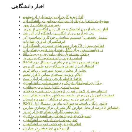
اخبار دانشگاهی
آغاز توزيع کارت آزمون دستياري از دوشنبه
ممنوعيت اشتغال داوطلبان نمايندگي مجلس در دانشگاه آزاد
رتبه بندي فرهنگيان از مهر
آغاز ثبت نام آزمون آکادميک و جنرال زبان انگليسي از امروز
ثبت نام آزمون زبان انگليسي دانشگاه آزاد آغاز شد
سمينار تخصصي " سيستم شناسايي خودکارو اتوماسيون"در
فرهنگسراي فناوري اطلاعات
فعاليت بيش از 70 هزار عضو هيات علمي در دانشگاه آزاد
درخواست مجوز براي 150 رشته ارشد علوم پزشکي آزاد
40 راهکار سند تحول بنيادين آموزش و پرورش
اسامي قبولي براي مصاحبه دکتري، امروز
مهلت ثبت نمره میان ترم پیام نور نیمسال دوم 94-93
اشتغالزايي از اهداف دانشگاه جامع علمي کاربردي
تجليل از معلمان نمونه شهرستان رباط کريم
اعلام اولويت استخدام پيماني 5 هزار معلم
حافظ حافظه تاريخي و ملي ايرانيان است
برگزاري المپيادهاي فيزيک و زيست‌شناسي دانش‌آموزي
سهم وانت در انتقال دانش به روستائيان
ثبت‌نام بيش از 9 هزار نفر در آزمون کارداني فني و حرفه‌اي
خدمت به آموزش و پرورش، خدمت به کشور و تقويت نظام است
اجراي طرح رتبه بندي فرهنگيان از مهرماه امسال
دانلود رایگان پاسخنامه سوالات پیام نور نیمسال اول 93-92
اختصاص 5 درصد از محل عوارض گاز مصرفي براي نوسازي مدارس
نام نويسي کارداني نظام جديد؛ از امروز
تسهيلات جديد بنياد نخبگان به دانشجويان دکتري
تمديد مهلت ثبت نام عمره دانشگاهيان
اعلام نتايج قرعه کشي عمره دانشگاهيان
ازسرگيري توزيع شير در مدارس