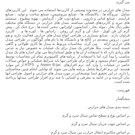
می گیرند.
مبدل های حرارتی در محدوده وسیعی از کاربردها استفاده می شوند . این کاربردهای
شامل نیروگاه ها ، پالایشگاه ها ، صنایع پتروشیمی، صنایع ساخت و تولید ، صنایع
فرآیندی ، صنایع غذایی و دارویی ، صنایع ذوب فلز ، گرمایش ، تهویه مطبوع ، سیستم
های تبرید و کاربردهای فضایی میباشند. مبدل های حرارتی در دستگاه های مختلف
نظیر دیگ بخار ، مولد بخار ، کندانسور، اواپراتور، تبخیر کننده ها ، برج خنک کن ، پیش
گرم کن فن کویل ، خنک کن و گرم کن روغن ، رادیاتور ها ، کوره ها و … کاربرد
فراوان دارند. صنایع بسیاری در طراحی انواع مبدل های حرارتی فعالیت دارند و هم
چنین ، دروس متعددی در کالج ها و دانشگاه ها با نام های گوناگون در طراحی مبدل
های حرارتی ارائه می گردد. محاسبات مربوط به مبدل ها کاری طولانی و گاهی
خسته کننده است. مثلاً طراحی یک مبدل برای یک عملیات به خصوص نیاز به حدس
های زیادی دارد که با استفاده از آن ها و طبق استانداردها می توان اندازه های یک مبدل
مناسب را پیدا کرد. اما با استفاده از برنامه های کامپیوتری تمام این محاسبات توسط
کامپیوتر انجام میشود و طراح برای طراحی تنها باید شرایط عملیاتی و خواص سیالات
حاضر در عملیات را وارد کند. نرم افزارهای Aspen B-jac و HTFS از این موارد
هستند. این نرم افزارها شامل برنامه هایی می شوند که توانایی انجام چنین محاسباتی
را دارند. در این تحقیق ابتدا توضیحاتی در مورد مبدل های حرارتی و اصول طراحی آنها
بیان گردیده و در ادامه به معرفی و آشنایی با چند نرم افزار طراحی مبدلها پرداخته
شده است.
فهرست :
پيشگفتار
دسته بندی مبدل های حرارتی
بر اساس نوع و سطح تماس سیال سرد و گرم
بر اساس جهت جریان سیال سرد و گرم
بر اساس مکانیزم انتقال حرارت بین سیال سرد و گرم