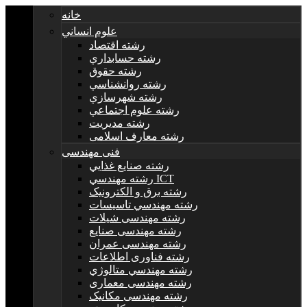
خانه
علوم انساني
رشته اقتصاد
رشته حسابداري
رشته حقوق
رشته روانشناسي
رشته شهرسازي
رشته علوم اجتماعي
رشته مديريت
رشته معارف اسلامی
فنی مهندسی
رشته صنايع غذايي
رشته مهندسي ICT
رشته برق و الکترونيک
رشته مهندسي تاسيسات
رشته مهندسی شیلات
رشته مهندسی صنایع
رشته مهندسی عمران
رشته فناوری اطلاعات
رشته مهندسي متالوژي
رشته مهندسی معماری
رشته مهندسی مکانیک