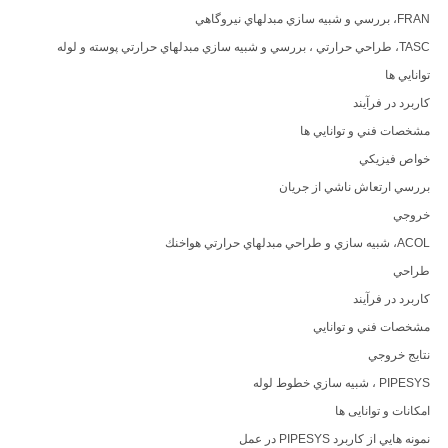
FRAN، بررسي و شبيه سازي مبدلهاي نيروگاهي
TASC، طراحي حرارتي ، بررسي و شبيه سازي مبدلهاي حرارتي پوسته و لوله
توانايي ها
كاربرد در فرآيند
مشخصات فني و توانايي ها
خواص فيزيكي
بررسي ارتعاش ناشي از جريان
خروجي
ACOL، شبيه سازي و طراحي مبدلهاي حرارتي هواخنك
طراحي
كاربرد در فرآيند
مشخصات فني و توانايي
نتايج خروجي
PIPESYS ، شبيه سازي خطوط لوله
امکانات و توانایی ها
نمونه هايي از كاربرد PIPESYS در عمل