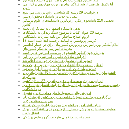
فردا آخرین مهلت ثبت نام بدون آزمون دانشگاه پیام نور
آیا تکمیل ظرفیت ارشد فراگیر پیام نور نوبت چهاردهم برگزار می
شود؟
درخواست 29 رشته کارشناسي ارشد بررسي مي شود
انتصابات جديد در دانشگاه محقق اردبيلي
تحصيل 210 دانشجو در يکي از نوپاترين دانشکده‌هاي علوم پزشکي
کشور
بدهي دانشگاه اصفهان به پيمانکاران تغذيه
عرضه 20 عنوان کتاب با موضوع سبک زندگي به دانشگاه‌ها
لزوم اصلاح ساختار آيين نامه نشريات دانشگاهي
18 کرسي پژوهشي به اساتيد برجسته اهدا شده است
اعلام آمادگي وزير آموزش و پرورش کشورمان براي در اختيار گذاشتن
تجربيات آموزشي به ديگر کشورهاي
پذيرش بدون کنکور دانشجو در موسسه آموزش عالي قشم
افزايش تبادلات علمي و آموزشي ايران و ژاپن
دستورالعمل تحصیل همزمان در دو رشته اعلام شد
اخطار : سقف مجاز انتخاب واحد را در پیام نور رعایت کنید
تمدید مهلت ثبت نام و مهمان در نیمسال اول پیام نور
دانشجويان روزانه دوره هاي دكتري تخصصي دانشگاه هاي دولتي وام
مي گيرند
اجراي طرح توسعه مدارس غير دولتي در 27 استان کشور
رئيس جمعيت توسعه علمي ايران خواستار افزايش اعضاي هيات علمي
در دانشگاهها
آموزش والدين بيسواد با طرح ملي الزام و تشويق
برگزاري دوره" نظام آموزش علمي كاربردي كشور اتريش" براي
مدرسان ستاد مرکزي
40 هزار دانش آموز و دانشجو از موزه دارآباد بازديد کردند
معاونت سنجش و پذيرش به محل سازمان مرکزي دانشگاه در پونک
انتقال يافت
تمديد ثبت نام تکميل ظرفيت گروه علوم پزشکي