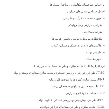
بر اساس ساختمان مکانیکی و ساختار مبدل ها
اصول طراحی مبدل های حرارتی
– تعیین مشخصات فرآیند و طراحی
– طراحی حرارتی و هیدرولیکی
– طراحی مکانیکی
– ملاحظات مربوط به تولید و تخمین هزینه ها
– فاکتورهای لازم برای سبک و سنگین کردن
– طراحی بهینه
– سایر ملاحظات
نرم افزار HTFS ( شبیه سازی و طراحی مبدل های حرارتی )
TASC، طراحي حرارتي ، بررسي عملكرد و شبيه سازي مبدلهاي پوسته و لوله
FIHR، شبيه سازي كوره ها با سوخت گاز و مايع
MUSE، شبيه سازي مبدلهاي صفحه ای پره دار
TICP، محاسبه عايقكاري حرارتي
PIPE، طراحي، پيش بيني و بررسي عملكرد خطوط لوله
ACOL، شبيه سازي و طراحي مبدلهاي حرارتي هواخنك