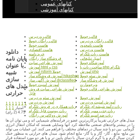
کتابهای عمومی
کتابهای آموزشی
قالب جوملا
قالب وردپرس
قالب رایگان وردپرس
قالب رایگان جوملا
هاست نامحدود
هاست جوملا
هاست وردپرس
هاست اقتصادی
دانلود
هاست ربات تلگرام
خرید دامنه
پایان نامه
ایمیل تبلیغاتی
فروشگاه ساز رایگان
آموزشگاه جوملا
آموزش طراحی سایت
با عنوان
ساخت ربات با php تلگرام
آموزش html و css
شبیه
آموزش php
آموزش rsform جوملا
آموزش سئو جوملا
آموزش فروشگاه ساز hikashop
سازی
آموزش فروشگاه ساز
آموزش آگهی ساز djclassified
ویرچومارت
آموزش امنیت جوملا
مبدل های
آموزش طراحی قالب جوملا
آموزش طراحی سایت فروش
حرارتی
فایل
آموزش جوملا
آموزش سئو وردپرس
آموزش امنیت وردپرس
آموزش وردپرس
1
1
1
1
1
1
1
ربات دکمه شیشه ای تلگرام
ربات همکاری در فروش تلگرام
امتیاز
1
1
1
ربات جذب ممبر تلگرام
ربات پیوست فایل تلگرام
4.75 (2 رای)
ربات ضد اسپم تلگرام
آموزش ووکامرس رایگان
مبدل های حرارتی تقریباً پرکاربرترین عضو در فرآیندهای شیمیایی اند و می توان آن ها
را در بیشتر واحدهای صنعتی ملاحظه کرد. آنها وسایلی هستند که امکان انتقال انرژی
گرمایی بین دو یا چند سیال در دماهای مختلف را فراهم می کنند. این عملیات می تواند
بین مایع- مایع ، گاز- گاز و یا گاز- مایع انجام شود. مبدل های حرارتی به منظور خنک
کردن سیال گرم و یا گرم کردن سیال با دمای پایین تر و یا هر دو مورد استفاده قرار