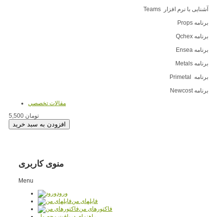
آشنایی با نرم افزار Teams
برنامه Props
برنامه Qchex
برنامه Ensea
برنامه Metals
برنامه Primetal
برنامه Newcost
مقالات تخصصي
5,500 تومان
منوی کاربری
Menu
ورود
فایلهای من
فاکتورهای من
راهنمای دریافت محصول