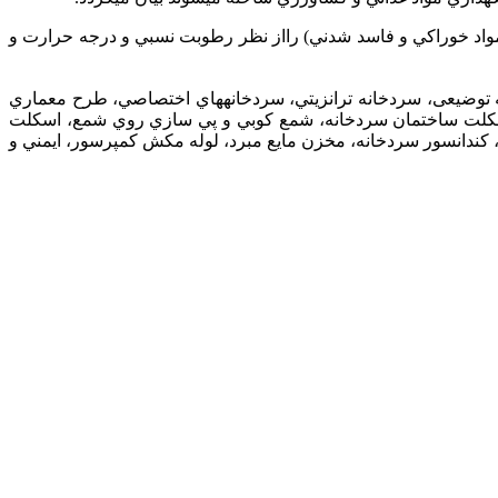
واد خوراكي و فاسد شدني) رااز نظر رطوبت نسبي و درجه حرارت و
نه توضیعی، سردخانه ترانزيتي، سردخانه‏هاي اختصاصي، طرح معماري
ع اسكلت ساختمان سردخانه، شمع كوبي و پي سازي روي شمع، اسكلت
 كندانسور سردخانه، مخزن مايع مبرد، لوله مكش كمپرسور، ايمني و