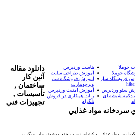
 جوملا
هاست وردپرس
دانلود مقاله
شگاه جوملا
آموزش طراحی سایت
آئين كار
ش فروشگاه ساز
آموزش فروشگاه ساز
hika
ساختمان ,
ویرچومارت
ش سئو وردپرس
آموزش امنیت وردپرس
تأسيسات ,
 دکمه شیشه ای
ربات همکاری در فروش
تجهيزات فني
م
تلگرام
 سردخانه مواد غذايي
هداري مواد غذائي و كشاورزي ساخته مي‏شوند بيان مي‏گردد.