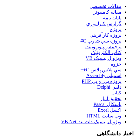
مقالات تخصصي
مقاله کامپیوتر
پایان نامه
گزارش کارآموزي
پروژه
پروژه کارآفريني
پروژه سي شارپ C#
ترجمه و پاورپوينت
کتاب الکترونيک
ويژوال بيسيک VB
جزوه
سي پلاس پلاس C++
اسمبلي Assembly
پروژه پي اچ پي PHP
دلفي Delphi
کتاب
تحقيق آمار
پاسکال Pascal
اکسل Excel
وب سايت HTML
ويژوال بيسيک دات نت VB.Net
اخبار دانشگاهی