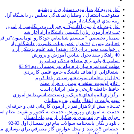
آغاز توزيع کارت آزمون دستياري از دوشنبه
ممنوعيت اشتغال داوطلبان نمايندگي مجلس در دانشگاه آزاد
رتبه بندي فرهنگيان از مهر
آغاز ثبت نام آزمون آکادميک و جنرال زبان انگليسي از امروز
ثبت نام آزمون زبان انگليسي دانشگاه آزاد آغاز شد
سمينار تخصصي " سيستم شناسايي خودکارو اتوماسيون"در فر
فعاليت بيش از 70 هزار عضو هيات علمي در دانشگاه آزاد
درخواست مجوز براي 150 رشته ارشد علوم پزشکي آزاد
40 راهکار سند تحول بنيادين آموزش و پرورش
اسامي قبولي براي مصاحبه دکتري، امروز
مهلت ثبت نمره میان ترم پیام نور نیمسال دوم 94-93
اشتغالزايي از اهداف دانشگاه جامع علمي کاربردي
تجليل از معلمان نمونه شهرستان رباط کريم
اعلام اولويت استخدام پيماني 5 هزار معلم
حافظ حافظه تاريخي و ملي ايرانيان است
برگزاري المپيادهاي فيزيک و زيست‌شناسي دانش‌آموزي
سهم وانت در انتقال دانش به روستائيان
ثبت‌نام بيش از 9 هزار نفر در آزمون کارداني فني و حرفه‌اي
خدمت به آموزش و پرورش، خدمت به کشور و تقويت نظام ا
اجراي طرح رتبه بندي فرهنگيان از مهرماه امسال
دانلود رایگان پاسخنامه سوالات پیام نور نیمسال اول 93-92
اختصاص 5 درصد از محل عوارض گاز مصرفي براي نوسازي مدارس