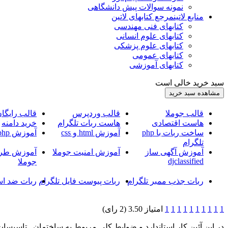
نمونه سوالات پیش دانشگاهی
منابع لاتین
مرجع کتابهای لاتین
کتابهای فنی مهندسی
کتابهای علوم انسانی
کتابهای علوم پزشکی
کتابهای عمومی
کتابهای آموزشی
سبد خرید خالی است
قالب جوملا
قالب وردپرس
قالب رایگا
هاست اقتصادی
هاست ربات تلگرام
خرید دامنه
ساخت ربات با php
آموزش html و css
آموزش php
تلگرام
آموزش آگهی ساز
آموزش امنیت جوملا
آموزش طرا
djclassified
جوملا
ربات جذب ممبر تلگرام
ربات پیوست فایل تلگرام
ربات ضد اس
1
1
1
1
1
1
1
1
1
1
امتیاز 3.50 (2 رای)
در اين آئين كار استاندارد و ضوابط كلي مربوط به ساختمان , تاسيسات