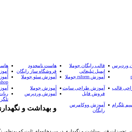
ن وردپرس
قالب رایگان جوملا
هاست نامحدود
هاست
ایمیل تبلیغاتی
فروشگاه ساز رایگان
آموز
آموزش rsform جوملا
آموزش سئو جوملا
آموز
shop
حی قالب
آموزش طراحی سایت
آموزش جوملا
آموز
فروش فایل
آموزش وردپرس
ربات
تلگرا
پم تلگرام
آموزش ووکامرس
و بهداشت و نگهداري
رایگان
 , تجهيزات فني بهداشت و نگهداري در سردخانه‏هاي ثابت كه بمنظور نگ