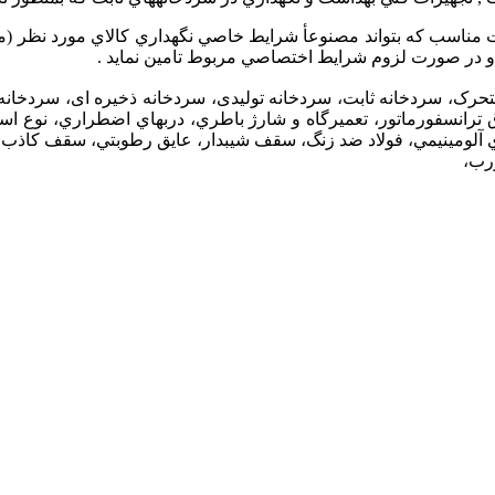
ت مناسب كه بتواند مصنوعأ شرايط خاصي نگهداري كالاي مورد نظر (م
 در صورت لزوم شرايط اختصاصي مربوط تامين نمايد .
ه متحرک، سردخانه ثابت، سردخانه تولیدی، سردخانه ذخیره ای، سردخا
طاق ترانسفورماتور، تعميرگاه و شارژ باطري، دربهاي اضطراري، نو
ي آلومينيمي، فولاد ضد زنگ، سقف شيبدار، عايق رطوبتي، سقف كاذب،
رب،