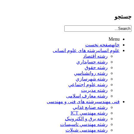
جستجو
Menu
خانه
صفحه نخست
علوم انساني
رشته های علوم انسانی
رشته اقتصاد
رشته حسابداري
رشته حقوق
رشته روانشناسي
رشته شهرسازي
رشته علوم اجتماعي
رشته مديريت
رشته معارف اسلامی
فنی مهندسی
رشته های فنی و مهندسی
رشته صنايع غذايي
رشته مهندسي ICT
رشته برق و الکترونيک
رشته مهندسي تاسيسات
رشته مهندسی شیلات