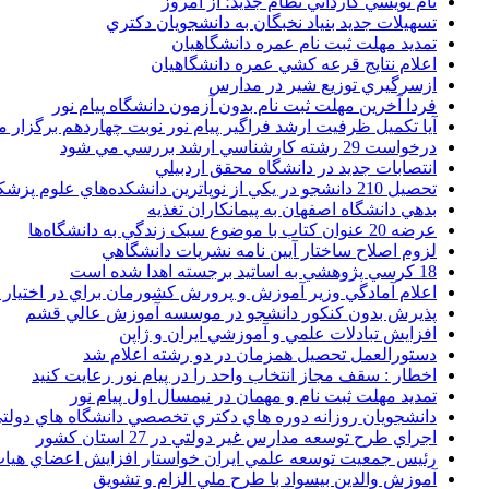
نام نويسي کارداني نظام جديد؛ از امروز
تسهيلات جديد بنياد نخبگان به دانشجويان دکتري
تمديد مهلت ثبت نام عمره دانشگاهيان
اعلام نتايج قرعه کشي عمره دانشگاهيان
ازسرگيري توزيع شير در مدارس
فردا آخرین مهلت ثبت نام بدون آزمون دانشگاه پیام نور
آیا تکمیل ظرفیت ارشد فراگیر پیام نور نوبت چهاردهم برگزار 
درخواست 29 رشته کارشناسي ارشد بررسي مي شود
انتصابات جديد در دانشگاه محقق اردبيلي
تحصيل 210 دانشجو در يکي از نوپاترين دانشکده‌هاي علوم پزشکي کشور
بدهي دانشگاه اصفهان به پيمانکاران تغذيه
عرضه 20 عنوان کتاب با موضوع سبک زندگي به دانشگاه‌ها
لزوم اصلاح ساختار آيين نامه نشريات دانشگاهي
18 کرسي پژوهشي به اساتيد برجسته اهدا شده است
اعلام آمادگي وزير آموزش و پرورش کشورمان براي در اختيار
پذيرش بدون کنکور دانشجو در موسسه آموزش عالي قشم
افزايش تبادلات علمي و آموزشي ايران و ژاپن
دستورالعمل تحصیل همزمان در دو رشته اعلام شد
اخطار : سقف مجاز انتخاب واحد را در پیام نور رعایت کنید
تمدید مهلت ثبت نام و مهمان در نیمسال اول پیام نور
دانشجويان روزانه دوره هاي دكتري تخصصي دانشگاه هاي دولتي
اجراي طرح توسعه مدارس غير دولتي در 27 استان کشور
رئيس جمعيت توسعه علمي ايران خواستار افزايش اعضاي هيات
آموزش والدين بيسواد با طرح ملي الزام و تشويق