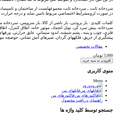
سردخانه ثابت ـ سردخانه ثابت مجموعه‏ايست از ساختمان و تاسيسا
در صورت لزوم‏شرايط اختصاصي مربوط تامين نمايد و درجه حرارت و
کلمات کلیدی : بار برودتی، بار ناشی از کالا، بار سرویس، سردخان
سردخانه، پيش سرد كن، تونل انجماد، موتور خانه، اطاق كنترل، ا
فلزي، چوب و پنبه ، پشم شيشه، اندود سيماني، عايق حرارتي، ورقها
پيشگيري از حريق، فلكه‏هاي گردان، شيرهاي آتش نشاني، حوضچه مو
مقالات تخصصي
5,000 تومان
منوی کاربری
Menu
ورود
فایلهای من
فاکتورهای من
راهنمای دریافت محصول
جستجو توسط کلید واژه ها