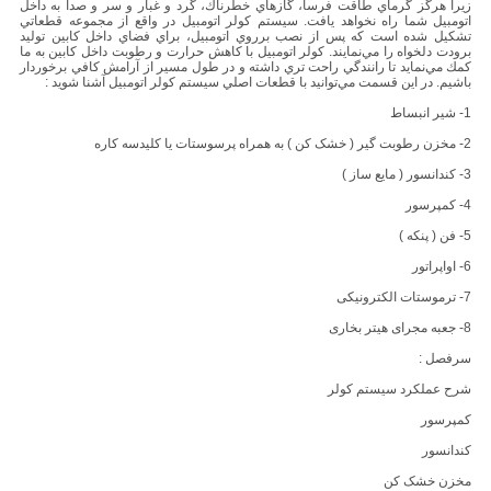
زيرا هرگز گرماي طاقت فرسا، گازهاي خطرناك، گرد و غبار و سر و صدا به داخل
اتومبيل شما راه نخواهد يافت. سيستم كولر اتومبيل در واقع از مجموعه قطعاتي
تشكيل شده است كه پس از نصب برروي اتومبيل، براي فضاي داخل كابين توليد
برودت دلخواه را مي‌نمايند. كولر اتومبيل با كاهش حرارت و رطوبت داخل كابين به ما
كمك مي‌نمايد تا رانندگي راحت تري داشته و در طول مسير از آرامش كافي برخوردار
باشيم. در اين قسمت مي‌توانيد با قطعات اصلي سيستم كولر اتومبيل آشنا شويد :
1- شیر انبساط
2- مخزن رطوبت گیر ( خشک کن ) به همراه پرسوستات یا کلیدسه کاره
3- کندانسور ( مایع ساز )
4- کمپرسور
5- فن ( پنکه )
6- اواپراتور
7- ترموستات الکترونیکی
8- جعبه مجرای هیتر بخاری
سرفصل :
شرح عملکرد سیستم کولر
کمپرسور
کندانسور
مخزن خشک کن