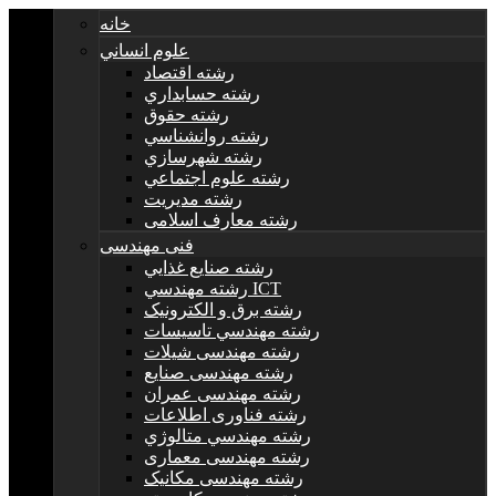
خانه
علوم انساني
رشته اقتصاد
رشته حسابداري
رشته حقوق
رشته روانشناسي
رشته شهرسازي
رشته علوم اجتماعي
رشته مديريت
رشته معارف اسلامی
فنی مهندسی
رشته صنايع غذايي
رشته مهندسي ICT
رشته برق و الکترونيک
رشته مهندسي تاسيسات
رشته مهندسی شیلات
رشته مهندسی صنایع
رشته مهندسی عمران
رشته فناوری اطلاعات
رشته مهندسي متالوژي
رشته مهندسی معماری
رشته مهندسی مکانیک