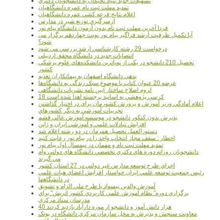
تسهيلات جديد بنياد نخبگان به دانشجويان دکتري
تمديد مهلت ثبت نام عمره دانشگاهيان
اعلام نتايج قرعه کشي عمره دانشگاهيان
ازسرگيري توزيع شير در مدارس
فردا آخرین مهلت ثبت نام بدون آزمون دانشگاه پیام نور
آیا تکمیل ظرفیت ارشد فراگیر پیام نور نوبت چهاردهم برگزار می
شود؟
درخواست 29 رشته کارشناسي ارشد بررسي مي شود
انتصابات جديد در دانشگاه محقق اردبيلي
تحصيل 210 دانشجو در يکي از نوپاترين دانشکده‌هاي علوم پزشکي
کشور
بدهي دانشگاه اصفهان به پيمانکاران تغذيه
عرضه 20 عنوان کتاب با موضوع سبک زندگي به دانشگاه‌ها
لزوم اصلاح ساختار آيين نامه نشريات دانشگاهي
18 کرسي پژوهشي به اساتيد برجسته اهدا شده است
اعلام آمادگي وزير آموزش و پرورش کشورمان براي در اختيار گذاشتن
تجربيات آموزشي به ديگر کشورهاي
پذيرش بدون کنکور دانشجو در موسسه آموزش عالي قشم
افزايش تبادلات علمي و آموزشي ايران و ژاپن
دستورالعمل تحصیل همزمان در دو رشته اعلام شد
اخطار : سقف مجاز انتخاب واحد را در پیام نور رعایت کنید
تمدید مهلت ثبت نام و مهمان در نیمسال اول پیام نور
دانشجويان روزانه دوره هاي دكتري تخصصي دانشگاه هاي دولتي وام
مي گيرند
اجراي طرح توسعه مدارس غير دولتي در 27 استان کشور
رئيس جمعيت توسعه علمي ايران خواستار افزايش اعضاي هيات علمي
در دانشگاهها
آموزش والدين بيسواد با طرح ملي الزام و تشويق
برگزاري دوره" نظام آموزش علمي كاربردي كشور اتريش" براي
مدرسان ستاد مرکزي
40 هزار دانش آموز و دانشجو از موزه دارآباد بازديد کردند
معاونت سنجش و پذيرش به محل سازمان مرکزي دانشگاه در پونک