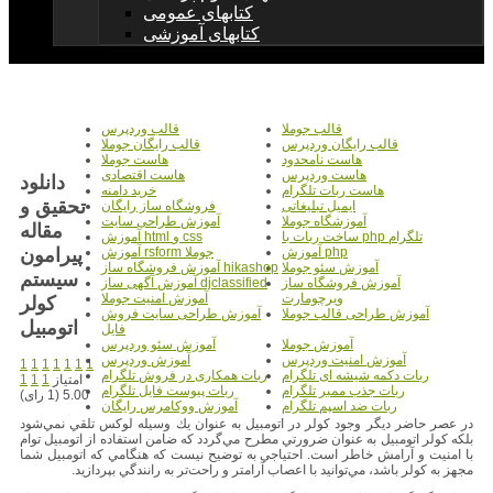
کتابهای عمومی
کتابهای آموزشی
قالب جوملا
قالب وردپرس
قالب رایگان وردپرس
قالب رایگان جوملا
هاست نامحدود
هاست جوملا
هاست وردپرس
هاست اقتصادی
دانلود
هاست ربات تلگرام
خرید دامنه
تحقیق و
ایمیل تبلیغاتی
فروشگاه ساز رایگان
آموزشگاه جوملا
آموزش طراحی سایت
مقاله
ساخت ربات با php تلگرام
آموزش html و css
پیرامون
آموزش php
آموزش rsform جوملا
آموزش سئو جوملا
آموزش فروشگاه ساز hikashop
سیستم
آموزش فروشگاه ساز
آموزش آگهی ساز djclassified
ویرچومارت
آموزش امنیت جوملا
کولر
آموزش طراحی قالب جوملا
آموزش طراحی سایت فروش
اتومبیل
فایل
آموزش جوملا
آموزش سئو وردپرس
آموزش امنیت وردپرس
آموزش وردپرس
1
1
1
1
1
1
1
ربات دکمه شیشه ای تلگرام
ربات همکاری در فروش تلگرام
امتیاز
1
1
1
ربات جذب ممبر تلگرام
ربات پیوست فایل تلگرام
5.00 (1 رای)
ربات ضد اسپم تلگرام
آموزش ووکامرس رایگان
در عصر حاضر ديگر وجود كولر در اتومبيل به عنوان يك وسيله لوكس تلقي نمي‌شود
بلكه كولر اتومبيل به عنوان ضرورتي مطرح مي‌گردد كه ضامن استفاده از اتومبيل توام
با امنيت و آرامش خاطر است. احتياجي به توضيح نيست كه هنگامي كه اتومبيل شما
مجهز به كولر باشد، مي‌توانيد با اعصاب آرامتر و راحت‌تر به رانندگي بپردازيد.