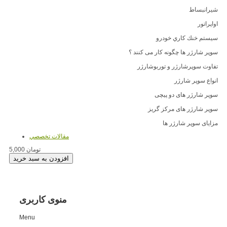
شیرانبساط
اواپراتور
سيستم خنك كاري خودرو
سوپر شارژر ها چگونه کار می کنند ؟
تفاوت سوپرشارژر و توربوشارژر
انواع سوپر شارژر
سوپر شارژر های دو پیچی
سوپر شارژر های مرکز گریز
مزایای سوپر شارژر ها
مقالات تخصصي
5,000 تومان
منوی کاربری
Menu