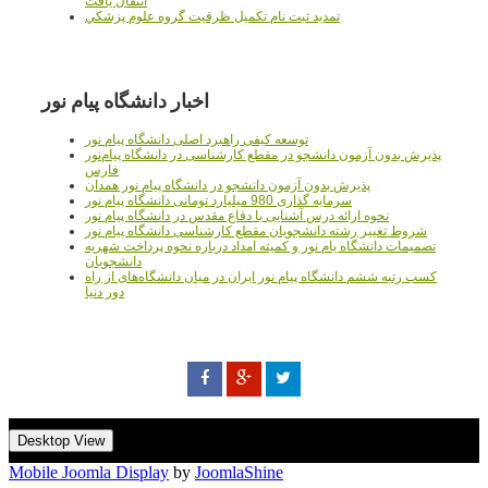
انتقال يافت
تمديد ثبت نام تکميل ظرفيت گروه علوم پزشکي
اخبار دانشگاه پیام نور
توسعه کیفی راهبرد اصلی دانشگاه پیام نور
پذیرش بدون آزمون دانشجو در مقطع کارشناسی در دانشگاه پیام‌نور
فارس
پذیرش بدون آزمون دانشجو در دانشگاه پیام نور همدان
سرمایه گذاری 980 میلیارد تومانی دانشگاه پیام نور
نحوه ارائه درس آشنایی با دفاع مقدس در دانشگاه پیام نور
شروط تغییر رشته دانشجویان مقطع کارشناسی دانشگاه پیام نور
تصمیمات دانشگاه یام نور و کمیته امداد درباره نحوه پرداخت شهریه
دانشجویان
کسب رتبه ششم دانشگاه پیام نور ایران در میان دانشگاه‌های از راه
دور دنیا
Desktop View
Mobile Joomla Display
by
JoomlaShine