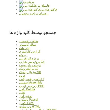
ورود
فایلهای من
فاکتورهای من
راهنمای دریافت محصول
جستجو توسط کلید واژه ها
مقالات تخصصي
مقاله کامپیوتر
پایان نامه
گزارش کارآموزي
پروژه
پروژه کارآفريني
پروژه سي شارپ C#
ترجمه و پاورپوينت
کتاب الکترونيک
ويژوال بيسيک VB
جزوه
سي پلاس پلاس C++
اسمبلي Assembly
پروژه پي اچ پي PHP
دلفي Delphi
کتاب
تحقيق آمار
پاسکال Pascal
اکسل Excel
وب سايت HTML
ويژوال بيسيک دات نت VB.Net