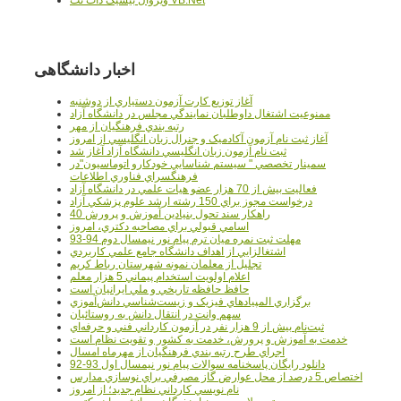
اخبار دانشگاهی
آغاز توزيع کارت آزمون دستياري از دوشنبه
ممنوعيت اشتغال داوطلبان نمايندگي مجلس در دانشگاه آزاد
رتبه بندي فرهنگيان از مهر
آغاز ثبت نام آزمون آکادميک و جنرال زبان انگليسي از امروز
ثبت نام آزمون زبان انگليسي دانشگاه آزاد آغاز شد
سمينار تخصصي " سيستم شناسايي خودکارو اتوماسيون"در
فرهنگسراي فناوري اطلاعات
فعاليت بيش از 70 هزار عضو هيات علمي در دانشگاه آزاد
درخواست مجوز براي 150 رشته ارشد علوم پزشکي آزاد
40 راهکار سند تحول بنيادين آموزش و پرورش
اسامي قبولي براي مصاحبه دکتري، امروز
مهلت ثبت نمره میان ترم پیام نور نیمسال دوم 94-93
اشتغالزايي از اهداف دانشگاه جامع علمي کاربردي
تجليل از معلمان نمونه شهرستان رباط کريم
اعلام اولويت استخدام پيماني 5 هزار معلم
حافظ حافظه تاريخي و ملي ايرانيان است
برگزاري المپيادهاي فيزيک و زيست‌شناسي دانش‌آموزي
سهم وانت در انتقال دانش به روستائيان
ثبت‌نام بيش از 9 هزار نفر در آزمون کارداني فني و حرفه‌اي
خدمت به آموزش و پرورش، خدمت به کشور و تقويت نظام است
اجراي طرح رتبه بندي فرهنگيان از مهرماه امسال
دانلود رایگان پاسخنامه سوالات پیام نور نیمسال اول 93-92
اختصاص 5 درصد از محل عوارض گاز مصرفي براي نوسازي مدارس
نام نويسي کارداني نظام جديد؛ از امروز