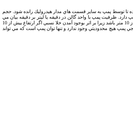
ه تا توسط پمپ به ساير قسمت هاي مدار هيدروليك رانده شود. حجم
دارد. ظرفيت پمپ با واحد گالن در دقيقه يا ليتر بر دقيقه بيان مي
شود. نكته قابل توجه در در مكش سيال ارتفاع عمودي مجاز پمپ نسبت به سطح آزاد سيال مي باشد ، در مورد روغن اين ارتفاع نبايد بيش از 10 متر باشد زيرا بر اثر بوجود آمدن خلا نسبي اگر ارتفاع بيش از 10
جي پمپ هيچ محدوديتي وجود ندارد و تنها توان پمپ است كه مي تواند