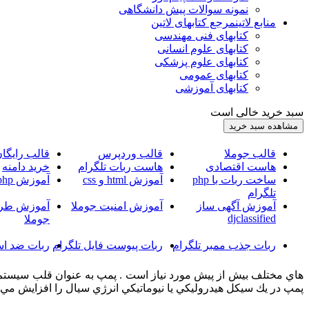
نمونه سوالات پیش دانشگاهی
منابع لاتین
مرجع کتابهای لاتین
کتابهای فنی مهندسی
کتابهای علوم انسانی
کتابهای علوم پزشکی
کتابهای عمومی
کتابهای آموزشی
سبد خرید خالی است
قالب جوملا
قالب وردپرس
قالب رایگا
هاست اقتصادی
هاست ربات تلگرام
خرید دامنه
ساخت ربات با php
آموزش html و css
آموزش php
تلگرام
آموزش آگهی ساز
آموزش امنیت جوملا
آموزش طرا
djclassified
جوملا
ربات جذب ممبر تلگرام
ربات پیوست فایل تلگرام
ربات ضد اس
هاي مختلف بيش از پيش مورد نياز است . پمپ به عنوان قلب سيستم ه
پمپ در يك سيكل هيدروليكي يا نيوماتيكي انرژي سيال را افزايش مي ده