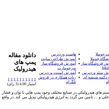
 جوملا
هاست وردپرس
دانلود مقاله
شگاه جوملا
آموزش طراحی سایت
پمپ های
ش فروشگاه ساز
آموزش فروشگاه ساز
hika
هیدرولیک‎
ویرچومارت
ش سئو وردپرس
آموزش امنیت وردپرس
 دکمه شیشه ای
ربات همکاری در فروش
1
1
1
1
1
1
1
1
1
1
م
تلگرام
امتیاز 4.00 (3 رای)
ستم هاي هيدروليكي در صنايع مختلف وجود پمپ هايي با توان و فشار
ي و … تامين مي گردد به انرژي هيدروليكي تبديل مي كند. در واقع