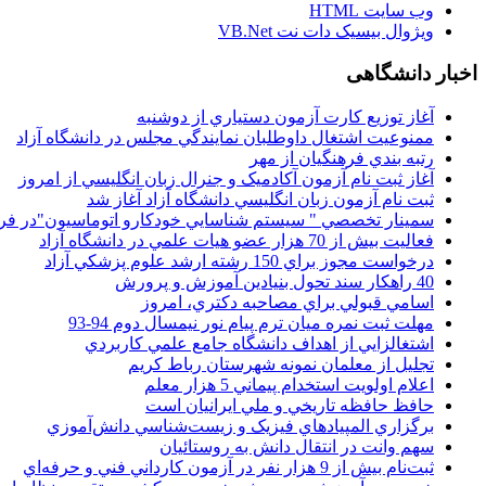
وب سايت HTML
ويژوال بيسيک دات نت VB.Net
اخبار دانشگاهی
آغاز توزيع کارت آزمون دستياري از دوشنبه
ممنوعيت اشتغال داوطلبان نمايندگي مجلس در دانشگاه آزاد
رتبه بندي فرهنگيان از مهر
آغاز ثبت نام آزمون آکادميک و جنرال زبان انگليسي از امروز
ثبت نام آزمون زبان انگليسي دانشگاه آزاد آغاز شد
سمينار تخصصي " سيستم شناسايي خودکارو اتوماسيون"در فر
فعاليت بيش از 70 هزار عضو هيات علمي در دانشگاه آزاد
درخواست مجوز براي 150 رشته ارشد علوم پزشکي آزاد
40 راهکار سند تحول بنيادين آموزش و پرورش
اسامي قبولي براي مصاحبه دکتري، امروز
مهلت ثبت نمره میان ترم پیام نور نیمسال دوم 94-93
اشتغالزايي از اهداف دانشگاه جامع علمي کاربردي
تجليل از معلمان نمونه شهرستان رباط کريم
اعلام اولويت استخدام پيماني 5 هزار معلم
حافظ حافظه تاريخي و ملي ايرانيان است
برگزاري المپيادهاي فيزيک و زيست‌شناسي دانش‌آموزي
سهم وانت در انتقال دانش به روستائيان
ثبت‌نام بيش از 9 هزار نفر در آزمون کارداني فني و حرفه‌اي