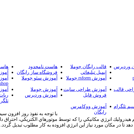
ن وردپرس
قالب رایگان جوملا
هاست نامحدود
هاست
ایمیل تبلیغاتی
فروشگاه ساز رایگان
آموز
آموزش rsform جوملا
آموزش سئو جوملا
آموز
shop
حی قالب
آموزش طراحی سایت
آموزش جوملا
آموز
فروش فایل
آموزش وردپرس
ربات
تلگرا
پم تلگرام
آموزش ووکامرس
رایگان
با توجه به نفوذ روز افزون سي
يدروليك انرژي مكانيكي را كه توسط موتورهاي الكتريكي، احتراق داخل
د تا در مكان مورد نياز اين انرژي افزوده به كار مطلوب تبديل گردد.