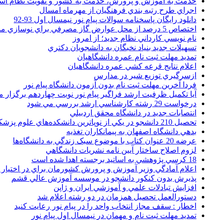
خدمت به آموزش و پرورش، خدمت به کشور و تقويت نظام ا
اجراي طرح رتبه بندي فرهنگيان از مهرماه امسال
دانلود رایگان پاسخنامه سوالات پیام نور نیمسال اول 93-92
اختصاص 5 درصد از محل عوارض گاز مصرفي براي نوسازي مدارس
نام نويسي کارداني نظام جديد؛ از امروز
تسهيلات جديد بنياد نخبگان به دانشجويان دکتري
تمديد مهلت ثبت نام عمره دانشگاهيان
اعلام نتايج قرعه کشي عمره دانشگاهيان
ازسرگيري توزيع شير در مدارس
فردا آخرین مهلت ثبت نام بدون آزمون دانشگاه پیام نور
آیا تکمیل ظرفیت ارشد فراگیر پیام نور نوبت چهاردهم برگزار 
درخواست 29 رشته کارشناسي ارشد بررسي مي شود
انتصابات جديد در دانشگاه محقق اردبيلي
تحصيل 210 دانشجو در يکي از نوپاترين دانشکده‌هاي علوم پزشکي کشور
بدهي دانشگاه اصفهان به پيمانکاران تغذيه
عرضه 20 عنوان کتاب با موضوع سبک زندگي به دانشگاه‌ها
لزوم اصلاح ساختار آيين نامه نشريات دانشگاهي
18 کرسي پژوهشي به اساتيد برجسته اهدا شده است
اعلام آمادگي وزير آموزش و پرورش کشورمان براي در اختيار
پذيرش بدون کنکور دانشجو در موسسه آموزش عالي قشم
افزايش تبادلات علمي و آموزشي ايران و ژاپن
دستورالعمل تحصیل همزمان در دو رشته اعلام شد
اخطار : سقف مجاز انتخاب واحد را در پیام نور رعایت کنید
تمدید مهلت ثبت نام و مهمان در نیمسال اول پیام نور