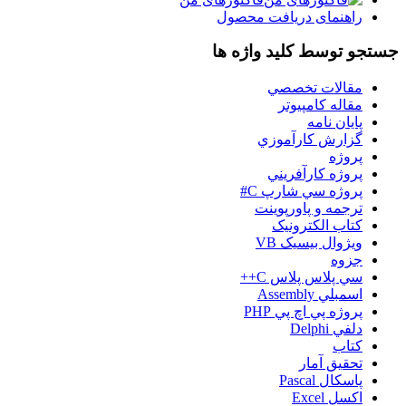
راهنمای دریافت محصول
جستجو توسط کلید واژه ها
مقالات تخصصي
مقاله کامپیوتر
پایان نامه
گزارش کارآموزي
پروژه
پروژه کارآفريني
پروژه سي شارپ C#
ترجمه و پاورپوينت
کتاب الکترونيک
ويژوال بيسيک VB
جزوه
سي پلاس پلاس C++
اسمبلي Assembly
پروژه پي اچ پي PHP
دلفي Delphi
کتاب
تحقيق آمار
پاسکال Pascal
اکسل Excel