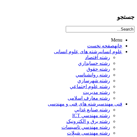
جستجو
Menu
خانه
صفحه نخست
علوم انساني
رشته های علوم انسانی
رشته اقتصاد
رشته حسابداري
رشته حقوق
رشته روانشناسي
رشته شهرسازي
رشته علوم اجتماعي
رشته مديريت
رشته معارف اسلامی
فنی مهندسی
رشته های فنی و مهندسی
رشته صنايع غذايي
رشته مهندسي ICT
رشته برق و الکترونيک
رشته مهندسي تاسيسات
رشته مهندسی شیلات