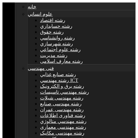
خانه
علوم انساني
رشته اقتصاد
رشته حسابداري
رشته حقوق
رشته روانشناسي
رشته شهرسازي
رشته علوم اجتماعي
رشته مديريت
رشته معارف اسلامی
فنی مهندسی
رشته صنايع غذايي
رشته مهندسي ICT
رشته برق و الکترونيک
رشته مهندسي تاسيسات
رشته مهندسی شیلات
رشته مهندسی صنایع
رشته مهندسی عمران
رشته فناوری اطلاعات
رشته مهندسي متالوژي
رشته مهندسی معماری
رشته مهندسی مکانیک