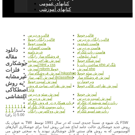
کتابهای عمومی
کتابهای آموزشی
قالب جوملا
قالب وردپرس
قالب رایگان وردپرس
قالب رایگان جوملا
هاست نامحدود
هاست جوملا
هاست وردپرس
هاست اقتصادی
دانلود
هاست ربات تلگرام
خرید دامنه
مقاله
ایمیل تبلیغاتی
فروشگاه ساز رایگان
آموزشگاه جوملا
آموزش طراحی سایت
جوشکاری
ساخت ربات با php تلگرام
آموزش html و css
فلزات
آموزش php
آموزش rsform جوملا
آموزش سئو جوملا
آموزش فروشگاه ساز hikashop
غیرمشابه
آموزش فروشگاه ساز
آموزش آگهی ساز djclassified
ویرچومارت
آموزش امنیت جوملا
به روش
آموزش طراحی قالب جوملا
آموزش طراحی سایت فروش
اصطکاکی
فایل
آموزش جوملا
آموزش سئو وردپرس
اغتشاشی
آموزش امنیت وردپرس
آموزش وردپرس
ربات دکمه شیشه ای تلگرام
ربات همکاری در فروش تلگرام
1
1
1
1
1
1
1
ربات جذب ممبر تلگرام
ربات پیوست فایل تلگرام
امتیاز
1
1
1
ربات ضد اسپم تلگرام
آموزش ووکامرس رایگان
5.00 (1 رای)
FSW یک شیوه ی نسبتاً جدیدی است که در سال 1991 توسط TWI به عنوان یک
روش جدید جوشکاری حالت جامد ابداع شد.این روش ابتدا برای جوشکاری آلیاژهای
آلومینیومی که به روش های سنتی قابل جوشکاری نبودند یا به سختی جوش می