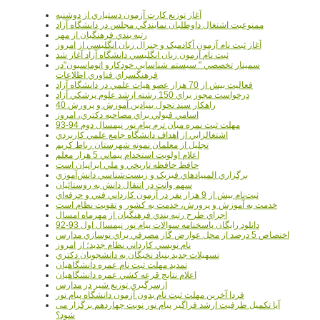
آغاز توزيع کارت آزمون دستياري از دوشنبه
ممنوعيت اشتغال داوطلبان نمايندگي مجلس در دانشگاه آزاد
رتبه بندي فرهنگيان از مهر
آغاز ثبت نام آزمون آکادميک و جنرال زبان انگليسي از امروز
ثبت نام آزمون زبان انگليسي دانشگاه آزاد آغاز شد
سمينار تخصصي " سيستم شناسايي خودکارو اتوماسيون"در
فرهنگسراي فناوري اطلاعات
فعاليت بيش از 70 هزار عضو هيات علمي در دانشگاه آزاد
درخواست مجوز براي 150 رشته ارشد علوم پزشکي آزاد
40 راهکار سند تحول بنيادين آموزش و پرورش
اسامي قبولي براي مصاحبه دکتري، امروز
مهلت ثبت نمره میان ترم پیام نور نیمسال دوم 94-93
اشتغالزايي از اهداف دانشگاه جامع علمي کاربردي
تجليل از معلمان نمونه شهرستان رباط کريم
اعلام اولويت استخدام پيماني 5 هزار معلم
حافظ حافظه تاريخي و ملي ايرانيان است
برگزاري المپيادهاي فيزيک و زيست‌شناسي دانش‌آموزي
سهم وانت در انتقال دانش به روستائيان
ثبت‌نام بيش از 9 هزار نفر در آزمون کارداني فني و حرفه‌اي
خدمت به آموزش و پرورش، خدمت به کشور و تقويت نظام است
اجراي طرح رتبه بندي فرهنگيان از مهرماه امسال
دانلود رایگان پاسخنامه سوالات پیام نور نیمسال اول 93-92
اختصاص 5 درصد از محل عوارض گاز مصرفي براي نوسازي مدارس
نام نويسي کارداني نظام جديد؛ از امروز
تسهيلات جديد بنياد نخبگان به دانشجويان دکتري
تمديد مهلت ثبت نام عمره دانشگاهيان
اعلام نتايج قرعه کشي عمره دانشگاهيان
ازسرگيري توزيع شير در مدارس
فردا آخرین مهلت ثبت نام بدون آزمون دانشگاه پیام نور
آیا تکمیل ظرفیت ارشد فراگیر پیام نور نوبت چهاردهم برگزار می
شود؟