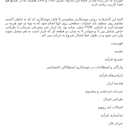
خوردند به کار برده شد.از جمله این آلیاژها ،سری 7xxx و 2xxx هستند که در صنایع هوا
فضا کاربرد زیادی دارند.
البته این آلیاژها به روش جوشکاری مقاومتی 0 قابل جوشکاری اند که به خاطر اکسید
مقاومِ روی سطح، باید عملیات سطحی روی آنها انجام شود که به نوبه ی خود هزینه بر
هستند.ایده ی ابتدایی FSW خیلی ساده بود یک ابزار غیر مصرفی چرخان با طراحی
خاص شامل پین 3 و شولدر 4 به میان دو قطعه ای که قرار است به هم متصل شوند
وارد می شود و در طول خط اتصال شروع به حرکت می کند.
فهرست:
مقدمه
تشریح فرآیند
واژگان و اصطلاحات در جوشکاری اصطکاکی اغتشاشی
پارامترهای فرآیند
هندسه ابزار
سرعت چرخشی و پیشروی
طراحی اتصال
اتصالات لبه رویهم
مدلسازی فرآیند
جریان فلز