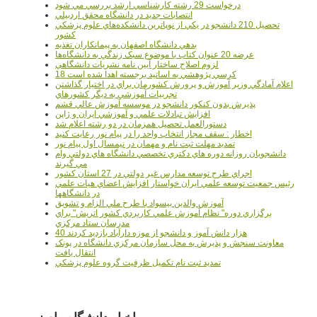
درخواست 29 رشته کارشناسي ارشد بررسي مي شود
انتصابات جديد در دانشگاه محقق اردبيلي
تحصيل 210 دانشجو در يکي از نوپاترين دانشکده‌هاي علوم پزشکي
کشور
بدهي دانشگاه اصفهان به پيمانکاران تغذيه
عرضه 20 عنوان کتاب با موضوع سبک زندگي به دانشگاه‌ها
لزوم اصلاح ساختار آيين نامه نشريات دانشگاهي
18 کرسي پژوهشي به اساتيد برجسته اهدا شده است
اعلام آمادگي وزير آموزش و پرورش کشورمان براي در اختيار گذاشتن
تجربيات آموزشي به ديگر کشورهاي
پذيرش بدون کنکور دانشجو در موسسه آموزش عالي قشم
افزايش تبادلات علمي و آموزشي ايران و ژاپن
دستورالعمل تحصیل همزمان در دو رشته اعلام شد
اخطار : سقف مجاز انتخاب واحد را در پیام نور رعایت کنید
تمدید مهلت ثبت نام و مهمان در نیمسال اول پیام نور
دانشجويان روزانه دوره هاي دكتري تخصصي دانشگاه هاي دولتي وام
مي گيرند
اجراي طرح توسعه مدارس غير دولتي در 27 استان کشور
رئيس جمعيت توسعه علمي ايران خواستار افزايش اعضاي هيات علمي
در دانشگاهها
آموزش والدين بيسواد با طرح ملي الزام و تشويق
برگزاري دوره" نظام آموزش علمي كاربردي كشور اتريش" براي
مدرسان ستاد مرکزي
40 هزار دانش آموز و دانشجو از موزه دارآباد بازديد کردند
معاونت سنجش و پذيرش به محل سازمان مرکزي دانشگاه در پونک
انتقال يافت
تمديد ثبت نام تکميل ظرفيت گروه علوم پزشکي