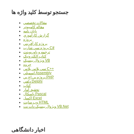
جستجو توسط کلید واژه ها
مقالات تخصصي
مقاله کامپیوتر
پایان نامه
گزارش کارآموزي
پروژه
پروژه کارآفريني
پروژه سي شارپ C#
ترجمه و پاورپوينت
کتاب الکترونيک
ويژوال بيسيک VB
جزوه
سي پلاس پلاس C++
اسمبلي Assembly
پروژه پي اچ پي PHP
دلفي Delphi
کتاب
تحقيق آمار
پاسکال Pascal
اکسل Excel
وب سايت HTML
ويژوال بيسيک دات نت VB.Net
اخبار دانشگاهی