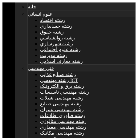
خانه
علوم انساني
رشته اقتصاد
رشته حسابداري
رشته حقوق
رشته روانشناسي
رشته شهرسازي
رشته علوم اجتماعي
رشته مديريت
رشته معارف اسلامی
فنی مهندسی
رشته صنايع غذايي
رشته مهندسي ICT
رشته برق و الکترونيک
رشته مهندسي تاسيسات
رشته مهندسی شیلات
رشته مهندسی صنایع
رشته مهندسی عمران
رشته فناوری اطلاعات
رشته مهندسي متالوژي
رشته مهندسی معماری
رشته مهندسی مکانیک