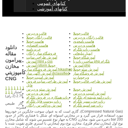
کتابهای عمومی
کتابهای آموزشی
قالب جوملا
قالب وردپرس
قالب رایگان وردپرس
قالب رایگان جوملا
هاست نامحدود
هاست جوملا
هاست وردپرس
هاست اقتصادی
دانلود
هاست ربات تلگرام
خرید دامنه
مقاله
ایمیل تبلیغاتی
فروشگاه ساز رایگان
آموزشگاه جوملا
آموزش طراحی سایت
پیرامون
ساخت ربات با php تلگرام
آموزش html و css
مخازن
آموزش php
آموزش rsform جوملا
آموزش سئو جوملا
آموزش فروشگاه ساز hikashop
كامپوزيتي
آموزش فروشگاه ساز
آموزش آگهی ساز djclassified
ویرچومارت
آموزش امنیت جوملا
CNG
آموزش طراحی قالب جوملا
آموزش طراحی سایت فروش
فایل
1
1
1
1
1
1
1
آموزش جوملا
آموزش سئو وردپرس
امتیاز
1
1
1
آموزش امنیت وردپرس
آموزش وردپرس
2.75 (2 رای)
ربات دکمه شیشه ای تلگرام
ربات همکاری در فروش تلگرام
ربات جذب ممبر تلگرام
ربات پیوست فایل تلگرام
گاز طبيعي
ربات ضد اسپم تلگرام
آموزش ووکامرس رایگان
فشرده
(Compressed Natural Gas)، گازي است كه به عنوان سوخت جايگزين در خودروها
مورد استفاده قرار مي گيرد و در مخازني استوانه اي شكل با فشاري بالاتر از حدود
bar 200 ذخيره مي شود. مخازن CNG به چهار نوع تقسيم مي شوند كه شامل مخازن
نوع اول (مخازن تمام فلزي)، مخازن نوع دوم (مخازني با آستري فلزي تقويت شده با
پوشش الياف كامپوزيتي پيوسته پيچيده شده روي قسمت استوانه اي)، مخازن نوع