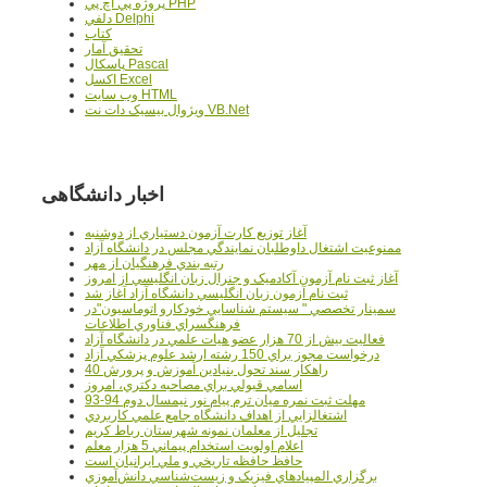
پروژه پي اچ پي PHP
دلفي Delphi
کتاب
تحقيق آمار
پاسکال Pascal
اکسل Excel
وب سايت HTML
ويژوال بيسيک دات نت VB.Net
اخبار دانشگاهی
آغاز توزيع کارت آزمون دستياري از دوشنبه
ممنوعيت اشتغال داوطلبان نمايندگي مجلس در دانشگاه آزاد
رتبه بندي فرهنگيان از مهر
آغاز ثبت نام آزمون آکادميک و جنرال زبان انگليسي از امروز
ثبت نام آزمون زبان انگليسي دانشگاه آزاد آغاز شد
سمينار تخصصي " سيستم شناسايي خودکارو اتوماسيون"در
فرهنگسراي فناوري اطلاعات
فعاليت بيش از 70 هزار عضو هيات علمي در دانشگاه آزاد
درخواست مجوز براي 150 رشته ارشد علوم پزشکي آزاد
40 راهکار سند تحول بنيادين آموزش و پرورش
اسامي قبولي براي مصاحبه دکتري، امروز
مهلت ثبت نمره میان ترم پیام نور نیمسال دوم 94-93
اشتغالزايي از اهداف دانشگاه جامع علمي کاربردي
تجليل از معلمان نمونه شهرستان رباط کريم
اعلام اولويت استخدام پيماني 5 هزار معلم
حافظ حافظه تاريخي و ملي ايرانيان است
برگزاري المپيادهاي فيزيک و زيست‌شناسي دانش‌آموزي