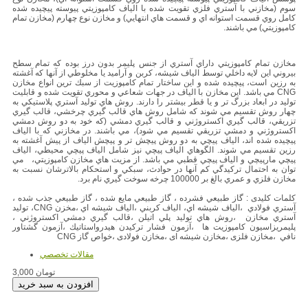
سوم (مخازني با آستري فلزي تقويت شده با الياف كامپوزيتي پيوسته پيچيده شده
كامل روي قسمت استوانه اي و قسمت هاي انتهايي) و مخازن نوع چهارم (مخازن تمام
كامپوزيتي) مي باشند.
مخازن تمام كامپوزيتي داراي آستري از جنس پليمر بدون درز بوده كه تمام سطح
بيروني اين لايه داخلي توسط الياف شيشه، كربن و آراميد يا مخلوطي از آنها كه آغشته
به رزين است، پيچيده شده و اين ساختار تمام كامپوزيت از سبك ترين انواع مخازن
CNG مي باشد. اين مخازن با الياف در جهات شعاعي و محوري تقويت شده و قابليت
توليد در ابعاد بزرگ تر و يا قطر بيشتر را دارند. روش هاي توليد آستري پلاستيكي به
چهار روش تقسيم مي شوند كه شامل روش هاي قالب گيري چرخشي، قالب گيري
تزريقي، قالب گيري اكستروژني و قالب گيري دمشي (كه خود به دو روش دمشي
اكستروژني و دمشي تزريقي تقسيم مي شود)، مي باشند. در مخازني كه با الياف
پيچيده شده اند، الياف پيچي به دو روش پيچش تر و پيچش الياف از پيش آغشته به
رزين تقسيم مي شوند. الگوهاي الياف پيچي نيز شامل الياف پيچي محيطي، الياف
پيچي مارپيچي و الياف پيچي قطبي مي باشد. از مزيت هاي مخازن كامپوزيتي، مي
توان به احتمال تركيدگي كم آنها در حوادث، سبكي و استحكام بالاترشان نسبت به
مخازن فلزي و عمري بالغ بر 100000 چرخه سوخت گيري نام برد.
کلمات کلیدی : گاز طبيعي فشرده ، گاز طبيعي مايع شده ، گاز طبيعي جذب شده ،
آستري فولادي ،الياف شيشه اي، الياف كربني ،الياف شيشه اي ،مخزن CNG، توليد
آستري مخازن ،روش هاي توليد پلي اتيلن ،قالب گيري دمشي اكستروژني ،
پليمريزاسيون كامپوزيت ها ،آزمون فشار تركيدن هيدرواستاتيك ،آزمون گشتاور
نافي ،مخازن فلزی ،مخازن شیشه ای ،مخازن فولادی ،خواص گاز CNG
مقالات تخصصي
3,000 تومان