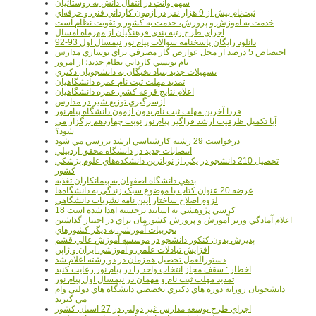
سهم وانت در انتقال دانش به روستائيان
ثبت‌نام بيش از 9 هزار نفر در آزمون کارداني فني و حرفه‌اي
خدمت به آموزش و پرورش، خدمت به کشور و تقويت نظام است
اجراي طرح رتبه بندي فرهنگيان از مهرماه امسال
دانلود رایگان پاسخنامه سوالات پیام نور نیمسال اول 93-92
اختصاص 5 درصد از محل عوارض گاز مصرفي براي نوسازي مدارس
نام نويسي کارداني نظام جديد؛ از امروز
تسهيلات جديد بنياد نخبگان به دانشجويان دکتري
تمديد مهلت ثبت نام عمره دانشگاهيان
اعلام نتايج قرعه کشي عمره دانشگاهيان
ازسرگيري توزيع شير در مدارس
فردا آخرین مهلت ثبت نام بدون آزمون دانشگاه پیام نور
آیا تکمیل ظرفیت ارشد فراگیر پیام نور نوبت چهاردهم برگزار می
شود؟
درخواست 29 رشته کارشناسي ارشد بررسي مي شود
انتصابات جديد در دانشگاه محقق اردبيلي
تحصيل 210 دانشجو در يکي از نوپاترين دانشکده‌هاي علوم پزشکي
کشور
بدهي دانشگاه اصفهان به پيمانکاران تغذيه
عرضه 20 عنوان کتاب با موضوع سبک زندگي به دانشگاه‌ها
لزوم اصلاح ساختار آيين نامه نشريات دانشگاهي
18 کرسي پژوهشي به اساتيد برجسته اهدا شده است
اعلام آمادگي وزير آموزش و پرورش کشورمان براي در اختيار گذاشتن
تجربيات آموزشي به ديگر کشورهاي
پذيرش بدون کنکور دانشجو در موسسه آموزش عالي قشم
افزايش تبادلات علمي و آموزشي ايران و ژاپن
دستورالعمل تحصیل همزمان در دو رشته اعلام شد
اخطار : سقف مجاز انتخاب واحد را در پیام نور رعایت کنید
تمدید مهلت ثبت نام و مهمان در نیمسال اول پیام نور
دانشجويان روزانه دوره هاي دكتري تخصصي دانشگاه هاي دولتي وام
مي گيرند
اجراي طرح توسعه مدارس غير دولتي در 27 استان کشور