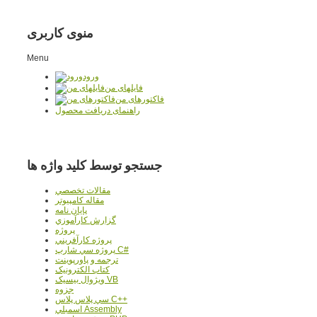
منوی کاربری
Menu
ورود
فایلهای من
فاکتورهای من
راهنمای دریافت محصول
جستجو توسط کلید واژه ها
مقالات تخصصي
مقاله کامپیوتر
پایان نامه
گزارش کارآموزي
پروژه
پروژه کارآفريني
پروژه سي شارپ C#
ترجمه و پاورپوينت
کتاب الکترونيک
ويژوال بيسيک VB
جزوه
سي پلاس پلاس C++
اسمبلي Assembly