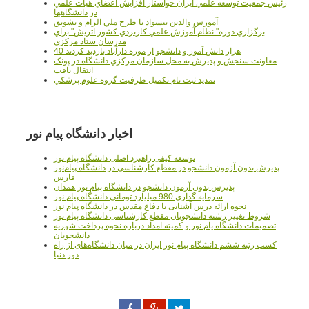
رئيس جمعيت توسعه علمي ايران خواستار افزايش اعضاي هيات علمي
در دانشگاهها
آموزش والدين بيسواد با طرح ملي الزام و تشويق
برگزاري دوره" نظام آموزش علمي كاربردي كشور اتريش" براي
مدرسان ستاد مرکزي
40 هزار دانش آموز و دانشجو از موزه دارآباد بازديد کردند
معاونت سنجش و پذيرش به محل سازمان مرکزي دانشگاه در پونک
انتقال يافت
تمديد ثبت نام تکميل ظرفيت گروه علوم پزشکي
اخبار دانشگاه پیام نور
توسعه کیفی راهبرد اصلی دانشگاه پیام نور
پذیرش بدون آزمون دانشجو در مقطع کارشناسی در دانشگاه پیام‌نور
فارس
پذیرش بدون آزمون دانشجو در دانشگاه پیام نور همدان
سرمایه گذاری 980 میلیارد تومانی دانشگاه پیام نور
نحوه ارائه درس آشنایی با دفاع مقدس در دانشگاه پیام نور
شروط تغییر رشته دانشجویان مقطع کارشناسی دانشگاه پیام نور
تصمیمات دانشگاه یام نور و کمیته امداد درباره نحوه پرداخت شهریه
دانشجویان
کسب رتبه ششم دانشگاه پیام نور ایران در میان دانشگاه‌های از راه
دور دنیا