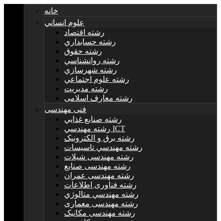
خانه
علوم انساني
رشته اقتصاد
رشته حسابداري
رشته حقوق
رشته روانشناسي
رشته شهرسازي
رشته علوم اجتماعي
رشته مديريت
رشته معارف اسلامی
فنی مهندسی
رشته صنايع غذايي
رشته مهندسي ICT
رشته برق و الکترونيک
رشته مهندسي تاسيسات
رشته مهندسی شیلات
رشته مهندسی صنایع
رشته مهندسی عمران
رشته فناوری اطلاعات
رشته مهندسي متالوژي
رشته مهندسی معماری
رشته مهندسی مکانیک