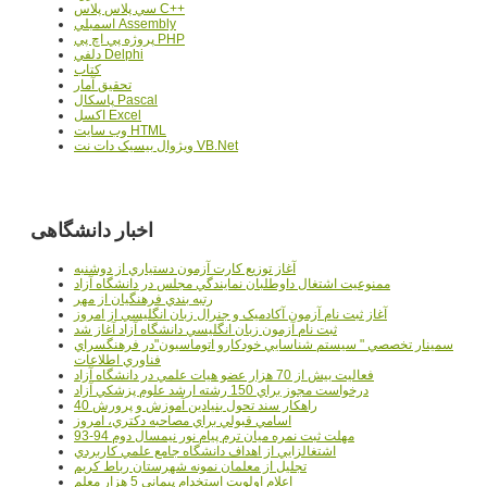
سي پلاس پلاس C++
اسمبلي Assembly
پروژه پي اچ پي PHP
دلفي Delphi
کتاب
تحقيق آمار
پاسکال Pascal
اکسل Excel
وب سايت HTML
ويژوال بيسيک دات نت VB.Net
اخبار دانشگاهی
آغاز توزيع کارت آزمون دستياري از دوشنبه
ممنوعيت اشتغال داوطلبان نمايندگي مجلس در دانشگاه آزاد
رتبه بندي فرهنگيان از مهر
آغاز ثبت نام آزمون آکادميک و جنرال زبان انگليسي از امروز
ثبت نام آزمون زبان انگليسي دانشگاه آزاد آغاز شد
سمينار تخصصي " سيستم شناسايي خودکارو اتوماسيون"در فرهنگسراي
فناوري اطلاعات
فعاليت بيش از 70 هزار عضو هيات علمي در دانشگاه آزاد
درخواست مجوز براي 150 رشته ارشد علوم پزشکي آزاد
40 راهکار سند تحول بنيادين آموزش و پرورش
اسامي قبولي براي مصاحبه دکتري، امروز
مهلت ثبت نمره میان ترم پیام نور نیمسال دوم 94-93
اشتغالزايي از اهداف دانشگاه جامع علمي کاربردي
تجليل از معلمان نمونه شهرستان رباط کريم
اعلام اولويت استخدام پيماني 5 هزار معلم