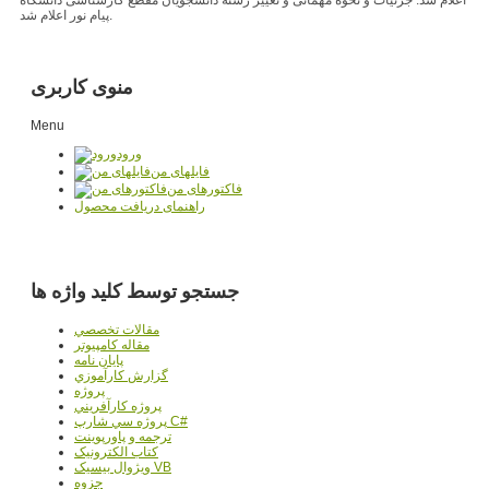
پیام نور اعلام شد.
منوی کاربری
Menu
ورود
فایلهای من
فاکتورهای من
راهنمای دریافت محصول
جستجو توسط کلید واژه ها
مقالات تخصصي
مقاله کامپیوتر
پایان نامه
گزارش کارآموزي
پروژه
پروژه کارآفريني
پروژه سي شارپ C#
ترجمه و پاورپوينت
کتاب الکترونيک
ويژوال بيسيک VB
جزوه