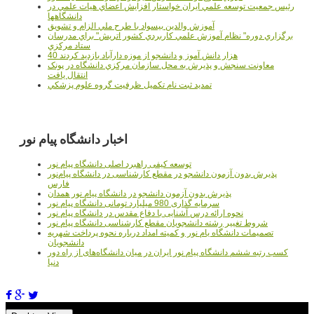
رئيس جمعيت توسعه علمي ايران خواستار افزايش اعضاي هيات علمي در
دانشگاهها
آموزش والدين بيسواد با طرح ملي الزام و تشويق
برگزاري دوره" نظام آموزش علمي كاربردي كشور اتريش" براي مدرسان
ستاد مرکزي
40 هزار دانش آموز و دانشجو از موزه دارآباد بازديد کردند
معاونت سنجش و پذيرش به محل سازمان مرکزي دانشگاه در پونک
انتقال يافت
تمديد ثبت نام تکميل ظرفيت گروه علوم پزشکي
اخبار دانشگاه پیام نور
توسعه کیفی راهبرد اصلی دانشگاه پیام نور
پذیرش بدون آزمون دانشجو در مقطع کارشناسی در دانشگاه پیام‌نور
فارس
پذیرش بدون آزمون دانشجو در دانشگاه پیام نور همدان
سرمایه گذاری 980 میلیارد تومانی دانشگاه پیام نور
نحوه ارائه درس آشنایی با دفاع مقدس در دانشگاه پیام نور
شروط تغییر رشته دانشجویان مقطع کارشناسی دانشگاه پیام نور
تصمیمات دانشگاه یام نور و کمیته امداد درباره نحوه پرداخت شهریه
دانشجویان
کسب رتبه ششم دانشگاه پیام نور ایران در میان دانشگاه‌های از راه دور
دنیا