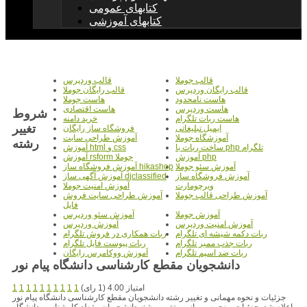
کتابهای عمومی
کتابهای آموزشی
قالب جوملا
قالب وردپرس
قالب رایگان وردپرس
قالب رایگان جوملا
هاست نامحدود
هاست جوملا
هاست وردپرس
هاست اقتصادی
شروط
هاست ربات تلگرام
خرید دامنه
تغییر
ایمیل تبلیغاتی
فروشگاه ساز رایگان
آموزشگاه جوملا
آموزش طراحی سایت
رشته
ساخت ربات با php تلگرام
آموزش html و css
آموزش php
آموزش rsform جوملا
آموزش سئو جوملا
آموزش فروشگاه ساز hikashop
آموزش فروشگاه ساز
آموزش آگهی ساز djclassified
ویرچومارت
آموزش امنیت جوملا
آموزش طراحی قالب جوملا
آموزش طراحی سایت فروش
فایل
آموزش جوملا
آموزش سئو وردپرس
آموزش امنیت وردپرس
آموزش وردپرس
ربات دکمه شیشه ای تلگرام
ربات همکاری در فروش تلگرام
ربات جذب ممبر تلگرام
ربات پیوست فایل تلگرام
ربات ضد اسپم تلگرام
آموزش ووکامرس رایگان
دانشجویان مقطع کارشناسی دانشگاه پیام نور
امتیاز 4.00 (1 رای)
1
1
1
1
1
1
1
1
1
1
جزئیات و نحوه مهمانی و تغییر رشته دانشجویان مقطع کارشناسی دانشگاه پیام نور
اعلام شد. جزئیات و نحوه مهمانی و تغییر رشته دانشجویان مقطع کارشناسی دانشگاه