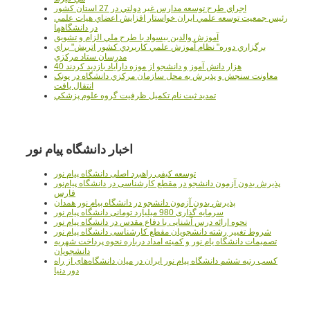
اجراي طرح توسعه مدارس غير دولتي در 27 استان کشور
رئيس جمعيت توسعه علمي ايران خواستار افزايش اعضاي هيات علمي
در دانشگاهها
آموزش والدين بيسواد با طرح ملي الزام و تشويق
برگزاري دوره" نظام آموزش علمي كاربردي كشور اتريش" براي
مدرسان ستاد مرکزي
40 هزار دانش آموز و دانشجو از موزه دارآباد بازديد کردند
معاونت سنجش و پذيرش به محل سازمان مرکزي دانشگاه در پونک
انتقال يافت
تمديد ثبت نام تکميل ظرفيت گروه علوم پزشکي
اخبار دانشگاه پیام نور
توسعه کیفی راهبرد اصلی دانشگاه پیام نور
پذیرش بدون آزمون دانشجو در مقطع کارشناسی در دانشگاه پیام‌نور
فارس
پذیرش بدون آزمون دانشجو در دانشگاه پیام نور همدان
سرمایه گذاری 980 میلیارد تومانی دانشگاه پیام نور
نحوه ارائه درس آشنایی با دفاع مقدس در دانشگاه پیام نور
شروط تغییر رشته دانشجویان مقطع کارشناسی دانشگاه پیام نور
تصمیمات دانشگاه یام نور و کمیته امداد درباره نحوه پرداخت شهریه
دانشجویان
کسب رتبه ششم دانشگاه پیام نور ایران در میان دانشگاه‌های از راه
دور دنیا