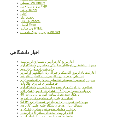
اسمبلي Assembly
پروژه پي اچ پي PHP
دلفي Delphi
کتاب
تحقيق آمار
پاسکال Pascal
اکسل Excel
وب سايت HTML
ويژوال بيسيک دات نت VB.Net
اخبار دانشگاهی
آغاز توزيع کارت آزمون دستياري از دوشنبه
ممنوعيت اشتغال داوطلبان نمايندگي مجلس در دانشگاه آزاد
رتبه بندي فرهنگيان از مهر
آغاز ثبت نام آزمون آکادميک و جنرال زبان انگليسي از امروز
ثبت نام آزمون زبان انگليسي دانشگاه آزاد آغاز شد
سمينار تخصصي " سيستم شناسايي خودکارو اتوماسيون"در
فرهنگسراي فناوري اطلاعات
فعاليت بيش از 70 هزار عضو هيات علمي در دانشگاه آزاد
درخواست مجوز براي 150 رشته ارشد علوم پزشکي آزاد
40 راهکار سند تحول بنيادين آموزش و پرورش
اسامي قبولي براي مصاحبه دکتري، امروز
مهلت ثبت نمره میان ترم پیام نور نیمسال دوم 94-93
اشتغالزايي از اهداف دانشگاه جامع علمي کاربردي
تجليل از معلمان نمونه شهرستان رباط کريم
اعلام اولويت استخدام پيماني 5 هزار معلم
حافظ حافظه تاريخي و ملي ايرانيان است