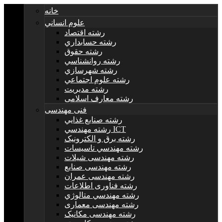
خانه
علوم انساني
رشته اقتصاد
رشته حسابداري
رشته حقوق
رشته روانشناسي
رشته شهرسازي
رشته علوم اجتماعي
رشته مديريت
رشته معارف اسلامی
فنی مهندسی
رشته صنايع غذايي
رشته مهندسي ICT
رشته برق و الکترونيک
رشته مهندسي تاسيسات
رشته مهندسی شیلات
رشته مهندسی صنایع
رشته مهندسی عمران
رشته فناوری اطلاعات
رشته مهندسي متالوژي
رشته مهندسی معماری
رشته مهندسی مکانیک