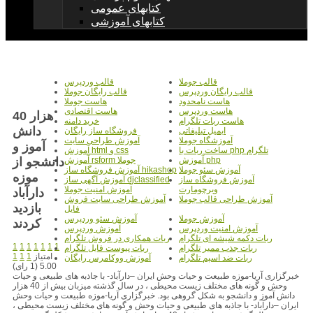
کتابهای عمومی
کتابهای آموزشی
قالب جوملا
قالب وردپرس
قالب رایگان وردپرس
قالب رایگان جوملا
هاست نامحدود
هاست جوملا
هاست وردپرس
هاست اقتصادی
40 هزار
هاست ربات تلگرام
خرید دامنه
دانش
ایمیل تبلیغاتی
فروشگاه ساز رایگان
آموزشگاه جوملا
آموزش طراحی سایت
آموز و
ساخت ربات با php تلگرام
آموزش html و css
دانشجو از
آموزش php
آموزش rsform جوملا
آموزش سئو جوملا
آموزش فروشگاه ساز hikashop
موزه
آموزش فروشگاه ساز
آموزش آگهی ساز djclassified
ویرچومارت
آموزش امنیت جوملا
دارآباد
آموزش طراحی قالب جوملا
آموزش طراحی سایت فروش
بازديد
فایل
آموزش جوملا
آموزش سئو وردپرس
کردند
آموزش امنیت وردپرس
آموزش وردپرس
ربات دکمه شیشه ای تلگرام
ربات همکاری در فروش تلگرام
1
1
1
1
1
1
1
ربات جذب ممبر تلگرام
ربات پیوست فایل تلگرام
امتیاز
1
1
1
ربات ضد اسپم تلگرام
آموزش ووکامرس رایگان
5.00 (1 رای)
خبرگزاری آریا-موزه طبیعت و حیات وحش ایران –دارآباد- با جاذبه های طبیعی و حیات
وحش و گونه های مختلف زیست محیطی ، در سال گذشته میزبان بیش از 40 هزار
دانش آموز و دانشجو به شکل گروهی بود. خبرگزاری آریا-موزه طبیعت و حیات وحش
ایران –دارآباد- با جاذبه های طبیعی و حیات وحش و گونه های مختلف زیست محیطی ،