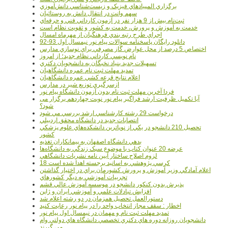
برگزاري المپيادهاي فيزيک و زيست‌شناسي دانش‌آموزي
سهم وانت در انتقال دانش به روستائيان
ثبت‌نام بيش از 9 هزار نفر در آزمون کارداني فني و حرفه‌اي
خدمت به آموزش و پرورش، خدمت به کشور و تقويت نظام است
اجراي طرح رتبه بندي فرهنگيان از مهرماه امسال
دانلود رایگان پاسخنامه سوالات پیام نور نیمسال اول 93-92
اختصاص 5 درصد از محل عوارض گاز مصرفي براي نوسازي مدارس
نام نويسي کارداني نظام جديد؛ از امروز
تسهيلات جديد بنياد نخبگان به دانشجويان دکتري
تمديد مهلت ثبت نام عمره دانشگاهيان
اعلام نتايج قرعه کشي عمره دانشگاهيان
ازسرگيري توزيع شير در مدارس
فردا آخرین مهلت ثبت نام بدون آزمون دانشگاه پیام نور
آیا تکمیل ظرفیت ارشد فراگیر پیام نور نوبت چهاردهم برگزار می
شود؟
درخواست 29 رشته کارشناسي ارشد بررسي مي شود
انتصابات جديد در دانشگاه محقق اردبيلي
تحصيل 210 دانشجو در يکي از نوپاترين دانشکده‌هاي علوم پزشکي
کشور
بدهي دانشگاه اصفهان به پيمانکاران تغذيه
عرضه 20 عنوان کتاب با موضوع سبک زندگي به دانشگاه‌ها
لزوم اصلاح ساختار آيين نامه نشريات دانشگاهي
18 کرسي پژوهشي به اساتيد برجسته اهدا شده است
اعلام آمادگي وزير آموزش و پرورش کشورمان براي در اختيار گذاشتن
تجربيات آموزشي به ديگر کشورهاي
پذيرش بدون کنکور دانشجو در موسسه آموزش عالي قشم
افزايش تبادلات علمي و آموزشي ايران و ژاپن
دستورالعمل تحصیل همزمان در دو رشته اعلام شد
اخطار : سقف مجاز انتخاب واحد را در پیام نور رعایت کنید
تمدید مهلت ثبت نام و مهمان در نیمسال اول پیام نور
دانشجويان روزانه دوره هاي دكتري تخصصي دانشگاه هاي دولتي وام
مي گيرند