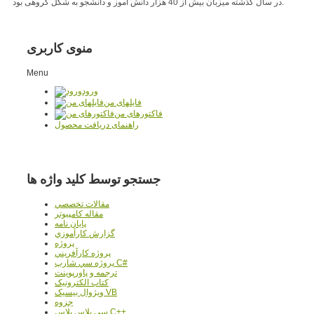
در سال گذشته میزبان بیش از 40 هزار دانش آموز و دانشجو به شکل گروهی بود.
منوی کاربری
Menu
ورود
فایلهای من
فاکتورهای من
راهنمای دریافت محصول
جستجو توسط کلید واژه ها
مقالات تخصصي
مقاله کامپیوتر
پایان نامه
گزارش کارآموزي
پروژه
پروژه کارآفريني
پروژه سي شارپ C#
ترجمه و پاورپوينت
کتاب الکترونيک
ويژوال بيسيک VB
جزوه
سي پلاس پلاس C++