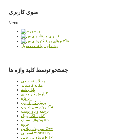
منوی کاربری
Menu
ورود
فایلهای من
فاکتورهای من
راهنمای دریافت محصول
جستجو توسط کلید واژه ها
مقالات تخصصي
مقاله کامپیوتر
پایان نامه
گزارش کارآموزي
پروژه
پروژه کارآفريني
پروژه سي شارپ C#
ترجمه و پاورپوينت
کتاب الکترونيک
ويژوال بيسيک VB
جزوه
سي پلاس پلاس C++
اسمبلي Assembly
پروژه پي اچ پي PHP