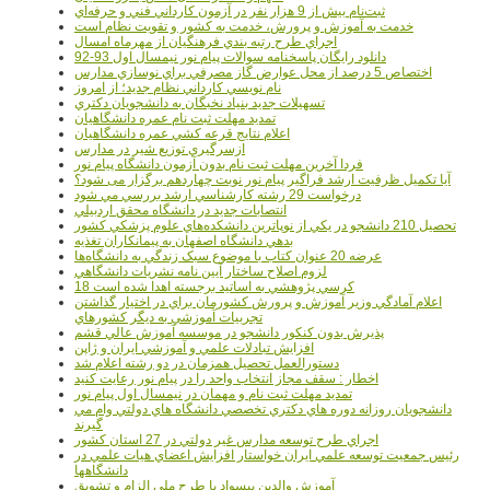
ثبت‌نام بيش از 9 هزار نفر در آزمون کارداني فني و حرفه‌اي
خدمت به آموزش و پرورش، خدمت به کشور و تقويت نظام است
اجراي طرح رتبه بندي فرهنگيان از مهرماه امسال
دانلود رایگان پاسخنامه سوالات پیام نور نیمسال اول 93-92
اختصاص 5 درصد از محل عوارض گاز مصرفي براي نوسازي مدارس
نام نويسي کارداني نظام جديد؛ از امروز
تسهيلات جديد بنياد نخبگان به دانشجويان دکتري
تمديد مهلت ثبت نام عمره دانشگاهيان
اعلام نتايج قرعه کشي عمره دانشگاهيان
ازسرگيري توزيع شير در مدارس
فردا آخرین مهلت ثبت نام بدون آزمون دانشگاه پیام نور
آیا تکمیل ظرفیت ارشد فراگیر پیام نور نوبت چهاردهم برگزار می شود؟
درخواست 29 رشته کارشناسي ارشد بررسي مي شود
انتصابات جديد در دانشگاه محقق اردبيلي
تحصيل 210 دانشجو در يکي از نوپاترين دانشکده‌هاي علوم پزشکي کشور
بدهي دانشگاه اصفهان به پيمانکاران تغذيه
عرضه 20 عنوان کتاب با موضوع سبک زندگي به دانشگاه‌ها
لزوم اصلاح ساختار آيين نامه نشريات دانشگاهي
18 کرسي پژوهشي به اساتيد برجسته اهدا شده است
اعلام آمادگي وزير آموزش و پرورش کشورمان براي در اختيار گذاشتن
تجربيات آموزشي به ديگر کشورهاي
پذيرش بدون کنکور دانشجو در موسسه آموزش عالي قشم
افزايش تبادلات علمي و آموزشي ايران و ژاپن
دستورالعمل تحصیل همزمان در دو رشته اعلام شد
اخطار : سقف مجاز انتخاب واحد را در پیام نور رعایت کنید
تمدید مهلت ثبت نام و مهمان در نیمسال اول پیام نور
دانشجويان روزانه دوره هاي دكتري تخصصي دانشگاه هاي دولتي وام مي
گيرند
اجراي طرح توسعه مدارس غير دولتي در 27 استان کشور
رئيس جمعيت توسعه علمي ايران خواستار افزايش اعضاي هيات علمي در
دانشگاهها
آموزش والدين بيسواد با طرح ملي الزام و تشويق