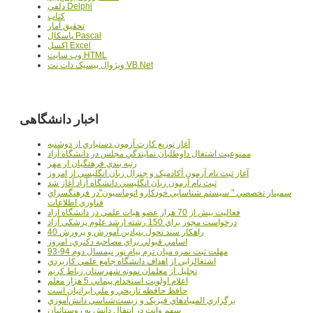
دلفي Delphi
کتاب
تحقيق آمار
پاسکال Pascal
اکسل Excel
وب سايت HTML
ويژوال بيسيک دات نت VB.Net
اخبار دانشگاهی
آغاز توزيع کارت آزمون دستياري از دوشنبه
ممنوعيت اشتغال داوطلبان نمايندگي مجلس در دانشگاه آزاد
رتبه بندي فرهنگيان از مهر
آغاز ثبت نام آزمون آکادميک و جنرال زبان انگليسي از امروز
ثبت نام آزمون زبان انگليسي دانشگاه آزاد آغاز شد
سمينار تخصصي " سيستم شناسايي خودکارو اتوماسيون"در فرهنگسراي
فناوري اطلاعات
فعاليت بيش از 70 هزار عضو هيات علمي در دانشگاه آزاد
درخواست مجوز براي 150 رشته ارشد علوم پزشکي آزاد
40 راهکار سند تحول بنيادين آموزش و پرورش
اسامي قبولي براي مصاحبه دکتري، امروز
مهلت ثبت نمره میان ترم پیام نور نیمسال دوم 94-93
اشتغالزايي از اهداف دانشگاه جامع علمي کاربردي
تجليل از معلمان نمونه شهرستان رباط کريم
اعلام اولويت استخدام پيماني 5 هزار معلم
حافظ حافظه تاريخي و ملي ايرانيان است
برگزاري المپيادهاي فيزيک و زيست‌شناسي دانش‌آموزي
سهم وانت در انتقال دانش به روستائيان