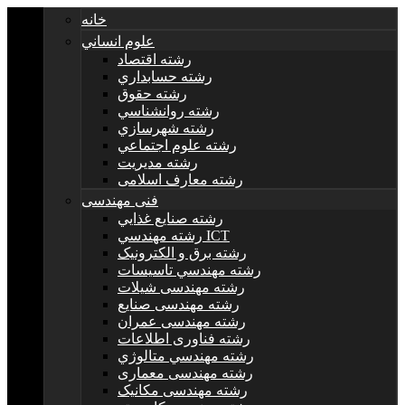
خانه
علوم انساني
رشته اقتصاد
رشته حسابداري
رشته حقوق
رشته روانشناسي
رشته شهرسازي
رشته علوم اجتماعي
رشته مديريت
رشته معارف اسلامی
فنی مهندسی
رشته صنايع غذايي
رشته مهندسي ICT
رشته برق و الکترونيک
رشته مهندسي تاسيسات
رشته مهندسی شیلات
رشته مهندسی صنایع
رشته مهندسی عمران
رشته فناوری اطلاعات
رشته مهندسي متالوژي
رشته مهندسی معماری
رشته مهندسی مکانیک