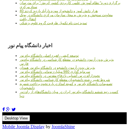
برگزاري دوره" نظام آموزش علمي كاربردي كشور اتريش" براي مدرسان
ستاد مرکزي
40 هزار دانش آموز و دانشجو از موزه دارآباد بازديد کردند
معاونت سنجش و پذيرش به محل سازمان مرکزي دانشگاه در پونک
انتقال يافت
تمديد ثبت نام تکميل ظرفيت گروه علوم پزشکي
اخبار دانشگاه پیام نور
توسعه کیفی راهبرد اصلی دانشگاه پیام نور
پذیرش بدون آزمون دانشجو در مقطع کارشناسی در دانشگاه پیام‌نور
فارس
پذیرش بدون آزمون دانشجو در دانشگاه پیام نور همدان
سرمایه گذاری 980 میلیارد تومانی دانشگاه پیام نور
نحوه ارائه درس آشنایی با دفاع مقدس در دانشگاه پیام نور
شروط تغییر رشته دانشجویان مقطع کارشناسی دانشگاه پیام نور
تصمیمات دانشگاه یام نور و کمیته امداد درباره نحوه پرداخت شهریه
دانشجویان
کسب رتبه ششم دانشگاه پیام نور ایران در میان دانشگاه‌های از راه دور
دنیا
Desktop View
Mobile Joomla Display
by
JoomlaShine