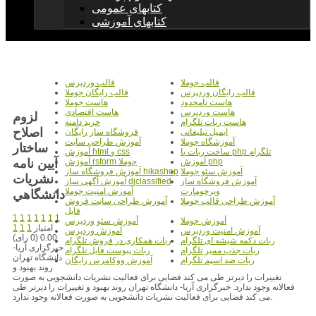
کتابهای عمومی
کتابهای آموزشی
قالب جوملا
قالب وردپرس
قالب رایگان وردپرس
قالب رایگان جوملا
هاست نامحدود
هاست جوملا
هاست وردپرس
هاست اقتصادی
لزوم
هاست ربات تلگرام
خرید دامنه
اصلاح
ایمیل تبلیغاتی
فروشگاه ساز رایگان
آموزشگاه جوملا
آموزش طراحی سایت
ساختار
ساخت ربات با php تلگرام
آموزش html و css
آيين نامه
آموزش php
آموزش rsform جوملا
آموزش سئو جوملا
آموزش فروشگاه ساز hikashop
نشريات
آموزش فروشگاه ساز
آموزش آگهی ساز djclassified
ویرچومارت
آموزش امنیت جوملا
دانشگاهي
آموزش طراحی قالب جوملا
آموزش طراحی سایت فروش
فایل
1
1
1
1
1
1
1
آموزش جوملا
آموزش سئو وردپرس
امتیاز
1
1
1
آموزش امنیت وردپرس
آموزش وردپرس
0.00 (0 رای)
ربات دکمه شیشه ای تلگرام
ربات همکاری در فروش تلگرام
خبرگزاری آریا-
ربات جذب ممبر تلگرام
ربات پیوست فایل تلگرام
دانشگاه تهران
ربات ضد اسپم تلگرام
آموزش ووکامرس رایگان
روند بهبود و
تغییرات را دیرتر طی می کند فضایی برای فعالیت نشریات دانشجویی به صورت
فعالانه وجود ندارد. خبرگزاری آریا- دانشگاه تهران روند بهبود و تغییرات را دیرتر طی
می کند فضایی برای فعالیت نشریات دانشجویی به صورت فعالانه وجود ندارد.