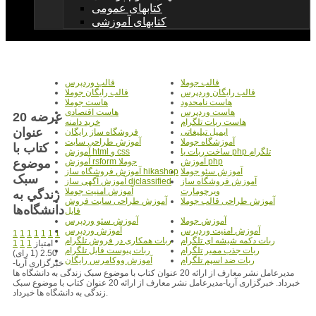
کتابهای عمومی
کتابهای آموزشی
قالب جوملا
قالب وردپرس
قالب رایگان وردپرس
قالب رایگان جوملا
هاست نامحدود
هاست جوملا
هاست وردپرس
هاست اقتصادی
عرضه 20
هاست ربات تلگرام
خرید دامنه
عنوان
ایمیل تبلیغاتی
فروشگاه ساز رایگان
آموزشگاه جوملا
آموزش طراحی سایت
کتاب با
ساخت ربات با php تلگرام
آموزش html و css
موضوع
آموزش php
آموزش rsform جوملا
آموزش سئو جوملا
آموزش فروشگاه ساز hikashop
سبک
آموزش فروشگاه ساز
آموزش آگهی ساز djclassified
ویرچومارت
آموزش امنیت جوملا
زندگي به
آموزش طراحی قالب جوملا
آموزش طراحی سایت فروش
دانشگاه‌ها
فایل
آموزش جوملا
آموزش سئو وردپرس
آموزش امنیت وردپرس
آموزش وردپرس
1
1
1
1
1
1
1
ربات دکمه شیشه ای تلگرام
ربات همکاری در فروش تلگرام
امتیاز
1
1
1
ربات جذب ممبر تلگرام
ربات پیوست فایل تلگرام
2.50 (1 رای)
ربات ضد اسپم تلگرام
آموزش ووکامرس رایگان
خبرگزاری آریا-
مدیرعامل نشر معارف از ارائه 20 عنوان کتاب با موضوع سبک زندگی به دانشگاه ها
خبرداد. خبرگزاری آریا-مدیرعامل نشر معارف از ارائه 20 عنوان کتاب با موضوع سبک
زندگی به دانشگاه ها خبرداد.