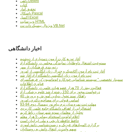
دلفي Delphi
کتاب
تحقيق آمار
پاسکال Pascal
اکسل Excel
وب سايت HTML
ويژوال بيسيک دات نت VB.Net
اخبار دانشگاهی
آغاز توزيع کارت آزمون دستياري از دوشنبه
ممنوعيت اشتغال داوطلبان نمايندگي مجلس در دانشگاه آزاد
رتبه بندي فرهنگيان از مهر
آغاز ثبت نام آزمون آکادميک و جنرال زبان انگليسي از امروز
ثبت نام آزمون زبان انگليسي دانشگاه آزاد آغاز شد
سمينار تخصصي " سيستم شناسايي خودکارو اتوماسيون"در فرهنگسراي
فناوري اطلاعات
فعاليت بيش از 70 هزار عضو هيات علمي در دانشگاه آزاد
درخواست مجوز براي 150 رشته ارشد علوم پزشکي آزاد
40 راهکار سند تحول بنيادين آموزش و پرورش
اسامي قبولي براي مصاحبه دکتري، امروز
مهلت ثبت نمره میان ترم پیام نور نیمسال دوم 94-93
اشتغالزايي از اهداف دانشگاه جامع علمي کاربردي
تجليل از معلمان نمونه شهرستان رباط کريم
اعلام اولويت استخدام پيماني 5 هزار معلم
حافظ حافظه تاريخي و ملي ايرانيان است
برگزاري المپيادهاي فيزيک و زيست‌شناسي دانش‌آموزي
سهم وانت در انتقال دانش به روستائيان