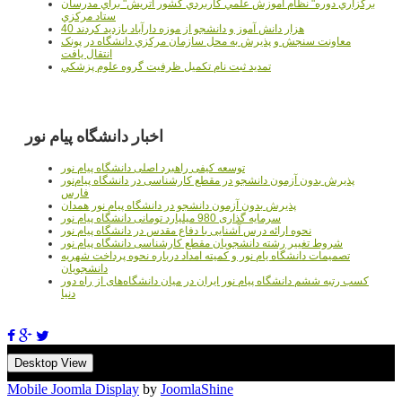
برگزاري دوره" نظام آموزش علمي كاربردي كشور اتريش" براي مدرسان
ستاد مرکزي
40 هزار دانش آموز و دانشجو از موزه دارآباد بازديد کردند
معاونت سنجش و پذيرش به محل سازمان مرکزي دانشگاه در پونک
انتقال يافت
تمديد ثبت نام تکميل ظرفيت گروه علوم پزشکي
اخبار دانشگاه پیام نور
توسعه کیفی راهبرد اصلی دانشگاه پیام نور
پذیرش بدون آزمون دانشجو در مقطع کارشناسی در دانشگاه پیام‌نور
فارس
پذیرش بدون آزمون دانشجو در دانشگاه پیام نور همدان
سرمایه گذاری 980 میلیارد تومانی دانشگاه پیام نور
نحوه ارائه درس آشنایی با دفاع مقدس در دانشگاه پیام نور
شروط تغییر رشته دانشجویان مقطع کارشناسی دانشگاه پیام نور
تصمیمات دانشگاه یام نور و کمیته امداد درباره نحوه پرداخت شهریه
دانشجویان
کسب رتبه ششم دانشگاه پیام نور ایران در میان دانشگاه‌های از راه دور
دنیا
Desktop View
Mobile Joomla Display
by
JoomlaShine