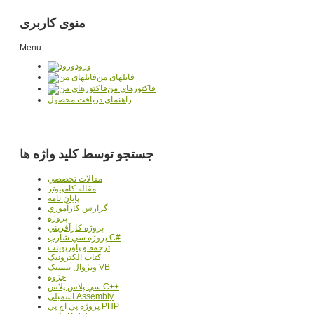
منوی کاربری
Menu
ورود
فایلهای من
فاکتورهای من
راهنمای دریافت محصول
جستجو توسط کلید واژه ها
مقالات تخصصي
مقاله کامپیوتر
پایان نامه
گزارش کارآموزي
پروژه
پروژه کارآفريني
پروژه سي شارپ C#
ترجمه و پاورپوينت
کتاب الکترونيک
ويژوال بيسيک VB
جزوه
سي پلاس پلاس C++
اسمبلي Assembly
پروژه پي اچ پي PHP