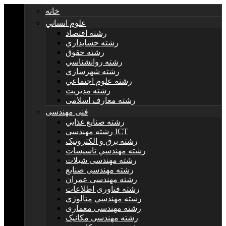
خانه
علوم انساني
رشته اقتصاد
رشته حسابداري
رشته حقوق
رشته روانشناسي
رشته شهرسازي
رشته علوم اجتماعي
رشته مديريت
رشته معارف اسلامی
فنی مهندسی
رشته صنايع غذايي
رشته مهندسي ICT
رشته برق و الکترونيک
رشته مهندسي تاسيسات
رشته مهندسی شیلات
رشته مهندسی صنایع
رشته مهندسی عمران
رشته فناوری اطلاعات
رشته مهندسي متالوژي
رشته مهندسی معماری
رشته مهندسی مکانیک