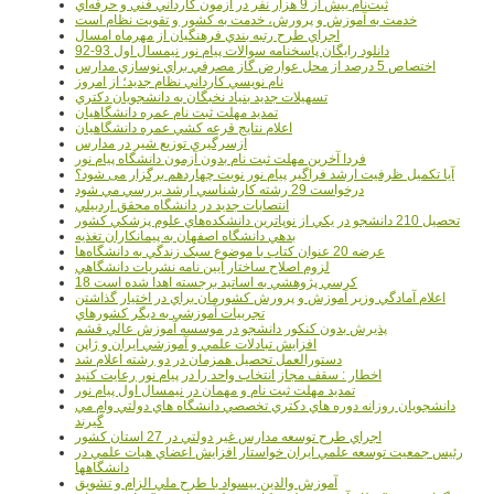
ثبت‌نام بيش از 9 هزار نفر در آزمون کارداني فني و حرفه‌اي
خدمت به آموزش و پرورش، خدمت به کشور و تقويت نظام است
اجراي طرح رتبه بندي فرهنگيان از مهرماه امسال
دانلود رایگان پاسخنامه سوالات پیام نور نیمسال اول 93-92
اختصاص 5 درصد از محل عوارض گاز مصرفي براي نوسازي مدارس
نام نويسي کارداني نظام جديد؛ از امروز
تسهيلات جديد بنياد نخبگان به دانشجويان دکتري
تمديد مهلت ثبت نام عمره دانشگاهيان
اعلام نتايج قرعه کشي عمره دانشگاهيان
ازسرگيري توزيع شير در مدارس
فردا آخرین مهلت ثبت نام بدون آزمون دانشگاه پیام نور
آیا تکمیل ظرفیت ارشد فراگیر پیام نور نوبت چهاردهم برگزار می شود؟
درخواست 29 رشته کارشناسي ارشد بررسي مي شود
انتصابات جديد در دانشگاه محقق اردبيلي
تحصيل 210 دانشجو در يکي از نوپاترين دانشکده‌هاي علوم پزشکي کشور
بدهي دانشگاه اصفهان به پيمانکاران تغذيه
عرضه 20 عنوان کتاب با موضوع سبک زندگي به دانشگاه‌ها
لزوم اصلاح ساختار آيين نامه نشريات دانشگاهي
18 کرسي پژوهشي به اساتيد برجسته اهدا شده است
اعلام آمادگي وزير آموزش و پرورش کشورمان براي در اختيار گذاشتن
تجربيات آموزشي به ديگر کشورهاي
پذيرش بدون کنکور دانشجو در موسسه آموزش عالي قشم
افزايش تبادلات علمي و آموزشي ايران و ژاپن
دستورالعمل تحصیل همزمان در دو رشته اعلام شد
اخطار : سقف مجاز انتخاب واحد را در پیام نور رعایت کنید
تمدید مهلت ثبت نام و مهمان در نیمسال اول پیام نور
دانشجويان روزانه دوره هاي دكتري تخصصي دانشگاه هاي دولتي وام مي
گيرند
اجراي طرح توسعه مدارس غير دولتي در 27 استان کشور
رئيس جمعيت توسعه علمي ايران خواستار افزايش اعضاي هيات علمي در
دانشگاهها
آموزش والدين بيسواد با طرح ملي الزام و تشويق