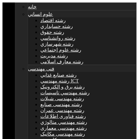
خانه
علوم انساني
رشته اقتصاد
رشته حسابداري
رشته حقوق
رشته روانشناسي
رشته شهرسازي
رشته علوم اجتماعي
رشته مديريت
رشته معارف اسلامی
فنی مهندسی
رشته صنايع غذايي
رشته مهندسي ICT
رشته برق و الکترونيک
رشته مهندسي تاسيسات
رشته مهندسی شیلات
رشته مهندسی صنایع
رشته مهندسی عمران
رشته فناوری اطلاعات
رشته مهندسي متالوژي
رشته مهندسی معماری
رشته مهندسی مکانیک