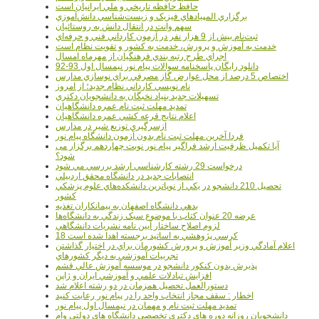
حافظ حافظه تاريخي و ملي ايرانيان است
برگزاري المپيادهاي فيزيک و زيست‌شناسي دانش‌آموزي
سهم وانت در انتقال دانش به روستائيان
ثبت‌نام بيش از 9 هزار نفر در آزمون کارداني فني و حرفه‌اي
خدمت به آموزش و پرورش، خدمت به کشور و تقويت نظام است
اجراي طرح رتبه بندي فرهنگيان از مهرماه امسال
دانلود رایگان پاسخنامه سوالات پیام نور نیمسال اول 93-92
اختصاص 5 درصد از محل عوارض گاز مصرفي براي نوسازي مدارس
نام نويسي کارداني نظام جديد؛ از امروز
تسهيلات جديد بنياد نخبگان به دانشجويان دکتري
تمديد مهلت ثبت نام عمره دانشگاهيان
اعلام نتايج قرعه کشي عمره دانشگاهيان
ازسرگيري توزيع شير در مدارس
فردا آخرین مهلت ثبت نام بدون آزمون دانشگاه پیام نور
آیا تکمیل ظرفیت ارشد فراگیر پیام نور نوبت چهاردهم برگزار می
شود؟
درخواست 29 رشته کارشناسي ارشد بررسي مي شود
انتصابات جديد در دانشگاه محقق اردبيلي
تحصيل 210 دانشجو در يکي از نوپاترين دانشکده‌هاي علوم پزشکي
کشور
بدهي دانشگاه اصفهان به پيمانکاران تغذيه
عرضه 20 عنوان کتاب با موضوع سبک زندگي به دانشگاه‌ها
لزوم اصلاح ساختار آيين نامه نشريات دانشگاهي
18 کرسي پژوهشي به اساتيد برجسته اهدا شده است
اعلام آمادگي وزير آموزش و پرورش کشورمان براي در اختيار گذاشتن
تجربيات آموزشي به ديگر کشورهاي
پذيرش بدون کنکور دانشجو در موسسه آموزش عالي قشم
افزايش تبادلات علمي و آموزشي ايران و ژاپن
دستورالعمل تحصیل همزمان در دو رشته اعلام شد
اخطار : سقف مجاز انتخاب واحد را در پیام نور رعایت کنید
تمدید مهلت ثبت نام و مهمان در نیمسال اول پیام نور
دانشجويان روزانه دوره هاي دكتري تخصصي دانشگاه هاي دولتي وام