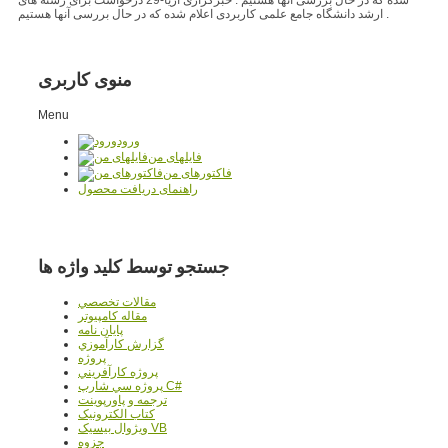
ارشد دانشگاه جامع علمی کاربردی اعلام شده که در حال بررسی آنها هستیم .
منوی کاربری
Menu
ورود
فایلهای من
فاکتورهای من
راهنمای دریافت محصول
جستجو توسط کلید واژه ها
مقالات تخصصي
مقاله کامپیوتر
پایان نامه
گزارش کارآموزي
پروژه
پروژه کارآفريني
پروژه سي شارپ C#
ترجمه و پاورپوينت
کتاب الکترونيک
ويژوال بيسيک VB
جزوه