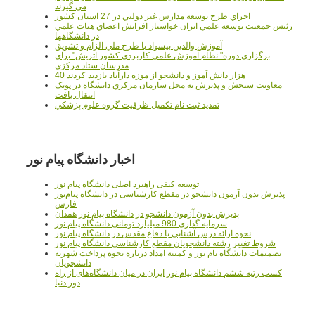
مي گيرند
اجراي طرح توسعه مدارس غير دولتي در 27 استان کشور
رئيس جمعيت توسعه علمي ايران خواستار افزايش اعضاي هيات علمي
در دانشگاهها
آموزش والدين بيسواد با طرح ملي الزام و تشويق
برگزاري دوره" نظام آموزش علمي كاربردي كشور اتريش" براي
مدرسان ستاد مرکزي
40 هزار دانش آموز و دانشجو از موزه دارآباد بازديد کردند
معاونت سنجش و پذيرش به محل سازمان مرکزي دانشگاه در پونک
انتقال يافت
تمديد ثبت نام تکميل ظرفيت گروه علوم پزشکي
اخبار دانشگاه پیام نور
توسعه کیفی راهبرد اصلی دانشگاه پیام نور
پذیرش بدون آزمون دانشجو در مقطع کارشناسی در دانشگاه پیام‌نور
فارس
پذیرش بدون آزمون دانشجو در دانشگاه پیام نور همدان
سرمایه گذاری 980 میلیارد تومانی دانشگاه پیام نور
نحوه ارائه درس آشنایی با دفاع مقدس در دانشگاه پیام نور
شروط تغییر رشته دانشجویان مقطع کارشناسی دانشگاه پیام نور
تصمیمات دانشگاه یام نور و کمیته امداد درباره نحوه پرداخت شهریه
دانشجویان
کسب رتبه ششم دانشگاه پیام نور ایران در میان دانشگاه‌های از راه
دور دنیا