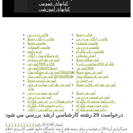
کتابهای عمومی
کتابهای آموزشی
قالب جوملا
قالب وردپرس
قالب رایگان وردپرس
قالب رایگان جوملا
هاست نامحدود
هاست جوملا
هاست وردپرس
هاست اقتصادی
هاست ربات تلگرام
خرید دامنه
ایمیل تبلیغاتی
فروشگاه ساز رایگان
آموزشگاه جوملا
آموزش طراحی سایت
ساخت ربات با php تلگرام
آموزش html و css
آموزش php
آموزش rsform جوملا
آموزش سئو جوملا
آموزش فروشگاه ساز hikashop
آموزش فروشگاه ساز
آموزش آگهی ساز djclassified
ویرچومارت
آموزش امنیت جوملا
آموزش طراحی قالب جوملا
آموزش طراحی سایت فروش
فایل
آموزش جوملا
آموزش سئو وردپرس
آموزش امنیت وردپرس
آموزش وردپرس
ربات دکمه شیشه ای تلگرام
ربات همکاری در فروش تلگرام
ربات جذب ممبر تلگرام
ربات پیوست فایل تلگرام
ربات ضد اسپم تلگرام
آموزش ووکامرس رایگان
درخواست 29 رشته کارشناسي ارشد بررسي مي شود
امتیاز 0.00 (0 رای)
1
1
1
1
1
1
1
1
1
1
خبرگزاری آریا-29 درخواست برای رشته های ارشد دانشگاه جامع علمی کاربردی اعلام
شده که در حال بررسی آنها هستیم . خبرگزاری آریا-29 درخواست برای رشته های