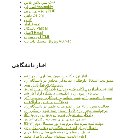
سي پلاس پلاس C++
اسمبلي Assembly
پروژه پي اچ پي PHP
دلفي Delphi
کتاب
تحقيق آمار
پاسکال Pascal
اکسل Excel
وب سايت HTML
ويژوال بيسيک دات نت VB.Net
اخبار دانشگاهی
آغاز توزيع کارت آزمون دستياري از دوشنبه
ممنوعيت اشتغال داوطلبان نمايندگي مجلس در دانشگاه آزاد
رتبه بندي فرهنگيان از مهر
آغاز ثبت نام آزمون آکادميک و جنرال زبان انگليسي از امروز
ثبت نام آزمون زبان انگليسي دانشگاه آزاد آغاز شد
سمينار تخصصي " سيستم شناسايي خودکارو اتوماسيون"در
فرهنگسراي فناوري اطلاعات
فعاليت بيش از 70 هزار عضو هيات علمي در دانشگاه آزاد
درخواست مجوز براي 150 رشته ارشد علوم پزشکي آزاد
40 راهکار سند تحول بنيادين آموزش و پرورش
اسامي قبولي براي مصاحبه دکتري، امروز
مهلت ثبت نمره میان ترم پیام نور نیمسال دوم 94-93
اشتغالزايي از اهداف دانشگاه جامع علمي کاربردي
تجليل از معلمان نمونه شهرستان رباط کريم
اعلام اولويت استخدام پيماني 5 هزار معلم