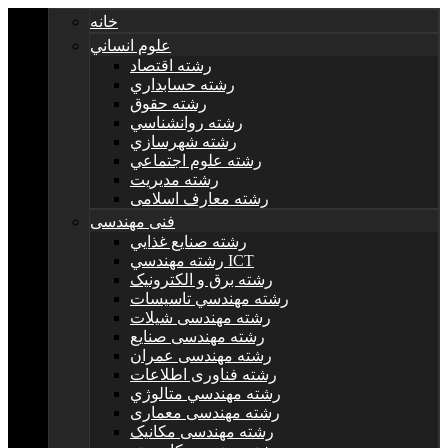
خانه
علوم انساني
رشته اقتصاد
رشته حسابداري
رشته حقوق
رشته روانشناسي
رشته شهرسازي
رشته علوم اجتماعي
رشته مديريت
رشته معارف اسلامی
فنی مهندسی
رشته صنايع غذايي
رشته مهندسي ICT
رشته برق و الکترونيک
رشته مهندسي تاسيسات
رشته مهندسی شیلات
رشته مهندسی صنایع
رشته مهندسی عمران
رشته فناوری اطلاعات
رشته مهندسي متالوژي
رشته مهندسی معماری
رشته مهندسی مکانیک