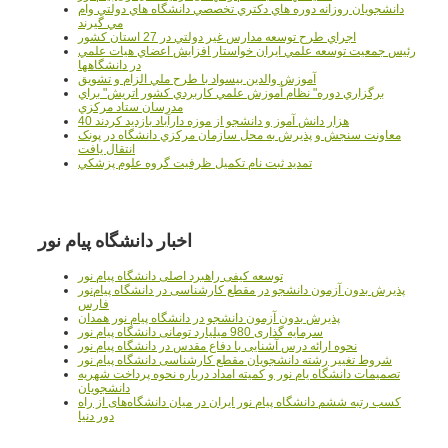
دانشجويان روزانه دوره هاي دكتري تخصصي دانشگاه هاي دولتي وام
مي گيرند
اجراي طرح توسعه مدارس غير دولتي در 27 استان کشور
رئيس جمعيت توسعه علمي ايران خواستار افزايش اعضاي هيات علمي
در دانشگاهها
آموزش والدين بيسواد با طرح ملي الزام و تشويق
برگزاري دوره" نظام آموزش علمي كاربردي كشور اتريش" براي
مدرسان ستاد مرکزي
40 هزار دانش آموز و دانشجو از موزه دارآباد بازديد کردند
معاونت سنجش و پذيرش به محل سازمان مرکزي دانشگاه در پونک
انتقال يافت
تمديد ثبت نام تکميل ظرفيت گروه علوم پزشکي
اخبار دانشگاه پیام نور
توسعه کیفی راهبرد اصلی دانشگاه پیام نور
پذیرش بدون آزمون دانشجو در مقطع کارشناسی در دانشگاه پیام‌نور
فارس
پذیرش بدون آزمون دانشجو در دانشگاه پیام نور همدان
سرمایه گذاری 980 میلیارد تومانی دانشگاه پیام نور
نحوه ارائه درس آشنایی با دفاع مقدس در دانشگاه پیام نور
شروط تغییر رشته دانشجویان مقطع کارشناسی دانشگاه پیام نور
تصمیمات دانشگاه یام نور و کمیته امداد درباره نحوه پرداخت شهریه
دانشجویان
کسب رتبه ششم دانشگاه پیام نور ایران در میان دانشگاه‌های از راه
دور دنیا