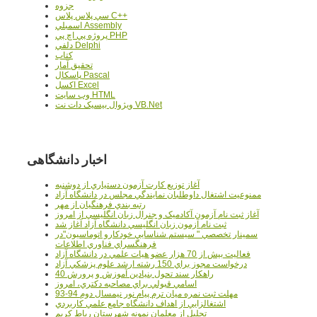
جزوه
سي پلاس پلاس C++
اسمبلي Assembly
پروژه پي اچ پي PHP
دلفي Delphi
کتاب
تحقيق آمار
پاسکال Pascal
اکسل Excel
وب سايت HTML
ويژوال بيسيک دات نت VB.Net
اخبار دانشگاهی
آغاز توزيع کارت آزمون دستياري از دوشنبه
ممنوعيت اشتغال داوطلبان نمايندگي مجلس در دانشگاه آزاد
رتبه بندي فرهنگيان از مهر
آغاز ثبت نام آزمون آکادميک و جنرال زبان انگليسي از امروز
ثبت نام آزمون زبان انگليسي دانشگاه آزاد آغاز شد
سمينار تخصصي " سيستم شناسايي خودکارو اتوماسيون"در
فرهنگسراي فناوري اطلاعات
فعاليت بيش از 70 هزار عضو هيات علمي در دانشگاه آزاد
درخواست مجوز براي 150 رشته ارشد علوم پزشکي آزاد
40 راهکار سند تحول بنيادين آموزش و پرورش
اسامي قبولي براي مصاحبه دکتري، امروز
مهلت ثبت نمره میان ترم پیام نور نیمسال دوم 94-93
اشتغالزايي از اهداف دانشگاه جامع علمي کاربردي
تجليل از معلمان نمونه شهرستان رباط کريم