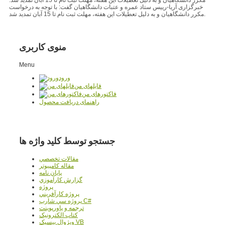
خبرگزاری آریا-رییس ستاد عمره و عتبات دانشگاهیان گفت: با توجه به درخواست
مکرر دانشگاهیان و به دلیل تعطیلات این هفته، مهلت ثبت نام تا 15 آبان تمدید شد.
منوی کاربری
Menu
ورود
فایلهای من
فاکتورهای من
راهنمای دریافت محصول
جستجو توسط کلید واژه ها
مقالات تخصصي
مقاله کامپیوتر
پایان نامه
گزارش کارآموزي
پروژه
پروژه کارآفريني
پروژه سي شارپ C#
ترجمه و پاورپوينت
کتاب الکترونيک
ويژوال بيسيک VB