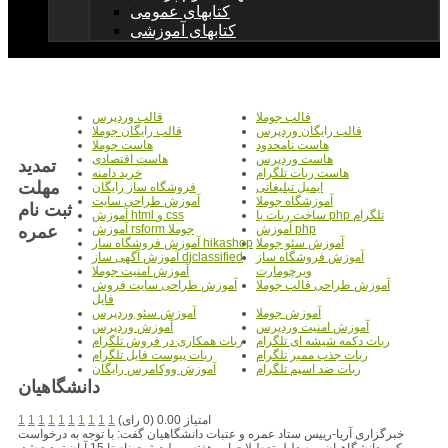
کتابهای عمومی
کتابهای آموزشی
قالب جوملا
قالب وردپرس
قالب رایگان وردپرس
قالب رایگان جوملا
هاست نامحدود
هاست جوملا
هاست وردپرس
هاست اقتصادی
تمديد
هاست ربات تلگرام
خرید دامنه
مهلت
ایمیل تبلیغاتی
فروشگاه ساز رایگان
آموزشگاه جوملا
آموزش طراحی سایت
ثبت نام
ساخت ربات با php تلگرام
آموزش html و css
عمره
آموزش php
آموزش rsform جوملا
آموزش سئو جوملا
آموزش فروشگاه ساز hikashop
آموزش فروشگاه ساز
آموزش آگهی ساز djclassified
ویرچومارت
آموزش امنیت جوملا
آموزش طراحی قالب جوملا
آموزش طراحی سایت فروش
فایل
آموزش جوملا
آموزش سئو وردپرس
آموزش امنیت وردپرس
آموزش وردپرس
ربات دکمه شیشه ای تلگرام
ربات همکاری در فروش تلگرام
ربات جذب ممبر تلگرام
ربات پیوست فایل تلگرام
ربات ضد اسپم تلگرام
آموزش ووکامرس رایگان
دانشگاهيان
امتیاز 0.00 (0 رای)
1
1
1
1
1
1
1
1
1
1
خبرگزاری آریا-رییس ستاد عمره و عتبات دانشگاهیان گفت: با توجه به درخواست
مکرر دانشگاهیان و به دلیل تعطیلات این هفته، مهلت ثبت نام تا 15 آبان تمدید شد.