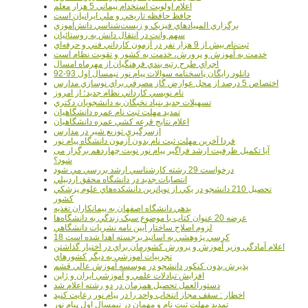
اعلام اولويت استخدام پيماني 5 هزار معلم
حافظ حافظه تاريخي و ملي ايرانيان است
برگزاري المپيادهاي فيزيک و زيست‌شناسي دانش‌آموزي
سهم وانت در انتقال دانش به روستائيان
ثبت‌نام بيش از 9 هزار نفر در آزمون کارداني فني و حرفه‌اي
خدمت به آموزش و پرورش، خدمت به کشور و تقويت نظام است
اجراي طرح رتبه بندي فرهنگيان از مهرماه امسال
دانلود رایگان پاسخنامه سوالات پیام نور نیمسال اول 93-92
اختصاص 5 درصد از محل عوارض گاز مصرفي براي نوسازي مدارس
نام نويسي کارداني نظام جديد؛ از امروز
تسهيلات جديد بنياد نخبگان به دانشجويان دکتري
تمديد مهلت ثبت نام عمره دانشگاهيان
اعلام نتايج قرعه کشي عمره دانشگاهيان
ازسرگيري توزيع شير در مدارس
فردا آخرین مهلت ثبت نام بدون آزمون دانشگاه پیام نور
آیا تکمیل ظرفیت ارشد فراگیر پیام نور نوبت چهاردهم برگزار می
شود؟
درخواست 29 رشته کارشناسي ارشد بررسي مي شود
انتصابات جديد در دانشگاه محقق اردبيلي
تحصيل 210 دانشجو در يکي از نوپاترين دانشکده‌هاي علوم پزشکي
کشور
بدهي دانشگاه اصفهان به پيمانکاران تغذيه
عرضه 20 عنوان کتاب با موضوع سبک زندگي به دانشگاه‌ها
لزوم اصلاح ساختار آيين نامه نشريات دانشگاهي
18 کرسي پژوهشي به اساتيد برجسته اهدا شده است
اعلام آمادگي وزير آموزش و پرورش کشورمان براي در اختيار گذاشتن
تجربيات آموزشي به ديگر کشورهاي
پذيرش بدون کنکور دانشجو در موسسه آموزش عالي قشم
افزايش تبادلات علمي و آموزشي ايران و ژاپن
دستورالعمل تحصیل همزمان در دو رشته اعلام شد
اخطار : سقف مجاز انتخاب واحد را در پیام نور رعایت کنید
تمدید مهلت ثبت نام و مهمان در نیمسال اول پیام نور