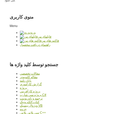
می شود.
منوی کاربری
Menu
ورود
فایلهای من
فاکتورهای من
راهنمای دریافت محصول
جستجو توسط کلید واژه ها
مقالات تخصصي
مقاله کامپیوتر
پایان نامه
گزارش کارآموزي
پروژه
پروژه کارآفريني
پروژه سي شارپ C#
ترجمه و پاورپوينت
کتاب الکترونيک
ويژوال بيسيک VB
جزوه
سي پلاس پلاس C++