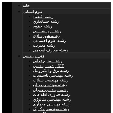
خانه
علوم انساني
رشته اقتصاد
رشته حسابداري
رشته حقوق
رشته روانشناسي
رشته شهرسازي
رشته علوم اجتماعي
رشته مديريت
رشته معارف اسلامی
فنی مهندسی
رشته صنايع غذايي
رشته مهندسي ICT
رشته برق و الکترونيک
رشته مهندسي تاسيسات
رشته مهندسی شیلات
رشته مهندسی صنایع
رشته مهندسی عمران
رشته فناوری اطلاعات
رشته مهندسي متالوژي
رشته مهندسی معماری
رشته مهندسی مکانیک