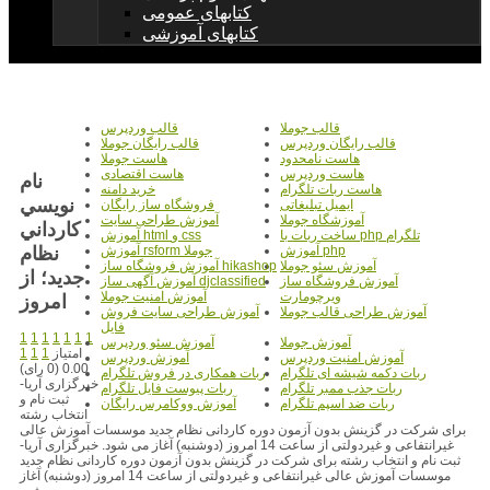
کتابهای عمومی
کتابهای آموزشی
قالب جوملا
قالب وردپرس
قالب رایگان وردپرس
قالب رایگان جوملا
هاست نامحدود
هاست جوملا
هاست وردپرس
هاست اقتصادی
نام
هاست ربات تلگرام
خرید دامنه
نويسي
ایمیل تبلیغاتی
فروشگاه ساز رایگان
آموزشگاه جوملا
آموزش طراحی سایت
کارداني
ساخت ربات با php تلگرام
آموزش html و css
نظام
آموزش php
آموزش rsform جوملا
آموزش سئو جوملا
آموزش فروشگاه ساز hikashop
جديد؛ از
آموزش فروشگاه ساز
آموزش آگهی ساز djclassified
ویرچومارت
آموزش امنیت جوملا
امروز
آموزش طراحی قالب جوملا
آموزش طراحی سایت فروش
فایل
1
1
1
1
1
1
1
آموزش جوملا
آموزش سئو وردپرس
امتیاز
1
1
1
آموزش امنیت وردپرس
آموزش وردپرس
0.00 (0 رای)
ربات دکمه شیشه ای تلگرام
ربات همکاری در فروش تلگرام
خبرگزاری آریا-
ربات جذب ممبر تلگرام
ربات پیوست فایل تلگرام
ثبت نام و
ربات ضد اسپم تلگرام
آموزش ووکامرس رایگان
انتخاب رشته
برای شرکت در گزینش بدون آزمون دوره کاردانی نظام جدید موسسات آموزش عالی
غیرانتفاعی و غیردولتی از ساعت 14 امروز (دوشنبه) آغاز می شود. خبرگزاری آریا-
ثبت نام و انتخاب رشته برای شرکت در گزینش بدون آزمون دوره کاردانی نظام جدید
موسسات آموزش عالی غیرانتفاعی و غیردولتی از ساعت 14 امروز (دوشنبه) آغاز