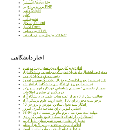
اسمبلي Assembly
پروژه پي اچ پي PHP
دلفي Delphi
کتاب
تحقيق آمار
پاسکال Pascal
اکسل Excel
وب سايت HTML
ويژوال بيسيک دات نت VB.Net
اخبار دانشگاهی
آغاز توزيع کارت آزمون دستياري از دوشنبه
ممنوعيت اشتغال داوطلبان نمايندگي مجلس در دانشگاه آزاد
رتبه بندي فرهنگيان از مهر
آغاز ثبت نام آزمون آکادميک و جنرال زبان انگليسي از امروز
ثبت نام آزمون زبان انگليسي دانشگاه آزاد آغاز شد
سمينار تخصصي " سيستم شناسايي خودکارو اتوماسيون"در
فرهنگسراي فناوري اطلاعات
فعاليت بيش از 70 هزار عضو هيات علمي در دانشگاه آزاد
درخواست مجوز براي 150 رشته ارشد علوم پزشکي آزاد
40 راهکار سند تحول بنيادين آموزش و پرورش
اسامي قبولي براي مصاحبه دکتري، امروز
مهلت ثبت نمره میان ترم پیام نور نیمسال دوم 94-93
اشتغالزايي از اهداف دانشگاه جامع علمي کاربردي
تجليل از معلمان نمونه شهرستان رباط کريم
اعلام اولويت استخدام پيماني 5 هزار معلم
حافظ حافظه تاريخي و ملي ايرانيان است