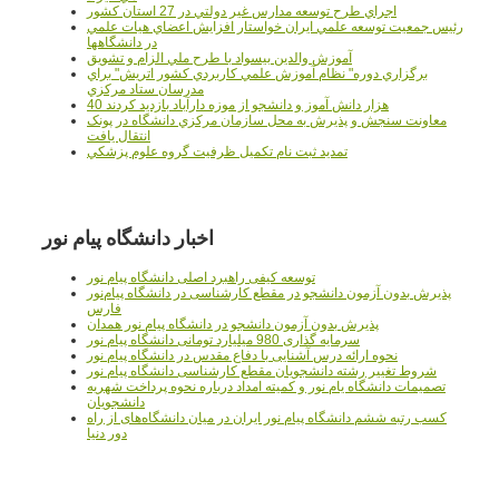
اجراي طرح توسعه مدارس غير دولتي در 27 استان کشور
رئيس جمعيت توسعه علمي ايران خواستار افزايش اعضاي هيات علمي
در دانشگاهها
آموزش والدين بيسواد با طرح ملي الزام و تشويق
برگزاري دوره" نظام آموزش علمي كاربردي كشور اتريش" براي
مدرسان ستاد مرکزي
40 هزار دانش آموز و دانشجو از موزه دارآباد بازديد کردند
معاونت سنجش و پذيرش به محل سازمان مرکزي دانشگاه در پونک
انتقال يافت
تمديد ثبت نام تکميل ظرفيت گروه علوم پزشکي
اخبار دانشگاه پیام نور
توسعه کیفی راهبرد اصلی دانشگاه پیام نور
پذیرش بدون آزمون دانشجو در مقطع کارشناسی در دانشگاه پیام‌نور
فارس
پذیرش بدون آزمون دانشجو در دانشگاه پیام نور همدان
سرمایه گذاری 980 میلیارد تومانی دانشگاه پیام نور
نحوه ارائه درس آشنایی با دفاع مقدس در دانشگاه پیام نور
شروط تغییر رشته دانشجویان مقطع کارشناسی دانشگاه پیام نور
تصمیمات دانشگاه یام نور و کمیته امداد درباره نحوه پرداخت شهریه
دانشجویان
کسب رتبه ششم دانشگاه پیام نور ایران در میان دانشگاه‌های از راه
دور دنیا