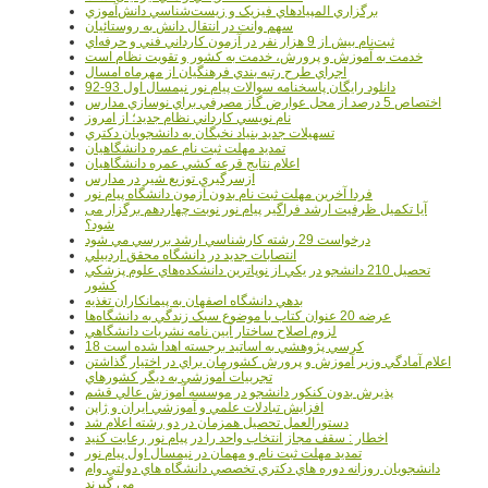
برگزاري المپيادهاي فيزيک و زيست‌شناسي دانش‌آموزي
سهم وانت در انتقال دانش به روستائيان
ثبت‌نام بيش از 9 هزار نفر در آزمون کارداني فني و حرفه‌اي
خدمت به آموزش و پرورش، خدمت به کشور و تقويت نظام است
اجراي طرح رتبه بندي فرهنگيان از مهرماه امسال
دانلود رایگان پاسخنامه سوالات پیام نور نیمسال اول 93-92
اختصاص 5 درصد از محل عوارض گاز مصرفي براي نوسازي مدارس
نام نويسي کارداني نظام جديد؛ از امروز
تسهيلات جديد بنياد نخبگان به دانشجويان دکتري
تمديد مهلت ثبت نام عمره دانشگاهيان
اعلام نتايج قرعه کشي عمره دانشگاهيان
ازسرگيري توزيع شير در مدارس
فردا آخرین مهلت ثبت نام بدون آزمون دانشگاه پیام نور
آیا تکمیل ظرفیت ارشد فراگیر پیام نور نوبت چهاردهم برگزار می
شود؟
درخواست 29 رشته کارشناسي ارشد بررسي مي شود
انتصابات جديد در دانشگاه محقق اردبيلي
تحصيل 210 دانشجو در يکي از نوپاترين دانشکده‌هاي علوم پزشکي
کشور
بدهي دانشگاه اصفهان به پيمانکاران تغذيه
عرضه 20 عنوان کتاب با موضوع سبک زندگي به دانشگاه‌ها
لزوم اصلاح ساختار آيين نامه نشريات دانشگاهي
18 کرسي پژوهشي به اساتيد برجسته اهدا شده است
اعلام آمادگي وزير آموزش و پرورش کشورمان براي در اختيار گذاشتن
تجربيات آموزشي به ديگر کشورهاي
پذيرش بدون کنکور دانشجو در موسسه آموزش عالي قشم
افزايش تبادلات علمي و آموزشي ايران و ژاپن
دستورالعمل تحصیل همزمان در دو رشته اعلام شد
اخطار : سقف مجاز انتخاب واحد را در پیام نور رعایت کنید
تمدید مهلت ثبت نام و مهمان در نیمسال اول پیام نور
دانشجويان روزانه دوره هاي دكتري تخصصي دانشگاه هاي دولتي وام
مي گيرند