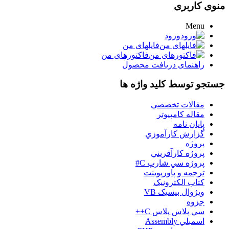
منوی کاربری
Menu
ورود
فایلهای من
فاکتورهای من
راهنمای دریافت محصول
جستجو توسط کلید واژه ها
مقالات تخصصي
مقاله کامپیوتر
پایان نامه
گزارش کارآموزي
پروژه
پروژه کارآفريني
پروژه سي شارپ C#
ترجمه و پاورپوينت
کتاب الکترونيک
ويژوال بيسيک VB
جزوه
سي پلاس پلاس C++
اسمبلي Assembly