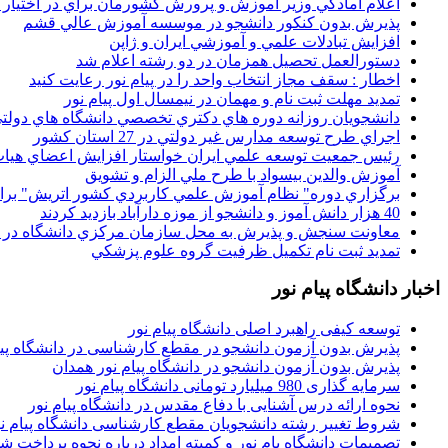
اعلام آمادگي وزير آموزش و پرورش کشورمان براي در اختيار
پذيرش بدون کنکور دانشجو در موسسه آموزش عالي قشم
افزايش تبادلات علمي و آموزشي ايران و ژاپن
دستورالعمل تحصیل همزمان در دو رشته اعلام شد
اخطار : سقف مجاز انتخاب واحد را در پیام نور رعایت کنید
تمدید مهلت ثبت نام و مهمان در نیمسال اول پیام نور
دانشجويان روزانه دوره هاي دكتري تخصصي دانشگاه هاي دولتي
اجراي طرح توسعه مدارس غير دولتي در 27 استان کشور
رئيس جمعيت توسعه علمي ايران خواستار افزايش اعضاي هيات
آموزش والدين بيسواد با طرح ملي الزام و تشويق
برگزاري دوره" نظام آموزش علمي كاربردي كشور اتريش" بر
40 هزار دانش آموز و دانشجو از موزه دارآباد بازديد کردند
معاونت سنجش و پذيرش به محل سازمان مرکزي دانشگاه در پو
تمديد ثبت نام تکميل ظرفيت گروه علوم پزشکي
اخبار دانشگاه پیام نور
توسعه کیفی راهبرد اصلی دانشگاه پیام نور
پذیرش بدون آزمون دانشجو در مقطع کارشناسی در دانشگاه پیا
پذیرش بدون آزمون دانشجو در دانشگاه پیام نور همدان
سرمایه گذاری 980 میلیارد تومانی دانشگاه پیام نور
نحوه ارائه درس آشنایی با دفاع مقدس در دانشگاه پیام نور
شروط تغییر رشته دانشجویان مقطع کارشناسی دانشگاه پیام ن
تصمیمات دانشگاه یام نور و کمیته امداد درباره نحوه پرداخت ش