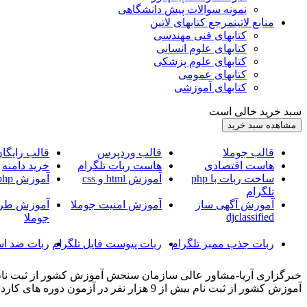
نمونه سوالات پیش دانشگاهی
منابع لاتین
مرجع کتابهای لاتین
کتابهای فنی مهندسی
کتابهای علوم انسانی
کتابهای علوم پزشکی
کتابهای عمومی
کتابهای آموزشی
سبد خرید خالی است
قالب جوملا
قالب وردپرس
قالب رایگا
هاست اقتصادی
هاست ربات تلگرام
خرید دامنه
ساخت ربات با php
آموزش html و css
آموزش php
تلگرام
آموزش آگهی ساز
آموزش امنیت جوملا
آموزش طرا
djclassified
جوملا
ربات جذب ممبر تلگرام
ربات پیوست فایل تلگرام
ربات ضد اس
آموزش کشور از ثبت نام بیش از 9 هزار نفر در آزمون دوره های کاردانی نظام جدید دانشگاه فنی و حرفه ای خبر داد.