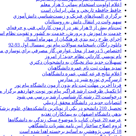
اعلام اولويت استخدام پيماني 5 هزار معلم
حافظ حافظه تاريخي و ملي ايرانيان است
برگزاري المپيادهاي فيزيک و زيست‌شناسي دانش‌آموزي
سهم وانت در انتقال دانش به روستائيان
ثبت‌نام بيش از 9 هزار نفر در آزمون کارداني فني و حرفه‌اي
خدمت به آموزش و پرورش، خدمت به کشور و تقويت نظام ا
اجراي طرح رتبه بندي فرهنگيان از مهرماه امسال
دانلود رایگان پاسخنامه سوالات پیام نور نیمسال اول 93-92
اختصاص 5 درصد از محل عوارض گاز مصرفي براي نوسازي مدارس
نام نويسي کارداني نظام جديد؛ از امروز
تسهيلات جديد بنياد نخبگان به دانشجويان دکتري
تمديد مهلت ثبت نام عمره دانشگاهيان
اعلام نتايج قرعه کشي عمره دانشگاهيان
ازسرگيري توزيع شير در مدارس
فردا آخرین مهلت ثبت نام بدون آزمون دانشگاه پیام نور
آیا تکمیل ظرفیت ارشد فراگیر پیام نور نوبت چهاردهم برگزار 
درخواست 29 رشته کارشناسي ارشد بررسي مي شود
انتصابات جديد در دانشگاه محقق اردبيلي
تحصيل 210 دانشجو در يکي از نوپاترين دانشکده‌هاي علوم پزشکي کشور
بدهي دانشگاه اصفهان به پيمانکاران تغذيه
عرضه 20 عنوان کتاب با موضوع سبک زندگي به دانشگاه‌ها
لزوم اصلاح ساختار آيين نامه نشريات دانشگاهي
18 کرسي پژوهشي به اساتيد برجسته اهدا شده است