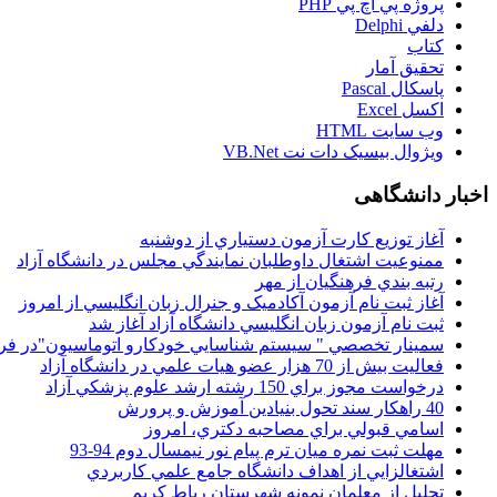
پروژه پي اچ پي PHP
دلفي Delphi
کتاب
تحقيق آمار
پاسکال Pascal
اکسل Excel
وب سايت HTML
ويژوال بيسيک دات نت VB.Net
اخبار دانشگاهی
آغاز توزيع کارت آزمون دستياري از دوشنبه
ممنوعيت اشتغال داوطلبان نمايندگي مجلس در دانشگاه آزاد
رتبه بندي فرهنگيان از مهر
آغاز ثبت نام آزمون آکادميک و جنرال زبان انگليسي از امروز
ثبت نام آزمون زبان انگليسي دانشگاه آزاد آغاز شد
سمينار تخصصي " سيستم شناسايي خودکارو اتوماسيون"در فر
فعاليت بيش از 70 هزار عضو هيات علمي در دانشگاه آزاد
درخواست مجوز براي 150 رشته ارشد علوم پزشکي آزاد
40 راهکار سند تحول بنيادين آموزش و پرورش
اسامي قبولي براي مصاحبه دکتري، امروز
مهلت ثبت نمره میان ترم پیام نور نیمسال دوم 94-93
اشتغالزايي از اهداف دانشگاه جامع علمي کاربردي
تجليل از معلمان نمونه شهرستان رباط کريم