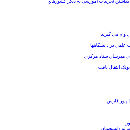
 گذاشتن تجربيات آموزشي به ديگر کشورهاي
 وام مي گيرند
 علمي در دانشگاهها
اي مدرسان ستاد مرکزي
نک انتقال يافت
م‌نور فارس
ور
هریه دانشجویان