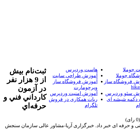
 جوملا
هاست وردپرس
ثبت‌نام بيش
شگاه جوملا
آموزش طراحی سایت
از 9 هزار نفر
ش فروشگاه ساز
آموزش فروشگاه ساز
hika
در آزمون
ویرچومارت
ش سئو وردپرس
آموزش امنیت وردپرس
کارداني فني و
 دکمه شیشه ای
ربات همکاری در فروش
حرفه‌اي
م
تلگرام
 دوره های کاردانی نظام جدید دانشگاه فنی و حرفه ای خبر داد. خبرگزاری آریا-مشاور عالی سازمان سنجش