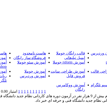
ن وردپرس
قالب رایگان جوملا
هاست نامحدود
هاست
ایمیل تبلیغاتی
فروشگاه ساز رایگان
آموز
آموزش rsform جوملا
آموزش سئو جوملا
آموز
shop
حی قالب
آموزش طراحی سایت
آموزش جوملا
آموز
فروش فایل
آموزش وردپرس
ربات
تلگرا
پم تلگرام
آموزش ووکامرس
رایگان
1
1
1
1
1
1
1
1
1
1
امتیاز 0.00 (0 رای)
خبرگزاری آریا-مشاور عالی سازمان سنجش آموزش کشور از ثبت نام بیش از 9 هزار نفر در آزمون