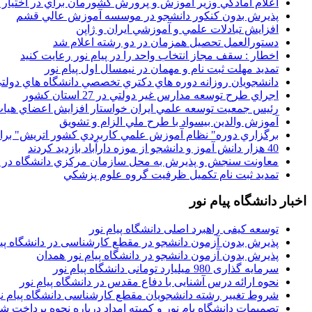
اعلام آمادگي وزير آموزش و پرورش کشورمان براي در اختيار
پذيرش بدون کنکور دانشجو در موسسه آموزش عالي قشم
افزايش تبادلات علمي و آموزشي ايران و ژاپن
دستورالعمل تحصیل همزمان در دو رشته اعلام شد
اخطار : سقف مجاز انتخاب واحد را در پیام نور رعایت کنید
تمدید مهلت ثبت نام و مهمان در نیمسال اول پیام نور
دانشجويان روزانه دوره هاي دكتري تخصصي دانشگاه هاي دولتي
اجراي طرح توسعه مدارس غير دولتي در 27 استان کشور
رئيس جمعيت توسعه علمي ايران خواستار افزايش اعضاي هيات
آموزش والدين بيسواد با طرح ملي الزام و تشويق
برگزاري دوره" نظام آموزش علمي كاربردي كشور اتريش" بر
40 هزار دانش آموز و دانشجو از موزه دارآباد بازديد کردند
معاونت سنجش و پذيرش به محل سازمان مرکزي دانشگاه در پو
تمديد ثبت نام تکميل ظرفيت گروه علوم پزشکي
اخبار دانشگاه پیام نور
توسعه کیفی راهبرد اصلی دانشگاه پیام نور
پذیرش بدون آزمون دانشجو در مقطع کارشناسی در دانشگاه پیا
پذیرش بدون آزمون دانشجو در دانشگاه پیام نور همدان
سرمایه گذاری 980 میلیارد تومانی دانشگاه پیام نور
نحوه ارائه درس آشنایی با دفاع مقدس در دانشگاه پیام نور
شروط تغییر رشته دانشجویان مقطع کارشناسی دانشگاه پیام ن
تصمیمات دانشگاه یام نور و کمیته امداد درباره نحوه پرداخت ش