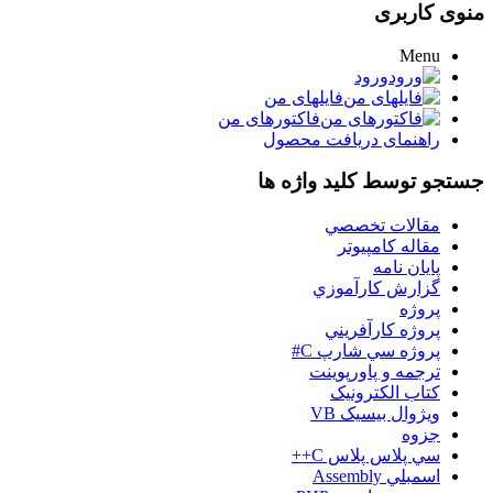
منوی کاربری
Menu
ورود
فایلهای من
فاکتورهای من
راهنمای دریافت محصول
جستجو توسط کلید واژه ها
مقالات تخصصي
مقاله کامپیوتر
پایان نامه
گزارش کارآموزي
پروژه
پروژه کارآفريني
پروژه سي شارپ C#
ترجمه و پاورپوينت
کتاب الکترونيک
ويژوال بيسيک VB
جزوه
سي پلاس پلاس C++
اسمبلي Assembly