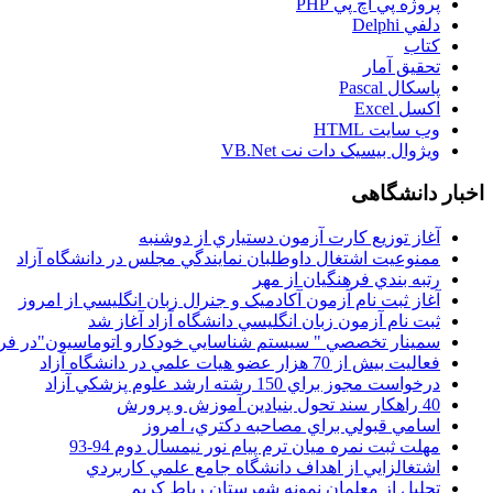
پروژه پي اچ پي PHP
دلفي Delphi
کتاب
تحقيق آمار
پاسکال Pascal
اکسل Excel
وب سايت HTML
ويژوال بيسيک دات نت VB.Net
اخبار دانشگاهی
آغاز توزيع کارت آزمون دستياري از دوشنبه
ممنوعيت اشتغال داوطلبان نمايندگي مجلس در دانشگاه آزاد
رتبه بندي فرهنگيان از مهر
آغاز ثبت نام آزمون آکادميک و جنرال زبان انگليسي از امروز
ثبت نام آزمون زبان انگليسي دانشگاه آزاد آغاز شد
سمينار تخصصي " سيستم شناسايي خودکارو اتوماسيون"در فر
فعاليت بيش از 70 هزار عضو هيات علمي در دانشگاه آزاد
درخواست مجوز براي 150 رشته ارشد علوم پزشکي آزاد
40 راهکار سند تحول بنيادين آموزش و پرورش
اسامي قبولي براي مصاحبه دکتري، امروز
مهلت ثبت نمره میان ترم پیام نور نیمسال دوم 94-93
اشتغالزايي از اهداف دانشگاه جامع علمي کاربردي
تجليل از معلمان نمونه شهرستان رباط کريم