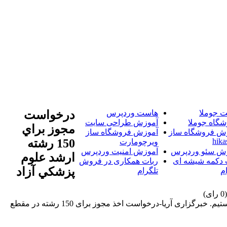
 جوملا
هاست وردپرس
درخواست
شگاه جوملا
آموزش طراحی سایت
مجوز براي
ش فروشگاه ساز
آموزش فروشگاه ساز
hika
150 رشته
ویرچومارت
ش سئو وردپرس
آموزش امنیت وردپرس
ارشد علوم
 دکمه شیشه ای
ربات همکاری در فروش
پزشکي آزاد
م
تلگرام
خبرگزاری آریا-درخواست اخذ مجوز برای 150 رشته در مقطع ارشد به وزارت بهداشت ارسال شده و در انتظار دریافت مجوز این رشته ها هستیم. خبرگزاری آریا-درخواست اخذ مجوز برای 150 رشته در مقطع