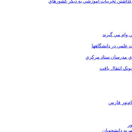
 گذاشتن تجربيات آموزشي به ديگر کشورهاي
 وام مي گيرند
 علمي در دانشگاهها
اي مدرسان ستاد مرکزي
نک انتقال يافت
م‌نور فارس
ور
هریه دانشجویان