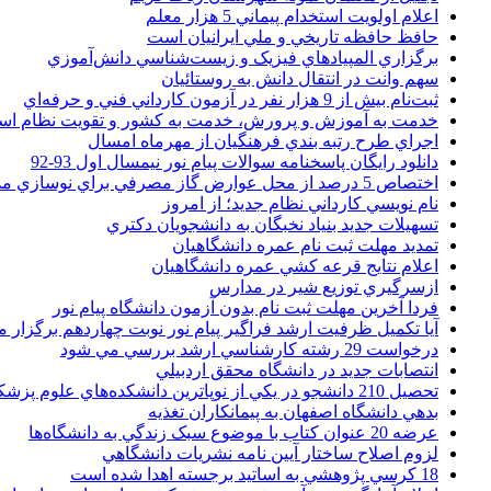
اعلام اولويت استخدام پيماني 5 هزار معلم
حافظ حافظه تاريخي و ملي ايرانيان است
برگزاري المپيادهاي فيزيک و زيست‌شناسي دانش‌آموزي
سهم وانت در انتقال دانش به روستائيان
ثبت‌نام بيش از 9 هزار نفر در آزمون کارداني فني و حرفه‌اي
خدمت به آموزش و پرورش، خدمت به کشور و تقويت نظام ا
اجراي طرح رتبه بندي فرهنگيان از مهرماه امسال
دانلود رایگان پاسخنامه سوالات پیام نور نیمسال اول 93-92
اختصاص 5 درصد از محل عوارض گاز مصرفي براي نوسازي مدارس
نام نويسي کارداني نظام جديد؛ از امروز
تسهيلات جديد بنياد نخبگان به دانشجويان دکتري
تمديد مهلت ثبت نام عمره دانشگاهيان
اعلام نتايج قرعه کشي عمره دانشگاهيان
ازسرگيري توزيع شير در مدارس
فردا آخرین مهلت ثبت نام بدون آزمون دانشگاه پیام نور
آیا تکمیل ظرفیت ارشد فراگیر پیام نور نوبت چهاردهم برگزار 
درخواست 29 رشته کارشناسي ارشد بررسي مي شود
انتصابات جديد در دانشگاه محقق اردبيلي
تحصيل 210 دانشجو در يکي از نوپاترين دانشکده‌هاي علوم پزشکي کشور
بدهي دانشگاه اصفهان به پيمانکاران تغذيه
عرضه 20 عنوان کتاب با موضوع سبک زندگي به دانشگاه‌ها
لزوم اصلاح ساختار آيين نامه نشريات دانشگاهي
18 کرسي پژوهشي به اساتيد برجسته اهدا شده است