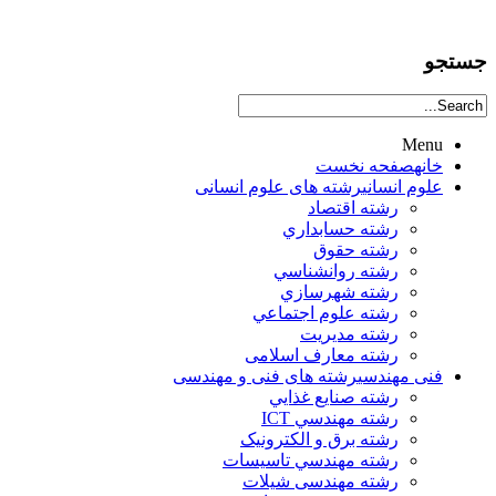
جستجو
Menu
خانه
صفحه نخست
علوم انساني
رشته های علوم انسانی
رشته اقتصاد
رشته حسابداري
رشته حقوق
رشته روانشناسي
رشته شهرسازي
رشته علوم اجتماعي
رشته مديريت
رشته معارف اسلامی
فنی مهندسی
رشته های فنی و مهندسی
رشته صنايع غذايي
رشته مهندسي ICT
رشته برق و الکترونيک
رشته مهندسي تاسيسات
رشته مهندسی شیلات