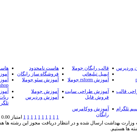
ن وردپرس
قالب رایگان جوملا
هاست نامحدود
هاست
ایمیل تبلیغاتی
فروشگاه ساز رایگان
آموز
آموزش rsform جوملا
آموزش سئو جوملا
آموز
shop
حی قالب
آموزش طراحی سایت
آموزش جوملا
آموز
فروش فایل
آموزش وردپرس
ربات
تلگرا
پم تلگرام
آموزش ووکامرس
رایگان
1
1
1
1
1
1
1
1
1
1
امتیاز 0.00 (0 رای)
ته ها هستیم.