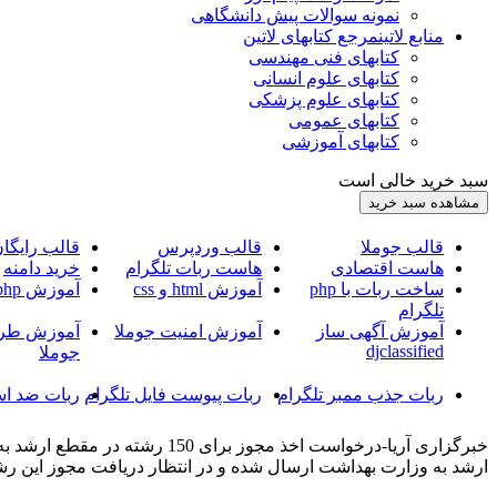
نمونه سوالات پیش دانشگاهی
منابع لاتین
مرجع کتابهای لاتین
کتابهای فنی مهندسی
کتابهای علوم انسانی
کتابهای علوم پزشکی
کتابهای عمومی
کتابهای آموزشی
سبد خرید خالی است
قالب جوملا
قالب وردپرس
قالب رایگا
هاست اقتصادی
هاست ربات تلگرام
خرید دامنه
ساخت ربات با php
آموزش html و css
آموزش php
تلگرام
آموزش آگهی ساز
آموزش امنیت جوملا
آموزش طرا
djclassified
جوملا
ربات جذب ممبر تلگرام
ربات پیوست فایل تلگرام
ربات ضد اس
ارشد به وزارت بهداشت ارسال شده و در انتظار دریافت مجوز این رش