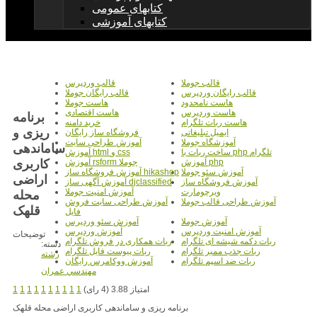
کتابهای عمومی
کتابهای آموزشی
قالب جوملا
قالب وردپرس
قالب رایگان وردپرس
قالب رایگان جوملا
هاست نامحدود
هاست جوملا
هاست وردپرس
هاست اقتصادی
برنامه
هاست ربات تلگرام
خرید دامنه
ریزی و
ایمیل تبلیغاتی
فروشگاه ساز رایگان
آموزشگاه جوملا
آموزش طراحی سایت
ساماندهی
ساخت ربات با php تلگرام
آموزش html و css
کاربری
آموزش php
آموزش rsform جوملا
آموزش سئو جوملا
آموزش فروشگاه ساز hikashop
اراضی
آموزش فروشگاه ساز
آموزش آگهی ساز djclassified
ویرچومارت
آموزش امنیت جوملا
محله
آموزش طراحی قالب جوملا
آموزش طراحی سایت فروش
قلهک
فایل
آموزش جوملا
آموزش سئو وردپرس
آموزش امنیت وردپرس
آموزش وردپرس
توضیحات
ربات دکمه شیشه ای تلگرام
ربات همکاری در فروش تلگرام
دسته:
ربات جذب ممبر تلگرام
ربات پیوست فایل تلگرام
رشته
ربات ضد اسپم تلگرام
آموزش ووکامرس رایگان
مهندسي عمران
امتیاز 3.88 (4 رای)
1
1
1
1
1
1
1
1
1
1
برنامه ریزی و ساماندهی کاربری اراضی محله قلهک