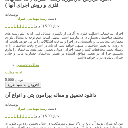
فلزی و روش اجرای آنها )
توضیحات
دسته:
رشته مهندسي عمران
امتیاز 5.00 (1 رای)
1
1
1
1
1
1
1
1
1
1
اجرای ساختمانی اسکلت فلزی به آگاهی از یکسری مسائل فنی که به علم رشته های
مختلف ساختمان بستگی دارد، نیازمند است. بدیهی است عدم توجه به مسائل تئوری
معماری، محاسباتی و تأسیساتی در اجرا و ساخت اشکالات را در پی خواهد داشت که
به زودی به تعمیر ساختمان منتهی خواهد شد، که باید در اسرع وقت ساختمان را به
وسیله تعمیر محافظت کنیم و ضمن اجرای اصولی تعمیر، عمر مفید ساختمان را تداوم
بخشیم. چرا که در بعضی مواقع، اشتباه در تعمیر ساختمان خسارت مالی و جانی
جبران ناپذیری در بر خواهد داشت.
مقالات تخصصي
ادامه مطلب...
5,000 تومان
دانلود تحقیق و مقاله پیرامون بتن و انواع آن
توضیحات
دسته:
رشته مهندسي عمران
امتیاز 5.00 (1 رای)
1
1
1
1
1
1
1
1
1
1
بتن که میزان تولید آن بالغ بر 8/3 بیلیون مترمکعب در سال تخمین زده می شود، به
علت دارا بودن خواص و ویژگی های ممتاز و نیز در دسترس بودن مصالح آن، پس از