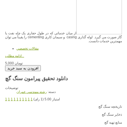
از میان خدماتی که در طول حفاری یک چاه نفت یا
گاز صورت می گیرد. لوله گذاری casing و سیمان کاری cementing را یقیناً می توان
مهمترین خدمات دانست.
مقالات تخصصي
ادامه مطلب...
5,000 تومان
دانلود تحقیق پیرامون سنگ گچ
توضیحات
دسته:
رشته مهندسي عمران
امتیاز 5.00 (1 رای)
1
1
1
1
1
1
1
1
1
1
تاریخچه سنگ گچ
ذخاير سنگ گچ
منابع تهیه گچ