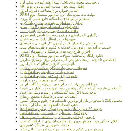
درخواست مجوز براي 150 رشته ارشد علوم پزشکي آزاد
40 راهکار سند تحول بنيادين آموزش و پرورش
اسامي قبولي براي مصاحبه دکتري، امروز
مهلت ثبت نمره میان ترم پیام نور نیمسال دوم 94-93
اشتغالزايي از اهداف دانشگاه جامع علمي کاربردي
تجليل از معلمان نمونه شهرستان رباط کريم
اعلام اولويت استخدام پيماني 5 هزار معلم
حافظ حافظه تاريخي و ملي ايرانيان است
برگزاري المپيادهاي فيزيک و زيست‌شناسي دانش‌آموزي
سهم وانت در انتقال دانش به روستائيان
ثبت‌نام بيش از 9 هزار نفر در آزمون کارداني فني و حرفه‌اي
خدمت به آموزش و پرورش، خدمت به کشور و تقويت نظام است
اجراي طرح رتبه بندي فرهنگيان از مهرماه امسال
دانلود رایگان پاسخنامه سوالات پیام نور نیمسال اول 93-92
اختصاص 5 درصد از محل عوارض گاز مصرفي براي نوسازي مدارس
نام نويسي کارداني نظام جديد؛ از امروز
تسهيلات جديد بنياد نخبگان به دانشجويان دکتري
تمديد مهلت ثبت نام عمره دانشگاهيان
اعلام نتايج قرعه کشي عمره دانشگاهيان
ازسرگيري توزيع شير در مدارس
فردا آخرین مهلت ثبت نام بدون آزمون دانشگاه پیام نور
آیا تکمیل ظرفیت ارشد فراگیر پیام نور نوبت چهاردهم برگزار می شود؟
درخواست 29 رشته کارشناسي ارشد بررسي مي شود
انتصابات جديد در دانشگاه محقق اردبيلي
تحصيل 210 دانشجو در يکي از نوپاترين دانشکده‌هاي علوم پزشکي کشور
بدهي دانشگاه اصفهان به پيمانکاران تغذيه
عرضه 20 عنوان کتاب با موضوع سبک زندگي به دانشگاه‌ها
لزوم اصلاح ساختار آيين نامه نشريات دانشگاهي
18 کرسي پژوهشي به اساتيد برجسته اهدا شده است
اعلام آمادگي وزير آموزش و پرورش کشورمان براي در اختيار گذاشتن
تجربيات آموزشي به ديگر کشورهاي
پذيرش بدون کنکور دانشجو در موسسه آموزش عالي قشم