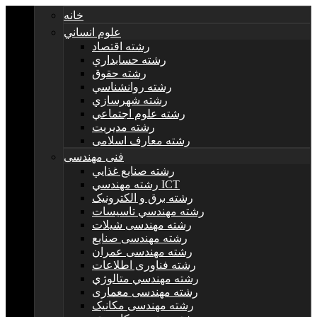
خانه
علوم انساني
رشته اقتصاد
رشته حسابداري
رشته حقوق
رشته روانشناسي
رشته شهرسازي
رشته علوم اجتماعي
رشته مديريت
رشته معارف اسلامی
فنی مهندسی
رشته صنايع غذايي
رشته مهندسي ICT
رشته برق و الکترونيک
رشته مهندسي تاسيسات
رشته مهندسی شیلات
رشته مهندسی صنایع
رشته مهندسی عمران
رشته فناوری اطلاعات
رشته مهندسي متالوژي
رشته مهندسی معماری
رشته مهندسی مکانیک