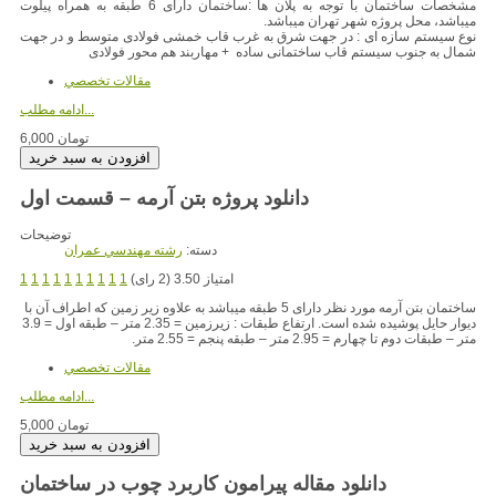
مشخصات ساختمان با توجه به پلان ها :ساختمان دارای 6 طبقه به همراه پیلوت
میباشد، محل پروژه شهر تهران میباشد.
نوع سیستم سازه ای : در جهت شرق به غرب قاب خمشی فولادی متوسط و در جهت
شمال به جنوب سیستم قاب ساختمانی ساده + مهاربند هم محور فولادی
مقالات تخصصي
ادامه مطلب...
6,000 تومان
دانلود پروژه بتن آرمه – قسمت اول
توضیحات
دسته:
رشته مهندسي عمران
امتیاز 3.50 (2 رای)
1
1
1
1
1
1
1
1
1
1
ساختمان بتن آرمه مورد نظر دارای 5 طبقه میباشد به علاوه زیر زمین که اطراف آن با
دیوار حایل پوشیده شده است. ارتفاع طبقات : زیرزمین = 2.35 متر – طبقه اول = 3.9
متر – طبقات دوم تا چهارم = 2.95 متر – طبقه پنجم = 2.55 متر.
مقالات تخصصي
ادامه مطلب...
5,000 تومان
دانلود مقاله پیرامون کاربرد چوب در ساختمان