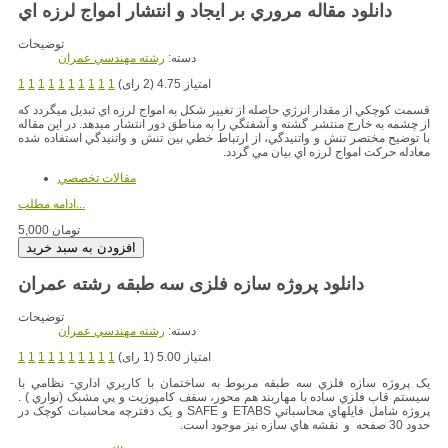
دانلود مقاله مروري بر ايجاد و انتشار امواج لرزه اي
توضیحات
دسته:
رشته مهندسي عمران
امتیاز 4.75 (2 رای)
1
1
1
1
1
1
1
1
1
1
قسمت كوچكي از مقدار انرژي حاصله از تغيير شكل به امواج لرزه اي تبديل ميگردد كه
از چشمه به خارج منتشر گشته و آشفتگي را به مناطق دور انتشار ميدهد. در اين مقاله
با توضيح مختصر تنش و واتنيدگي، از ارتباط خطي بين تنش و واتنيدگي استفاده شده
معادله حركت امواج لرزه اي بيان مي گردد.
مقالات تخصصي
ادامه مطلب...
5,000 تومان
دانلود پروژه سازه فلزی سه طبقه رشته عمران
توضیحات
دسته:
رشته مهندسي عمران
امتیاز 5.00 (1 رای)
1
1
1
1
1
1
1
1
1
1
يک پروژه سازه فلزي سه طبقه مربوط به ساختمان با کاربري اداري- نظامي با
سيستم قاب فلزي ساده با مهاربند هم محور، سقف کامپوزيت و پي مشبک (نواري ) .
پروژه شامل فايلهاي محاسباتي ETABS و SAFE و يک دفترچه محاسبات کوچک در
حدود 30 صفحه و نقشه هاي سازه نيز موجود است.