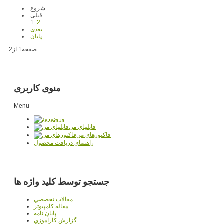
شروع
قبلی
1
2
بعدی
پایان
صفحه1 از2
منوی کاربری
Menu
ورود
فایلهای من
فاکتورهای من
راهنمای دریافت محصول
جستجو توسط کلید واژه ها
مقالات تخصصي
مقاله کامپیوتر
پایان نامه
گزارش کارآموزي