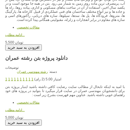
آب، پرمصرف ترین ماده روی زمین به شمار می رود. بتن در همه جا موجود است و در
یکصد سال اخیر، استفاده از آن در ساخت بناهای مسکونی و اداری، پیاده روها، راه ها
و جاده ها و نیز انواع مختلف ساختمان های فنی عملکردی از قبیل کارخانه ها، پارکینگ
ها، متروها، فرودگاه ها، پل ها، سدها، سیلوها، سازه های دریایی، رآکتورهای اتمی و
سازه های مقاوم در برابر انفجارات و زلزله، مقبولیتی همگانی پیدا کرده است.
مقالات تخصصي
ادامه مطلب...
5,500 تومان
دانلود پروژه بتن رشته عمران
توضیحات
دسته:
رشته مهندسي عمران
امتیاز 5.00 (2 رای)
1
1
1
1
1
1
1
1
1
1
با امید به اینکه تابحال از مطالب سایت رضایت کافی داشته باشید اینبار پروژه بتن
برای دانشجویان مهندسی عمران در سایت قرار میگیرد تا بتوانید در پروژه های خود
راهتمای خوبی داشته باشید. عناوین مهم فهرست بشرح زیر است :
مقالات تخصصي
ادامه مطلب...
5,000 تومان