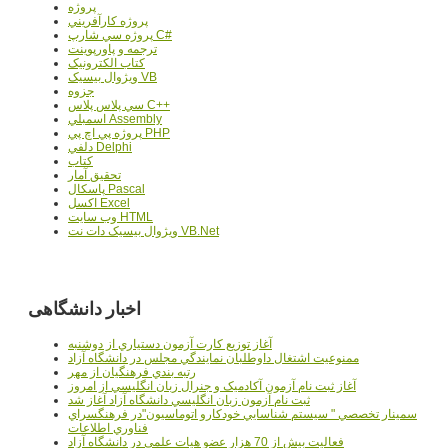
پروژه
پروژه کارآفريني
پروژه سي شارپ C#
ترجمه و پاورپوينت
کتاب الکترونيک
ويژوال بيسيک VB
جزوه
سي پلاس پلاس C++
اسمبلي Assembly
پروژه پي اچ پي PHP
دلفي Delphi
کتاب
تحقيق آمار
پاسکال Pascal
اکسل Excel
وب سايت HTML
ويژوال بيسيک دات نت VB.Net
اخبار دانشگاهی
آغاز توزيع کارت آزمون دستياري از دوشنبه
ممنوعيت اشتغال داوطلبان نمايندگي مجلس در دانشگاه آزاد
رتبه بندي فرهنگيان از مهر
آغاز ثبت نام آزمون آکادميک و جنرال زبان انگليسي از امروز
ثبت نام آزمون زبان انگليسي دانشگاه آزاد آغاز شد
سمينار تخصصي " سيستم شناسايي خودکارو اتوماسيون"در فرهنگسراي
فناوري اطلاعات
فعاليت بيش از 70 هزار عضو هيات علمي در دانشگاه آزاد