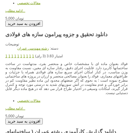
مقالات تخصصي
ادامه مطلب...
5,000 تومان
دانلود تحقیق و جزوه پیرامون سازه های فولادی
توضیحات
دسته:
رشته مهندسي عمران
امتیاز 3.83 (3 رای)
1
1
1
1
1
1
1
1
1
1
فولاد بعنوان ماده ای با مشخصات خاص و منحصر بفرد، مدتهاست در ساخت
ساختمانها کاربرد دارد. قابلیت اجرای دقیق، رفتار سازه ای معین، نسبت مقاومت به
وزن مناسب، در کنار امکان اجرای سریع سازه های فولادی همراه با جزئیات و
ظرافتهای معماری، فولاد را بعنوان مصالحی منحصر و ارزان در پروژه های ساختمانی
مطرح نموده است ؛ به نحوی که اگر ضعفهای محدود این ماده نظیر مقاومت کم در
برابر خوردگی و عدم مقاومت در آتش سوزیهای شدید به درستی مورد توجه و کنترل
قرار گیرند، امکانات وسیعی در اختیار طراح قرار می دهد که در هیچ ماده دیگر قابل
دستیابی نیست.
مقالات تخصصي
ادامه مطلب...
5,000 تومان
دانلود گزارش کارآموزی رشته عمران ( ساختمانهای