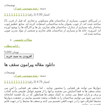
توضیحات
دسته:
رشته مهندسي عمران
امتیاز 5.00 (1 رای)
1
1
1
1
1
1
1
1
1
1
در امریکای جنوبی، بسیاری از ساختمان های مسکونی و تجاری که قبل از قرن 21
ساخته شده اند، از چوب بعنوان ماده ساختمانی استفاده کرده اند. منابع عظیم چوب
ساختار پایه بسیاری از منازل، ساختمان های تجاری، پل ها و کارگاه ها را بوجود آورده
اند. امروزه، خانه ها و بسیاری از ساختمان های تجاری و صنعتی از مواد مدرن چوبی
ساخته شده اند.
مقالات تخصصي
ادامه مطلب...
5,000 تومان
دانلود مقاله پیرامون سقف ها
توضیحات
دسته:
رشته مهندسي عمران
امتیاز 4.75 (2 رای)
1
1
1
1
1
1
1
1
1
1
دیوارها می توانند هر فضایی را محصور نمایند ، اما سقف هر فضایی را امن می
نماید.سقف ها به فضا آسایش می بخشند و آنها را از هجوم عوامل طبیعی مانند آفتاب
و برف و باران حفظ می نمایند. به کمک سقف ها همانطور که در یک قفسه کتابخانه
دیده می شود می توانیم ساختمان را به طبقات متعدد تقسیم نماییم در حقیقت،دیوارها
محیط اطراف خود را در جهت افقی تقسیم می کنند و سقف ها محیط را در جهت قایم
تقسیم می نمایند.