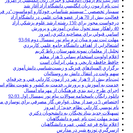
آغاز ثبت نام آزمون آکادميک و جنرال زبان انگليسي از امروز
ثبت نام آزمون زبان انگليسي دانشگاه آزاد آغاز شد
سمينار تخصصي " سيستم شناسايي خودکارو اتوماسيون"در فر
فعاليت بيش از 70 هزار عضو هيات علمي در دانشگاه آزاد
درخواست مجوز براي 150 رشته ارشد علوم پزشکي آزاد
40 راهکار سند تحول بنيادين آموزش و پرورش
اسامي قبولي براي مصاحبه دکتري، امروز
مهلت ثبت نمره میان ترم پیام نور نیمسال دوم 94-93
اشتغالزايي از اهداف دانشگاه جامع علمي کاربردي
تجليل از معلمان نمونه شهرستان رباط کريم
اعلام اولويت استخدام پيماني 5 هزار معلم
حافظ حافظه تاريخي و ملي ايرانيان است
برگزاري المپيادهاي فيزيک و زيست‌شناسي دانش‌آموزي
سهم وانت در انتقال دانش به روستائيان
ثبت‌نام بيش از 9 هزار نفر در آزمون کارداني فني و حرفه‌اي
خدمت به آموزش و پرورش، خدمت به کشور و تقويت نظام ا
اجراي طرح رتبه بندي فرهنگيان از مهرماه امسال
دانلود رایگان پاسخنامه سوالات پیام نور نیمسال اول 93-92
اختصاص 5 درصد از محل عوارض گاز مصرفي براي نوسازي مدارس
نام نويسي کارداني نظام جديد؛ از امروز
تسهيلات جديد بنياد نخبگان به دانشجويان دکتري
تمديد مهلت ثبت نام عمره دانشگاهيان
اعلام نتايج قرعه کشي عمره دانشگاهيان
ازسرگيري توزيع شير در مدارس