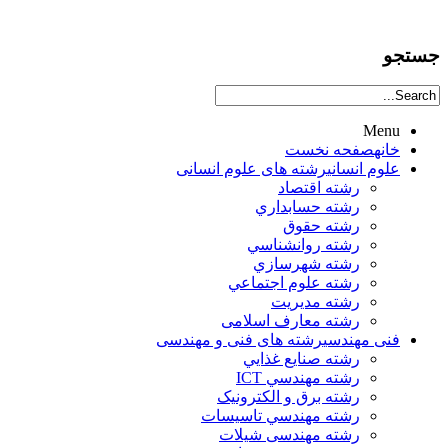
جستجو
Menu
خانه
صفحه نخست
علوم انساني
رشته های علوم انسانی
رشته اقتصاد
رشته حسابداري
رشته حقوق
رشته روانشناسي
رشته شهرسازي
رشته علوم اجتماعي
رشته مديريت
رشته معارف اسلامی
فنی مهندسی
رشته های فنی و مهندسی
رشته صنايع غذايي
رشته مهندسي ICT
رشته برق و الکترونيک
رشته مهندسي تاسيسات
رشته مهندسی شیلات