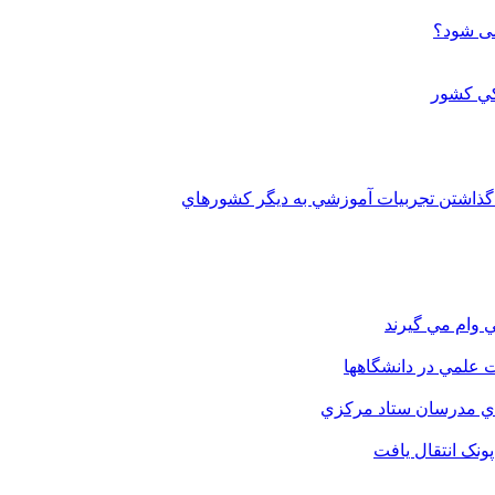
می شود؟
 گذاشتن تجربيات آموزشي به ديگر کشورهاي
 وام مي گيرند
 علمي در دانشگاهها
اي مدرسان ستاد مرکزي
نک انتقال يافت