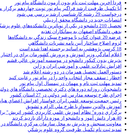
فردا آخرین مهلت ثبت نام بدون آزمون دانشگاه پیام نور
آیا تکمیل ظرفیت ارشد فراگیر پیام نور نوبت چهاردهم برگزار 
درخواست 29 رشته کارشناسي ارشد بررسي مي شود
انتصابات جديد در دانشگاه محقق اردبيلي
تحصيل 210 دانشجو در يکي از نوپاترين دانشکده‌هاي علوم پزشکي کشور
بدهي دانشگاه اصفهان به پيمانکاران تغذيه
عرضه 20 عنوان کتاب با موضوع سبک زندگي به دانشگاه‌ها
لزوم اصلاح ساختار آيين نامه نشريات دانشگاهي
18 کرسي پژوهشي به اساتيد برجسته اهدا شده است
اعلام آمادگي وزير آموزش و پرورش کشورمان براي در اختيار
پذيرش بدون کنکور دانشجو در موسسه آموزش عالي قشم
افزايش تبادلات علمي و آموزشي ايران و ژاپن
دستورالعمل تحصیل همزمان در دو رشته اعلام شد
اخطار : سقف مجاز انتخاب واحد را در پیام نور رعایت کنید
تمدید مهلت ثبت نام و مهمان در نیمسال اول پیام نور
دانشجويان روزانه دوره هاي دكتري تخصصي دانشگاه هاي دولتي
اجراي طرح توسعه مدارس غير دولتي در 27 استان کشور
رئيس جمعيت توسعه علمي ايران خواستار افزايش اعضاي هيات
آموزش والدين بيسواد با طرح ملي الزام و تشويق
برگزاري دوره" نظام آموزش علمي كاربردي كشور اتريش" بر
40 هزار دانش آموز و دانشجو از موزه دارآباد بازديد کردند
معاونت سنجش و پذيرش به محل سازمان مرکزي دانشگاه در پو
تمديد ثبت نام تکميل ظرفيت گروه علوم پزشکي