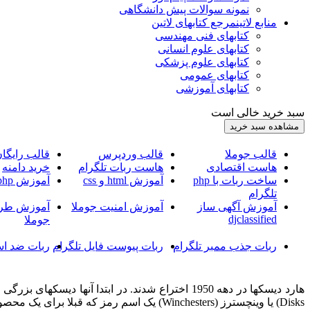
نمونه سوالات پیش دانشگاهی
منابع لاتین
مرجع کتابهای لاتین
کتابهای فنی مهندسی
کتابهای علوم انسانی
کتابهای علوم پزشکی
کتابهای عمومی
کتابهای آموزشی
سبد خرید خالی است
قالب جوملا
قالب وردپرس
قالب رایگا
هاست اقتصادی
هاست ربات تلگرام
خرید دامنه
ساخت ربات با php
آموزش html و css
آموزش php
تلگرام
آموزش آگهی ساز
آموزش امنیت جوملا
آموزش طرا
djclassified
جوملا
ربات جذب ممبر تلگرام
ربات پیوست فایل تلگرام
ربات ضد اس
Disks) یا وینچسترز (Winchesters) یک اسم رمز که قبلا برای یک محصول محبوب IBM استفاده می شده.) بود. بعدا برای تشخیص هارد دیسک از فلاپی دیسک نام هارد دیسک بر روی آنها گذاشته شد.