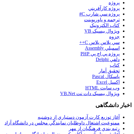
پروژه
پروژه کارآفريني
پروژه سي شارپ C#
ترجمه و پاورپوينت
کتاب الکترونيک
ويژوال بيسيک VB
جزوه
سي پلاس پلاس C++
اسمبلي Assembly
پروژه پي اچ پي PHP
دلفي Delphi
کتاب
تحقيق آمار
پاسکال Pascal
اکسل Excel
وب سايت HTML
ويژوال بيسيک دات نت VB.Net
اخبار دانشگاهی
آغاز توزيع کارت آزمون دستياري از دوشنبه
ممنوعيت اشتغال داوطلبان نمايندگي مجلس در دانشگاه آزاد
رتبه بندي فرهنگيان از مهر