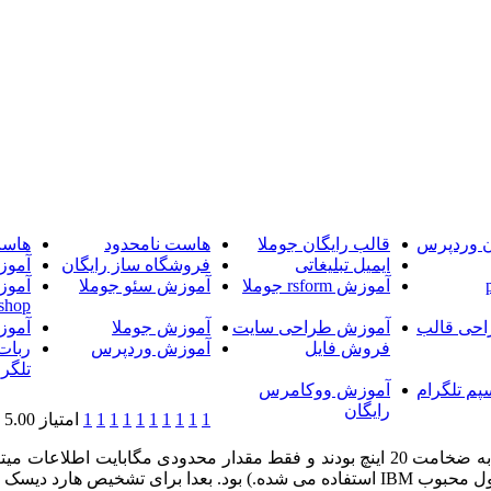
ن وردپرس
قالب رایگان جوملا
هاست نامحدود
هاست
ایمیل تبلیغاتی
فروشگاه ساز رایگان
آموز
آموزش rsform جوملا
آموزش سئو جوملا
آموز
shop
حی قالب
آموزش طراحی سایت
آموزش جوملا
آموز
فروش فایل
آموزش وردپرس
ربات
تلگرا
پم تلگرام
آموزش ووکامرس
رایگان
1
1
1
1
1
1
1
1
1
1
امتیاز 5.00 (2 رای)