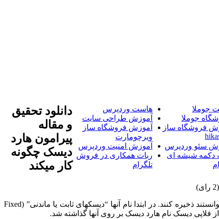
 جوملا
هاست وردپرس
دانلود تحقیق
شگاه جوملا
آموزش طراحی سایت
و مقاله
ش فروشگاه ساز
آموزش فروشگاه ساز
hika
پیرامون هارد
ویرچومارت
ش سئو وردپرس
آموزش امنیت وردپرس
دیسک چگونه
 دکمه شیشه ای
ربات همکاری در فروش
کار میکند
م
تلگرام
هارد دیسکها در دهه 1950 اختراع شدند. در ابتدا آنها دیسکهای بزرگی به ضخامت 20 اینچ بودند و فقط مقدار محدودی مگابایت اطلاعات میتوانستند ذخیره کنند. در ابتدا نام آنها “دیسکهای ثابت یا ماندنی” (Fixed