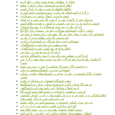
تجليل از معلمان نمونه شهرستان رباط کريم
اعلام اولويت استخدام پيماني 5 هزار معلم
حافظ حافظه تاريخي و ملي ايرانيان است
برگزاري المپيادهاي فيزيک و زيست‌شناسي دانش‌آموزي
سهم وانت در انتقال دانش به روستائيان
ثبت‌نام بيش از 9 هزار نفر در آزمون کارداني فني و حرفه‌اي
خدمت به آموزش و پرورش، خدمت به کشور و تقويت نظام است
اجراي طرح رتبه بندي فرهنگيان از مهرماه امسال
دانلود رایگان پاسخنامه سوالات پیام نور نیمسال اول 93-92
اختصاص 5 درصد از محل عوارض گاز مصرفي براي نوسازي مدارس
نام نويسي کارداني نظام جديد؛ از امروز
تسهيلات جديد بنياد نخبگان به دانشجويان دکتري
تمديد مهلت ثبت نام عمره دانشگاهيان
اعلام نتايج قرعه کشي عمره دانشگاهيان
ازسرگيري توزيع شير در مدارس
فردا آخرین مهلت ثبت نام بدون آزمون دانشگاه پیام نور
آیا تکمیل ظرفیت ارشد فراگیر پیام نور نوبت چهاردهم برگزار می
شود؟
درخواست 29 رشته کارشناسي ارشد بررسي مي شود
انتصابات جديد در دانشگاه محقق اردبيلي
تحصيل 210 دانشجو در يکي از نوپاترين دانشکده‌هاي علوم پزشکي
کشور
بدهي دانشگاه اصفهان به پيمانکاران تغذيه
عرضه 20 عنوان کتاب با موضوع سبک زندگي به دانشگاه‌ها
لزوم اصلاح ساختار آيين نامه نشريات دانشگاهي
18 کرسي پژوهشي به اساتيد برجسته اهدا شده است
اعلام آمادگي وزير آموزش و پرورش کشورمان براي در اختيار گذاشتن
تجربيات آموزشي به ديگر کشورهاي
پذيرش بدون کنکور دانشجو در موسسه آموزش عالي قشم
افزايش تبادلات علمي و آموزشي ايران و ژاپن
دستورالعمل تحصیل همزمان در دو رشته اعلام شد
اخطار : سقف مجاز انتخاب واحد را در پیام نور رعایت کنید