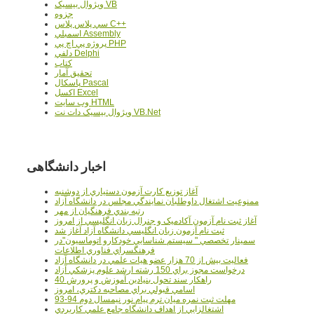
ويژوال بيسيک VB
جزوه
سي پلاس پلاس C++
اسمبلي Assembly
پروژه پي اچ پي PHP
دلفي Delphi
کتاب
تحقيق آمار
پاسکال Pascal
اکسل Excel
وب سايت HTML
ويژوال بيسيک دات نت VB.Net
اخبار دانشگاهی
آغاز توزيع کارت آزمون دستياري از دوشنبه
ممنوعيت اشتغال داوطلبان نمايندگي مجلس در دانشگاه آزاد
رتبه بندي فرهنگيان از مهر
آغاز ثبت نام آزمون آکادميک و جنرال زبان انگليسي از امروز
ثبت نام آزمون زبان انگليسي دانشگاه آزاد آغاز شد
سمينار تخصصي " سيستم شناسايي خودکارو اتوماسيون"در
فرهنگسراي فناوري اطلاعات
فعاليت بيش از 70 هزار عضو هيات علمي در دانشگاه آزاد
درخواست مجوز براي 150 رشته ارشد علوم پزشکي آزاد
40 راهکار سند تحول بنيادين آموزش و پرورش
اسامي قبولي براي مصاحبه دکتري، امروز
مهلت ثبت نمره میان ترم پیام نور نیمسال دوم 94-93
اشتغالزايي از اهداف دانشگاه جامع علمي کاربردي