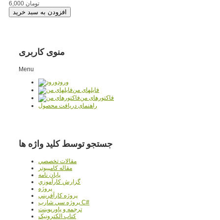
6,000 تومان
منوی کاربری
Menu
ورود
فایلهای من
فاکتورهای من
راهنمای دریافت محصول
جستجو توسط کلید واژه ها
مقالات تخصصي
مقاله کامپیوتر
پایان نامه
گزارش کارآموزي
پروژه
پروژه کارآفريني
پروژه سي شارپ C#
ترجمه و پاورپوينت
کتاب الکترونيک