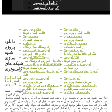
کتابهای عمومی
کتابهای آموزشی
قالب جوملا
قالب وردپرس
قالب رایگان وردپرس
قالب رایگان جوملا
هاست نامحدود
هاست جوملا
هاست وردپرس
هاست اقتصادی
دانلود
هاست ربات تلگرام
خرید دامنه
پروژه
ایمیل تبلیغاتی
فروشگاه ساز رایگان
آموزشگاه جوملا
آموزش طراحی سایت
شبیه
ساخت ربات با php تلگرام
آموزش html و css
سازی
آموزش php
آموزش rsform جوملا
آموزش سئو جوملا
آموزش فروشگاه ساز hikashop
شبکه های
آموزش فروشگاه ساز
آموزش آگهی ساز djclassified
ویرچومارت
آموزش امنیت جوملا
کامپیوتری
آموزش طراحی قالب جوملا
آموزش طراحی سایت فروش
فایل
1
1
1
1
1
1
1
آموزش جوملا
آموزش سئو وردپرس
امتیاز
1
1
1
آموزش امنیت وردپرس
آموزش وردپرس
3.33 (3 رای)
ربات دکمه شیشه ای تلگرام
ربات همکاری در فروش تلگرام
ربات جذب ممبر تلگرام
ربات پیوست فایل تلگرام
اندیشه شبیه
ربات ضد اسپم تلگرام
آموزش ووکامرس رایگان
سازی از این جا
آغاز می شود که ما برای بدست آوردن شناخت نسبت به آن کار، بدون اینکه متحمل
هزینه های سنگین پیاده سازی مدل نمونه شویم، قبل از هر کار یک مدل کامپیوتری
کامل از فعالیت مورد نظر بوجود آورده و نیازها، فعالیت ها، مواد اولیه، نیروی کار و کلاً
عوامل دخیل در نتیجه فعالیت را لحاظ کنیم و می سنجیم و با در نظر گرفتن تمامی
اثرات آنان، با ضریب اطمینان بیشتری نسبت به ادامه کار و فعالیت اقتصادی اقدام می