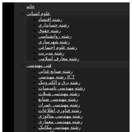
خانه
علوم انساني
رشته اقتصاد
رشته حسابداري
رشته حقوق
رشته روانشناسي
رشته شهرسازي
رشته علوم اجتماعي
رشته مديريت
رشته معارف اسلامی
فنی مهندسی
رشته صنايع غذايي
رشته مهندسي ICT
رشته برق و الکترونيک
رشته مهندسي تاسيسات
رشته مهندسی شیلات
رشته مهندسی صنایع
رشته مهندسی عمران
رشته فناوری اطلاعات
رشته مهندسي متالوژي
رشته مهندسی معماری
رشته مهندسی مکانیک