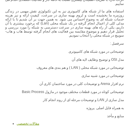
نماییم.
استفاده های ما از شبکه های کامیوتری نیز به این تکنولوژی نقش مهمی در زندگی
روزمره ما بخشیده است و لزوم بهینه سازی در سرعت، کیفیت ارائه و نیز هزینه
خدمات شبکه ای به وضوح احساس می شود. به همین جهت بر آن شدیم تا با ارائه
مدلی کلی از اعمال انجام گرفته در یک شبکه محلی (Lan) که برخورد بیشتری با آن
داریم، یکی از راه های بهینه سازی در سرعت دسترسی به شبکه را مورد بررسی و
تحلیل قرار دهیم و موضوع مقایسه بین فعالیت های انجام گرفته توسط هاب و هاب-
سوییچ در شبکه محلی را انتخاب نمودیم.
سرفصل :
توضیحاتی در مورد شبکه های کامپیوتری
مدل OSI و توضیح وظایف لایه های آن
توضیحاتی در مورد شبکه محلی ( LAN ) و هم بندی های معروف
توضیحاتی در مورد شبیه سازی
نرم افزار Arena و توضیحات کلی در مورد ساختمان کاری آن
توضیحاتی کوتاه در مورد قطعات مختلف موجود در ماژول Basic Process
مدل سازی از LAN و توضیحات مرحله ای از روند انجام کار
به همراه فایل اصلی پروژه
منابع و مأخذ
مقالات تخصصي