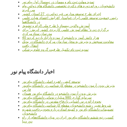
تمدید مهلت ثبت نام و مهمان در نیمسال اول پیام نور
دانشجويان روزانه دوره هاي دكتري تخصصي دانشگاه هاي دولتي وام
مي گيرند
اجراي طرح توسعه مدارس غير دولتي در 27 استان کشور
رئيس جمعيت توسعه علمي ايران خواستار افزايش اعضاي هيات علمي
در دانشگاهها
آموزش والدين بيسواد با طرح ملي الزام و تشويق
برگزاري دوره" نظام آموزش علمي كاربردي كشور اتريش" براي
مدرسان ستاد مرکزي
40 هزار دانش آموز و دانشجو از موزه دارآباد بازديد کردند
معاونت سنجش و پذيرش به محل سازمان مرکزي دانشگاه در پونک
انتقال يافت
تمديد ثبت نام تکميل ظرفيت گروه علوم پزشکي
اخبار دانشگاه پیام نور
توسعه کیفی راهبرد اصلی دانشگاه پیام نور
پذیرش بدون آزمون دانشجو در مقطع کارشناسی در دانشگاه پیام‌نور
فارس
پذیرش بدون آزمون دانشجو در دانشگاه پیام نور همدان
سرمایه گذاری 980 میلیارد تومانی دانشگاه پیام نور
نحوه ارائه درس آشنایی با دفاع مقدس در دانشگاه پیام نور
شروط تغییر رشته دانشجویان مقطع کارشناسی دانشگاه پیام نور
تصمیمات دانشگاه یام نور و کمیته امداد درباره نحوه پرداخت شهریه
دانشجویان
کسب رتبه ششم دانشگاه پیام نور ایران در میان دانشگاه‌های از راه
دور دنیا