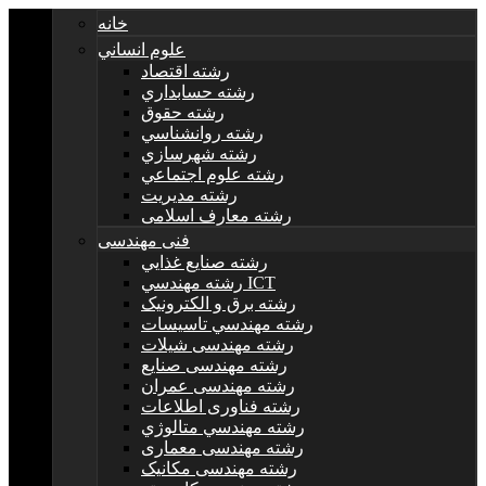
خانه
علوم انساني
رشته اقتصاد
رشته حسابداري
رشته حقوق
رشته روانشناسي
رشته شهرسازي
رشته علوم اجتماعي
رشته مديريت
رشته معارف اسلامی
فنی مهندسی
رشته صنايع غذايي
رشته مهندسي ICT
رشته برق و الکترونيک
رشته مهندسي تاسيسات
رشته مهندسی شیلات
رشته مهندسی صنایع
رشته مهندسی عمران
رشته فناوری اطلاعات
رشته مهندسي متالوژي
رشته مهندسی معماری
رشته مهندسی مکانیک