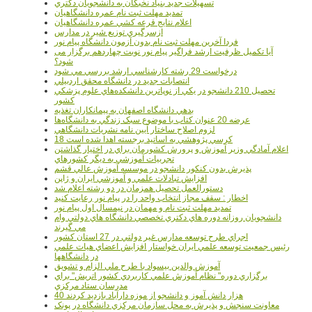
تسهيلات جديد بنياد نخبگان به دانشجويان دکتري
تمديد مهلت ثبت نام عمره دانشگاهيان
اعلام نتايج قرعه کشي عمره دانشگاهيان
ازسرگيري توزيع شير در مدارس
فردا آخرین مهلت ثبت نام بدون آزمون دانشگاه پیام نور
آیا تکمیل ظرفیت ارشد فراگیر پیام نور نوبت چهاردهم برگزار می
شود؟
درخواست 29 رشته کارشناسي ارشد بررسي مي شود
انتصابات جديد در دانشگاه محقق اردبيلي
تحصيل 210 دانشجو در يکي از نوپاترين دانشکده‌هاي علوم پزشکي
کشور
بدهي دانشگاه اصفهان به پيمانکاران تغذيه
عرضه 20 عنوان کتاب با موضوع سبک زندگي به دانشگاه‌ها
لزوم اصلاح ساختار آيين نامه نشريات دانشگاهي
18 کرسي پژوهشي به اساتيد برجسته اهدا شده است
اعلام آمادگي وزير آموزش و پرورش کشورمان براي در اختيار گذاشتن
تجربيات آموزشي به ديگر کشورهاي
پذيرش بدون کنکور دانشجو در موسسه آموزش عالي قشم
افزايش تبادلات علمي و آموزشي ايران و ژاپن
دستورالعمل تحصیل همزمان در دو رشته اعلام شد
اخطار : سقف مجاز انتخاب واحد را در پیام نور رعایت کنید
تمدید مهلت ثبت نام و مهمان در نیمسال اول پیام نور
دانشجويان روزانه دوره هاي دكتري تخصصي دانشگاه هاي دولتي وام
مي گيرند
اجراي طرح توسعه مدارس غير دولتي در 27 استان کشور
رئيس جمعيت توسعه علمي ايران خواستار افزايش اعضاي هيات علمي
در دانشگاهها
آموزش والدين بيسواد با طرح ملي الزام و تشويق
برگزاري دوره" نظام آموزش علمي كاربردي كشور اتريش" براي
مدرسان ستاد مرکزي
40 هزار دانش آموز و دانشجو از موزه دارآباد بازديد کردند
معاونت سنجش و پذيرش به محل سازمان مرکزي دانشگاه در پونک