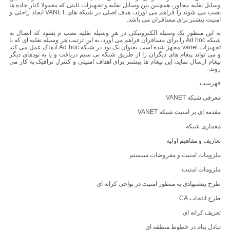
وسایل نقلیه مجاور، همچنین بین وسایل نقلیه و تجهیزات ثابتی که معمولا کنار جاده ها
نصب می شوند را فراهم می آورند، هدف اصلی در شبکه های VANET ایجاد راحتی و
امنیت بیشتر برای مسافران می باشد.
به این منظور یک وسیله الکترونیکی در هر وسیله نقلیه نصب م یشود که اتصال به
شبکه Ad hoc را برای مسافران فراهم می آورد، به این ترتیب هر وسیله نقلیه ای که با
تجهیزات vanet مجهز شده است بعنوان یک نود در شبکه Ad hoc ادهاک عمل می کند
و می تواند پیغام های دیگران را از طریق شبکه بی سیم دریافت و یا به نودهای دیگر
پیغام ارسال نماید، این پیغام ها بیشتر برای اهداف امنیتی و کنترل ترافیک به کار می
روند.
فهرست :
معرفی شبکه VANET
مقدمه ای بر امنیت شبکه VANET
معماری شبکه
تعاریف و مفاهیم اولیه
ملزومات امنیت و مفروضات سیستم
ملزومات امنیت
طرح پیشنهادی به منظور امنیت در نواحی کرانه ای
طرح انتخاب CA
تعریف کرانه ای
تبادل پیام در خطوط منطقه ای