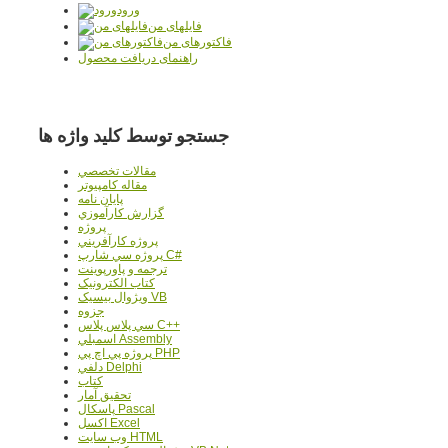
ورود
فایلهای من
فاکتورهای من
راهنمای دریافت محصول
جستجو توسط کلید واژه ها
مقالات تخصصي
مقاله کامپیوتر
پایان نامه
گزارش کارآموزي
پروژه
پروژه کارآفريني
پروژه سي شارپ C#
ترجمه و پاورپوينت
کتاب الکترونيک
ويژوال بيسيک VB
جزوه
سي پلاس پلاس C++
اسمبلي Assembly
پروژه پي اچ پي PHP
دلفي Delphi
کتاب
تحقيق آمار
پاسکال Pascal
اکسل Excel
وب سايت HTML