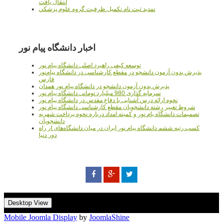
انتقال يافت
تمديد ثبت نام تکميل ظرفيت گروه علوم پزشکي
اخبار دانشگاه پیام نور
توسعه کیفی راهبرد اصلی دانشگاه پیام نور
پذیرش بدون آزمون دانشجو در مقطع کارشناسی در دانشگاه پیام‌نور
فارس
پذیرش بدون آزمون دانشجو در دانشگاه پیام نور همدان
سرمایه گذاری 980 میلیارد تومانی دانشگاه پیام نور
نحوه ارائه درس آشنایی با دفاع مقدس در دانشگاه پیام نور
شروط تغییر رشته دانشجویان مقطع کارشناسی دانشگاه پیام نور
تصمیمات دانشگاه یام نور و کمیته امداد درباره نحوه پرداخت شهریه
دانشجویان
کسب رتبه ششم دانشگاه پیام نور ایران در میان دانشگاه‌های از راه
دور دنیا
Desktop View
Mobile Joomla Display
by
JoomlaShine