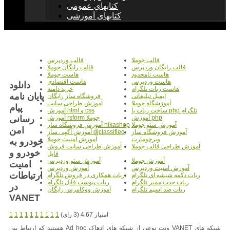
کتابهای عمومی
کتابهای آموزشی
قالب جوملا
قالب وردپرس
قالب رایگان وردپرس
قالب رایگان جوملا
هاست نامحدود
هاست جوملا
هاست وردپرس
هاست اقتصادی
دانلود
هاست ربات تلگرام
خرید دامنه
پایان نامه
ایمیل تبلیغاتی
فروشگاه ساز رایگان
آموزشگاه جوملا
آموزش طراحی سایت
پیام
ساخت ربات با php تلگرام
آموزش html و css
رسانی
آموزش php
آموزش rsform جوملا
آموزش سئو جوملا
آموزش فروشگاه ساز hikashop
امن
آموزش فروشگاه ساز
آموزش آگهی ساز djclassified
ویرچومارت
آموزش امنیت جوملا
خودرو به
آموزش طراحی قالب جوملا
آموزش طراحی سایت فروش
خودرو و
فایل
آموزش جوملا
آموزش سئو وردپرس
امنیت
آموزش امنیت وردپرس
آموزش وردپرس
ارتباطات
ربات دکمه شیشه ای تلگرام
ربات همکاری در فروش تلگرام
ربات جذب ممبر تلگرام
ربات پیوست فایل تلگرام
در
ربات ضد اسپم تلگرام
آموزش ووکامرس رایگان
VANET
امتیاز 4.67 (3 رای)
1
1
1
1
1
1
1
1
1
1
شبکه های VANET ونت نوعی از شبکه های ادهاک Ad hoc هستند که ارتباط بین