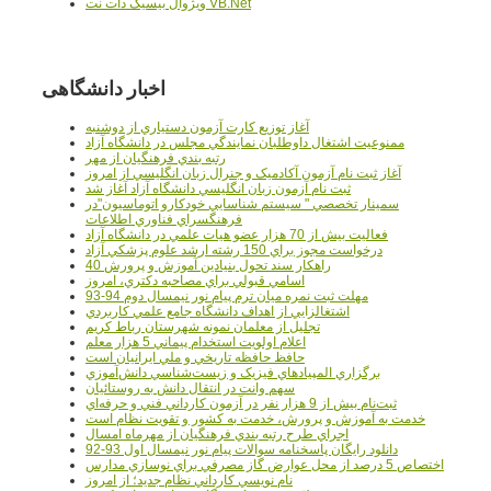
ويژوال بيسيک دات نت VB.Net
اخبار دانشگاهی
آغاز توزيع کارت آزمون دستياري از دوشنبه
ممنوعيت اشتغال داوطلبان نمايندگي مجلس در دانشگاه آزاد
رتبه بندي فرهنگيان از مهر
آغاز ثبت نام آزمون آکادميک و جنرال زبان انگليسي از امروز
ثبت نام آزمون زبان انگليسي دانشگاه آزاد آغاز شد
سمينار تخصصي " سيستم شناسايي خودکارو اتوماسيون"در
فرهنگسراي فناوري اطلاعات
فعاليت بيش از 70 هزار عضو هيات علمي در دانشگاه آزاد
درخواست مجوز براي 150 رشته ارشد علوم پزشکي آزاد
40 راهکار سند تحول بنيادين آموزش و پرورش
اسامي قبولي براي مصاحبه دکتري، امروز
مهلت ثبت نمره میان ترم پیام نور نیمسال دوم 94-93
اشتغالزايي از اهداف دانشگاه جامع علمي کاربردي
تجليل از معلمان نمونه شهرستان رباط کريم
اعلام اولويت استخدام پيماني 5 هزار معلم
حافظ حافظه تاريخي و ملي ايرانيان است
برگزاري المپيادهاي فيزيک و زيست‌شناسي دانش‌آموزي
سهم وانت در انتقال دانش به روستائيان
ثبت‌نام بيش از 9 هزار نفر در آزمون کارداني فني و حرفه‌اي
خدمت به آموزش و پرورش، خدمت به کشور و تقويت نظام است
اجراي طرح رتبه بندي فرهنگيان از مهرماه امسال
دانلود رایگان پاسخنامه سوالات پیام نور نیمسال اول 93-92
اختصاص 5 درصد از محل عوارض گاز مصرفي براي نوسازي مدارس
نام نويسي کارداني نظام جديد؛ از امروز