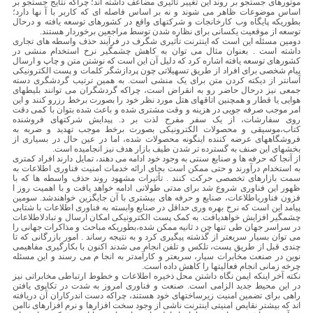
موتورهای جستجو بر روند این تغییر تأثیری مضاعف داشته اند؛ چراکه نتایج جستجو بر
اساس موضوعات ظاهر می شوند و نه بر اساس فاصله ای که کاربر با آ نها دارد؛
بطوریکه پایگاه وب کارخانجات و شرکتهای واقع در کشورهای توسعه یافته و درحال
توسعه از موقعیت یکسانی برای نظاره شدن توسط مراجعین برخوردار هستند.
دومین مسئله این است که اینترنت تأثیری شگرف در فرآیند حذف واسطه های تجاری
داشته است . بعنوان مثال می توان به کاهش چشمگیر نرخ استخدام منشی در
کشورهای توسعه یافته اشاره کرد که دلیل آن این است که نوشتن متن و چاپ و ارسال
پیام شخصی برای افراد از طریق تسهیلاتی چون پردازشگر کلمات و پست الکترونیکی
آسانتر از دیکته کردن متن برای یک منشی است. به همین ترتیب گردشگری دسته
جمعی نیز درحال حاضر رو به انقراض است، چراکه گردشگران می توانند بلیطهای
هوایی یا قطار و همچنین اتاقهای هتل مورد نظر خود را بصورت برخط رزرو کنند و این
امر موجب صرفه جویی در هزینه و وقت مشتری شده و باعث شده بتوان با کمی دقت
روی سفارشات، از یک سفر مفرح لذت بر د. پیدایش شرکتهای فروشنده
کتاب،موسیقی و محصولات الکترونیکی بصورت برخط موجب تهدید و ضربه به
فروشگاههای عرضه کننده اینگونه محصولات شده، اما در عین حال در بسیاری از
بخشهای این صنف به گسترده تر شدن طیف بازار هدف نیز انجامیده است.
از آنجا که حرفه ها و صنایع سنتی به وجود خود ادامه می دهند، تمایل دارند افراد کمتری
به استخدام درآورند و حتی ممکن است بجای ارائه خدمات امنیت فناوری اطلاعات‎ به
سمت بازارهای تخصصی حرکت کنند . تأثیرات مشهود روند حذف واسطه ها که با
ظهور این فناوری شروع شد برای مدتی طولانی ادامه خواهد یافت و با اهمیت روز ا
فزون فناوریاطلاعات، صنایع و حرفه های بیشتری با آن جایگزین خواهندشد. سومین
پیامد این است که نرخ بهره وری حداقل در صنایع وابسته به فناوری اطلاعات با شتابی
چشمگیر افزایش خواهدیافت. به کمک پست الکترونیکی امکان ارسال و تبادلاطلاعات
در سراسر جهان طی تنها چن د ثانیه ممکن شده،بطوریکه مباحث و مذاکرات جهانی را
می توان بسیار سریعتر از گذشته پیگیری کرد و به نتیجه رساند . امور بازرگانی که تا
چندی قبل از طریق پست، تلکس و تلفن انجام می شدند اکنون با بکارگیری مفاهیمی
نوین در صنعت مخابرات سیار، سریعتر و کارآمدتر به انجا م می رسند و این مسئله
چرخه زمانی انجام فعالیتها را کاهش داده است.
نکته آخر اینکه ایمن نگاه داشتن محل ذخیره اطلاعات و خطوط ارتباطی مخابراتی نیز
در این محیط جدید الزامی است. صنعت و فناوری امروز به شدت در تکاپوی یافتن
راهی برای تضمین امنیت زیرساختهای خود هستند، چراکه دست اندرکاران آن دریافته
اند که بیشتر نقایص امنیتی اینترنت ناشی از وجود سخت افزارها و نرم افزارهای ناامن