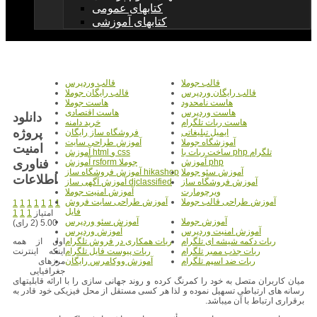
کتابهای عمومی
کتابهای آموزشی
قالب جوملا
قالب وردپرس
قالب رایگان وردپرس
قالب رایگان جوملا
هاست نامحدود
هاست جوملا
هاست وردپرس
هاست اقتصادی
دانلود
هاست ربات تلگرام
خرید دامنه
پروژه
ایمیل تبلیغاتی
فروشگاه ساز رایگان
آموزشگاه جوملا
آموزش طراحی سایت
امنیت
ساخت ربات با php تلگرام
آموزش html و css
فناوری
آموزش php
آموزش rsform جوملا
آموزش سئو جوملا
آموزش فروشگاه ساز hikashop
آموزش فروشگاه ساز
آموزش آگهی ساز djclassified
ویرچومارت
آموزش امنیت جوملا
آموزش طراحی قالب جوملا
آموزش طراحی سایت فروش
1
1
1
1
1
1
1
فایل
امتیاز
1
1
1
آموزش جوملا
آموزش سئو وردپرس
5.00 (2 رای)
آموزش امنیت وردپرس
آموزش وردپرس
اول از همه
ربات دکمه شیشه ای تلگرام
ربات همکاری در فروش تلگرام
اینکه اینترنت
ربات جذب ممبر تلگرام
ربات پیوست فایل تلگرام
مرزهای
ربات ضد اسپم تلگرام
آموزش ووکامرس رایگان
جغرافیایی
میان کاربران متصل به خود را کمرنگ کرده و روند جهانی سازی را با ارائه قابلیتهای
رسانه های ارتباطی تسهیل نموده و لذا هر کسی مستقل از محل فیزیکی خود قادر به
برقراری ارتباط با آن میباشد.