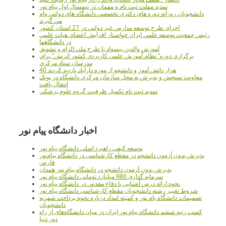
تمدید مهلت ثبت نام و مهمان در نیمسال اول پیام نور
دانشجويان روزانه دوره هاي دكتري تخصصي دانشگاه هاي دولتي وام
مي گيرند
اجراي طرح توسعه مدارس غير دولتي در 27 استان کشور
رئيس جمعيت توسعه علمي ايران خواستار افزايش اعضاي هيات علمي
در دانشگاهها
آموزش والدين بيسواد با طرح ملي الزام و تشويق
برگزاري دوره" نظام آموزش علمي كاربردي كشور اتريش" براي
مدرسان ستاد مرکزي
40 هزار دانش آموز و دانشجو از موزه دارآباد بازديد کردند
معاونت سنجش و پذيرش به محل سازمان مرکزي دانشگاه در پونک
انتقال يافت
تمديد ثبت نام تکميل ظرفيت گروه علوم پزشکي
اخبار دانشگاه پیام نور
توسعه کیفی راهبرد اصلی دانشگاه پیام نور
پذیرش بدون آزمون دانشجو در مقطع کارشناسی در دانشگاه پیام‌نور
فارس
پذیرش بدون آزمون دانشجو در دانشگاه پیام نور همدان
سرمایه گذاری 980 میلیارد تومانی دانشگاه پیام نور
نحوه ارائه درس آشنایی با دفاع مقدس در دانشگاه پیام نور
شروط تغییر رشته دانشجویان مقطع کارشناسی دانشگاه پیام نور
تصمیمات دانشگاه یام نور و کمیته امداد درباره نحوه پرداخت شهریه
دانشجویان
کسب رتبه ششم دانشگاه پیام نور ایران در میان دانشگاه‌های از راه
دور دنیا