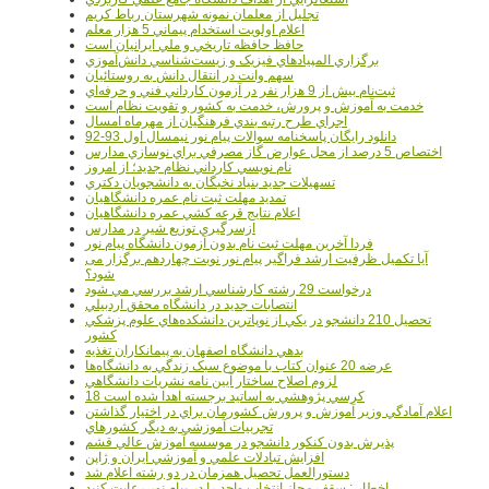
تجليل از معلمان نمونه شهرستان رباط کريم
اعلام اولويت استخدام پيماني 5 هزار معلم
حافظ حافظه تاريخي و ملي ايرانيان است
برگزاري المپيادهاي فيزيک و زيست‌شناسي دانش‌آموزي
سهم وانت در انتقال دانش به روستائيان
ثبت‌نام بيش از 9 هزار نفر در آزمون کارداني فني و حرفه‌اي
خدمت به آموزش و پرورش، خدمت به کشور و تقويت نظام است
اجراي طرح رتبه بندي فرهنگيان از مهرماه امسال
دانلود رایگان پاسخنامه سوالات پیام نور نیمسال اول 93-92
اختصاص 5 درصد از محل عوارض گاز مصرفي براي نوسازي مدارس
نام نويسي کارداني نظام جديد؛ از امروز
تسهيلات جديد بنياد نخبگان به دانشجويان دکتري
تمديد مهلت ثبت نام عمره دانشگاهيان
اعلام نتايج قرعه کشي عمره دانشگاهيان
ازسرگيري توزيع شير در مدارس
فردا آخرین مهلت ثبت نام بدون آزمون دانشگاه پیام نور
آیا تکمیل ظرفیت ارشد فراگیر پیام نور نوبت چهاردهم برگزار می
شود؟
درخواست 29 رشته کارشناسي ارشد بررسي مي شود
انتصابات جديد در دانشگاه محقق اردبيلي
تحصيل 210 دانشجو در يکي از نوپاترين دانشکده‌هاي علوم پزشکي
کشور
بدهي دانشگاه اصفهان به پيمانکاران تغذيه
عرضه 20 عنوان کتاب با موضوع سبک زندگي به دانشگاه‌ها
لزوم اصلاح ساختار آيين نامه نشريات دانشگاهي
18 کرسي پژوهشي به اساتيد برجسته اهدا شده است
اعلام آمادگي وزير آموزش و پرورش کشورمان براي در اختيار گذاشتن
تجربيات آموزشي به ديگر کشورهاي
پذيرش بدون کنکور دانشجو در موسسه آموزش عالي قشم
افزايش تبادلات علمي و آموزشي ايران و ژاپن
دستورالعمل تحصیل همزمان در دو رشته اعلام شد
اخطار : سقف مجاز انتخاب واحد را در پیام نور رعایت کنید