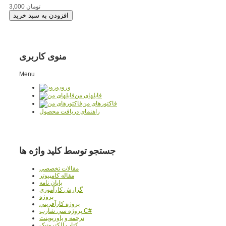
3,000 تومان
منوی کاربری
Menu
ورود
فایلهای من
فاکتورهای من
راهنمای دریافت محصول
جستجو توسط کلید واژه ها
مقالات تخصصي
مقاله کامپیوتر
پایان نامه
گزارش کارآموزي
پروژه
پروژه کارآفريني
پروژه سي شارپ C#
ترجمه و پاورپوينت
کتاب الکترونيک