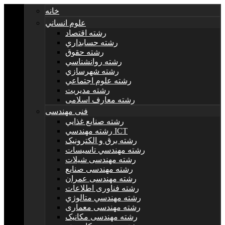
خانه
علوم انساني
رشته اقتصاد
رشته حسابداري
رشته حقوق
رشته روانشناسي
رشته شهرسازي
رشته علوم اجتماعي
رشته مديريت
رشته معارف اسلامی
فنی مهندسی
رشته صنايع غذايي
رشته مهندسي ICT
رشته برق و الکترونيک
رشته مهندسي تاسيسات
رشته مهندسی شیلات
رشته مهندسی صنایع
رشته مهندسی عمران
رشته فناوری اطلاعات
رشته مهندسي متالوژي
رشته مهندسی معماری
رشته مهندسی مکانیک