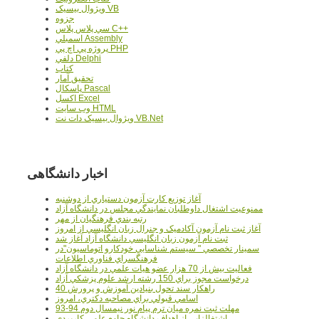
ويژوال بيسيک VB
جزوه
سي پلاس پلاس C++
اسمبلي Assembly
پروژه پي اچ پي PHP
دلفي Delphi
کتاب
تحقيق آمار
پاسکال Pascal
اکسل Excel
وب سايت HTML
ويژوال بيسيک دات نت VB.Net
اخبار دانشگاهی
آغاز توزيع کارت آزمون دستياري از دوشنبه
ممنوعيت اشتغال داوطلبان نمايندگي مجلس در دانشگاه آزاد
رتبه بندي فرهنگيان از مهر
آغاز ثبت نام آزمون آکادميک و جنرال زبان انگليسي از امروز
ثبت نام آزمون زبان انگليسي دانشگاه آزاد آغاز شد
سمينار تخصصي " سيستم شناسايي خودکارو اتوماسيون"در
فرهنگسراي فناوري اطلاعات
فعاليت بيش از 70 هزار عضو هيات علمي در دانشگاه آزاد
درخواست مجوز براي 150 رشته ارشد علوم پزشکي آزاد
40 راهکار سند تحول بنيادين آموزش و پرورش
اسامي قبولي براي مصاحبه دکتري، امروز
مهلت ثبت نمره میان ترم پیام نور نیمسال دوم 94-93
اشتغالزايي از اهداف دانشگاه جامع علمي کاربردي