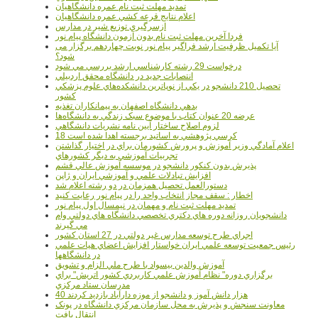
تمديد مهلت ثبت نام عمره دانشگاهيان
اعلام نتايج قرعه کشي عمره دانشگاهيان
ازسرگيري توزيع شير در مدارس
فردا آخرین مهلت ثبت نام بدون آزمون دانشگاه پیام نور
آیا تکمیل ظرفیت ارشد فراگیر پیام نور نوبت چهاردهم برگزار می
شود؟
درخواست 29 رشته کارشناسي ارشد بررسي مي شود
انتصابات جديد در دانشگاه محقق اردبيلي
تحصيل 210 دانشجو در يکي از نوپاترين دانشکده‌هاي علوم پزشکي
کشور
بدهي دانشگاه اصفهان به پيمانکاران تغذيه
عرضه 20 عنوان کتاب با موضوع سبک زندگي به دانشگاه‌ها
لزوم اصلاح ساختار آيين نامه نشريات دانشگاهي
18 کرسي پژوهشي به اساتيد برجسته اهدا شده است
اعلام آمادگي وزير آموزش و پرورش کشورمان براي در اختيار گذاشتن
تجربيات آموزشي به ديگر کشورهاي
پذيرش بدون کنکور دانشجو در موسسه آموزش عالي قشم
افزايش تبادلات علمي و آموزشي ايران و ژاپن
دستورالعمل تحصیل همزمان در دو رشته اعلام شد
اخطار : سقف مجاز انتخاب واحد را در پیام نور رعایت کنید
تمدید مهلت ثبت نام و مهمان در نیمسال اول پیام نور
دانشجويان روزانه دوره هاي دكتري تخصصي دانشگاه هاي دولتي وام
مي گيرند
اجراي طرح توسعه مدارس غير دولتي در 27 استان کشور
رئيس جمعيت توسعه علمي ايران خواستار افزايش اعضاي هيات علمي
در دانشگاهها
آموزش والدين بيسواد با طرح ملي الزام و تشويق
برگزاري دوره" نظام آموزش علمي كاربردي كشور اتريش" براي
مدرسان ستاد مرکزي
40 هزار دانش آموز و دانشجو از موزه دارآباد بازديد کردند
معاونت سنجش و پذيرش به محل سازمان مرکزي دانشگاه در پونک
انتقال يافت