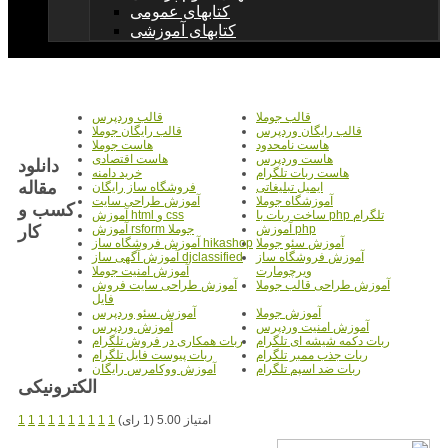
کتابهای عمومی
کتابهای آموزشی
قالب جوملا
قالب وردپرس
قالب رایگان وردپرس
قالب رایگان جوملا
هاست نامحدود
هاست جوملا
هاست وردپرس
هاست اقتصادی
دانلود
هاست ربات تلگرام
خرید دامنه
مقاله
ایمیل تبلیغاتی
فروشگاه ساز رایگان
آموزشگاه جوملا
آموزش طراحی سایت
کسب و
ساخت ربات با php تلگرام
آموزش html و css
کار‎
آموزش php
آموزش rsform جوملا
آموزش سئو جوملا
آموزش فروشگاه ساز hikashop
آموزش فروشگاه ساز
آموزش آگهی ساز djclassified
ویرچومارت
آموزش امنیت جوملا
آموزش طراحی قالب جوملا
آموزش طراحی سایت فروش
فایل
آموزش جوملا
آموزش سئو وردپرس
آموزش امنیت وردپرس
آموزش وردپرس
ربات دکمه شیشه ای تلگرام
ربات همکاری در فروش تلگرام
ربات جذب ممبر تلگرام
ربات پیوست فایل تلگرام
ربات ضد اسپم تلگرام
آموزش ووکامرس رایگان
الکترونیکی
امتیاز 5.00 (1 رای)
1
1
1
1
1
1
1
1
1
1