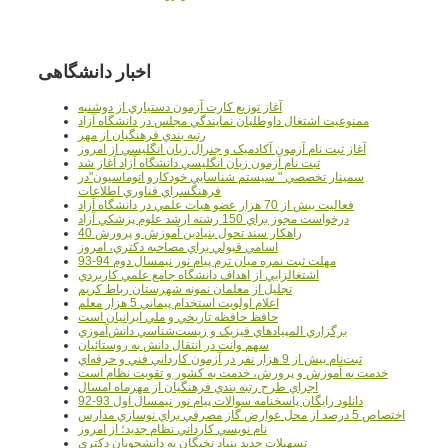
اخبار دانشگاهی
آغاز توزيع کارت آزمون دستياري از دوشنبه
ممنوعيت اشتغال داوطلبان نمايندگي مجلس در دانشگاه آزاد
رتبه بندي فرهنگيان از مهر
آغاز ثبت نام آزمون آکادميک و جنرال زبان انگليسي از امروز
ثبت نام آزمون زبان انگليسي دانشگاه آزاد آغاز شد
سمينار تخصصي " سيستم شناسايي خودکارو اتوماسيون"در
فرهنگسراي فناوري اطلاعات
فعاليت بيش از 70 هزار عضو هيات علمي در دانشگاه آزاد
درخواست مجوز براي 150 رشته ارشد علوم پزشکي آزاد
40 راهکار سند تحول بنيادين آموزش و پرورش
اسامي قبولي براي مصاحبه دکتري، امروز
مهلت ثبت نمره میان ترم پیام نور نیمسال دوم 94-93
اشتغالزايي از اهداف دانشگاه جامع علمي کاربردي
تجليل از معلمان نمونه شهرستان رباط کريم
اعلام اولويت استخدام پيماني 5 هزار معلم
حافظ حافظه تاريخي و ملي ايرانيان است
برگزاري المپيادهاي فيزيک و زيست‌شناسي دانش‌آموزي
سهم وانت در انتقال دانش به روستائيان
ثبت‌نام بيش از 9 هزار نفر در آزمون کارداني فني و حرفه‌اي
خدمت به آموزش و پرورش، خدمت به کشور و تقويت نظام است
اجراي طرح رتبه بندي فرهنگيان از مهرماه امسال
دانلود رایگان پاسخنامه سوالات پیام نور نیمسال اول 93-92
اختصاص 5 درصد از محل عوارض گاز مصرفي براي نوسازي مدارس
نام نويسي کارداني نظام جديد؛ از امروز
تسهيلات جديد بنياد نخبگان به دانشجويان دکتري