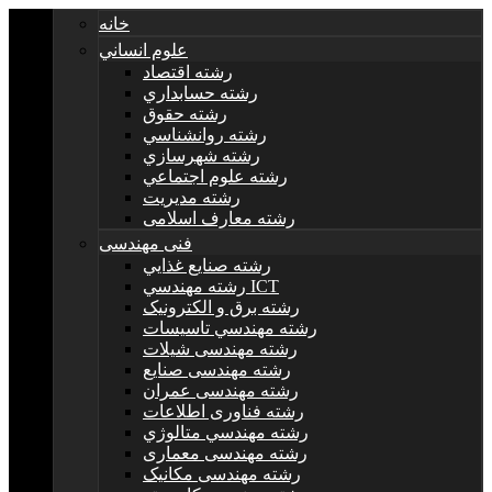
خانه
علوم انساني
رشته اقتصاد
رشته حسابداري
رشته حقوق
رشته روانشناسي
رشته شهرسازي
رشته علوم اجتماعي
رشته مديريت
رشته معارف اسلامی
فنی مهندسی
رشته صنايع غذايي
رشته مهندسي ICT
رشته برق و الکترونيک
رشته مهندسي تاسيسات
رشته مهندسی شیلات
رشته مهندسی صنایع
رشته مهندسی عمران
رشته فناوری اطلاعات
رشته مهندسي متالوژي
رشته مهندسی معماری
رشته مهندسی مکانیک