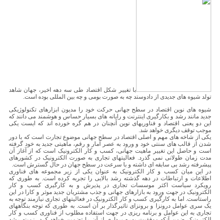
با تغییر شکل اقتصاد طی سه دهه اخیر، جهان شاهد
تولد شیوه های جدیدی از دادوستد چه به صورت بومی و چه بین المللی بوده است.
شیوه های نوین اقتصاد در سطح جهانی حرکت خود را مدیون ابزارهای تکنولوژیکی
جدید مانند رشد و بکارگیری اینترنت و رایانه های بسیار حساس و هوشمند می دانند که
این دو یعنی اقتصاد و فناوریهای نوین آنچنان در هم گره خورده اند که ایست یکی
موجب توقف دیگری خواهد شد.
یکی از شاخه های مهم و اصلی اقتصاد در سطح جهانی موضوع تجارت است که با دور
شدن از قالب های سنتی خود و ورود به عصر آمار و رقم، ماهیتی جدید به خود گرفته
است و حاصل این تغییر ماهیت جهانی، کسب و کار الکترونیک است که از آغاز آن
مدت زمان طولانی نمی گذرد. فعالیتهای تجاری به صورت الکترونیک در کشورهای
پیشرفته رشد بی سابقه ای داشته و با سرعت در سطح جهان در حال گسترش است.
در این میان کسب و کار الکترونیک به عنوان یکی از زیر مجموعه های فناوری
اطلاعات و ارتباطات در دهه گذشته رشد بالایی را تجربه کرده است. به طوری که
رویکرد سیاست اکثر موسسات تجاری در پذیرش و به کارگیری کسب و کار
الکترونیک در جهت ورود به بازارهای جهانی و جذب مشتریان جدید موثر و کارا در این
راستاست. اما به کارگیری کسب و کار الکترونیک در فعالیتهای تجاری نیازمند توجه به
یک سری عوامل درونزا و برونزای تاثیرگذار بر آن است. به طوری که توجه بنگاههای
تجاری به این عوامل و برنامه ریزی در جهت استفاده مطلوب از فناوری کسب و کار
الکترونیک ضمن آنکه موفقیت بهره برداری از آن را تضمین خواهد کرد، زمینه رشد