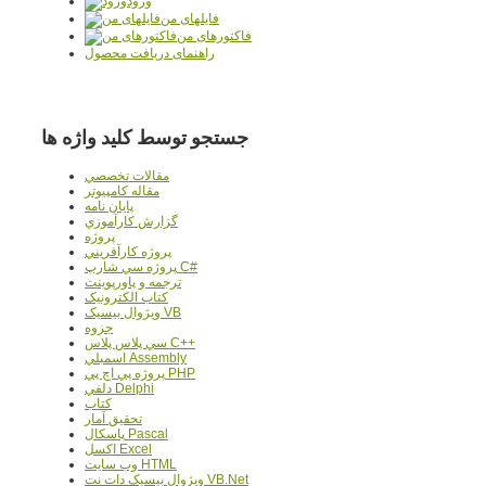
ورود
فایلهای من
فاکتورهای من
راهنمای دریافت محصول
جستجو توسط کلید واژه ها
مقالات تخصصي
مقاله کامپیوتر
پایان نامه
گزارش کارآموزي
پروژه
پروژه کارآفريني
پروژه سي شارپ C#
ترجمه و پاورپوينت
کتاب الکترونيک
ويژوال بيسيک VB
جزوه
سي پلاس پلاس C++
اسمبلي Assembly
پروژه پي اچ پي PHP
دلفي Delphi
کتاب
تحقيق آمار
پاسکال Pascal
اکسل Excel
وب سايت HTML
ويژوال بيسيک دات نت VB.Net