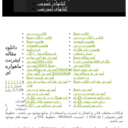
کتابهای عمومی
کتابهای آموزشی
قالب جوملا
قالب وردپرس
قالب رایگان وردپرس
قالب رایگان جوملا
هاست نامحدود
هاست جوملا
هاست وردپرس
هاست اقتصادی
دانلود
هاست ربات تلگرام
خرید دامنه
مقاله
ایمیل تبلیغاتی
فروشگاه ساز رایگان
آموزشگاه جوملا
آموزش طراحی سایت
اینترنت
ساخت ربات با php تلگرام
آموزش html و css
ماهواره
آموزش php
آموزش rsform جوملا
آموزش سئو جوملا
آموزش فروشگاه ساز hikashop
آموزش فروشگاه ساز
آموزش آگهی ساز djclassified
ویرچومارت
آموزش امنیت جوملا
آموزش طراحی قالب جوملا
آموزش طراحی سایت فروش
1
1
1
1
1
1
1
فایل
امتیاز
1
1
1
آموزش جوملا
آموزش سئو وردپرس
5.00 (1 رای)
آموزش امنیت وردپرس
آموزش وردپرس
ربات دکمه شیشه ای تلگرام
ربات همکاری در فروش تلگرام
کاربران
ربات جذب ممبر تلگرام
ربات پیوست فایل تلگرام
اینترنت با
ربات ضد اسپم تلگرام
آموزش ووکامرس رایگان
استفاده از
امکانات مختلف قادر به اتصال به اینترنت و استفاده از منابع موجود می باشند ، خطوط
تلفن معمولی ( Dial up ) ، اینترنت Wireless ، خطوط DSL و … نمونه های موجود
می باشند .