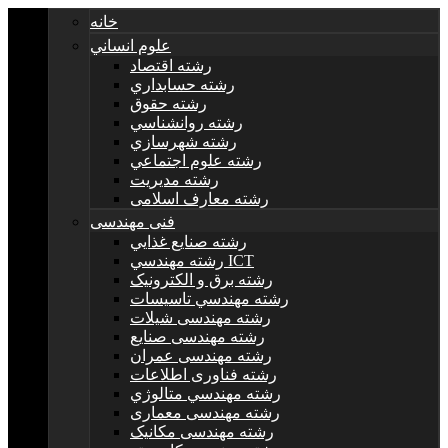
خانه
علوم انساني
رشته اقتصاد
رشته حسابداري
رشته حقوق
رشته روانشناسي
رشته شهرسازي
رشته علوم اجتماعي
رشته مديريت
رشته معارف اسلامی
فنی مهندسی
رشته صنايع غذايي
رشته مهندسي ICT
رشته برق و الکترونيک
رشته مهندسي تاسيسات
رشته مهندسی شیلات
رشته مهندسی صنایع
رشته مهندسی عمران
رشته فناوری اطلاعات
رشته مهندسي متالوژي
رشته مهندسی معماری
رشته مهندسی مکانیک