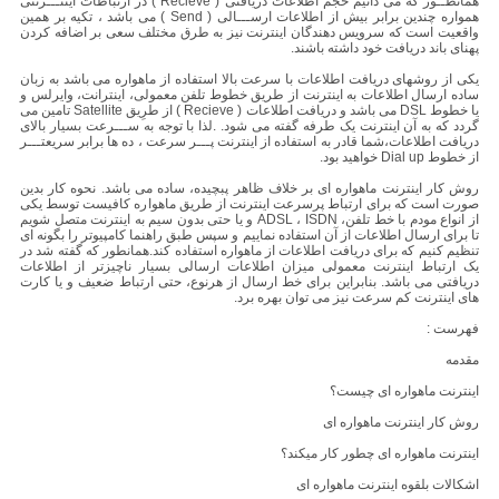
همانطــور که می دانیم حجم اطلاعات دریافتی ( Recieve ) در ارتباطات اینتـــرنتی
همواره چندین برابر بیش از اطلاعات ارســـالی ( Send ) می باشد ، تکیه بر همین
واقعیت است که سرویس دهندگان اینترنت نیز به طرق مختلف سعی بر اضافه کردن
پهنای باند دریافت خود داشته باشند.
یکی از روشهای دریافت اطلاعات با سرعت بالا استفاده از ماهواره می باشد به زبان
ساده ارسال اطلاعات به اینترنت از طریق خطوط تلفن معمولی، اینترانت، وایرلس و
یا خطوط DSL می باشد و دریافت اطلاعات ( Recieve ) از طرِیق Satellite تامین می
گردد که به آن اینترنت یک طرفه گفته می شود. .لذا با توجه به ســـرعت بسیار بالای
دریافت اطلاعات،شما قادر به استفاده از اینترنت پـــر سرعت ، ده ها برابر سریعتـــر
از خطوط Dial up خواهید بود.
روش کار اینترنت ماهواره ای بر خلاف ظاهر پبچیده، ساده می باشد. نحوه کار بدین
صورت است که برای ارتباط پرسرعت اینترنت از طریق ماهواره کافیست توسط یکی
از انواع مودم با خط تلفن، ADSL ، ISDN و یا حتی بدون سیم به اینترنت متصل شویم
تا برای ارسال اطلاعات از آن استفاده نماییم و سپس طبق راهنما کامپیوتر را بگونه ای
تنظیم کنیم که برای دریافت اطلاعات از ماهواره استفاده کند.همانطور که گفته شد در
یک ارتباط اینترنت معمولی میزان اطلاعات ارسالی بسیار ناچیزتر از اطلاعات
دریافتی می باشد. بنابراین برای خط ارسال از هرنوع، حتی ارتباط ضعیف و یا کارت
های اینترنت کم سرعت نیز می توان بهره برد.
فهرست :
مقدمه
اینترنت ماهواره ای چیست؟
روش کار اینترنت ماهواره ای
اینترنت ماهواره ای چطور کار میکند؟
اشکالات بلقوه اینترنت ماهواره ای