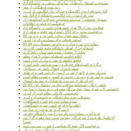
ممنوعيت اشتغال داوطلبان نمايندگي مجلس در دانشگاه آزاد
رتبه بندي فرهنگيان از مهر
آغاز ثبت نام آزمون آکادميک و جنرال زبان انگليسي از امروز
ثبت نام آزمون زبان انگليسي دانشگاه آزاد آغاز شد
سمينار تخصصي " سيستم شناسايي خودکارو اتوماسيون"در
فرهنگسراي فناوري اطلاعات
فعاليت بيش از 70 هزار عضو هيات علمي در دانشگاه آزاد
درخواست مجوز براي 150 رشته ارشد علوم پزشکي آزاد
40 راهکار سند تحول بنيادين آموزش و پرورش
اسامي قبولي براي مصاحبه دکتري، امروز
مهلت ثبت نمره میان ترم پیام نور نیمسال دوم 94-93
اشتغالزايي از اهداف دانشگاه جامع علمي کاربردي
تجليل از معلمان نمونه شهرستان رباط کريم
اعلام اولويت استخدام پيماني 5 هزار معلم
حافظ حافظه تاريخي و ملي ايرانيان است
برگزاري المپيادهاي فيزيک و زيست‌شناسي دانش‌آموزي
سهم وانت در انتقال دانش به روستائيان
ثبت‌نام بيش از 9 هزار نفر در آزمون کارداني فني و حرفه‌اي
خدمت به آموزش و پرورش، خدمت به کشور و تقويت نظام است
اجراي طرح رتبه بندي فرهنگيان از مهرماه امسال
دانلود رایگان پاسخنامه سوالات پیام نور نیمسال اول 93-92
اختصاص 5 درصد از محل عوارض گاز مصرفي براي نوسازي مدارس
نام نويسي کارداني نظام جديد؛ از امروز
تسهيلات جديد بنياد نخبگان به دانشجويان دکتري
تمديد مهلت ثبت نام عمره دانشگاهيان
اعلام نتايج قرعه کشي عمره دانشگاهيان
ازسرگيري توزيع شير در مدارس
فردا آخرین مهلت ثبت نام بدون آزمون دانشگاه پیام نور
آیا تکمیل ظرفیت ارشد فراگیر پیام نور نوبت چهاردهم برگزار می
شود؟
درخواست 29 رشته کارشناسي ارشد بررسي مي شود
انتصابات جديد در دانشگاه محقق اردبيلي