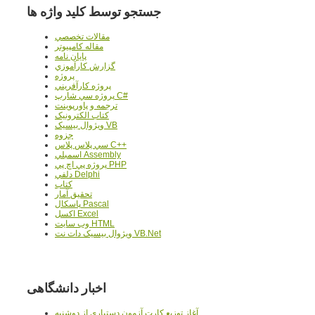
جستجو توسط کلید واژه ها
مقالات تخصصي
مقاله کامپیوتر
پایان نامه
گزارش کارآموزي
پروژه
پروژه کارآفريني
پروژه سي شارپ C#
ترجمه و پاورپوينت
کتاب الکترونيک
ويژوال بيسيک VB
جزوه
سي پلاس پلاس C++
اسمبلي Assembly
پروژه پي اچ پي PHP
دلفي Delphi
کتاب
تحقيق آمار
پاسکال Pascal
اکسل Excel
وب سايت HTML
ويژوال بيسيک دات نت VB.Net
اخبار دانشگاهی
آغاز توزيع کارت آزمون دستياري از دوشنبه