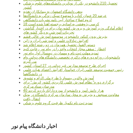
تحصيل 210 دانشجو در يکي از نوپاترين دانشکده‌هاي علوم پزشکي
کشور
بدهي دانشگاه اصفهان به پيمانکاران تغذيه
عرضه 20 عنوان کتاب با موضوع سبک زندگي به دانشگاه‌ها
لزوم اصلاح ساختار آيين نامه نشريات دانشگاهي
18 کرسي پژوهشي به اساتيد برجسته اهدا شده است
اعلام آمادگي وزير آموزش و پرورش کشورمان براي در اختيار گذاشتن
تجربيات آموزشي به ديگر کشورهاي
پذيرش بدون کنکور دانشجو در موسسه آموزش عالي قشم
افزايش تبادلات علمي و آموزشي ايران و ژاپن
دستورالعمل تحصیل همزمان در دو رشته اعلام شد
اخطار : سقف مجاز انتخاب واحد را در پیام نور رعایت کنید
تمدید مهلت ثبت نام و مهمان در نیمسال اول پیام نور
دانشجويان روزانه دوره هاي دكتري تخصصي دانشگاه هاي دولتي وام
مي گيرند
اجراي طرح توسعه مدارس غير دولتي در 27 استان کشور
رئيس جمعيت توسعه علمي ايران خواستار افزايش اعضاي هيات علمي
در دانشگاهها
آموزش والدين بيسواد با طرح ملي الزام و تشويق
برگزاري دوره" نظام آموزش علمي كاربردي كشور اتريش" براي
مدرسان ستاد مرکزي
40 هزار دانش آموز و دانشجو از موزه دارآباد بازديد کردند
معاونت سنجش و پذيرش به محل سازمان مرکزي دانشگاه در پونک
انتقال يافت
تمديد ثبت نام تکميل ظرفيت گروه علوم پزشکي
اخبار دانشگاه پیام نور