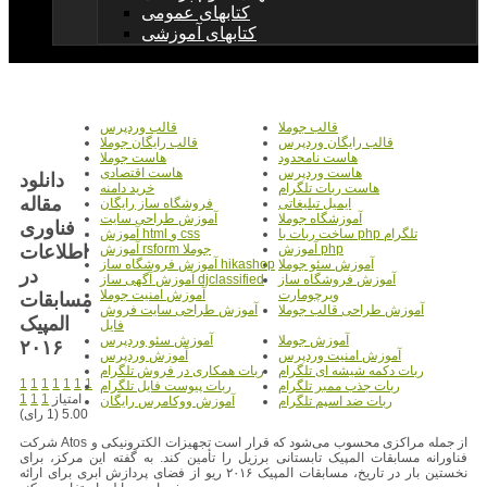
کتابهای عمومی
کتابهای آموزشی
قالب جوملا
قالب وردپرس
قالب رایگان وردپرس
قالب رایگان جوملا
هاست نامحدود
هاست جوملا
هاست وردپرس
هاست اقتصادی
دانلود
هاست ربات تلگرام
خرید دامنه
مقاله
ایمیل تبلیغاتی
فروشگاه ساز رایگان
آموزشگاه جوملا
آموزش طراحی سایت
فناوری
ساخت ربات با php تلگرام
آموزش html و css
اطلاعات
آموزش php
آموزش rsform جوملا
آموزش سئو جوملا
آموزش فروشگاه ساز hikashop
در
آموزش فروشگاه ساز
آموزش آگهی ساز djclassified
ویرچومارت
آموزش امنیت جوملا
مسابقات
آموزش طراحی قالب جوملا
آموزش طراحی سایت فروش
المپیک
فایل
آموزش جوملا
آموزش سئو وردپرس
۲۰۱۶
آموزش امنیت وردپرس
آموزش وردپرس
ربات دکمه شیشه ای تلگرام
ربات همکاری در فروش تلگرام
1
1
1
1
1
1
1
ربات جذب ممبر تلگرام
ربات پیوست فایل تلگرام
امتیاز
1
1
1
ربات ضد اسپم تلگرام
آموزش ووکامرس رایگان
5.00 (1 رای)
از جمله مراکزی محسوب می‌شود که قرار است تجهیزات الکترونیکی و
شرکت Atos
فناورانه مسابقات المپیک تابستانی برزیل را تأمین کند. به گفته این مرکز، برای
نخستین بار در تاریخ، مسابقات المپیک ۲۰۱۶ ریو از فضای پردازش ابری برای ارائه