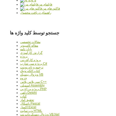
ورود
فایلهای من
فاکتورهای من
راهنمای دریافت محصول
جستجو توسط کلید واژه ها
مقالات تخصصي
مقاله کامپیوتر
پایان نامه
گزارش کارآموزي
پروژه
پروژه کارآفريني
پروژه سي شارپ C#
ترجمه و پاورپوينت
کتاب الکترونيک
ويژوال بيسيک VB
جزوه
سي پلاس پلاس C++
اسمبلي Assembly
پروژه پي اچ پي PHP
دلفي Delphi
کتاب
تحقيق آمار
پاسکال Pascal
اکسل Excel
وب سايت HTML
ويژوال بيسيک دات نت VB.Net