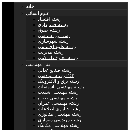
خانه
علوم انساني
رشته اقتصاد
رشته حسابداري
رشته حقوق
رشته روانشناسي
رشته شهرسازي
رشته علوم اجتماعي
رشته مديريت
رشته معارف اسلامی
فنی مهندسی
رشته صنايع غذايي
رشته مهندسي ICT
رشته برق و الکترونيک
رشته مهندسي تاسيسات
رشته مهندسی شیلات
رشته مهندسی صنایع
رشته مهندسی عمران
رشته فناوری اطلاعات
رشته مهندسي متالوژي
رشته مهندسی معماری
رشته مهندسی مکانیک