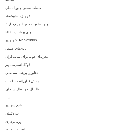
خدمات محلی و بین‌المللی
تجهیزات هوشمند
ریو فناورانه ترین المپیک تاریخ
NFC برای پرداخت
تکنولوژی Photofinish
بالن‌های امنیتی
تجربه‌ای خوب برای تماشاگران
گوگل استریت ویو
فناوری پرینت سه بعدی
پخش فناورانه مسابقات
والیبال و والیبال ساحلی
شنا
قایق سواری
تیروکمان
وزنه برداری
واقعیت مجازی