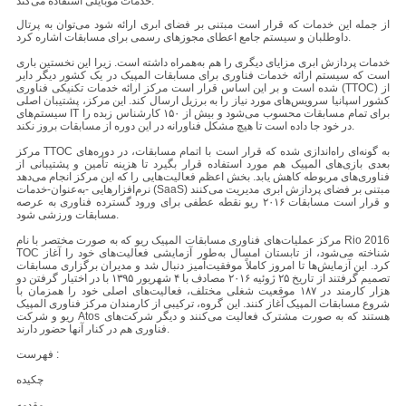
خدمات موبایلی استفاده می‌کند.
از جمله این خدمات که قرار است مبتنی بر فضای ابری ارائه شود می‌توان به پرتال
داوطلبان و سیستم جامع اعطای مجوزهای رسمی برای مسابقات اشاره کرد.
خدمات پردازش ابری مزایای دیگری را هم به‌همراه داشته است. زیرا این نخستین باری
است که سیستم ارائه خدمات فناوری برای مسابقات المپیک در یک کشور دیگر دایر
شده است و بر این اساس قرار است مرکز ارائه خدمات تکنیکی فناوری (TTOC) از
کشور اسپانیا سرویس‌های مورد نیاز را به برزیل ارسال کند. این مرکز، پشتیبان اصلی
سیستم‌های IT برای تمام مسابقات محسوب می‌شود و بیش از ۱۵۰ کارشناس زبده را
در خود جا داده است تا هیچ مشکل فناورانه در این دوره از مسابقات بروز نکند.
مرکز TTOC به گونه‌ای راه‌اندازی شده که قرار است با اتمام مسابقات، در دوره‌های
بعدی بازی‌های المپیک هم مورد استفاده قرار بگیرد تا هزینه تأمین و پشتیبانی از
فناوری‌های مربوطه کاهش یابد. بخش اعظم فعالیت‌هایی را که این مرکز انجام می‌دهد
نرم‌افزارهایی -به‌عنوان-خدمات (SaaS) مبتنی بر فضای پردازش ابری مدیریت می‌کنند
و قرار است مسابقات ۲۰۱۶ ریو نقطه عطفی برای ورود گسترده فناوری به عرصه
مسابقات ورزشی شود.
مرکز عملیات‌های فناوری مسابقات المپیک ریو که به صورت مختصر با نام Rio 2016
TOC شناخته می‌شود، از تابستان امسال به‌طور آزمایشی فعالیت‌های خود را آغاز
کرد. این آزمایش‌ها تا امروز کاملاً موفقیت‌آمیز دنبال شد و مدیران برگزاری مسابقات
تصمیم گرفتند از تاریخ ۲۵ ژوئیه ۲۰۱۶ مصادف با ۴ شهریور ۱۳۹۵ با در اختیار گرفتن دو
هزار کارمند در ۱۸۷ موقعیت شغلی مختلف، فعالیت‌های اصلی خود را همزمان با
شروع مسابقات المپیک آغاز کنند. این گروه، ترکیبی از کارمندان مرکز فناوری المپیک
ریو و شرکت Atos هستند که به صورت مشترک فعالیت می‌کنند و دیگر شرکت‌های
فناوری هم در کنار آنها حضور دارند.
فهرست :
چکیده
مقدمه