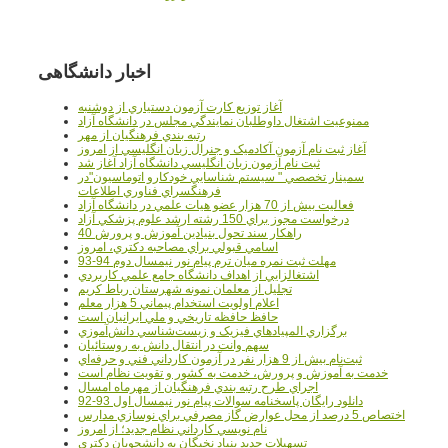
اخبار دانشگاهی
آغاز توزيع کارت آزمون دستياري از دوشنبه
ممنوعيت اشتغال داوطلبان نمايندگي مجلس در دانشگاه آزاد
رتبه بندي فرهنگيان از مهر
آغاز ثبت نام آزمون آکادميک و جنرال زبان انگليسي از امروز
ثبت نام آزمون زبان انگليسي دانشگاه آزاد آغاز شد
سمينار تخصصي " سيستم شناسايي خودکارو اتوماسيون"در
فرهنگسراي فناوري اطلاعات
فعاليت بيش از 70 هزار عضو هيات علمي در دانشگاه آزاد
درخواست مجوز براي 150 رشته ارشد علوم پزشکي آزاد
40 راهکار سند تحول بنيادين آموزش و پرورش
اسامي قبولي براي مصاحبه دکتري، امروز
مهلت ثبت نمره میان ترم پیام نور نیمسال دوم 94-93
اشتغالزايي از اهداف دانشگاه جامع علمي کاربردي
تجليل از معلمان نمونه شهرستان رباط کريم
اعلام اولويت استخدام پيماني 5 هزار معلم
حافظ حافظه تاريخي و ملي ايرانيان است
برگزاري المپيادهاي فيزيک و زيست‌شناسي دانش‌آموزي
سهم وانت در انتقال دانش به روستائيان
ثبت‌نام بيش از 9 هزار نفر در آزمون کارداني فني و حرفه‌اي
خدمت به آموزش و پرورش، خدمت به کشور و تقويت نظام است
اجراي طرح رتبه بندي فرهنگيان از مهرماه امسال
دانلود رایگان پاسخنامه سوالات پیام نور نیمسال اول 93-92
اختصاص 5 درصد از محل عوارض گاز مصرفي براي نوسازي مدارس
نام نويسي کارداني نظام جديد؛ از امروز
تسهيلات جديد بنياد نخبگان به دانشجويان دکتري