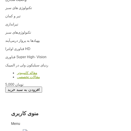
تکنولوژی های سبز
تیر و کمان
تیراندازی
تکنولوژی‌های سبز
پهپادها به پرواز درمی‌آیند
فناوری اولترا HD
فناوری Super High- Vision
ردپای سیلیکون ‌ولی در المپیک
مقاله کامپیوتر
مقالات تخصصي
5,000 تومان
منوی کاربری
Menu