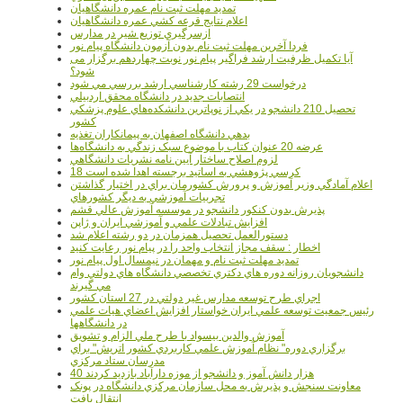
تمديد مهلت ثبت نام عمره دانشگاهيان
اعلام نتايج قرعه کشي عمره دانشگاهيان
ازسرگيري توزيع شير در مدارس
فردا آخرین مهلت ثبت نام بدون آزمون دانشگاه پیام نور
آیا تکمیل ظرفیت ارشد فراگیر پیام نور نوبت چهاردهم برگزار می
شود؟
درخواست 29 رشته کارشناسي ارشد بررسي مي شود
انتصابات جديد در دانشگاه محقق اردبيلي
تحصيل 210 دانشجو در يکي از نوپاترين دانشکده‌هاي علوم پزشکي
کشور
بدهي دانشگاه اصفهان به پيمانکاران تغذيه
عرضه 20 عنوان کتاب با موضوع سبک زندگي به دانشگاه‌ها
لزوم اصلاح ساختار آيين نامه نشريات دانشگاهي
18 کرسي پژوهشي به اساتيد برجسته اهدا شده است
اعلام آمادگي وزير آموزش و پرورش کشورمان براي در اختيار گذاشتن
تجربيات آموزشي به ديگر کشورهاي
پذيرش بدون کنکور دانشجو در موسسه آموزش عالي قشم
افزايش تبادلات علمي و آموزشي ايران و ژاپن
دستورالعمل تحصیل همزمان در دو رشته اعلام شد
اخطار : سقف مجاز انتخاب واحد را در پیام نور رعایت کنید
تمدید مهلت ثبت نام و مهمان در نیمسال اول پیام نور
دانشجويان روزانه دوره هاي دكتري تخصصي دانشگاه هاي دولتي وام
مي گيرند
اجراي طرح توسعه مدارس غير دولتي در 27 استان کشور
رئيس جمعيت توسعه علمي ايران خواستار افزايش اعضاي هيات علمي
در دانشگاهها
آموزش والدين بيسواد با طرح ملي الزام و تشويق
برگزاري دوره" نظام آموزش علمي كاربردي كشور اتريش" براي
مدرسان ستاد مرکزي
40 هزار دانش آموز و دانشجو از موزه دارآباد بازديد کردند
معاونت سنجش و پذيرش به محل سازمان مرکزي دانشگاه در پونک
انتقال يافت