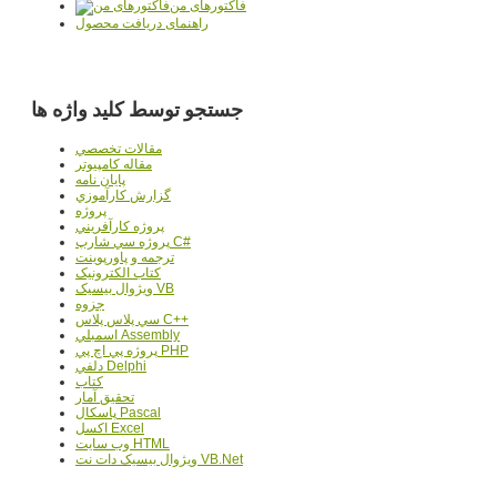
فاکتورهای من
راهنمای دریافت محصول
جستجو توسط کلید واژه ها
مقالات تخصصي
مقاله کامپیوتر
پایان نامه
گزارش کارآموزي
پروژه
پروژه کارآفريني
پروژه سي شارپ C#
ترجمه و پاورپوينت
کتاب الکترونيک
ويژوال بيسيک VB
جزوه
سي پلاس پلاس C++
اسمبلي Assembly
پروژه پي اچ پي PHP
دلفي Delphi
کتاب
تحقيق آمار
پاسکال Pascal
اکسل Excel
وب سايت HTML
ويژوال بيسيک دات نت VB.Net