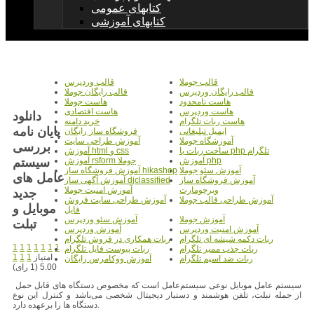
کتابهای عمومی
کتابهای آموزشی
قالب جوملا
قالب وردپرس
قالب رایگان وردپرس
قالب رایگان جوملا
هاست نامحدود
هاست جوملا
هاست وردپرس
هاست اقتصادی
دانلود
هاست ربات تلگرام
خرید دامنه
پایان نامه
ایمیل تبلیغاتی
فروشگاه ساز رایگان
آموزشگاه جوملا
آموزش طراحی سایت
بررسی
ساخت ربات با php تلگرام
آموزش html و css
سیستم
آموزش php
آموزش rsform جوملا
آموزش سئو جوملا
آموزش فروشگاه ساز hikashop
عامل های
آموزش فروشگاه ساز
آموزش آگهی ساز djclassified
ویرچومارت
آموزش امنیت جوملا
جدید
آموزش طراحی قالب جوملا
آموزش طراحی سایت فروش
موبایل و
فایل
آموزش جوملا
آموزش سئو وردپرس
تبلت
آموزش امنیت وردپرس
آموزش وردپرس
ربات دکمه شیشه ای تلگرام
ربات همکاری در فروش تلگرام
1
1
1
1
1
1
1
ربات جذب ممبر تلگرام
ربات پیوست فایل تلگرام
امتیاز
1
1
1
ربات ضد اسپم تلگرام
آموزش ووکامرس رایگان
5.00 (1 رای)
سیستم عامل موبایل نوعی سیستم‌عامل است که مخصوص دستگاه های قابل حمل
از جمله تبلت، تلفن هوشمند و دستیار دیجیتال شخصی می‌باشد و کنترل این نوع
دستگاه ها را برعهده دارد.