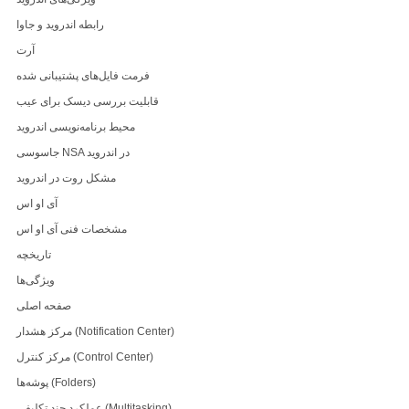
رابطه اندروید و جاوا
آرت
فرمت فایل‌های پشتیبانی شده
قابلیت بررسی دیسک برای عیب
محیط برنامه‌نویسی اندروید
جاسوسی NSA در اندروید
مشکل روت در اندروید
آی او اس
مشخصات فنی آی او اس
تاریخچه
ویژگی‌ها
صفحه اصلی
مرکز هشدار (Notification Center)
مرکز کنترل (Control Center)
پوشه‌ها (Folders)
عملکرد چند تکلیفی (Multitasking)