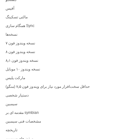
آفیس
مالتی تسکینگ
همگام سازی Sync
نسخه‌ها
نسخه ویندوز فون ۷
نسخه ویندوز فون ۸
نسخه ویندوز فون ۸٫۱
نسخه ویندوز ۱۰ موبایل
مارکت پلیس
حداقل سخت‌افزار مورد نیاز برای ویندوز فون ۷٫۵ (منگو)
دستیار شخصی
سیمبین
مقدمه ای بر symbian
مشخصات فنی سیمبین
تاریخچه
ورژن های سیمبین