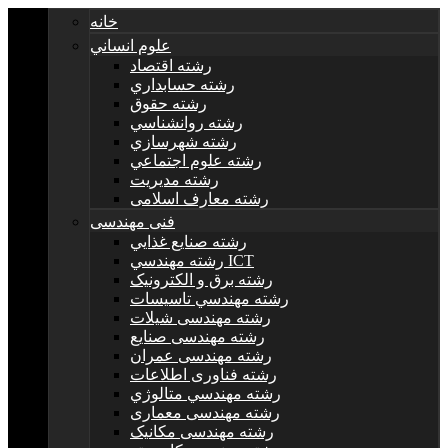
خانه
علوم انساني
رشته اقتصاد
رشته حسابداري
رشته حقوق
رشته روانشناسي
رشته شهرسازي
رشته علوم اجتماعي
رشته مديريت
رشته معارف اسلامی
فنی مهندسی
رشته صنايع غذايي
رشته مهندسي ICT
رشته برق و الکترونيک
رشته مهندسي تاسيسات
رشته مهندسی شیلات
رشته مهندسی صنایع
رشته مهندسی عمران
رشته فناوری اطلاعات
رشته مهندسي متالوژي
رشته مهندسی معماری
رشته مهندسی مکانیک