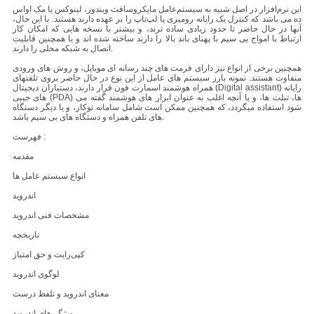
این نرم‌افزار در اصل شبیه به سیستم‌عامل مایکروسافت ویندوز، لینوکس یا مک اواس
ده می باشد که کنترل یک رایانه رومیزی یا لپ‌تاپ را بر عهده دارند هستند. با این حال،
آنها در حال حاضر تا حدود زیادی ساده ترند، و بیشتر با نسخه هایی که امکان کار
ارتباط با امواج بی سیم با پهنای باند بالا را دارند ساخته شده اند و یا همچنین قابلیت
اتصال به شبکه محلی را دارند.
همچنین برخی از انواع نیز دارای فرمت های چند رسانه ای موبایل، و روش های ورودی
متفاوت هستند. نمونه بارز سیستم های عامل از این نوع در حال حاضر بروی تلفنهای
همراه هوشمند اسمارت فون قرار دارند، دستیاران دیجیتال (Digital assistant) رایانه
های جیبی (PDA) ها، تبلت ها، و یا آنچه اغلب به عنوان ابزار های هوشمند گفته می
شود استفاده میگردد، که همچنین ممکن است شامل سامانه توکار، و یا دیگر دستگاه
های تلفن همراه و دستگاه های بی سیم باشد.
فهرست :
مقدمه
انواع سیستم عامل ها
اندروید
مشخصات فنی اندروید
تاریخچه
کپی‌رایت و حق امتیاز
لوگوی اندروید
معنای اندروید و تلفظ درست
ویژگی‌های اندروید