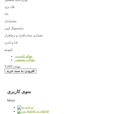
بلک بری
بادا
چشم‌انداز
سامسونگ اپس
معماری سخت‌افزار و نرم‌افزار
بادا و تایزن
اوبونتو
مقاله کامپیوتر
مقالات تخصصي
5,000 تومان
منوی کاربری
Menu
ورود
فایلهای من