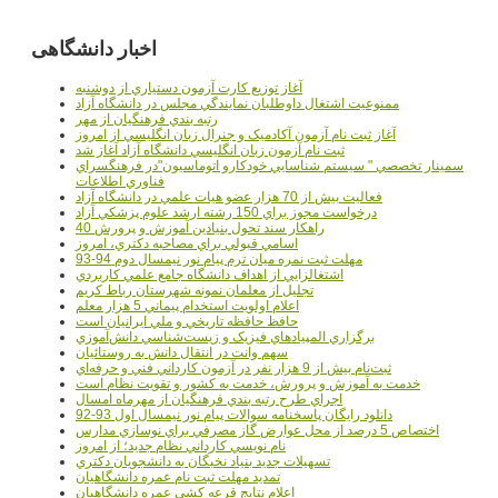
اخبار دانشگاهی
آغاز توزيع کارت آزمون دستياري از دوشنبه
ممنوعيت اشتغال داوطلبان نمايندگي مجلس در دانشگاه آزاد
رتبه بندي فرهنگيان از مهر
آغاز ثبت نام آزمون آکادميک و جنرال زبان انگليسي از امروز
ثبت نام آزمون زبان انگليسي دانشگاه آزاد آغاز شد
سمينار تخصصي " سيستم شناسايي خودکارو اتوماسيون"در فرهنگسراي
فناوري اطلاعات
فعاليت بيش از 70 هزار عضو هيات علمي در دانشگاه آزاد
درخواست مجوز براي 150 رشته ارشد علوم پزشکي آزاد
40 راهکار سند تحول بنيادين آموزش و پرورش
اسامي قبولي براي مصاحبه دکتري، امروز
مهلت ثبت نمره میان ترم پیام نور نیمسال دوم 94-93
اشتغالزايي از اهداف دانشگاه جامع علمي کاربردي
تجليل از معلمان نمونه شهرستان رباط کريم
اعلام اولويت استخدام پيماني 5 هزار معلم
حافظ حافظه تاريخي و ملي ايرانيان است
برگزاري المپيادهاي فيزيک و زيست‌شناسي دانش‌آموزي
سهم وانت در انتقال دانش به روستائيان
ثبت‌نام بيش از 9 هزار نفر در آزمون کارداني فني و حرفه‌اي
خدمت به آموزش و پرورش، خدمت به کشور و تقويت نظام است
اجراي طرح رتبه بندي فرهنگيان از مهرماه امسال
دانلود رایگان پاسخنامه سوالات پیام نور نیمسال اول 93-92
اختصاص 5 درصد از محل عوارض گاز مصرفي براي نوسازي مدارس
نام نويسي کارداني نظام جديد؛ از امروز
تسهيلات جديد بنياد نخبگان به دانشجويان دکتري
تمديد مهلت ثبت نام عمره دانشگاهيان
اعلام نتايج قرعه کشي عمره دانشگاهيان