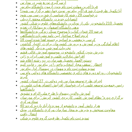
ازسرگيري توزيع شير در مدارس
فردا آخرین مهلت ثبت نام بدون آزمون دانشگاه پیام نور
آیا تکمیل ظرفیت ارشد فراگیر پیام نور نوبت چهاردهم برگزار می شود؟
درخواست 29 رشته کارشناسي ارشد بررسي مي شود
انتصابات جديد در دانشگاه محقق اردبيلي
تحصيل 210 دانشجو در يکي از نوپاترين دانشکده‌هاي علوم پزشکي کشور
بدهي دانشگاه اصفهان به پيمانکاران تغذيه
عرضه 20 عنوان کتاب با موضوع سبک زندگي به دانشگاه‌ها
لزوم اصلاح ساختار آيين نامه نشريات دانشگاهي
18 کرسي پژوهشي به اساتيد برجسته اهدا شده است
اعلام آمادگي وزير آموزش و پرورش کشورمان براي در اختيار گذاشتن
تجربيات آموزشي به ديگر کشورهاي
پذيرش بدون کنکور دانشجو در موسسه آموزش عالي قشم
افزايش تبادلات علمي و آموزشي ايران و ژاپن
دستورالعمل تحصیل همزمان در دو رشته اعلام شد
اخطار : سقف مجاز انتخاب واحد را در پیام نور رعایت کنید
تمدید مهلت ثبت نام و مهمان در نیمسال اول پیام نور
دانشجويان روزانه دوره هاي دكتري تخصصي دانشگاه هاي دولتي وام مي
گيرند
اجراي طرح توسعه مدارس غير دولتي در 27 استان کشور
رئيس جمعيت توسعه علمي ايران خواستار افزايش اعضاي هيات علمي در
دانشگاهها
آموزش والدين بيسواد با طرح ملي الزام و تشويق
برگزاري دوره" نظام آموزش علمي كاربردي كشور اتريش" براي مدرسان
ستاد مرکزي
40 هزار دانش آموز و دانشجو از موزه دارآباد بازديد کردند
معاونت سنجش و پذيرش به محل سازمان مرکزي دانشگاه در پونک
انتقال يافت
تمديد ثبت نام تکميل ظرفيت گروه علوم پزشکي