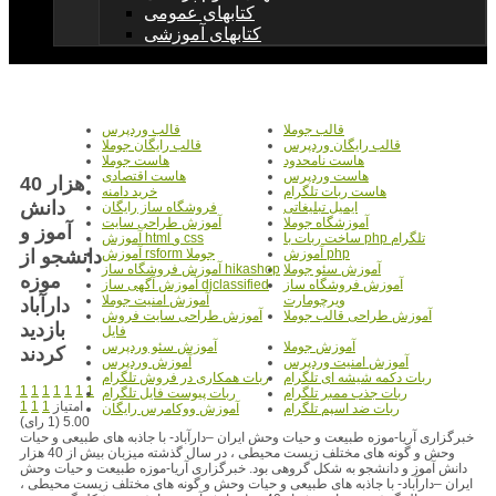
کتابهای عمومی
کتابهای آموزشی
قالب جوملا
قالب وردپرس
قالب رایگان وردپرس
قالب رایگان جوملا
هاست نامحدود
هاست جوملا
هاست وردپرس
هاست اقتصادی
40 هزار
هاست ربات تلگرام
خرید دامنه
دانش
ایمیل تبلیغاتی
فروشگاه ساز رایگان
آموزشگاه جوملا
آموزش طراحی سایت
آموز و
ساخت ربات با php تلگرام
آموزش html و css
دانشجو از
آموزش php
آموزش rsform جوملا
آموزش سئو جوملا
آموزش فروشگاه ساز hikashop
موزه
آموزش فروشگاه ساز
آموزش آگهی ساز djclassified
ویرچومارت
آموزش امنیت جوملا
دارآباد
آموزش طراحی قالب جوملا
آموزش طراحی سایت فروش
بازديد
فایل
آموزش جوملا
آموزش سئو وردپرس
کردند
آموزش امنیت وردپرس
آموزش وردپرس
ربات دکمه شیشه ای تلگرام
ربات همکاری در فروش تلگرام
1
1
1
1
1
1
1
ربات جذب ممبر تلگرام
ربات پیوست فایل تلگرام
امتیاز
1
1
1
ربات ضد اسپم تلگرام
آموزش ووکامرس رایگان
5.00 (1 رای)
خبرگزاری آریا-موزه طبیعت و حیات وحش ایران –دارآباد- با جاذبه های طبیعی و حیات
وحش و گونه های مختلف زیست محیطی ، در سال گذشته میزبان بیش از 40 هزار
دانش آموز و دانشجو به شکل گروهی بود. خبرگزاری آریا-موزه طبیعت و حیات وحش
ایران –دارآباد- با جاذبه های طبیعی و حیات وحش و گونه های مختلف زیست محیطی ،