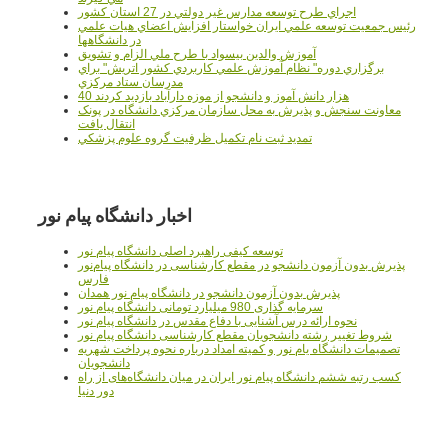
اجراي طرح توسعه مدارس غير دولتي در 27 استان کشور
رئيس جمعيت توسعه علمي ايران خواستار افزايش اعضاي هيات علمي
در دانشگاهها
آموزش والدين بيسواد با طرح ملي الزام و تشويق
برگزاري دوره" نظام آموزش علمي كاربردي كشور اتريش" براي
مدرسان ستاد مرکزي
40 هزار دانش آموز و دانشجو از موزه دارآباد بازديد کردند
معاونت سنجش و پذيرش به محل سازمان مرکزي دانشگاه در پونک
انتقال يافت
تمديد ثبت نام تکميل ظرفيت گروه علوم پزشکي
اخبار دانشگاه پیام نور
توسعه کیفی راهبرد اصلی دانشگاه پیام نور
پذیرش بدون آزمون دانشجو در مقطع کارشناسی در دانشگاه پیام‌نور
فارس
پذیرش بدون آزمون دانشجو در دانشگاه پیام نور همدان
سرمایه گذاری 980 میلیارد تومانی دانشگاه پیام نور
نحوه ارائه درس آشنایی با دفاع مقدس در دانشگاه پیام نور
شروط تغییر رشته دانشجویان مقطع کارشناسی دانشگاه پیام نور
تصمیمات دانشگاه یام نور و کمیته امداد درباره نحوه پرداخت شهریه
دانشجویان
کسب رتبه ششم دانشگاه پیام نور ایران در میان دانشگاه‌های از راه
دور دنیا