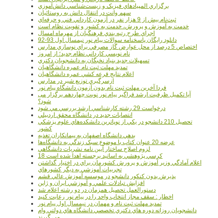
برگزاري المپيادهاي فيزيک و زيست‌شناسي دانش‌آموزي
سهم وانت در انتقال دانش به روستائيان
ثبت‌نام بيش از 9 هزار نفر در آزمون کارداني فني و حرفه‌اي
خدمت به آموزش و پرورش، خدمت به کشور و تقويت نظام است
اجراي طرح رتبه بندي فرهنگيان از مهرماه امسال
دانلود رایگان پاسخنامه سوالات پیام نور نیمسال اول 93-92
اختصاص 5 درصد از محل عوارض گاز مصرفي براي نوسازي مدارس
نام نويسي کارداني نظام جديد؛ از امروز
تسهيلات جديد بنياد نخبگان به دانشجويان دکتري
تمديد مهلت ثبت نام عمره دانشگاهيان
اعلام نتايج قرعه کشي عمره دانشگاهيان
ازسرگيري توزيع شير در مدارس
فردا آخرین مهلت ثبت نام بدون آزمون دانشگاه پیام نور
آیا تکمیل ظرفیت ارشد فراگیر پیام نور نوبت چهاردهم برگزار می
شود؟
درخواست 29 رشته کارشناسي ارشد بررسي مي شود
انتصابات جديد در دانشگاه محقق اردبيلي
تحصيل 210 دانشجو در يکي از نوپاترين دانشکده‌هاي علوم پزشکي
کشور
بدهي دانشگاه اصفهان به پيمانکاران تغذيه
عرضه 20 عنوان کتاب با موضوع سبک زندگي به دانشگاه‌ها
لزوم اصلاح ساختار آيين نامه نشريات دانشگاهي
18 کرسي پژوهشي به اساتيد برجسته اهدا شده است
اعلام آمادگي وزير آموزش و پرورش کشورمان براي در اختيار گذاشتن
تجربيات آموزشي به ديگر کشورهاي
پذيرش بدون کنکور دانشجو در موسسه آموزش عالي قشم
افزايش تبادلات علمي و آموزشي ايران و ژاپن
دستورالعمل تحصیل همزمان در دو رشته اعلام شد
اخطار : سقف مجاز انتخاب واحد را در پیام نور رعایت کنید
تمدید مهلت ثبت نام و مهمان در نیمسال اول پیام نور
دانشجويان روزانه دوره هاي دكتري تخصصي دانشگاه هاي دولتي وام
مي گيرند