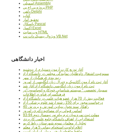
اسمبلي Assembly
پروژه پي اچ پي PHP
دلفي Delphi
کتاب
تحقيق آمار
پاسکال Pascal
اکسل Excel
وب سايت HTML
ويژوال بيسيک دات نت VB.Net
اخبار دانشگاهی
آغاز توزيع کارت آزمون دستياري از دوشنبه
ممنوعيت اشتغال داوطلبان نمايندگي مجلس در دانشگاه آزاد
رتبه بندي فرهنگيان از مهر
آغاز ثبت نام آزمون آکادميک و جنرال زبان انگليسي از امروز
ثبت نام آزمون زبان انگليسي دانشگاه آزاد آغاز شد
سمينار تخصصي " سيستم شناسايي خودکارو اتوماسيون"در
فرهنگسراي فناوري اطلاعات
فعاليت بيش از 70 هزار عضو هيات علمي در دانشگاه آزاد
درخواست مجوز براي 150 رشته ارشد علوم پزشکي آزاد
40 راهکار سند تحول بنيادين آموزش و پرورش
اسامي قبولي براي مصاحبه دکتري، امروز
مهلت ثبت نمره میان ترم پیام نور نیمسال دوم 94-93
اشتغالزايي از اهداف دانشگاه جامع علمي کاربردي
تجليل از معلمان نمونه شهرستان رباط کريم
اعلام اولويت استخدام پيماني 5 هزار معلم
حافظ حافظه تاريخي و ملي ايرانيان است