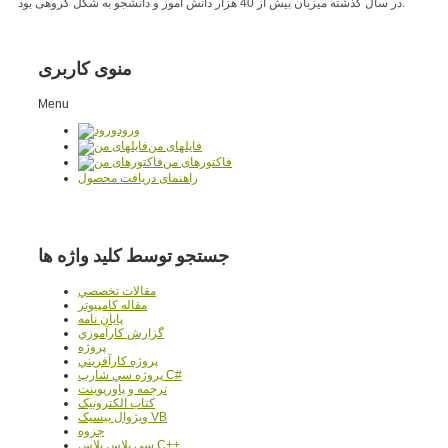
در سال گذشته میزبان بیش از 40 هزار دانش آموز و دانشجو به شکل گروهی بود.
منوی کاربری
Menu
ورود
فایلهای من
فاکتورهای من
راهنمای دریافت محصول
جستجو توسط کلید واژه ها
مقالات تخصصي
مقاله کامپیوتر
پایان نامه
گزارش کارآموزي
پروژه
پروژه کارآفريني
پروژه سي شارپ C#
ترجمه و پاورپوينت
کتاب الکترونيک
ويژوال بيسيک VB
جزوه
سي پلاس پلاس C++