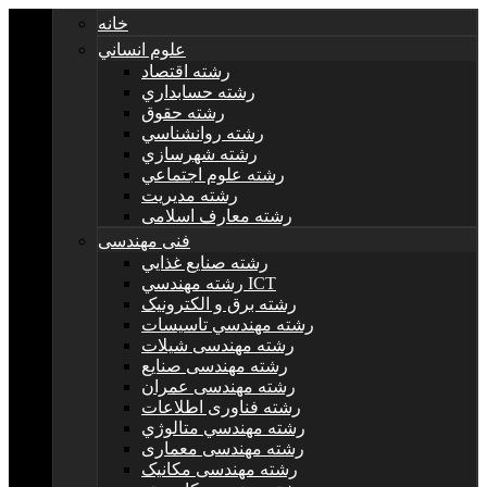
خانه
علوم انساني
رشته اقتصاد
رشته حسابداري
رشته حقوق
رشته روانشناسي
رشته شهرسازي
رشته علوم اجتماعي
رشته مديريت
رشته معارف اسلامی
فنی مهندسی
رشته صنايع غذايي
رشته مهندسي ICT
رشته برق و الکترونيک
رشته مهندسي تاسيسات
رشته مهندسی شیلات
رشته مهندسی صنایع
رشته مهندسی عمران
رشته فناوری اطلاعات
رشته مهندسي متالوژي
رشته مهندسی معماری
رشته مهندسی مکانیک