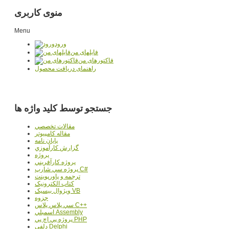
منوی کاربری
Menu
ورود
فایلهای من
فاکتورهای من
راهنمای دریافت محصول
جستجو توسط کلید واژه ها
مقالات تخصصي
مقاله کامپیوتر
پایان نامه
گزارش کارآموزي
پروژه
پروژه کارآفريني
پروژه سي شارپ C#
ترجمه و پاورپوينت
کتاب الکترونيک
ويژوال بيسيک VB
جزوه
سي پلاس پلاس C++
اسمبلي Assembly
پروژه پي اچ پي PHP
دلفي Delphi