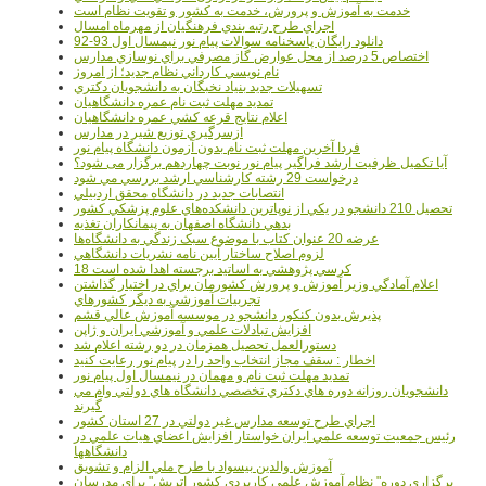
خدمت به آموزش و پرورش، خدمت به کشور و تقويت نظام است
اجراي طرح رتبه بندي فرهنگيان از مهرماه امسال
دانلود رایگان پاسخنامه سوالات پیام نور نیمسال اول 93-92
اختصاص 5 درصد از محل عوارض گاز مصرفي براي نوسازي مدارس
نام نويسي کارداني نظام جديد؛ از امروز
تسهيلات جديد بنياد نخبگان به دانشجويان دکتري
تمديد مهلت ثبت نام عمره دانشگاهيان
اعلام نتايج قرعه کشي عمره دانشگاهيان
ازسرگيري توزيع شير در مدارس
فردا آخرین مهلت ثبت نام بدون آزمون دانشگاه پیام نور
آیا تکمیل ظرفیت ارشد فراگیر پیام نور نوبت چهاردهم برگزار می شود؟
درخواست 29 رشته کارشناسي ارشد بررسي مي شود
انتصابات جديد در دانشگاه محقق اردبيلي
تحصيل 210 دانشجو در يکي از نوپاترين دانشکده‌هاي علوم پزشکي کشور
بدهي دانشگاه اصفهان به پيمانکاران تغذيه
عرضه 20 عنوان کتاب با موضوع سبک زندگي به دانشگاه‌ها
لزوم اصلاح ساختار آيين نامه نشريات دانشگاهي
18 کرسي پژوهشي به اساتيد برجسته اهدا شده است
اعلام آمادگي وزير آموزش و پرورش کشورمان براي در اختيار گذاشتن
تجربيات آموزشي به ديگر کشورهاي
پذيرش بدون کنکور دانشجو در موسسه آموزش عالي قشم
افزايش تبادلات علمي و آموزشي ايران و ژاپن
دستورالعمل تحصیل همزمان در دو رشته اعلام شد
اخطار : سقف مجاز انتخاب واحد را در پیام نور رعایت کنید
تمدید مهلت ثبت نام و مهمان در نیمسال اول پیام نور
دانشجويان روزانه دوره هاي دكتري تخصصي دانشگاه هاي دولتي وام مي
گيرند
اجراي طرح توسعه مدارس غير دولتي در 27 استان کشور
رئيس جمعيت توسعه علمي ايران خواستار افزايش اعضاي هيات علمي در
دانشگاهها
آموزش والدين بيسواد با طرح ملي الزام و تشويق
برگزاري دوره" نظام آموزش علمي كاربردي كشور اتريش" براي مدرسان