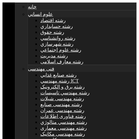
خانه
علوم انساني
رشته اقتصاد
رشته حسابداري
رشته حقوق
رشته روانشناسي
رشته شهرسازي
رشته علوم اجتماعي
رشته مديريت
رشته معارف اسلامی
فنی مهندسی
رشته صنايع غذايي
رشته مهندسي ICT
رشته برق و الکترونيک
رشته مهندسي تاسيسات
رشته مهندسی شیلات
رشته مهندسی صنایع
رشته مهندسی عمران
رشته فناوری اطلاعات
رشته مهندسي متالوژي
رشته مهندسی معماری
رشته مهندسی مکانیک