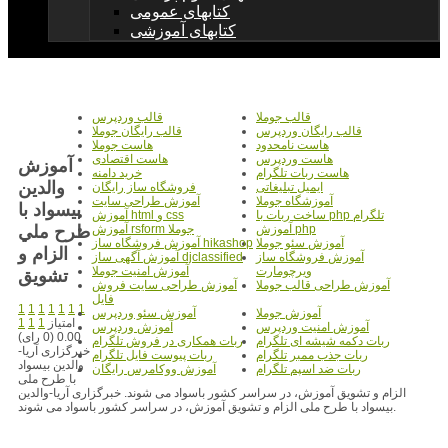
کتابهای عمومی
کتابهای آموزشی
قالب جوملا
قالب وردپرس
قالب رایگان وردپرس
قالب رایگان جوملا
هاست نامحدود
هاست جوملا
هاست وردپرس
هاست اقتصادی
آموزش
هاست ربات تلگرام
خرید دامنه
والدين
ایمیل تبلیغاتی
فروشگاه ساز رایگان
آموزشگاه جوملا
آموزش طراحی سایت
بيسواد با
ساخت ربات با php تلگرام
آموزش html و css
طرح ملي
آموزش php
آموزش rsform جوملا
آموزش سئو جوملا
آموزش فروشگاه ساز hikashop
الزام و
آموزش فروشگاه ساز
آموزش آگهی ساز djclassified
ویرچومارت
آموزش امنیت جوملا
تشويق
آموزش طراحی قالب جوملا
آموزش طراحی سایت فروش
فایل
1
1
1
1
1
1
1
آموزش جوملا
آموزش سئو وردپرس
امتیاز
1
1
1
آموزش امنیت وردپرس
آموزش وردپرس
0.00 (0 رای)
ربات دکمه شیشه ای تلگرام
ربات همکاری در فروش تلگرام
خبرگزاری آریا-
ربات جذب ممبر تلگرام
ربات پیوست فایل تلگرام
والدین بیسواد
ربات ضد اسپم تلگرام
آموزش ووکامرس رایگان
با طرح ملی
الزام و تشویق آموزش، در سراسر کشور باسواد می شوند. خبرگزاری آریا-والدین
بیسواد با طرح ملی الزام و تشویق آموزش، در سراسر کشور باسواد می شوند.