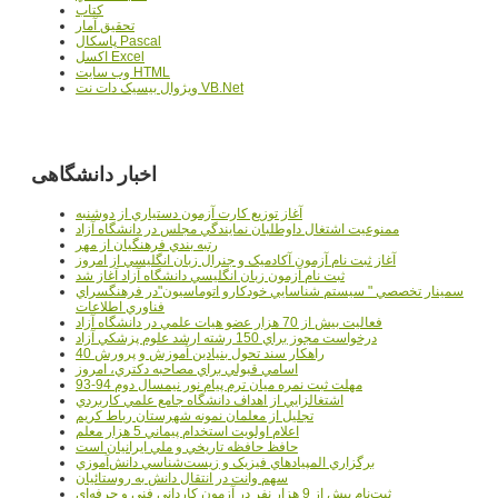
کتاب
تحقيق آمار
پاسکال Pascal
اکسل Excel
وب سايت HTML
ويژوال بيسيک دات نت VB.Net
اخبار دانشگاهی
آغاز توزيع کارت آزمون دستياري از دوشنبه
ممنوعيت اشتغال داوطلبان نمايندگي مجلس در دانشگاه آزاد
رتبه بندي فرهنگيان از مهر
آغاز ثبت نام آزمون آکادميک و جنرال زبان انگليسي از امروز
ثبت نام آزمون زبان انگليسي دانشگاه آزاد آغاز شد
سمينار تخصصي " سيستم شناسايي خودکارو اتوماسيون"در فرهنگسراي
فناوري اطلاعات
فعاليت بيش از 70 هزار عضو هيات علمي در دانشگاه آزاد
درخواست مجوز براي 150 رشته ارشد علوم پزشکي آزاد
40 راهکار سند تحول بنيادين آموزش و پرورش
اسامي قبولي براي مصاحبه دکتري، امروز
مهلت ثبت نمره میان ترم پیام نور نیمسال دوم 94-93
اشتغالزايي از اهداف دانشگاه جامع علمي کاربردي
تجليل از معلمان نمونه شهرستان رباط کريم
اعلام اولويت استخدام پيماني 5 هزار معلم
حافظ حافظه تاريخي و ملي ايرانيان است
برگزاري المپيادهاي فيزيک و زيست‌شناسي دانش‌آموزي
سهم وانت در انتقال دانش به روستائيان
ثبت‌نام بيش از 9 هزار نفر در آزمون کارداني فني و حرفه‌اي