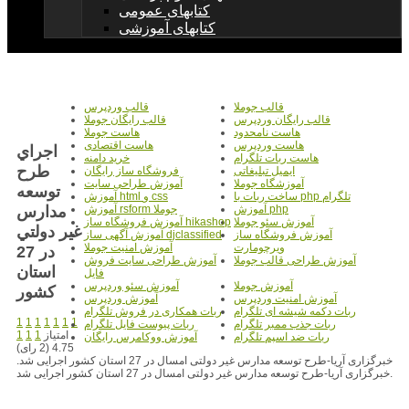
کتابهای عمومی
کتابهای آموزشی
قالب جوملا
قالب وردپرس
قالب رایگان وردپرس
قالب رایگان جوملا
هاست نامحدود
هاست جوملا
هاست وردپرس
هاست اقتصادی
اجراي
هاست ربات تلگرام
خرید دامنه
طرح
ایمیل تبلیغاتی
فروشگاه ساز رایگان
آموزشگاه جوملا
آموزش طراحی سایت
توسعه
ساخت ربات با php تلگرام
آموزش html و css
مدارس
آموزش php
آموزش rsform جوملا
آموزش سئو جوملا
آموزش فروشگاه ساز hikashop
غير دولتي
آموزش فروشگاه ساز
آموزش آگهی ساز djclassified
ویرچومارت
آموزش امنیت جوملا
در 27
آموزش طراحی قالب جوملا
آموزش طراحی سایت فروش
استان
فایل
آموزش جوملا
آموزش سئو وردپرس
کشور
آموزش امنیت وردپرس
آموزش وردپرس
ربات دکمه شیشه ای تلگرام
ربات همکاری در فروش تلگرام
1
1
1
1
1
1
1
ربات جذب ممبر تلگرام
ربات پیوست فایل تلگرام
امتیاز
1
1
1
ربات ضد اسپم تلگرام
آموزش ووکامرس رایگان
4.75 (2 رای)
خبرگزاری آریا-طرح توسعه مدارس غیر دولتی امسال در 27 استان کشور اجرایی شد.
خبرگزاری آریا-طرح توسعه مدارس غیر دولتی امسال در 27 استان کشور اجرایی شد.