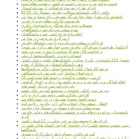
خدمت به آموزش و پرورش، خدمت به کشور و تقويت نظام است
اجراي طرح رتبه بندي فرهنگيان از مهرماه امسال
دانلود رایگان پاسخنامه سوالات پیام نور نیمسال اول 93-92
اختصاص 5 درصد از محل عوارض گاز مصرفي براي نوسازي مدارس
نام نويسي کارداني نظام جديد؛ از امروز
تسهيلات جديد بنياد نخبگان به دانشجويان دکتري
تمديد مهلت ثبت نام عمره دانشگاهيان
اعلام نتايج قرعه کشي عمره دانشگاهيان
ازسرگيري توزيع شير در مدارس
فردا آخرین مهلت ثبت نام بدون آزمون دانشگاه پیام نور
آیا تکمیل ظرفیت ارشد فراگیر پیام نور نوبت چهاردهم برگزار می شود؟
درخواست 29 رشته کارشناسي ارشد بررسي مي شود
انتصابات جديد در دانشگاه محقق اردبيلي
تحصيل 210 دانشجو در يکي از نوپاترين دانشکده‌هاي علوم پزشکي کشور
بدهي دانشگاه اصفهان به پيمانکاران تغذيه
عرضه 20 عنوان کتاب با موضوع سبک زندگي به دانشگاه‌ها
لزوم اصلاح ساختار آيين نامه نشريات دانشگاهي
18 کرسي پژوهشي به اساتيد برجسته اهدا شده است
اعلام آمادگي وزير آموزش و پرورش کشورمان براي در اختيار گذاشتن
تجربيات آموزشي به ديگر کشورهاي
پذيرش بدون کنکور دانشجو در موسسه آموزش عالي قشم
افزايش تبادلات علمي و آموزشي ايران و ژاپن
دستورالعمل تحصیل همزمان در دو رشته اعلام شد
اخطار : سقف مجاز انتخاب واحد را در پیام نور رعایت کنید
تمدید مهلت ثبت نام و مهمان در نیمسال اول پیام نور
دانشجويان روزانه دوره هاي دكتري تخصصي دانشگاه هاي دولتي وام مي
گيرند
اجراي طرح توسعه مدارس غير دولتي در 27 استان کشور
رئيس جمعيت توسعه علمي ايران خواستار افزايش اعضاي هيات علمي در
دانشگاهها
آموزش والدين بيسواد با طرح ملي الزام و تشويق
برگزاري دوره" نظام آموزش علمي كاربردي كشور اتريش" براي مدرسان