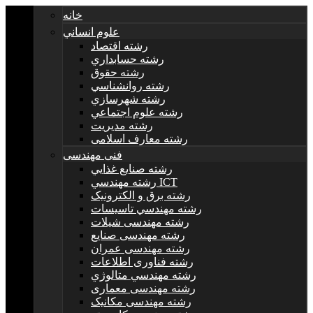
خانه
علوم انساني
رشته اقتصاد
رشته حسابداري
رشته حقوق
رشته روانشناسي
رشته شهرسازي
رشته علوم اجتماعي
رشته مديريت
رشته معارف اسلامی
فنی مهندسی
رشته صنايع غذايي
رشته مهندسي ICT
رشته برق و الکترونيک
رشته مهندسي تاسيسات
رشته مهندسی شیلات
رشته مهندسی صنایع
رشته مهندسی عمران
رشته فناوری اطلاعات
رشته مهندسي متالوژي
رشته مهندسی معماری
رشته مهندسی مکانیک