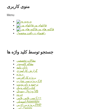
منوی کاربری
Menu
ورود
فایلهای من
فاکتورهای من
راهنمای دریافت محصول
جستجو توسط کلید واژه ها
مقالات تخصصي
مقاله کامپیوتر
پایان نامه
گزارش کارآموزي
پروژه
پروژه کارآفريني
پروژه سي شارپ C#
ترجمه و پاورپوينت
کتاب الکترونيک
ويژوال بيسيک VB
جزوه
سي پلاس پلاس C++
اسمبلي Assembly
پروژه پي اچ پي PHP
دلفي Delphi