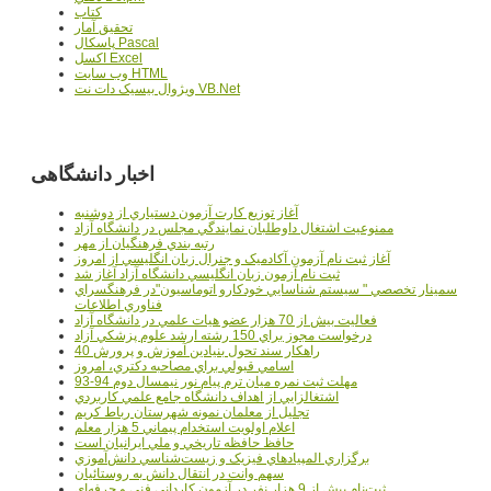
کتاب
تحقيق آمار
پاسکال Pascal
اکسل Excel
وب سايت HTML
ويژوال بيسيک دات نت VB.Net
اخبار دانشگاهی
آغاز توزيع کارت آزمون دستياري از دوشنبه
ممنوعيت اشتغال داوطلبان نمايندگي مجلس در دانشگاه آزاد
رتبه بندي فرهنگيان از مهر
آغاز ثبت نام آزمون آکادميک و جنرال زبان انگليسي از امروز
ثبت نام آزمون زبان انگليسي دانشگاه آزاد آغاز شد
سمينار تخصصي " سيستم شناسايي خودکارو اتوماسيون"در فرهنگسراي
فناوري اطلاعات
فعاليت بيش از 70 هزار عضو هيات علمي در دانشگاه آزاد
درخواست مجوز براي 150 رشته ارشد علوم پزشکي آزاد
40 راهکار سند تحول بنيادين آموزش و پرورش
اسامي قبولي براي مصاحبه دکتري، امروز
مهلت ثبت نمره میان ترم پیام نور نیمسال دوم 94-93
اشتغالزايي از اهداف دانشگاه جامع علمي کاربردي
تجليل از معلمان نمونه شهرستان رباط کريم
اعلام اولويت استخدام پيماني 5 هزار معلم
حافظ حافظه تاريخي و ملي ايرانيان است
برگزاري المپيادهاي فيزيک و زيست‌شناسي دانش‌آموزي
سهم وانت در انتقال دانش به روستائيان
ثبت‌نام بيش از 9 هزار نفر در آزمون کارداني فني و حرفه‌اي