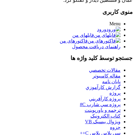
عمان و فلسطین دیدار و گفتگو کرد.
منوی کاربری
Menu
ورود
فایلهای من
فاکتورهای من
راهنمای دریافت محصول
جستجو توسط کلید واژه ها
مقالات تخصصي
مقاله کامپیوتر
پایان نامه
گزارش کارآموزي
پروژه
پروژه کارآفريني
پروژه سي شارپ C#
ترجمه و پاورپوينت
کتاب الکترونيک
ويژوال بيسيک VB
جزوه
سي پلاس پلاس C++