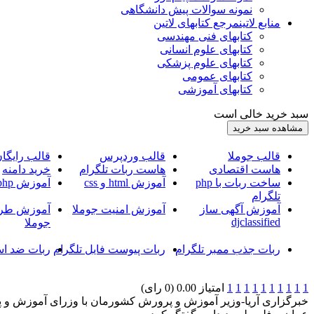
نمونه سوالات پیش دانشگاهی
منابع لاتین
مرجع کتابهای لاتین
کتابهای فنی مهندسی
کتابهای علوم انسانی
کتابهای علوم پزشکی
کتابهای عمومی
کتابهای آموزشی
سبد خرید خالی است
قالب جوملا
قالب وردپرس
قالب رایگا
هاست اقتصادی
هاست ربات تلگرام
خرید دامنه
ساخت ربات با php
آموزش html و css
آموزش php
تلگرام
آموزش آگهی ساز
آموزش امنیت جوملا
آموزش طرا
djclassified
جوملا
ربات جذب ممبر تلگرام
ربات پیوست فایل تلگرام
ربات ضد اس
1
1
1
1
1
1
1
1
1
1
امتیاز 0.00 (0 رای)
خبرگزاری آریا-وزیر آموزش و پرورش کشورمان با وزرای آموزش و پ