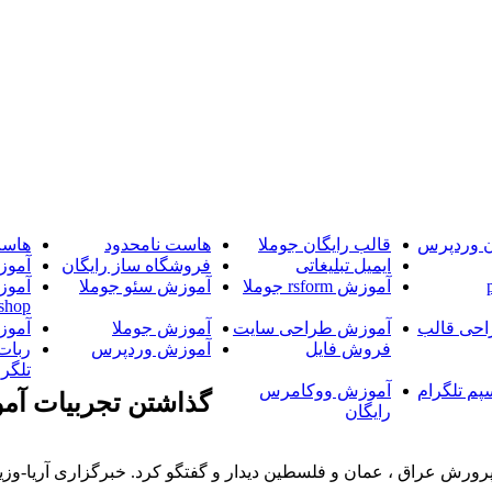
ن وردپرس
قالب رایگان جوملا
هاست نامحدود
هاست
ایمیل تبلیغاتی
فروشگاه ساز رایگان
آموز
آموزش rsform جوملا
آموزش سئو جوملا
آموز
shop
حی قالب
آموزش طراحی سایت
آموزش جوملا
آموز
فروش فایل
آموزش وردپرس
ربات
تلگرا
پم تلگرام
آموزش ووکامرس
گذاشتن تجربيات آم
رایگان
رورش عراق ، عمان و فلسطین دیدار و گفتگو کرد. خبرگزاری آریا-و