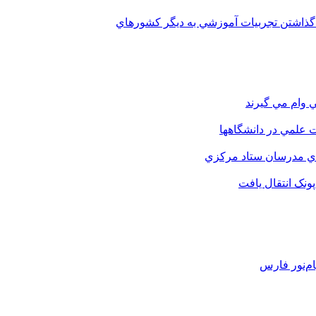
 گذاشتن تجربيات آموزشي به ديگر کشورهاي
 وام مي گيرند
 علمي در دانشگاهها
اي مدرسان ستاد مرکزي
نک انتقال يافت
م‌نور فارس