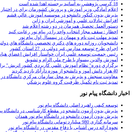
18 کرسي پژوهشي به اساتيد برجسته اهدا شده است
اعلام آمادگي وزير آموزش و پرورش کشورمان براي در اختيار
پذيرش بدون کنکور دانشجو در موسسه آموزش عالي قشم
افزايش تبادلات علمي و آموزشي ايران و ژاپن
دستورالعمل تحصیل همزمان در دو رشته اعلام شد
اخطار : سقف مجاز انتخاب واحد را در پیام نور رعایت کنید
تمدید مهلت ثبت نام و مهمان در نیمسال اول پیام نور
دانشجويان روزانه دوره هاي دكتري تخصصي دانشگاه هاي دولتي
اجراي طرح توسعه مدارس غير دولتي در 27 استان کشور
رئيس جمعيت توسعه علمي ايران خواستار افزايش اعضاي هيات
آموزش والدين بيسواد با طرح ملي الزام و تشويق
برگزاري دوره" نظام آموزش علمي كاربردي كشور اتريش" بر
40 هزار دانش آموز و دانشجو از موزه دارآباد بازديد کردند
معاونت سنجش و پذيرش به محل سازمان مرکزي دانشگاه در پو
تمديد ثبت نام تکميل ظرفيت گروه علوم پزشکي
اخبار دانشگاه پیام نور
توسعه کیفی راهبرد اصلی دانشگاه پیام نور
پذیرش بدون آزمون دانشجو در مقطع کارشناسی در دانشگاه پیا
پذیرش بدون آزمون دانشجو در دانشگاه پیام نور همدان
سرمایه گذاری 980 میلیارد تومانی دانشگاه پیام نور
نحوه ارائه درس آشنایی با دفاع مقدس در دانشگاه پیام نور