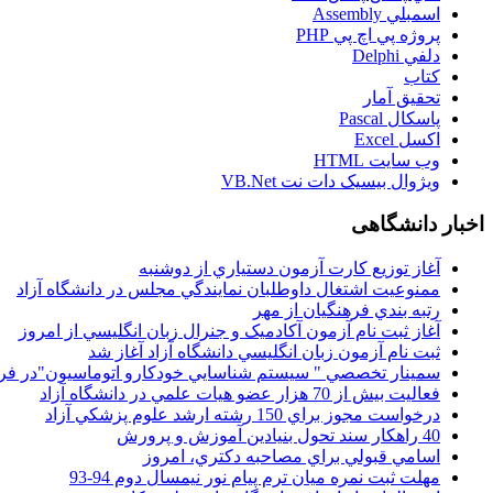
اسمبلي Assembly
پروژه پي اچ پي PHP
دلفي Delphi
کتاب
تحقيق آمار
پاسکال Pascal
اکسل Excel
وب سايت HTML
ويژوال بيسيک دات نت VB.Net
اخبار دانشگاهی
آغاز توزيع کارت آزمون دستياري از دوشنبه
ممنوعيت اشتغال داوطلبان نمايندگي مجلس در دانشگاه آزاد
رتبه بندي فرهنگيان از مهر
آغاز ثبت نام آزمون آکادميک و جنرال زبان انگليسي از امروز
ثبت نام آزمون زبان انگليسي دانشگاه آزاد آغاز شد
سمينار تخصصي " سيستم شناسايي خودکارو اتوماسيون"در فر
فعاليت بيش از 70 هزار عضو هيات علمي در دانشگاه آزاد
درخواست مجوز براي 150 رشته ارشد علوم پزشکي آزاد
40 راهکار سند تحول بنيادين آموزش و پرورش
اسامي قبولي براي مصاحبه دکتري، امروز
مهلت ثبت نمره میان ترم پیام نور نیمسال دوم 94-93