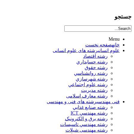
جستجو
Menu
خانه
صفحه نخست
علوم انساني
رشته های علوم انسانی
رشته اقتصاد
رشته حسابداري
رشته حقوق
رشته روانشناسي
رشته شهرسازي
رشته علوم اجتماعي
رشته مديريت
رشته معارف اسلامی
فنی مهندسی
رشته های فنی و مهندسی
رشته صنايع غذايي
رشته مهندسي ICT
رشته برق و الکترونيک
رشته مهندسي تاسيسات
رشته مهندسی شیلات