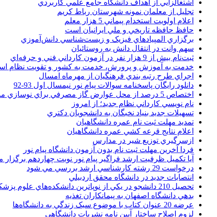
اشتغالزايي از اهداف دانشگاه جامع علمي کاربردي
تجليل از معلمان نمونه شهرستان رباط کريم
اعلام اولويت استخدام پيماني 5 هزار معلم
حافظ حافظه تاريخي و ملي ايرانيان است
برگزاري المپيادهاي فيزيک و زيست‌شناسي دانش‌آموزي
سهم وانت در انتقال دانش به روستائيان
ثبت‌نام بيش از 9 هزار نفر در آزمون کارداني فني و حرفه‌اي
خدمت به آموزش و پرورش، خدمت به کشور و تقويت نظام ا
اجراي طرح رتبه بندي فرهنگيان از مهرماه امسال
دانلود رایگان پاسخنامه سوالات پیام نور نیمسال اول 93-92
اختصاص 5 درصد از محل عوارض گاز مصرفي براي نوسازي مدارس
نام نويسي کارداني نظام جديد؛ از امروز
تسهيلات جديد بنياد نخبگان به دانشجويان دکتري
تمديد مهلت ثبت نام عمره دانشگاهيان
اعلام نتايج قرعه کشي عمره دانشگاهيان
ازسرگيري توزيع شير در مدارس
فردا آخرین مهلت ثبت نام بدون آزمون دانشگاه پیام نور
آیا تکمیل ظرفیت ارشد فراگیر پیام نور نوبت چهاردهم برگزار 
درخواست 29 رشته کارشناسي ارشد بررسي مي شود
انتصابات جديد در دانشگاه محقق اردبيلي
تحصيل 210 دانشجو در يکي از نوپاترين دانشکده‌هاي علوم پزشکي کشور
بدهي دانشگاه اصفهان به پيمانکاران تغذيه
عرضه 20 عنوان کتاب با موضوع سبک زندگي به دانشگاه‌ها
لزوم اصلاح ساختار آيين نامه نشريات دانشگاهي