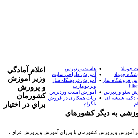
 جوملا
هاست وردپرس
اعلام آمادگي
شگاه جوملا
آموزش طراحی سایت
وزير آموزش
ش فروشگاه ساز
آموزش فروشگاه ساز
hika
و پرورش
ویرچومارت
ش سئو وردپرس
آموزش امنیت وردپرس
کشورمان
 دکمه شیشه ای
ربات همکاری در فروش
براي در اختيار
م
تلگرام
وزشي به ديگر کشورهاي
زیر آموزش و پرورش کشورمان با وزرای آموزش و پرورش عراق ،