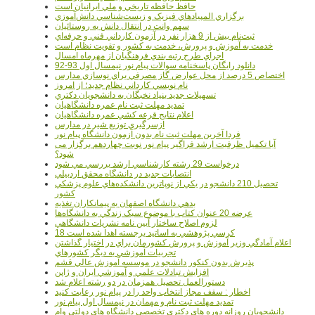
حافظ حافظه تاريخي و ملي ايرانيان است
برگزاري المپيادهاي فيزيک و زيست‌شناسي دانش‌آموزي
سهم وانت در انتقال دانش به روستائيان
ثبت‌نام بيش از 9 هزار نفر در آزمون کارداني فني و حرفه‌اي
خدمت به آموزش و پرورش، خدمت به کشور و تقويت نظام است
اجراي طرح رتبه بندي فرهنگيان از مهرماه امسال
دانلود رایگان پاسخنامه سوالات پیام نور نیمسال اول 93-92
اختصاص 5 درصد از محل عوارض گاز مصرفي براي نوسازي مدارس
نام نويسي کارداني نظام جديد؛ از امروز
تسهيلات جديد بنياد نخبگان به دانشجويان دکتري
تمديد مهلت ثبت نام عمره دانشگاهيان
اعلام نتايج قرعه کشي عمره دانشگاهيان
ازسرگيري توزيع شير در مدارس
فردا آخرین مهلت ثبت نام بدون آزمون دانشگاه پیام نور
آیا تکمیل ظرفیت ارشد فراگیر پیام نور نوبت چهاردهم برگزار می
شود؟
درخواست 29 رشته کارشناسي ارشد بررسي مي شود
انتصابات جديد در دانشگاه محقق اردبيلي
تحصيل 210 دانشجو در يکي از نوپاترين دانشکده‌هاي علوم پزشکي
کشور
بدهي دانشگاه اصفهان به پيمانکاران تغذيه
عرضه 20 عنوان کتاب با موضوع سبک زندگي به دانشگاه‌ها
لزوم اصلاح ساختار آيين نامه نشريات دانشگاهي
18 کرسي پژوهشي به اساتيد برجسته اهدا شده است
اعلام آمادگي وزير آموزش و پرورش کشورمان براي در اختيار گذاشتن
تجربيات آموزشي به ديگر کشورهاي
پذيرش بدون کنکور دانشجو در موسسه آموزش عالي قشم
افزايش تبادلات علمي و آموزشي ايران و ژاپن
دستورالعمل تحصیل همزمان در دو رشته اعلام شد
اخطار : سقف مجاز انتخاب واحد را در پیام نور رعایت کنید
تمدید مهلت ثبت نام و مهمان در نیمسال اول پیام نور
دانشجويان روزانه دوره هاي دكتري تخصصي دانشگاه هاي دولتي وام