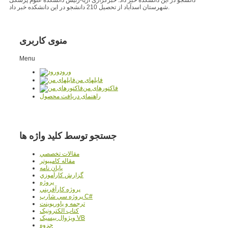
شهرستان اسدآباد از تحصیل 210 دانشجو در این دانشکده خبر داد.
منوی کاربری
Menu
ورود
فایلهای من
فاکتورهای من
راهنمای دریافت محصول
جستجو توسط کلید واژه ها
مقالات تخصصي
مقاله کامپیوتر
پایان نامه
گزارش کارآموزي
پروژه
پروژه کارآفريني
پروژه سي شارپ C#
ترجمه و پاورپوينت
کتاب الکترونيک
ويژوال بيسيک VB
جزوه