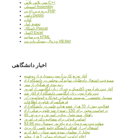
سي پلاس پلاس C++
اسمبلي Assembly
پروژه پي اچ پي PHP
دلفي Delphi
کتاب
تحقيق آمار
پاسکال Pascal
اکسل Excel
وب سايت HTML
ويژوال بيسيک دات نت VB.Net
اخبار دانشگاهی
آغاز توزيع کارت آزمون دستياري از دوشنبه
ممنوعيت اشتغال داوطلبان نمايندگي مجلس در دانشگاه آزاد
رتبه بندي فرهنگيان از مهر
آغاز ثبت نام آزمون آکادميک و جنرال زبان انگليسي از امروز
ثبت نام آزمون زبان انگليسي دانشگاه آزاد آغاز شد
سمينار تخصصي " سيستم شناسايي خودکارو اتوماسيون"در
فرهنگسراي فناوري اطلاعات
فعاليت بيش از 70 هزار عضو هيات علمي در دانشگاه آزاد
درخواست مجوز براي 150 رشته ارشد علوم پزشکي آزاد
40 راهکار سند تحول بنيادين آموزش و پرورش
اسامي قبولي براي مصاحبه دکتري، امروز
مهلت ثبت نمره میان ترم پیام نور نیمسال دوم 94-93
اشتغالزايي از اهداف دانشگاه جامع علمي کاربردي
تجليل از معلمان نمونه شهرستان رباط کريم
اعلام اولويت استخدام پيماني 5 هزار معلم