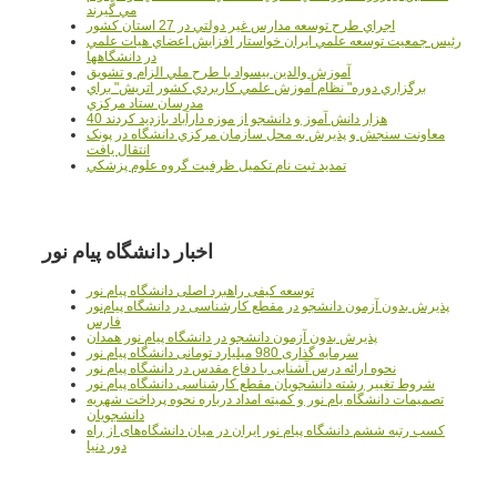
مي گيرند
اجراي طرح توسعه مدارس غير دولتي در 27 استان کشور
رئيس جمعيت توسعه علمي ايران خواستار افزايش اعضاي هيات علمي
در دانشگاهها
آموزش والدين بيسواد با طرح ملي الزام و تشويق
برگزاري دوره" نظام آموزش علمي كاربردي كشور اتريش" براي
مدرسان ستاد مرکزي
40 هزار دانش آموز و دانشجو از موزه دارآباد بازديد کردند
معاونت سنجش و پذيرش به محل سازمان مرکزي دانشگاه در پونک
انتقال يافت
تمديد ثبت نام تکميل ظرفيت گروه علوم پزشکي
اخبار دانشگاه پیام نور
توسعه کیفی راهبرد اصلی دانشگاه پیام نور
پذیرش بدون آزمون دانشجو در مقطع کارشناسی در دانشگاه پیام‌نور
فارس
پذیرش بدون آزمون دانشجو در دانشگاه پیام نور همدان
سرمایه گذاری 980 میلیارد تومانی دانشگاه پیام نور
نحوه ارائه درس آشنایی با دفاع مقدس در دانشگاه پیام نور
شروط تغییر رشته دانشجویان مقطع کارشناسی دانشگاه پیام نور
تصمیمات دانشگاه یام نور و کمیته امداد درباره نحوه پرداخت شهریه
دانشجویان
کسب رتبه ششم دانشگاه پیام نور ایران در میان دانشگاه‌های از راه
دور دنیا