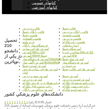
کتابهای عمومی
کتابهای آموزشی
قالب جوملا
قالب وردپرس
قالب رایگان وردپرس
قالب رایگان جوملا
هاست نامحدود
هاست جوملا
هاست وردپرس
هاست اقتصادی
تحصيل
هاست ربات تلگرام
خرید دامنه
210
ایمیل تبلیغاتی
فروشگاه ساز رایگان
آموزشگاه جوملا
آموزش طراحی سایت
دانشجو
ساخت ربات با php تلگرام
آموزش html و css
در يکي از
آموزش php
آموزش rsform جوملا
آموزش سئو جوملا
آموزش فروشگاه ساز hikashop
نوپاترين
آموزش فروشگاه ساز
آموزش آگهی ساز djclassified
ویرچومارت
آموزش امنیت جوملا
آموزش طراحی قالب جوملا
آموزش طراحی سایت فروش
فایل
آموزش جوملا
آموزش سئو وردپرس
آموزش امنیت وردپرس
آموزش وردپرس
ربات دکمه شیشه ای تلگرام
ربات همکاری در فروش تلگرام
ربات جذب ممبر تلگرام
ربات پیوست فایل تلگرام
ربات ضد اسپم تلگرام
آموزش ووکامرس رایگان
دانشکده‌هاي علوم پزشکي کشور
امتیاز 0.00 (0 رای)
1
1
1
1
1
1
1
1
1
1
خبرگزاری آریا-رئیس دانشکده علوم پزشکی شهرستان اسدآباد از تحصیل 210
دانشجو در این دانشکده خبر داد. خبرگزاری آریا-رئیس دانشکده علوم پزشکی