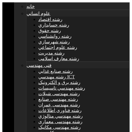
خانه
علوم انساني
رشته اقتصاد
رشته حسابداري
رشته حقوق
رشته روانشناسي
رشته شهرسازي
رشته علوم اجتماعي
رشته مديريت
رشته معارف اسلامی
فنی مهندسی
رشته صنايع غذايي
رشته مهندسي ICT
رشته برق و الکترونيک
رشته مهندسي تاسيسات
رشته مهندسی شیلات
رشته مهندسی صنایع
رشته مهندسی عمران
رشته فناوری اطلاعات
رشته مهندسي متالوژي
رشته مهندسی معماری
رشته مهندسی مکانیک