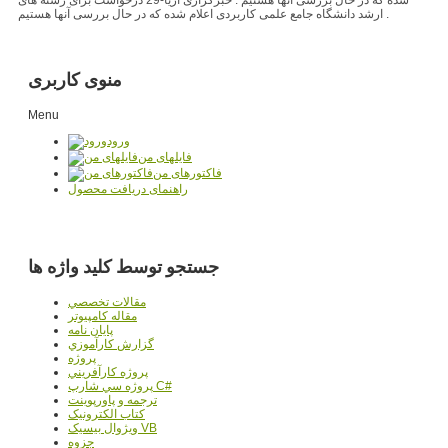
ارشد دانشگاه جامع علمی کاربردی اعلام شده که در حال بررسی آنها هستیم .
منوی کاربری
Menu
ورود
فایلهای من
فاکتورهای من
راهنمای دریافت محصول
جستجو توسط کلید واژه ها
مقالات تخصصي
مقاله کامپیوتر
پایان نامه
گزارش کارآموزي
پروژه
پروژه کارآفريني
پروژه سي شارپ C#
ترجمه و پاورپوينت
کتاب الکترونيک
ويژوال بيسيک VB
جزوه