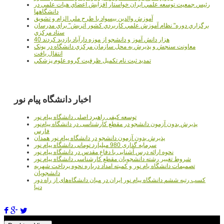
رئيس جمعيت توسعه علمي ايران خواستار افزايش اعضاي هيات علمي در
دانشگاهها
آموزش والدين بيسواد با طرح ملي الزام و تشويق
برگزاري دوره" نظام آموزش علمي كاربردي كشور اتريش" براي مدرسان
ستاد مرکزي
40 هزار دانش آموز و دانشجو از موزه دارآباد بازديد کردند
معاونت سنجش و پذيرش به محل سازمان مرکزي دانشگاه در پونک
انتقال يافت
تمديد ثبت نام تکميل ظرفيت گروه علوم پزشکي
اخبار دانشگاه پیام نور
توسعه کیفی راهبرد اصلی دانشگاه پیام نور
پذیرش بدون آزمون دانشجو در مقطع کارشناسی در دانشگاه پیام‌نور
فارس
پذیرش بدون آزمون دانشجو در دانشگاه پیام نور همدان
سرمایه گذاری 980 میلیارد تومانی دانشگاه پیام نور
نحوه ارائه درس آشنایی با دفاع مقدس در دانشگاه پیام نور
شروط تغییر رشته دانشجویان مقطع کارشناسی دانشگاه پیام نور
تصمیمات دانشگاه یام نور و کمیته امداد درباره نحوه پرداخت شهریه
دانشجویان
کسب رتبه ششم دانشگاه پیام نور ایران در میان دانشگاه‌های از راه دور
دنیا