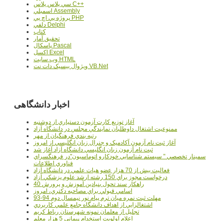
سي پلاس پلاس C++
اسمبلي Assembly
پروژه پي اچ پي PHP
دلفي Delphi
کتاب
تحقيق آمار
پاسکال Pascal
اکسل Excel
وب سايت HTML
ويژوال بيسيک دات نت VB.Net
اخبار دانشگاهی
آغاز توزيع کارت آزمون دستياري از دوشنبه
ممنوعيت اشتغال داوطلبان نمايندگي مجلس در دانشگاه آزاد
رتبه بندي فرهنگيان از مهر
آغاز ثبت نام آزمون آکادميک و جنرال زبان انگليسي از امروز
ثبت نام آزمون زبان انگليسي دانشگاه آزاد آغاز شد
سمينار تخصصي " سيستم شناسايي خودکارو اتوماسيون"در فرهنگسراي
فناوري اطلاعات
فعاليت بيش از 70 هزار عضو هيات علمي در دانشگاه آزاد
درخواست مجوز براي 150 رشته ارشد علوم پزشکي آزاد
40 راهکار سند تحول بنيادين آموزش و پرورش
اسامي قبولي براي مصاحبه دکتري، امروز
مهلت ثبت نمره میان ترم پیام نور نیمسال دوم 94-93
اشتغالزايي از اهداف دانشگاه جامع علمي کاربردي
تجليل از معلمان نمونه شهرستان رباط کريم
اعلام اولويت استخدام پيماني 5 هزار معلم