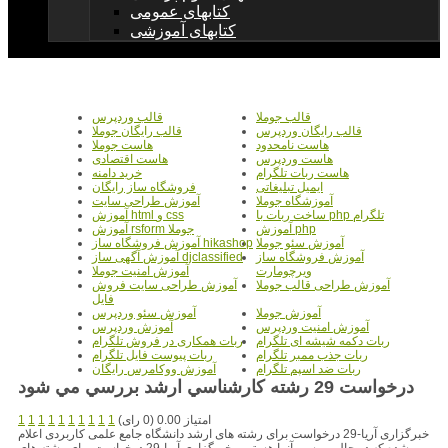
کتابهای عمومی
کتابهای آموزشی
قالب جوملا
قالب وردپرس
قالب رایگان وردپرس
قالب رایگان جوملا
هاست نامحدود
هاست جوملا
هاست وردپرس
هاست اقتصادی
هاست ربات تلگرام
خرید دامنه
ایمیل تبلیغاتی
فروشگاه ساز رایگان
آموزشگاه جوملا
آموزش طراحی سایت
ساخت ربات با php تلگرام
آموزش html و css
آموزش php
آموزش rsform جوملا
آموزش سئو جوملا
آموزش فروشگاه ساز hikashop
آموزش فروشگاه ساز
آموزش آگهی ساز djclassified
ویرچومارت
آموزش امنیت جوملا
آموزش طراحی قالب جوملا
آموزش طراحی سایت فروش
فایل
آموزش جوملا
آموزش سئو وردپرس
آموزش امنیت وردپرس
آموزش وردپرس
ربات دکمه شیشه ای تلگرام
ربات همکاری در فروش تلگرام
ربات جذب ممبر تلگرام
ربات پیوست فایل تلگرام
ربات ضد اسپم تلگرام
آموزش ووکامرس رایگان
درخواست 29 رشته کارشناسي ارشد بررسي مي شود
امتیاز 0.00 (0 رای)
1
1
1
1
1
1
1
1
1
1
خبرگزاری آریا-29 درخواست برای رشته های ارشد دانشگاه جامع علمی کاربردی اعلام
شده که در حال بررسی آنها هستیم . خبرگزاری آریا-29 درخواست برای رشته های