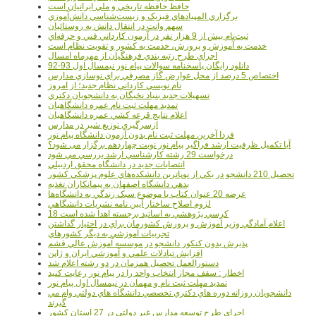
حافظ حافظه تاريخي و ملي ايرانيان است
برگزاري المپيادهاي فيزيک و زيست‌شناسي دانش‌آموزي
سهم وانت در انتقال دانش به روستائيان
ثبت‌نام بيش از 9 هزار نفر در آزمون کارداني فني و حرفه‌اي
خدمت به آموزش و پرورش، خدمت به کشور و تقويت نظام است
اجراي طرح رتبه بندي فرهنگيان از مهرماه امسال
دانلود رایگان پاسخنامه سوالات پیام نور نیمسال اول 93-92
اختصاص 5 درصد از محل عوارض گاز مصرفي براي نوسازي مدارس
نام نويسي کارداني نظام جديد؛ از امروز
تسهيلات جديد بنياد نخبگان به دانشجويان دکتري
تمديد مهلت ثبت نام عمره دانشگاهيان
اعلام نتايج قرعه کشي عمره دانشگاهيان
ازسرگيري توزيع شير در مدارس
فردا آخرین مهلت ثبت نام بدون آزمون دانشگاه پیام نور
آیا تکمیل ظرفیت ارشد فراگیر پیام نور نوبت چهاردهم برگزار می شود؟
درخواست 29 رشته کارشناسي ارشد بررسي مي شود
انتصابات جديد در دانشگاه محقق اردبيلي
تحصيل 210 دانشجو در يکي از نوپاترين دانشکده‌هاي علوم پزشکي کشور
بدهي دانشگاه اصفهان به پيمانکاران تغذيه
عرضه 20 عنوان کتاب با موضوع سبک زندگي به دانشگاه‌ها
لزوم اصلاح ساختار آيين نامه نشريات دانشگاهي
18 کرسي پژوهشي به اساتيد برجسته اهدا شده است
اعلام آمادگي وزير آموزش و پرورش کشورمان براي در اختيار گذاشتن
تجربيات آموزشي به ديگر کشورهاي
پذيرش بدون کنکور دانشجو در موسسه آموزش عالي قشم
افزايش تبادلات علمي و آموزشي ايران و ژاپن
دستورالعمل تحصیل همزمان در دو رشته اعلام شد
اخطار : سقف مجاز انتخاب واحد را در پیام نور رعایت کنید
تمدید مهلت ثبت نام و مهمان در نیمسال اول پیام نور
دانشجويان روزانه دوره هاي دكتري تخصصي دانشگاه هاي دولتي وام مي
گيرند
اجراي طرح توسعه مدارس غير دولتي در 27 استان کشور