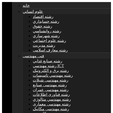
خانه
علوم انساني
رشته اقتصاد
رشته حسابداري
رشته حقوق
رشته روانشناسي
رشته شهرسازي
رشته علوم اجتماعي
رشته مديريت
رشته معارف اسلامی
فنی مهندسی
رشته صنايع غذايي
رشته مهندسي ICT
رشته برق و الکترونيک
رشته مهندسي تاسيسات
رشته مهندسی شیلات
رشته مهندسی صنایع
رشته مهندسی عمران
رشته فناوری اطلاعات
رشته مهندسي متالوژي
رشته مهندسی معماری
رشته مهندسی مکانیک