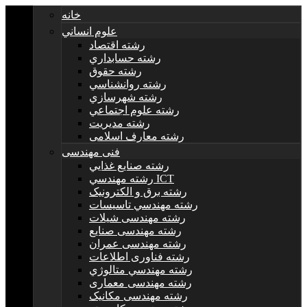
خانه
علوم انساني
رشته اقتصاد
رشته حسابداري
رشته حقوق
رشته روانشناسي
رشته شهرسازي
رشته علوم اجتماعي
رشته مديريت
رشته معارف اسلامی
فنی مهندسی
رشته صنايع غذايي
رشته مهندسي ICT
رشته برق و الکترونيک
رشته مهندسي تاسيسات
رشته مهندسی شیلات
رشته مهندسی صنایع
رشته مهندسی عمران
رشته فناوری اطلاعات
رشته مهندسي متالوژي
رشته مهندسی معماری
رشته مهندسی مکانیک