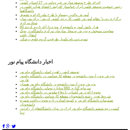
اجراي طرح توسعه مدارس غير دولتي در 27 استان کشور
رئيس جمعيت توسعه علمي ايران خواستار افزايش اعضاي هيات علمي در
دانشگاهها
آموزش والدين بيسواد با طرح ملي الزام و تشويق
برگزاري دوره" نظام آموزش علمي كاربردي كشور اتريش" براي مدرسان
ستاد مرکزي
40 هزار دانش آموز و دانشجو از موزه دارآباد بازديد کردند
معاونت سنجش و پذيرش به محل سازمان مرکزي دانشگاه در پونک
انتقال يافت
تمديد ثبت نام تکميل ظرفيت گروه علوم پزشکي
اخبار دانشگاه پیام نور
توسعه کیفی راهبرد اصلی دانشگاه پیام نور
پذیرش بدون آزمون دانشجو در مقطع کارشناسی در دانشگاه پیام‌نور
فارس
پذیرش بدون آزمون دانشجو در دانشگاه پیام نور همدان
سرمایه گذاری 980 میلیارد تومانی دانشگاه پیام نور
نحوه ارائه درس آشنایی با دفاع مقدس در دانشگاه پیام نور
شروط تغییر رشته دانشجویان مقطع کارشناسی دانشگاه پیام نور
تصمیمات دانشگاه یام نور و کمیته امداد درباره نحوه پرداخت شهریه
دانشجویان
کسب رتبه ششم دانشگاه پیام نور ایران در میان دانشگاه‌های از راه دور
دنیا