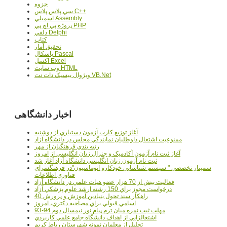
جزوه
سي پلاس پلاس C++
اسمبلي Assembly
پروژه پي اچ پي PHP
دلفي Delphi
کتاب
تحقيق آمار
پاسکال Pascal
اکسل Excel
وب سايت HTML
ويژوال بيسيک دات نت VB.Net
اخبار دانشگاهی
آغاز توزيع کارت آزمون دستياري از دوشنبه
ممنوعيت اشتغال داوطلبان نمايندگي مجلس در دانشگاه آزاد
رتبه بندي فرهنگيان از مهر
آغاز ثبت نام آزمون آکادميک و جنرال زبان انگليسي از امروز
ثبت نام آزمون زبان انگليسي دانشگاه آزاد آغاز شد
سمينار تخصصي " سيستم شناسايي خودکارو اتوماسيون"در فرهنگسراي
فناوري اطلاعات
فعاليت بيش از 70 هزار عضو هيات علمي در دانشگاه آزاد
درخواست مجوز براي 150 رشته ارشد علوم پزشکي آزاد
40 راهکار سند تحول بنيادين آموزش و پرورش
اسامي قبولي براي مصاحبه دکتري، امروز
مهلت ثبت نمره میان ترم پیام نور نیمسال دوم 94-93
اشتغالزايي از اهداف دانشگاه جامع علمي کاربردي
تجليل از معلمان نمونه شهرستان رباط کريم