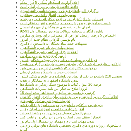
اعلام اولويت استخدام پيماني 5 هزار معلم
حافظ حافظه تاريخي و ملي ايرانيان است
برگزاري المپيادهاي فيزيک و زيست‌شناسي دانش‌آموزي
سهم وانت در انتقال دانش به روستائيان
ثبت‌نام بيش از 9 هزار نفر در آزمون کارداني فني و حرفه‌اي
خدمت به آموزش و پرورش، خدمت به کشور و تقويت نظام است
اجراي طرح رتبه بندي فرهنگيان از مهرماه امسال
دانلود رایگان پاسخنامه سوالات پیام نور نیمسال اول 93-92
اختصاص 5 درصد از محل عوارض گاز مصرفي براي نوسازي مدارس
نام نويسي کارداني نظام جديد؛ از امروز
تسهيلات جديد بنياد نخبگان به دانشجويان دکتري
تمديد مهلت ثبت نام عمره دانشگاهيان
اعلام نتايج قرعه کشي عمره دانشگاهيان
ازسرگيري توزيع شير در مدارس
فردا آخرین مهلت ثبت نام بدون آزمون دانشگاه پیام نور
آیا تکمیل ظرفیت ارشد فراگیر پیام نور نوبت چهاردهم برگزار می شود؟
درخواست 29 رشته کارشناسي ارشد بررسي مي شود
انتصابات جديد در دانشگاه محقق اردبيلي
تحصيل 210 دانشجو در يکي از نوپاترين دانشکده‌هاي علوم پزشکي کشور
بدهي دانشگاه اصفهان به پيمانکاران تغذيه
عرضه 20 عنوان کتاب با موضوع سبک زندگي به دانشگاه‌ها
لزوم اصلاح ساختار آيين نامه نشريات دانشگاهي
18 کرسي پژوهشي به اساتيد برجسته اهدا شده است
اعلام آمادگي وزير آموزش و پرورش کشورمان براي در اختيار گذاشتن
تجربيات آموزشي به ديگر کشورهاي
پذيرش بدون کنکور دانشجو در موسسه آموزش عالي قشم
افزايش تبادلات علمي و آموزشي ايران و ژاپن
دستورالعمل تحصیل همزمان در دو رشته اعلام شد
اخطار : سقف مجاز انتخاب واحد را در پیام نور رعایت کنید
تمدید مهلت ثبت نام و مهمان در نیمسال اول پیام نور
دانشجويان روزانه دوره هاي دكتري تخصصي دانشگاه هاي دولتي وام مي
گيرند