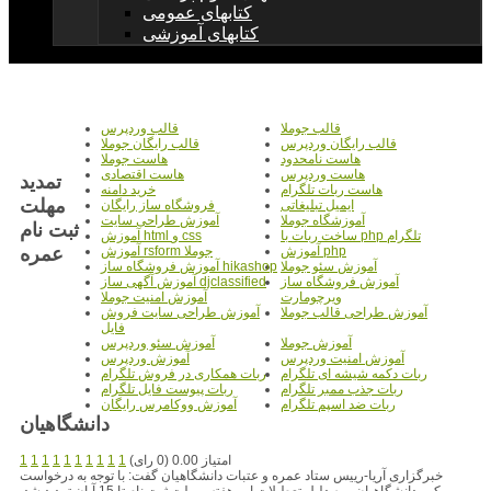
کتابهای عمومی
کتابهای آموزشی
قالب جوملا
قالب وردپرس
قالب رایگان وردپرس
قالب رایگان جوملا
هاست نامحدود
هاست جوملا
هاست وردپرس
هاست اقتصادی
تمديد
هاست ربات تلگرام
خرید دامنه
مهلت
ایمیل تبلیغاتی
فروشگاه ساز رایگان
آموزشگاه جوملا
آموزش طراحی سایت
ثبت نام
ساخت ربات با php تلگرام
آموزش html و css
عمره
آموزش php
آموزش rsform جوملا
آموزش سئو جوملا
آموزش فروشگاه ساز hikashop
آموزش فروشگاه ساز
آموزش آگهی ساز djclassified
ویرچومارت
آموزش امنیت جوملا
آموزش طراحی قالب جوملا
آموزش طراحی سایت فروش
فایل
آموزش جوملا
آموزش سئو وردپرس
آموزش امنیت وردپرس
آموزش وردپرس
ربات دکمه شیشه ای تلگرام
ربات همکاری در فروش تلگرام
ربات جذب ممبر تلگرام
ربات پیوست فایل تلگرام
ربات ضد اسپم تلگرام
آموزش ووکامرس رایگان
دانشگاهيان
امتیاز 0.00 (0 رای)
1
1
1
1
1
1
1
1
1
1
خبرگزاری آریا-رییس ستاد عمره و عتبات دانشگاهیان گفت: با توجه به درخواست
مکرر دانشگاهیان و به دلیل تعطیلات این هفته، مهلت ثبت نام تا 15 آبان تمدید شد.