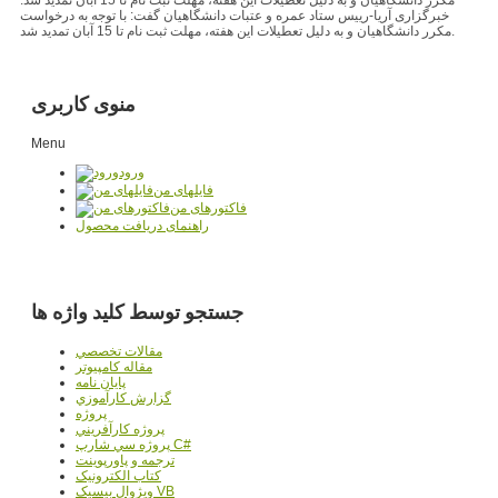
خبرگزاری آریا-رییس ستاد عمره و عتبات دانشگاهیان گفت: با توجه به درخواست
مکرر دانشگاهیان و به دلیل تعطیلات این هفته، مهلت ثبت نام تا 15 آبان تمدید شد.
منوی کاربری
Menu
ورود
فایلهای من
فاکتورهای من
راهنمای دریافت محصول
جستجو توسط کلید واژه ها
مقالات تخصصي
مقاله کامپیوتر
پایان نامه
گزارش کارآموزي
پروژه
پروژه کارآفريني
پروژه سي شارپ C#
ترجمه و پاورپوينت
کتاب الکترونيک
ويژوال بيسيک VB