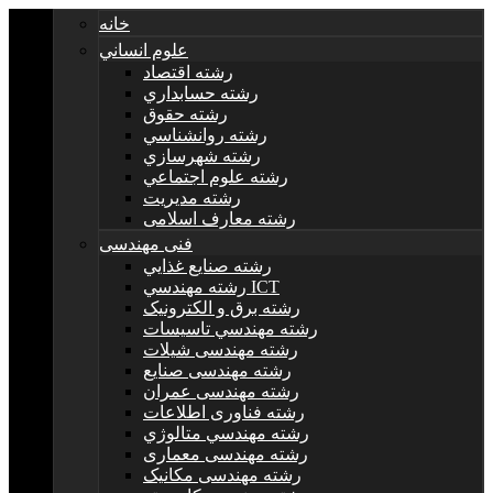
خانه
علوم انساني
رشته اقتصاد
رشته حسابداري
رشته حقوق
رشته روانشناسي
رشته شهرسازي
رشته علوم اجتماعي
رشته مديريت
رشته معارف اسلامی
فنی مهندسی
رشته صنايع غذايي
رشته مهندسي ICT
رشته برق و الکترونيک
رشته مهندسي تاسيسات
رشته مهندسی شیلات
رشته مهندسی صنایع
رشته مهندسی عمران
رشته فناوری اطلاعات
رشته مهندسي متالوژي
رشته مهندسی معماری
رشته مهندسی مکانیک