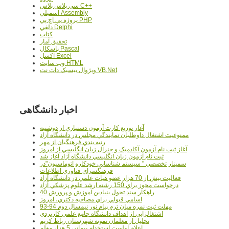
سي پلاس پلاس C++
اسمبلي Assembly
پروژه پي اچ پي PHP
دلفي Delphi
کتاب
تحقيق آمار
پاسکال Pascal
اکسل Excel
وب سايت HTML
ويژوال بيسيک دات نت VB.Net
اخبار دانشگاهی
آغاز توزيع کارت آزمون دستياري از دوشنبه
ممنوعيت اشتغال داوطلبان نمايندگي مجلس در دانشگاه آزاد
رتبه بندي فرهنگيان از مهر
آغاز ثبت نام آزمون آکادميک و جنرال زبان انگليسي از امروز
ثبت نام آزمون زبان انگليسي دانشگاه آزاد آغاز شد
سمينار تخصصي " سيستم شناسايي خودکارو اتوماسيون"در
فرهنگسراي فناوري اطلاعات
فعاليت بيش از 70 هزار عضو هيات علمي در دانشگاه آزاد
درخواست مجوز براي 150 رشته ارشد علوم پزشکي آزاد
40 راهکار سند تحول بنيادين آموزش و پرورش
اسامي قبولي براي مصاحبه دکتري، امروز
مهلت ثبت نمره میان ترم پیام نور نیمسال دوم 94-93
اشتغالزايي از اهداف دانشگاه جامع علمي کاربردي
تجليل از معلمان نمونه شهرستان رباط کريم
اعلام اولويت استخدام پيماني 5 هزار معلم