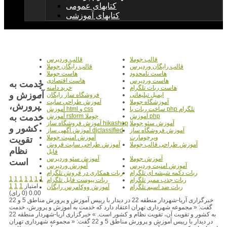
کتابهای عمومی
کتابهای آموزشی
قالب جوملا
قالب وردپرس
قالب رایگان وردپرس
قالب رایگان جوملا
هاست نامحدود
هاست جوملا
هاست وردپرس
هاست اقتصادی
خدمت به
هاست ربات تلگرام
خرید دامنه
آموزش و
ایمیل تبلیغاتی
فروشگاه ساز رایگان
آموزشگاه جوملا
آموزش طراحی سایت
پرورش،
ساخت ربات با php تلگرام
آموزش html و css
خدمت به
آموزش php
آموزش rsform جوملا
آموزش سئو جوملا
آموزش فروشگاه ساز hikashop
کشور و
آموزش فروشگاه ساز
آموزش آگهی ساز djclassified
ویرچومارت
آموزش امنیت جوملا
تقويت
آموزش طراحی قالب جوملا
آموزش طراحی سایت فروش
نظام
فایل
آموزش جوملا
آموزش سئو وردپرس
است
آموزش امنیت وردپرس
آموزش وردپرس
ربات دکمه شیشه ای تلگرام
ربات همکاری در فروش تلگرام
1
1
1
1
1
1
1
ربات جذب ممبر تلگرام
ربات پیوست فایل تلگرام
امتیاز
1
1
1
ربات ضد اسپم تلگرام
آموزش ووکامرس رایگان
0.00 (0 رای)
خبرگزاری آریا-شهردار منطقه 22 در دیدار با رییس آموزش و پرورش مناطق 5 و 22
گفت: « مجموعه شهرداری تهران اعتقاد دارد که خدمت به آموزش و پرورش، خدمت
به کشور و تقویت آن، تقویت نظام و کشور است. » خبرگزاری آریا-شهردار منطقه 22
در دیدار با رییس آموزش و پرورش مناطق 5 و 22 گفت: « مجموعه شهرداری تهران