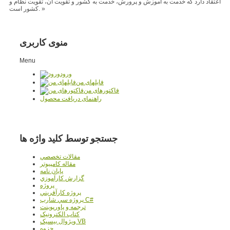
اعتقاد دارد که خدمت به آموزش و پرورش، خدمت به کشور و تقویت آن، تقویت نظام و
کشور است. »
منوی کاربری
Menu
ورود
فایلهای من
فاکتورهای من
راهنمای دریافت محصول
جستجو توسط کلید واژه ها
مقالات تخصصي
مقاله کامپیوتر
پایان نامه
گزارش کارآموزي
پروژه
پروژه کارآفريني
پروژه سي شارپ C#
ترجمه و پاورپوينت
کتاب الکترونيک
ويژوال بيسيک VB
جزوه