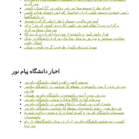
مي گيرند
اجراي طرح توسعه مدارس غير دولتي در 27 استان کشور
رئيس جمعيت توسعه علمي ايران خواستار افزايش اعضاي هيات علمي
در دانشگاهها
آموزش والدين بيسواد با طرح ملي الزام و تشويق
برگزاري دوره" نظام آموزش علمي كاربردي كشور اتريش" براي
مدرسان ستاد مرکزي
40 هزار دانش آموز و دانشجو از موزه دارآباد بازديد کردند
معاونت سنجش و پذيرش به محل سازمان مرکزي دانشگاه در پونک
انتقال يافت
تمديد ثبت نام تکميل ظرفيت گروه علوم پزشکي
اخبار دانشگاه پیام نور
توسعه کیفی راهبرد اصلی دانشگاه پیام نور
پذیرش بدون آزمون دانشجو در مقطع کارشناسی در دانشگاه پیام‌نور
فارس
پذیرش بدون آزمون دانشجو در دانشگاه پیام نور همدان
سرمایه گذاری 980 میلیارد تومانی دانشگاه پیام نور
نحوه ارائه درس آشنایی با دفاع مقدس در دانشگاه پیام نور
شروط تغییر رشته دانشجویان مقطع کارشناسی دانشگاه پیام نور
تصمیمات دانشگاه یام نور و کمیته امداد درباره نحوه پرداخت شهریه
دانشجویان
کسب رتبه ششم دانشگاه پیام نور ایران در میان دانشگاه‌های از راه
دور دنیا