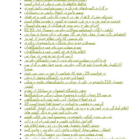
حافظ حافظه تاريخي و ملي ايرانيان است
برگزاري المپيادهاي فيزيک و زيست‌شناسي دانش‌آموزي
سهم وانت در انتقال دانش به روستائيان
ثبت‌نام بيش از 9 هزار نفر در آزمون کارداني فني و حرفه‌اي
خدمت به آموزش و پرورش، خدمت به کشور و تقويت نظام است
اجراي طرح رتبه بندي فرهنگيان از مهرماه امسال
دانلود رایگان پاسخنامه سوالات پیام نور نیمسال اول 93-92
اختصاص 5 درصد از محل عوارض گاز مصرفي براي نوسازي مدارس
نام نويسي کارداني نظام جديد؛ از امروز
تسهيلات جديد بنياد نخبگان به دانشجويان دکتري
تمديد مهلت ثبت نام عمره دانشگاهيان
اعلام نتايج قرعه کشي عمره دانشگاهيان
ازسرگيري توزيع شير در مدارس
فردا آخرین مهلت ثبت نام بدون آزمون دانشگاه پیام نور
آیا تکمیل ظرفیت ارشد فراگیر پیام نور نوبت چهاردهم برگزار می
شود؟
درخواست 29 رشته کارشناسي ارشد بررسي مي شود
انتصابات جديد در دانشگاه محقق اردبيلي
تحصيل 210 دانشجو در يکي از نوپاترين دانشکده‌هاي علوم پزشکي
کشور
بدهي دانشگاه اصفهان به پيمانکاران تغذيه
عرضه 20 عنوان کتاب با موضوع سبک زندگي به دانشگاه‌ها
لزوم اصلاح ساختار آيين نامه نشريات دانشگاهي
18 کرسي پژوهشي به اساتيد برجسته اهدا شده است
اعلام آمادگي وزير آموزش و پرورش کشورمان براي در اختيار گذاشتن
تجربيات آموزشي به ديگر کشورهاي
پذيرش بدون کنکور دانشجو در موسسه آموزش عالي قشم
افزايش تبادلات علمي و آموزشي ايران و ژاپن
دستورالعمل تحصیل همزمان در دو رشته اعلام شد
اخطار : سقف مجاز انتخاب واحد را در پیام نور رعایت کنید
تمدید مهلت ثبت نام و مهمان در نیمسال اول پیام نور
دانشجويان روزانه دوره هاي دكتري تخصصي دانشگاه هاي دولتي وام