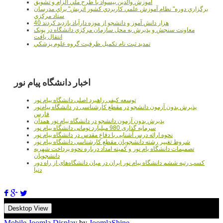
آموزش والدين بيسواد با طرح ملي الزام و تشويق
برگزاري دوره" نظام آموزش علمي كاربردي كشور اتريش" براي مدرسان
ستاد مرکزي
40 هزار دانش آموز و دانشجو از موزه دارآباد بازديد کردند
معاونت سنجش و پذيرش به محل سازمان مرکزي دانشگاه در پونک
انتقال يافت
تمديد ثبت نام تکميل ظرفيت گروه علوم پزشکي
اخبار دانشگاه پیام نور
توسعه کیفی راهبرد اصلی دانشگاه پیام نور
پذیرش بدون آزمون دانشجو در مقطع کارشناسی در دانشگاه پیام‌نور
فارس
پذیرش بدون آزمون دانشجو در دانشگاه پیام نور همدان
سرمایه گذاری 980 میلیارد تومانی دانشگاه پیام نور
نحوه ارائه درس آشنایی با دفاع مقدس در دانشگاه پیام نور
شروط تغییر رشته دانشجویان مقطع کارشناسی دانشگاه پیام نور
تصمیمات دانشگاه یام نور و کمیته امداد درباره نحوه پرداخت شهریه
دانشجویان
کسب رتبه ششم دانشگاه پیام نور ایران در میان دانشگاه‌های از راه دور
دنیا
Desktop View
Mobile Joomla Display
by
JoomlaShine