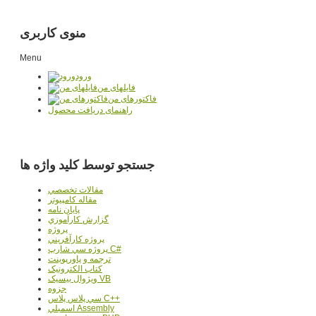
منوی کاربری
Menu
ورود
فایلهای من
فاکتورهای من
راهنمای دریافت محصول
جستجو توسط کلید واژه ها
مقالات تخصصي
مقاله کامپیوتر
پایان نامه
گزارش کارآموزي
پروژه
پروژه کارآفريني
پروژه سي شارپ C#
ترجمه و پاورپوينت
کتاب الکترونيک
ويژوال بيسيک VB
جزوه
سي پلاس پلاس C++
اسمبلي Assembly