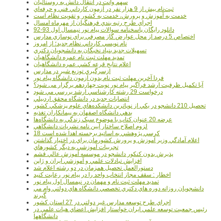
سهم وانت در انتقال دانش به روستائيان
ثبت‌نام بيش از 9 هزار نفر در آزمون کارداني فني و حرفه‌اي
خدمت به آموزش و پرورش، خدمت به کشور و تقويت نظام است
اجراي طرح رتبه بندي فرهنگيان از مهرماه امسال
دانلود رایگان پاسخنامه سوالات پیام نور نیمسال اول 93-92
اختصاص 5 درصد از محل عوارض گاز مصرفي براي نوسازي مدارس
نام نويسي کارداني نظام جديد؛ از امروز
تسهيلات جديد بنياد نخبگان به دانشجويان دکتري
تمديد مهلت ثبت نام عمره دانشگاهيان
اعلام نتايج قرعه کشي عمره دانشگاهيان
ازسرگيري توزيع شير در مدارس
فردا آخرین مهلت ثبت نام بدون آزمون دانشگاه پیام نور
آیا تکمیل ظرفیت ارشد فراگیر پیام نور نوبت چهاردهم برگزار می شود؟
درخواست 29 رشته کارشناسي ارشد بررسي مي شود
انتصابات جديد در دانشگاه محقق اردبيلي
تحصيل 210 دانشجو در يکي از نوپاترين دانشکده‌هاي علوم پزشکي کشور
بدهي دانشگاه اصفهان به پيمانکاران تغذيه
عرضه 20 عنوان کتاب با موضوع سبک زندگي به دانشگاه‌ها
لزوم اصلاح ساختار آيين نامه نشريات دانشگاهي
18 کرسي پژوهشي به اساتيد برجسته اهدا شده است
اعلام آمادگي وزير آموزش و پرورش کشورمان براي در اختيار گذاشتن
تجربيات آموزشي به ديگر کشورهاي
پذيرش بدون کنکور دانشجو در موسسه آموزش عالي قشم
افزايش تبادلات علمي و آموزشي ايران و ژاپن
دستورالعمل تحصیل همزمان در دو رشته اعلام شد
اخطار : سقف مجاز انتخاب واحد را در پیام نور رعایت کنید
تمدید مهلت ثبت نام و مهمان در نیمسال اول پیام نور
دانشجويان روزانه دوره هاي دكتري تخصصي دانشگاه هاي دولتي وام مي
گيرند
اجراي طرح توسعه مدارس غير دولتي در 27 استان کشور
رئيس جمعيت توسعه علمي ايران خواستار افزايش اعضاي هيات علمي در
دانشگاهها