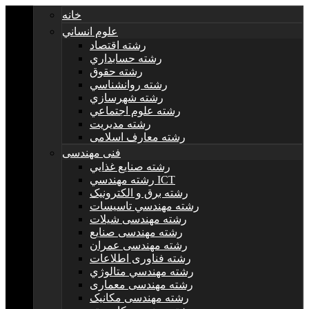
خانه
علوم انساني
رشته اقتصاد
رشته حسابداري
رشته حقوق
رشته روانشناسي
رشته شهرسازي
رشته علوم اجتماعي
رشته مديريت
رشته معارف اسلامی
فنی مهندسی
رشته صنايع غذايي
رشته مهندسي ICT
رشته برق و الکترونيک
رشته مهندسي تاسيسات
رشته مهندسی شیلات
رشته مهندسی صنایع
رشته مهندسی عمران
رشته فناوری اطلاعات
رشته مهندسي متالوژي
رشته مهندسی معماری
رشته مهندسی مکانیک