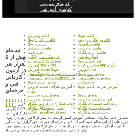
کتابهای عمومی
کتابهای آموزشی
قالب جوملا
قالب وردپرس
قالب رایگان وردپرس
قالب رایگان جوملا
هاست نامحدود
هاست جوملا
هاست وردپرس
هاست اقتصادی
ثبت‌نام
هاست ربات تلگرام
خرید دامنه
بيش از 9
ایمیل تبلیغاتی
فروشگاه ساز رایگان
آموزشگاه جوملا
آموزش طراحی سایت
هزار نفر
ساخت ربات با php تلگرام
آموزش html و css
در آزمون
آموزش php
آموزش rsform جوملا
آموزش سئو جوملا
آموزش فروشگاه ساز hikashop
کارداني
آموزش فروشگاه ساز
آموزش آگهی ساز djclassified
ویرچومارت
آموزش امنیت جوملا
فني و
آموزش طراحی قالب جوملا
آموزش طراحی سایت فروش
حرفه‌اي
فایل
آموزش جوملا
آموزش سئو وردپرس
آموزش امنیت وردپرس
آموزش وردپرس
1
1
1
1
1
1
1
ربات دکمه شیشه ای تلگرام
ربات همکاری در فروش تلگرام
امتیاز
1
1
1
ربات جذب ممبر تلگرام
ربات پیوست فایل تلگرام
0.00 (0 رای)
ربات ضد اسپم تلگرام
آموزش ووکامرس رایگان
خبرگزاری آریا-
مشاور عالی سازمان سنجش آموزش کشور از ثبت نام بیش از 9 هزار نفر در آزمون
دوره های کاردانی نظام جدید دانشگاه فنی و حرفه ای خبر داد. خبرگزاری آریا-مشاور
عالی سازمان سنجش آموزش کشور از ثبت نام بیش از 9 هزار نفر در آزمون دوره
های کاردانی نظام جدید دانشگاه فنی و حرفه ای خبر داد.