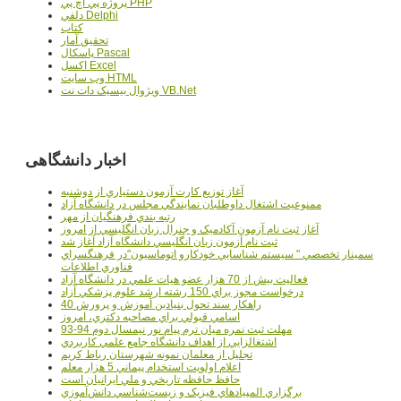
پروژه پي اچ پي PHP
دلفي Delphi
کتاب
تحقيق آمار
پاسکال Pascal
اکسل Excel
وب سايت HTML
ويژوال بيسيک دات نت VB.Net
اخبار دانشگاهی
آغاز توزيع کارت آزمون دستياري از دوشنبه
ممنوعيت اشتغال داوطلبان نمايندگي مجلس در دانشگاه آزاد
رتبه بندي فرهنگيان از مهر
آغاز ثبت نام آزمون آکادميک و جنرال زبان انگليسي از امروز
ثبت نام آزمون زبان انگليسي دانشگاه آزاد آغاز شد
سمينار تخصصي " سيستم شناسايي خودکارو اتوماسيون"در فرهنگسراي
فناوري اطلاعات
فعاليت بيش از 70 هزار عضو هيات علمي در دانشگاه آزاد
درخواست مجوز براي 150 رشته ارشد علوم پزشکي آزاد
40 راهکار سند تحول بنيادين آموزش و پرورش
اسامي قبولي براي مصاحبه دکتري، امروز
مهلت ثبت نمره میان ترم پیام نور نیمسال دوم 94-93
اشتغالزايي از اهداف دانشگاه جامع علمي کاربردي
تجليل از معلمان نمونه شهرستان رباط کريم
اعلام اولويت استخدام پيماني 5 هزار معلم
حافظ حافظه تاريخي و ملي ايرانيان است
برگزاري المپيادهاي فيزيک و زيست‌شناسي دانش‌آموزي