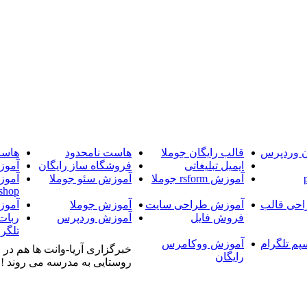
ن وردپرس
قالب رایگان جوملا
هاست نامحدود
هاست
ایمیل تبلیغاتی
فروشگاه ساز رایگان
آموز
آموزش rsform جوملا
آموزش سئو جوملا
آموز
shop
حی قالب
آموزش طراحی سایت
آموزش جوملا
آموز
فروش فایل
آموزش وردپرس
ربات
تلگرا
پم تلگرام
آموزش ووکامرس
خبرگزاری آریا-وانت ها هم در 
رایگان
روستایی به مدرسه می روند ! خ