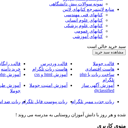
نمونه سوالات پیش دانشگاهی
منابع لاتین
مرجع کتابهای لاتین
کتابهای فنی مهندسی
کتابهای علوم انسانی
کتابهای علوم پزشکی
کتابهای عمومی
کتابهای آموزشی
سبد خرید خالی است
قالب جوملا
قالب وردپرس
قالب رایگا
هاست اقتصادی
هاست ربات تلگرام
خرید دامنه
ساخت ربات با php
آموزش html و css
آموزش php
تلگرام
آموزش آگهی ساز
آموزش امنیت جوملا
آموزش طرا
djclassified
جوملا
ربات جذب ممبر تلگرام
ربات پیوست فایل تلگرام
ربات ضد اس
شده و هر روز با دانش آموزان روستایی به مدرسه می روند !
منوی کاربری