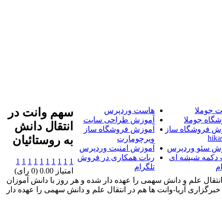
 جوملا
هاست وردپرس
سهم وانت در
شگاه جوملا
آموزش طراحی سایت
انتقال دانش
ش فروشگاه ساز
آموزش فروشگاه ساز
hika
به روستائيان
ویرچومارت
ش سئو وردپرس
آموزش امنیت وردپرس
 دکمه شیشه ای
ربات همکاری در فروش
1
1
1
1
1
1
1
1
1
1
م
تلگرام
امتیاز 0.00 (0 رای)
انتقال علم و دانش سهمی را عهده دار شده و هر روز با دانش آموزان
برگزاری آریا-وانت ها هم در انتقال علم و دانش سهمی را عهده دار