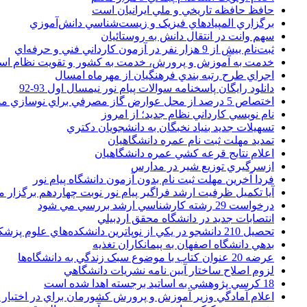
حافظ حافظه تاريخي و ملي ايرانيان است
برگزاري المپيادهاي فيزيک و زيست‌شناسي دانش‌آموزي
سهم وانت در انتقال دانش به روستائيان
ثبت‌نام بيش از 9 هزار نفر در آزمون کارداني فني و حرفه‌اي
خدمت به آموزش و پرورش، خدمت به کشور و تقويت نظام ا
اجراي طرح رتبه بندي فرهنگيان از مهرماه امسال
دانلود رایگان پاسخنامه سوالات پیام نور نیمسال اول 93-92
اختصاص 5 درصد از محل عوارض گاز مصرفي براي نوسازي مدارس
نام نويسي کارداني نظام جديد؛ از امروز
تسهيلات جديد بنياد نخبگان به دانشجويان دکتري
تمديد مهلت ثبت نام عمره دانشگاهيان
اعلام نتايج قرعه کشي عمره دانشگاهيان
ازسرگيري توزيع شير در مدارس
فردا آخرین مهلت ثبت نام بدون آزمون دانشگاه پیام نور
آیا تکمیل ظرفیت ارشد فراگیر پیام نور نوبت چهاردهم برگزار 
درخواست 29 رشته کارشناسي ارشد بررسي مي شود
انتصابات جديد در دانشگاه محقق اردبيلي
تحصيل 210 دانشجو در يکي از نوپاترين دانشکده‌هاي علوم پزشکي کشور
بدهي دانشگاه اصفهان به پيمانکاران تغذيه
عرضه 20 عنوان کتاب با موضوع سبک زندگي به دانشگاه‌ها
لزوم اصلاح ساختار آيين نامه نشريات دانشگاهي
18 کرسي پژوهشي به اساتيد برجسته اهدا شده است
اعلام آمادگي وزير آموزش و پرورش کشورمان براي در اختيار