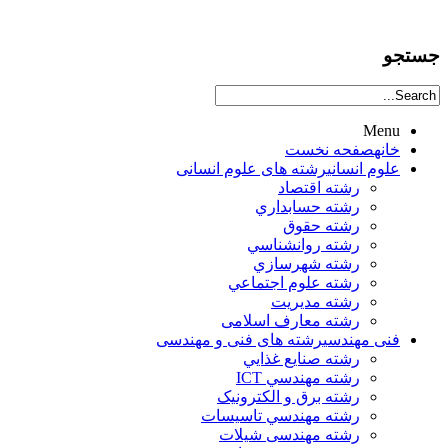
جستجو
Menu
خانه
صفحه نخست
علوم انساني
رشته های علوم انسانی
رشته اقتصاد
رشته حسابداري
رشته حقوق
رشته روانشناسي
رشته شهرسازي
رشته علوم اجتماعي
رشته مديريت
رشته معارف اسلامی
فنی مهندسی
رشته های فنی و مهندسی
رشته صنايع غذايي
رشته مهندسي ICT
رشته برق و الکترونيک
رشته مهندسي تاسيسات
رشته مهندسی شیلات