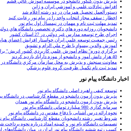
پذيرش بدون کنکور دانشجو در موسسه آموزش عالي قشم
افزايش تبادلات علمي و آموزشي ايران و ژاپن
دستورالعمل تحصیل همزمان در دو رشته اعلام شد
اخطار : سقف مجاز انتخاب واحد را در پیام نور رعایت کنید
تمدید مهلت ثبت نام و مهمان در نیمسال اول پیام نور
دانشجويان روزانه دوره هاي دكتري تخصصي دانشگاه هاي دولتي
اجراي طرح توسعه مدارس غير دولتي در 27 استان کشور
رئيس جمعيت توسعه علمي ايران خواستار افزايش اعضاي هيات
آموزش والدين بيسواد با طرح ملي الزام و تشويق
برگزاري دوره" نظام آموزش علمي كاربردي كشور اتريش" بر
40 هزار دانش آموز و دانشجو از موزه دارآباد بازديد کردند
معاونت سنجش و پذيرش به محل سازمان مرکزي دانشگاه در پو
تمديد ثبت نام تکميل ظرفيت گروه علوم پزشکي
اخبار دانشگاه پیام نور
توسعه کیفی راهبرد اصلی دانشگاه پیام نور
پذیرش بدون آزمون دانشجو در مقطع کارشناسی در دانشگاه پیا
پذیرش بدون آزمون دانشجو در دانشگاه پیام نور همدان
سرمایه گذاری 980 میلیارد تومانی دانشگاه پیام نور
نحوه ارائه درس آشنایی با دفاع مقدس در دانشگاه پیام نور
شروط تغییر رشته دانشجویان مقطع کارشناسی دانشگاه پیام ن
تصمیمات دانشگاه یام نور و کمیته امداد درباره نحوه پرداخت ش
کسب رتبه ششم دانشگاه پیام نور ایران در میان دانشگاه‌های از ر