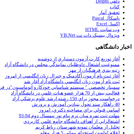
دلفي Delphi
کتاب
تحقيق آمار
پاسکال Pascal
اکسل Excel
وب سايت HTML
ويژوال بيسيک دات نت VB.Net
اخبار دانشگاهی
آغاز توزيع کارت آزمون دستياري از دوشنبه
ممنوعيت اشتغال داوطلبان نمايندگي مجلس در دانشگاه آزاد
رتبه بندي فرهنگيان از مهر
آغاز ثبت نام آزمون آکادميک و جنرال زبان انگليسي از امروز
ثبت نام آزمون زبان انگليسي دانشگاه آزاد آغاز شد
سمينار تخصصي " سيستم شناسايي خودکارو اتوماسيون"در فر
فعاليت بيش از 70 هزار عضو هيات علمي در دانشگاه آزاد
درخواست مجوز براي 150 رشته ارشد علوم پزشکي آزاد
40 راهکار سند تحول بنيادين آموزش و پرورش
اسامي قبولي براي مصاحبه دکتري، امروز
مهلت ثبت نمره میان ترم پیام نور نیمسال دوم 94-93
اشتغالزايي از اهداف دانشگاه جامع علمي کاربردي
تجليل از معلمان نمونه شهرستان رباط کريم
اعلام اولويت استخدام پيماني 5 هزار معلم