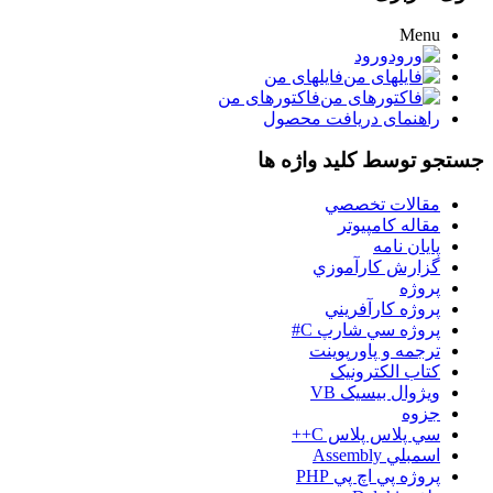
Menu
ورود
فایلهای من
فاکتورهای من
راهنمای دریافت محصول
جستجو توسط کلید واژه ها
مقالات تخصصي
مقاله کامپیوتر
پایان نامه
گزارش کارآموزي
پروژه
پروژه کارآفريني
پروژه سي شارپ C#
ترجمه و پاورپوينت
کتاب الکترونيک
ويژوال بيسيک VB
جزوه
سي پلاس پلاس C++
اسمبلي Assembly
پروژه پي اچ پي PHP