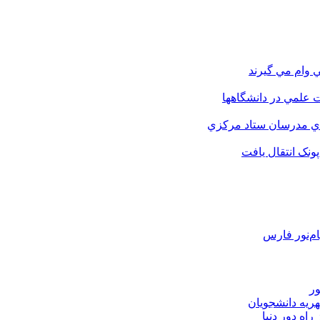
 وام مي گيرند
 علمي در دانشگاهها
اي مدرسان ستاد مرکزي
نک انتقال يافت
م‌نور فارس
ور
هریه دانشجویان
اه دور دنیا