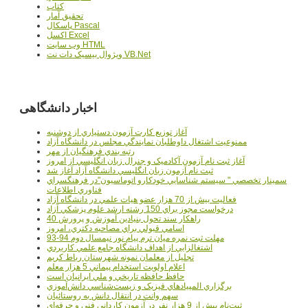
کتاب
تحقيق آمار
پاسکال Pascal
اکسل Excel
وب سايت HTML
ويژوال بيسيک دات نت VB.Net
اخبار دانشگاهی
آغاز توزيع کارت آزمون دستياري از دوشنبه
ممنوعيت اشتغال داوطلبان نمايندگي مجلس در دانشگاه آزاد
رتبه بندي فرهنگيان از مهر
آغاز ثبت نام آزمون آکادميک و جنرال زبان انگليسي از امروز
ثبت نام آزمون زبان انگليسي دانشگاه آزاد آغاز شد
سمينار تخصصي " سيستم شناسايي خودکارو اتوماسيون"در فرهنگسراي
فناوري اطلاعات
فعاليت بيش از 70 هزار عضو هيات علمي در دانشگاه آزاد
درخواست مجوز براي 150 رشته ارشد علوم پزشکي آزاد
40 راهکار سند تحول بنيادين آموزش و پرورش
اسامي قبولي براي مصاحبه دکتري، امروز
مهلت ثبت نمره میان ترم پیام نور نیمسال دوم 94-93
اشتغالزايي از اهداف دانشگاه جامع علمي کاربردي
تجليل از معلمان نمونه شهرستان رباط کريم
اعلام اولويت استخدام پيماني 5 هزار معلم
حافظ حافظه تاريخي و ملي ايرانيان است
برگزاري المپيادهاي فيزيک و زيست‌شناسي دانش‌آموزي
سهم وانت در انتقال دانش به روستائيان
ثبت‌نام بيش از 9 هزار نفر در آزمون کارداني فني و حرفه‌اي