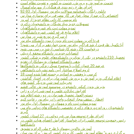
خدمت به آموزش و پرورش، خدمت به کشور و تقويت نظام است
اجراي طرح رتبه بندي فرهنگيان از مهرماه امسال
دانلود رایگان پاسخنامه سوالات پیام نور نیمسال اول 93-92
اختصاص 5 درصد از محل عوارض گاز مصرفي براي نوسازي مدارس
نام نويسي کارداني نظام جديد؛ از امروز
تسهيلات جديد بنياد نخبگان به دانشجويان دکتري
تمديد مهلت ثبت نام عمره دانشگاهيان
اعلام نتايج قرعه کشي عمره دانشگاهيان
ازسرگيري توزيع شير در مدارس
فردا آخرین مهلت ثبت نام بدون آزمون دانشگاه پیام نور
آیا تکمیل ظرفیت ارشد فراگیر پیام نور نوبت چهاردهم برگزار می شود؟
درخواست 29 رشته کارشناسي ارشد بررسي مي شود
انتصابات جديد در دانشگاه محقق اردبيلي
تحصيل 210 دانشجو در يکي از نوپاترين دانشکده‌هاي علوم پزشکي کشور
بدهي دانشگاه اصفهان به پيمانکاران تغذيه
عرضه 20 عنوان کتاب با موضوع سبک زندگي به دانشگاه‌ها
لزوم اصلاح ساختار آيين نامه نشريات دانشگاهي
18 کرسي پژوهشي به اساتيد برجسته اهدا شده است
اعلام آمادگي وزير آموزش و پرورش کشورمان براي در اختيار گذاشتن
تجربيات آموزشي به ديگر کشورهاي
پذيرش بدون کنکور دانشجو در موسسه آموزش عالي قشم
افزايش تبادلات علمي و آموزشي ايران و ژاپن
دستورالعمل تحصیل همزمان در دو رشته اعلام شد
اخطار : سقف مجاز انتخاب واحد را در پیام نور رعایت کنید
تمدید مهلت ثبت نام و مهمان در نیمسال اول پیام نور
دانشجويان روزانه دوره هاي دكتري تخصصي دانشگاه هاي دولتي وام مي
گيرند
اجراي طرح توسعه مدارس غير دولتي در 27 استان کشور
رئيس جمعيت توسعه علمي ايران خواستار افزايش اعضاي هيات علمي در
دانشگاهها
آموزش والدين بيسواد با طرح ملي الزام و تشويق
برگزاري دوره" نظام آموزش علمي كاربردي كشور اتريش" براي مدرسان