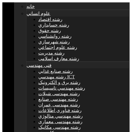
خانه
علوم انساني
رشته اقتصاد
رشته حسابداري
رشته حقوق
رشته روانشناسي
رشته شهرسازي
رشته علوم اجتماعي
رشته مديريت
رشته معارف اسلامی
فنی مهندسی
رشته صنايع غذايي
رشته مهندسي ICT
رشته برق و الکترونيک
رشته مهندسي تاسيسات
رشته مهندسی شیلات
رشته مهندسی صنایع
رشته مهندسی عمران
رشته فناوری اطلاعات
رشته مهندسي متالوژي
رشته مهندسی معماری
رشته مهندسی مکانیک