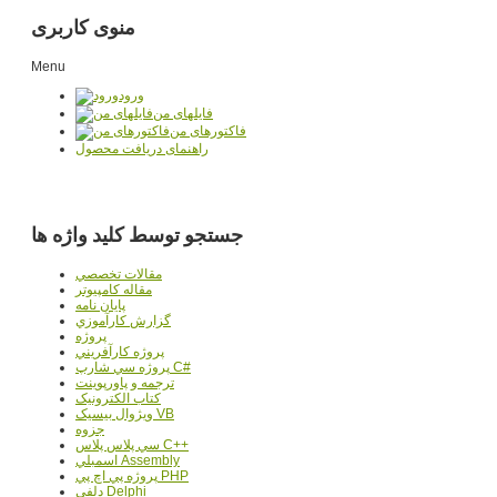
منوی کاربری
Menu
ورود
فایلهای من
فاکتورهای من
راهنمای دریافت محصول
جستجو توسط کلید واژه ها
مقالات تخصصي
مقاله کامپیوتر
پایان نامه
گزارش کارآموزي
پروژه
پروژه کارآفريني
پروژه سي شارپ C#
ترجمه و پاورپوينت
کتاب الکترونيک
ويژوال بيسيک VB
جزوه
سي پلاس پلاس C++
اسمبلي Assembly
پروژه پي اچ پي PHP
دلفي Delphi