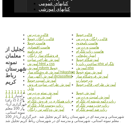
کتابهای عمومی
کتابهای آموزشی
قالب جوملا
قالب وردپرس
قالب رایگان وردپرس
قالب رایگان جوملا
هاست نامحدود
هاست جوملا
هاست وردپرس
هاست اقتصادی
تجليل از
هاست ربات تلگرام
خرید دامنه
معلمان
ایمیل تبلیغاتی
فروشگاه ساز رایگان
آموزشگاه جوملا
آموزش طراحی سایت
نمونه
ساخت ربات با php تلگرام
آموزش html و css
شهرستان
آموزش php
آموزش rsform جوملا
آموزش سئو جوملا
آموزش فروشگاه ساز hikashop
رباط
آموزش فروشگاه ساز
آموزش آگهی ساز djclassified
ویرچومارت
آموزش امنیت جوملا
کريم
آموزش طراحی قالب جوملا
آموزش طراحی سایت فروش
فایل
1
1
1
1
1
1
1
آموزش جوملا
آموزش سئو وردپرس
امتیاز
1
1
1
آموزش امنیت وردپرس
آموزش وردپرس
2.25 (2 رای)
ربات دکمه شیشه ای تلگرام
ربات همکاری در فروش تلگرام
خبرگزاری آریا-
ربات جذب ممبر تلگرام
ربات پیوست فایل تلگرام
از 100 معلم
ربات ضد اسپم تلگرام
آموزش ووکامرس رایگان
نمونه استانی،
شهرستانی و مدرسه ای در شهرستان رباط کریم تجلیل شد . خبرگزاری آریا-از 100
معلم نمونه استانی، شهرستانی و مدرسه ای در شهرستان رباط کریم تجلیل شد .