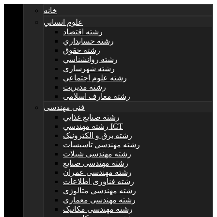
خانه
علوم انساني
رشته اقتصاد
رشته حسابداري
رشته حقوق
رشته روانشناسي
رشته شهرسازي
رشته علوم اجتماعي
رشته مديريت
رشته معارف اسلامی
فنی مهندسی
رشته صنايع غذايي
رشته مهندسي ICT
رشته برق و الکترونيک
رشته مهندسي تاسيسات
رشته مهندسی شیلات
رشته مهندسی صنایع
رشته مهندسی عمران
رشته فناوری اطلاعات
رشته مهندسي متالوژي
رشته مهندسی معماری
رشته مهندسی مکانیک