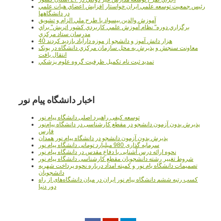
رئيس جمعيت توسعه علمي ايران خواستار افزايش اعضاي هيات علمي
در دانشگاهها
آموزش والدين بيسواد با طرح ملي الزام و تشويق
برگزاري دوره" نظام آموزش علمي كاربردي كشور اتريش" براي
مدرسان ستاد مرکزي
40 هزار دانش آموز و دانشجو از موزه دارآباد بازديد کردند
معاونت سنجش و پذيرش به محل سازمان مرکزي دانشگاه در پونک
انتقال يافت
تمديد ثبت نام تکميل ظرفيت گروه علوم پزشکي
اخبار دانشگاه پیام نور
توسعه کیفی راهبرد اصلی دانشگاه پیام نور
پذیرش بدون آزمون دانشجو در مقطع کارشناسی در دانشگاه پیام‌نور
فارس
پذیرش بدون آزمون دانشجو در دانشگاه پیام نور همدان
سرمایه گذاری 980 میلیارد تومانی دانشگاه پیام نور
نحوه ارائه درس آشنایی با دفاع مقدس در دانشگاه پیام نور
شروط تغییر رشته دانشجویان مقطع کارشناسی دانشگاه پیام نور
تصمیمات دانشگاه یام نور و کمیته امداد درباره نحوه پرداخت شهریه
دانشجویان
کسب رتبه ششم دانشگاه پیام نور ایران در میان دانشگاه‌های از راه
دور دنیا