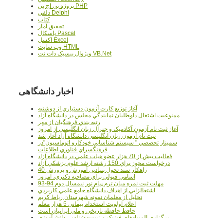
پروژه پي اچ پي PHP
دلفي Delphi
کتاب
تحقيق آمار
پاسکال Pascal
اکسل Excel
وب سايت HTML
ويژوال بيسيک دات نت VB.Net
اخبار دانشگاهی
آغاز توزيع کارت آزمون دستياري از دوشنبه
ممنوعيت اشتغال داوطلبان نمايندگي مجلس در دانشگاه آزاد
رتبه بندي فرهنگيان از مهر
آغاز ثبت نام آزمون آکادميک و جنرال زبان انگليسي از امروز
ثبت نام آزمون زبان انگليسي دانشگاه آزاد آغاز شد
سمينار تخصصي " سيستم شناسايي خودکارو اتوماسيون"در
فرهنگسراي فناوري اطلاعات
فعاليت بيش از 70 هزار عضو هيات علمي در دانشگاه آزاد
درخواست مجوز براي 150 رشته ارشد علوم پزشکي آزاد
40 راهکار سند تحول بنيادين آموزش و پرورش
اسامي قبولي براي مصاحبه دکتري، امروز
مهلت ثبت نمره میان ترم پیام نور نیمسال دوم 94-93
اشتغالزايي از اهداف دانشگاه جامع علمي کاربردي
تجليل از معلمان نمونه شهرستان رباط کريم
اعلام اولويت استخدام پيماني 5 هزار معلم
حافظ حافظه تاريخي و ملي ايرانيان است
برگزاري المپيادهاي فيزيک و زيست‌شناسي دانش‌آموزي