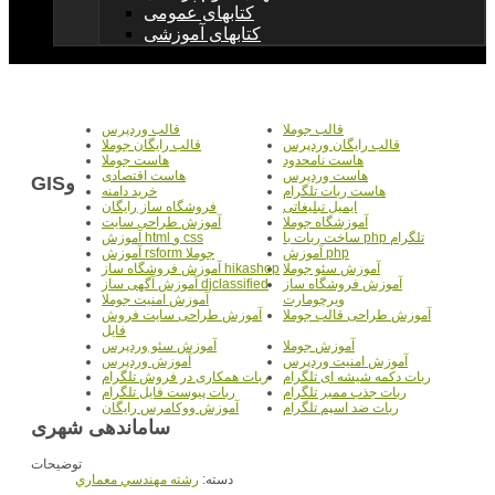
کتابهای عمومی
کتابهای آموزشی
قالب جوملا
قالب وردپرس
قالب رایگان وردپرس
قالب رایگان جوملا
هاست نامحدود
هاست جوملا
هاست وردپرس
هاست اقتصادی
GISو
هاست ربات تلگرام
خرید دامنه
ایمیل تبلیغاتی
فروشگاه ساز رایگان
آموزشگاه جوملا
آموزش طراحی سایت
ساخت ربات با php تلگرام
آموزش html و css
آموزش php
آموزش rsform جوملا
آموزش سئو جوملا
آموزش فروشگاه ساز hikashop
آموزش فروشگاه ساز
آموزش آگهی ساز djclassified
ویرچومارت
آموزش امنیت جوملا
آموزش طراحی قالب جوملا
آموزش طراحی سایت فروش
فایل
آموزش جوملا
آموزش سئو وردپرس
آموزش امنیت وردپرس
آموزش وردپرس
ربات دکمه شیشه ای تلگرام
ربات همکاری در فروش تلگرام
ربات جذب ممبر تلگرام
ربات پیوست فایل تلگرام
ربات ضد اسپم تلگرام
آموزش ووکامرس رایگان
ساماندهی شهری
توضیحات
دسته:
رشته مهندسي معماري