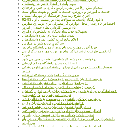
سهم وانت در انتقال دانش به روستائيان
ثبت‌نام بيش از 9 هزار نفر در آزمون کارداني فني و حرفه‌اي
خدمت به آموزش و پرورش، خدمت به کشور و تقويت نظام است
اجراي طرح رتبه بندي فرهنگيان از مهرماه امسال
دانلود رایگان پاسخنامه سوالات پیام نور نیمسال اول 93-92
اختصاص 5 درصد از محل عوارض گاز مصرفي براي نوسازي مدارس
نام نويسي کارداني نظام جديد؛ از امروز
تسهيلات جديد بنياد نخبگان به دانشجويان دکتري
تمديد مهلت ثبت نام عمره دانشگاهيان
اعلام نتايج قرعه کشي عمره دانشگاهيان
ازسرگيري توزيع شير در مدارس
فردا آخرین مهلت ثبت نام بدون آزمون دانشگاه پیام نور
آیا تکمیل ظرفیت ارشد فراگیر پیام نور نوبت چهاردهم برگزار می
شود؟
درخواست 29 رشته کارشناسي ارشد بررسي مي شود
انتصابات جديد در دانشگاه محقق اردبيلي
تحصيل 210 دانشجو در يکي از نوپاترين دانشکده‌هاي علوم پزشکي
کشور
بدهي دانشگاه اصفهان به پيمانکاران تغذيه
عرضه 20 عنوان کتاب با موضوع سبک زندگي به دانشگاه‌ها
لزوم اصلاح ساختار آيين نامه نشريات دانشگاهي
18 کرسي پژوهشي به اساتيد برجسته اهدا شده است
اعلام آمادگي وزير آموزش و پرورش کشورمان براي در اختيار گذاشتن
تجربيات آموزشي به ديگر کشورهاي
پذيرش بدون کنکور دانشجو در موسسه آموزش عالي قشم
افزايش تبادلات علمي و آموزشي ايران و ژاپن
دستورالعمل تحصیل همزمان در دو رشته اعلام شد
اخطار : سقف مجاز انتخاب واحد را در پیام نور رعایت کنید
تمدید مهلت ثبت نام و مهمان در نیمسال اول پیام نور
دانشجويان روزانه دوره هاي دكتري تخصصي دانشگاه هاي دولتي وام
مي گيرند
اجراي طرح توسعه مدارس غير دولتي در 27 استان کشور