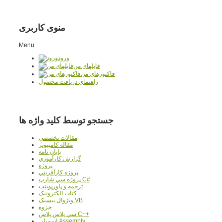
منوی کاربری
Menu
ورود
فایلهای من
فاکتورهای من
راهنمای دریافت محصول
جستجو توسط کلید واژه ها
مقالات تخصصي
مقاله کامپیوتر
پایان نامه
گزارش کارآموزي
پروژه
پروژه کارآفريني
پروژه سي شارپ C#
ترجمه و پاورپوينت
کتاب الکترونيک
ويژوال بيسيک VB
جزوه
سي پلاس پلاس C++
اسمبلي Assembly