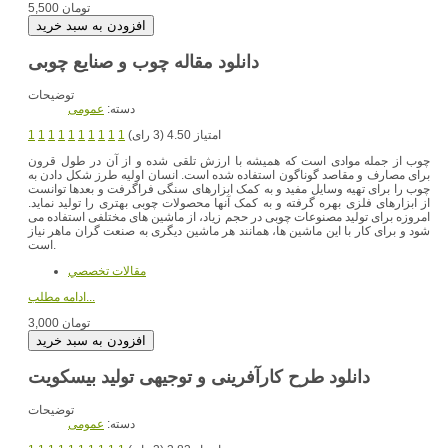
5,500 تومان
دانلود مقاله چوب و صنایع چوبی
توضیحات
دسته:
عمومی
امتیاز 4.50 (3 رای)
1
1
1
1
1
1
1
1
1
1
چوب از جمله موادی است که همیشه با ارزش تلقی شده و از آن در طول قرون
برای مصارف و مقاصد گوناگون استفاده شده است. انسان اولیه طرز شکل دادن به
چوب را برای تهیه وسایل مفید و به کمک ابزارهای سنگی فراگرفت و بعدها توانست
از ابزارهای فلزی بهره گرفته و به کمک آنها محصولات چوبی بهتری را تولید نماید.
امروزه برای تولید مصنوعات چوبی در حجم زیاد، از ماشین های مختلفی استفاده می
شود و برای کار با این ماشین ها، همانند هر ماشین دیگری به صنعت گران ماهر نیاز
است.
مقالات تخصصي
ادامه مطلب...
3,000 تومان
دانلود طرح کارآفرینی و توجیهی تولید بیسکویت
توضیحات
دسته:
عمومی