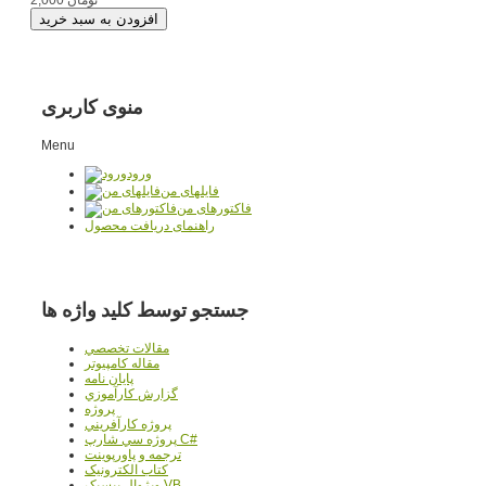
2,000 تومان
منوی کاربری
Menu
ورود
فایلهای من
فاکتورهای من
راهنمای دریافت محصول
جستجو توسط کلید واژه ها
مقالات تخصصي
مقاله کامپیوتر
پایان نامه
گزارش کارآموزي
پروژه
پروژه کارآفريني
پروژه سي شارپ C#
ترجمه و پاورپوينت
کتاب الکترونيک
ويژوال بيسيک VB