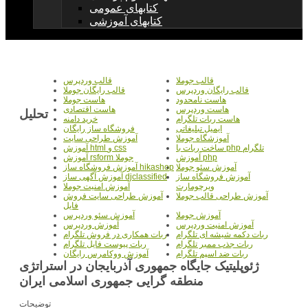
کتابهای عمومی
کتابهای آموزشی
قالب جوملا
قالب وردپرس
قالب رایگان وردپرس
قالب رایگان جوملا
هاست نامحدود
هاست جوملا
هاست وردپرس
هاست اقتصادی
تحلیل
هاست ربات تلگرام
خرید دامنه
ایمیل تبلیغاتی
فروشگاه ساز رایگان
آموزشگاه جوملا
آموزش طراحی سایت
ساخت ربات با php تلگرام
آموزش html و css
آموزش php
آموزش rsform جوملا
آموزش سئو جوملا
آموزش فروشگاه ساز hikashop
آموزش فروشگاه ساز
آموزش آگهی ساز djclassified
ویرچومارت
آموزش امنیت جوملا
آموزش طراحی قالب جوملا
آموزش طراحی سایت فروش
فایل
آموزش جوملا
آموزش سئو وردپرس
آموزش امنیت وردپرس
آموزش وردپرس
ربات دکمه شیشه ای تلگرام
ربات همکاری در فروش تلگرام
ربات جذب ممبر تلگرام
ربات پیوست فایل تلگرام
ربات ضد اسپم تلگرام
آموزش ووکامرس رایگان
ژئوپلیتیک جایگاه جمهوری آذربایجان در استراتژی
منطقه گرایی جمهوری اسلامی ایران
توضیحات