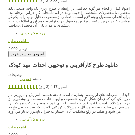
امتیاز 3.83 (3 رای)
1
1
1
1
1
1
1
1
1
1
اصولا قبل از انجام هر گونه فعالیتی در رابطه با طرح ریزی یک واحد صنعتی،باید
محصول یا محصولات مشخصی را جهت تولید در آینده انتخاب کرد.در این مرحله ابتدا
برای انتخاب محصول بهینه لازم است تا تعدادی از محصولات قابل تولید را با یکدیگر
مقایسه کرده و پس از تعیین بهترین محصول جهت تولید،به جمع آوری اطلاعات اولیه
بیشتری در مورد بازار آن محصول پرداخت.
پروژه کارآفريني
ادامه مطلب...
2,000 تومان
دانلود طرح کارآفرینی و توجیهی احداث مهد کودک
توضیحات
دسته:
عمومی
امتیاز 4.17 (3 رای)
1
1
1
1
1
1
1
1
1
1
كودكان سرمايه هاي ارزشمند وسازنده آينده جامعه هستند. آموزش و پرورش در
دوره كودكي كه زمان شكل گيري شخصيت و ايجاد عادات مختلف و پيشگيري از
بروز مشكلات است. آينده فرد و جامعه را بنايي نهد و مسير حركت مملكت را
مشخص مي سازد. توجه به مسائل و مشكلات كودكان باعث پيشرفت و ترقي جامعه
مي شود و غفلت در رفع مشكلات آنان، خسارات جبران ناپذيري به بار مي آورد.
پروژه کارآفريني
ادامه مطلب...