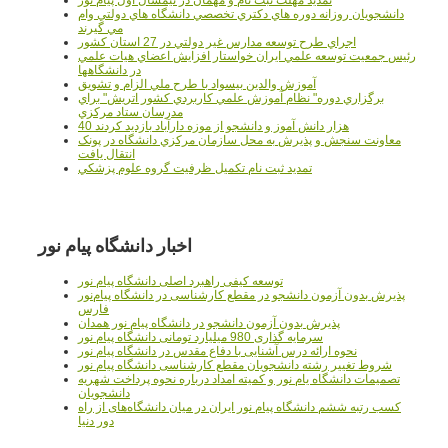
تمدید مهلت ثبت نام و مهمان در نیمسال اول پیام نور
دانشجويان روزانه دوره هاي دكتري تخصصي دانشگاه هاي دولتي وام
مي گيرند
اجراي طرح توسعه مدارس غير دولتي در 27 استان کشور
رئيس جمعيت توسعه علمي ايران خواستار افزايش اعضاي هيات علمي
در دانشگاهها
آموزش والدين بيسواد با طرح ملي الزام و تشويق
برگزاري دوره" نظام آموزش علمي كاربردي كشور اتريش" براي
مدرسان ستاد مرکزي
40 هزار دانش آموز و دانشجو از موزه دارآباد بازديد کردند
معاونت سنجش و پذيرش به محل سازمان مرکزي دانشگاه در پونک
انتقال يافت
تمديد ثبت نام تکميل ظرفيت گروه علوم پزشکي
اخبار دانشگاه پیام نور
توسعه کیفی راهبرد اصلی دانشگاه پیام نور
پذیرش بدون آزمون دانشجو در مقطع کارشناسی در دانشگاه پیام‌نور
فارس
پذیرش بدون آزمون دانشجو در دانشگاه پیام نور همدان
سرمایه گذاری 980 میلیارد تومانی دانشگاه پیام نور
نحوه ارائه درس آشنایی با دفاع مقدس در دانشگاه پیام نور
شروط تغییر رشته دانشجویان مقطع کارشناسی دانشگاه پیام نور
تصمیمات دانشگاه یام نور و کمیته امداد درباره نحوه پرداخت شهریه
دانشجویان
کسب رتبه ششم دانشگاه پیام نور ایران در میان دانشگاه‌های از راه
دور دنیا