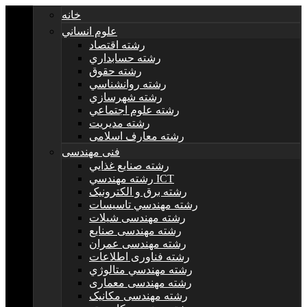
خانه
علوم انساني
رشته اقتصاد
رشته حسابداري
رشته حقوق
رشته روانشناسي
رشته شهرسازي
رشته علوم اجتماعي
رشته مديريت
رشته معارف اسلامی
فنی مهندسی
رشته صنايع غذايي
رشته مهندسي ICT
رشته برق و الکترونيک
رشته مهندسي تاسيسات
رشته مهندسی شیلات
رشته مهندسی صنایع
رشته مهندسی عمران
رشته فناوری اطلاعات
رشته مهندسي متالوژي
رشته مهندسی معماری
رشته مهندسی مکانیک