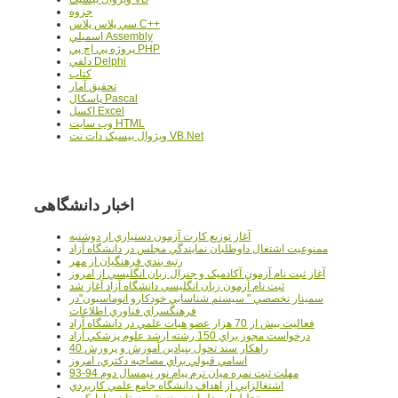
جزوه
سي پلاس پلاس C++
اسمبلي Assembly
پروژه پي اچ پي PHP
دلفي Delphi
کتاب
تحقيق آمار
پاسکال Pascal
اکسل Excel
وب سايت HTML
ويژوال بيسيک دات نت VB.Net
اخبار دانشگاهی
آغاز توزيع کارت آزمون دستياري از دوشنبه
ممنوعيت اشتغال داوطلبان نمايندگي مجلس در دانشگاه آزاد
رتبه بندي فرهنگيان از مهر
آغاز ثبت نام آزمون آکادميک و جنرال زبان انگليسي از امروز
ثبت نام آزمون زبان انگليسي دانشگاه آزاد آغاز شد
سمينار تخصصي " سيستم شناسايي خودکارو اتوماسيون"در
فرهنگسراي فناوري اطلاعات
فعاليت بيش از 70 هزار عضو هيات علمي در دانشگاه آزاد
درخواست مجوز براي 150 رشته ارشد علوم پزشکي آزاد
40 راهکار سند تحول بنيادين آموزش و پرورش
اسامي قبولي براي مصاحبه دکتري، امروز
مهلت ثبت نمره میان ترم پیام نور نیمسال دوم 94-93
اشتغالزايي از اهداف دانشگاه جامع علمي کاربردي