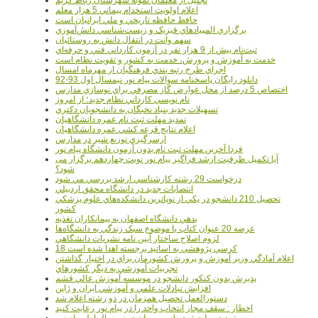
تجليل از معلمان نمونه شهرستان رباط کريم
اعلام اولويت استخدام پيماني 5 هزار معلم
حافظ حافظه تاريخي و ملي ايرانيان است
برگزاري المپيادهاي فيزيک و زيست‌شناسي دانش‌آموزي
سهم وانت در انتقال دانش به روستائيان
ثبت‌نام بيش از 9 هزار نفر در آزمون کارداني فني و حرفه‌اي
خدمت به آموزش و پرورش، خدمت به کشور و تقويت نظام است
اجراي طرح رتبه بندي فرهنگيان از مهرماه امسال
دانلود رایگان پاسخنامه سوالات پیام نور نیمسال اول 93-92
اختصاص 5 درصد از محل عوارض گاز مصرفي براي نوسازي مدارس
نام نويسي کارداني نظام جديد؛ از امروز
تسهيلات جديد بنياد نخبگان به دانشجويان دکتري
تمديد مهلت ثبت نام عمره دانشگاهيان
اعلام نتايج قرعه کشي عمره دانشگاهيان
ازسرگيري توزيع شير در مدارس
فردا آخرین مهلت ثبت نام بدون آزمون دانشگاه پیام نور
آیا تکمیل ظرفیت ارشد فراگیر پیام نور نوبت چهاردهم برگزار می
شود؟
درخواست 29 رشته کارشناسي ارشد بررسي مي شود
انتصابات جديد در دانشگاه محقق اردبيلي
تحصيل 210 دانشجو در يکي از نوپاترين دانشکده‌هاي علوم پزشکي
کشور
بدهي دانشگاه اصفهان به پيمانکاران تغذيه
عرضه 20 عنوان کتاب با موضوع سبک زندگي به دانشگاه‌ها
لزوم اصلاح ساختار آيين نامه نشريات دانشگاهي
18 کرسي پژوهشي به اساتيد برجسته اهدا شده است
اعلام آمادگي وزير آموزش و پرورش کشورمان براي در اختيار گذاشتن
تجربيات آموزشي به ديگر کشورهاي
پذيرش بدون کنکور دانشجو در موسسه آموزش عالي قشم
افزايش تبادلات علمي و آموزشي ايران و ژاپن
دستورالعمل تحصیل همزمان در دو رشته اعلام شد
اخطار : سقف مجاز انتخاب واحد را در پیام نور رعایت کنید