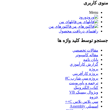
منوی کاربری
Menu
ورود
فایلهای من
فاکتورهای من
راهنمای دریافت محصول
جستجو توسط کلید واژه ها
مقالات تخصصي
مقاله کامپیوتر
پایان نامه
گزارش کارآموزي
پروژه
پروژه کارآفريني
پروژه سي شارپ C#
ترجمه و پاورپوينت
کتاب الکترونيک
ويژوال بيسيک VB
جزوه
سي پلاس پلاس C++
اسمبلي Assembly