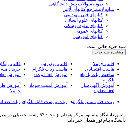
نمونه سوالات پیش دانشگاهی
منابع لاتین
مرجع کتابهای لاتین
کتابهای فنی مهندسی
کتابهای علوم انسانی
کتابهای علوم پزشکی
کتابهای عمومی
کتابهای آموزشی
سبد خرید خالی است
قالب جوملا
قالب وردپرس
قالب رایگا
هاست اقتصادی
هاست ربات تلگرام
خرید دامنه
ساخت ربات با php
آموزش html و css
آموزش php
تلگرام
آموزش آگهی ساز
آموزش امنیت جوملا
آموزش طرا
djclassified
جوملا
ربات جذب ممبر تلگرام
ربات پیوست فایل تلگرام
ربات ضد اس
دانشگاه پیام نور همدان خبر داد.