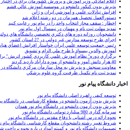
اعلام آمادگي وزير آموزش و پرورش کشورمان براي در اختيار
پذيرش بدون کنکور دانشجو در موسسه آموزش عالي قشم
افزايش تبادلات علمي و آموزشي ايران و ژاپن
دستورالعمل تحصیل همزمان در دو رشته اعلام شد
اخطار : سقف مجاز انتخاب واحد را در پیام نور رعایت کنید
تمدید مهلت ثبت نام و مهمان در نیمسال اول پیام نور
دانشجويان روزانه دوره هاي دكتري تخصصي دانشگاه هاي دولتي
اجراي طرح توسعه مدارس غير دولتي در 27 استان کشور
رئيس جمعيت توسعه علمي ايران خواستار افزايش اعضاي هيات
آموزش والدين بيسواد با طرح ملي الزام و تشويق
برگزاري دوره" نظام آموزش علمي كاربردي كشور اتريش" بر
40 هزار دانش آموز و دانشجو از موزه دارآباد بازديد کردند
معاونت سنجش و پذيرش به محل سازمان مرکزي دانشگاه در پو
تمديد ثبت نام تکميل ظرفيت گروه علوم پزشکي
اخبار دانشگاه پیام نور
توسعه کیفی راهبرد اصلی دانشگاه پیام نور
پذیرش بدون آزمون دانشجو در مقطع کارشناسی در دانشگاه پیا
پذیرش بدون آزمون دانشجو در دانشگاه پیام نور همدان
سرمایه گذاری 980 میلیارد تومانی دانشگاه پیام نور
نحوه ارائه درس آشنایی با دفاع مقدس در دانشگاه پیام نور
شروط تغییر رشته دانشجویان مقطع کارشناسی دانشگاه پیام ن
تصمیمات دانشگاه یام نور و کمیته امداد درباره نحوه پرداخت ش