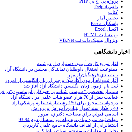
پروژه پي اچ پي PHP
دلفي Delphi
کتاب
تحقيق آمار
پاسکال Pascal
اکسل Excel
وب سايت HTML
ويژوال بيسيک دات نت VB.Net
اخبار دانشگاهی
آغاز توزيع کارت آزمون دستياري از دوشنبه
ممنوعيت اشتغال داوطلبان نمايندگي مجلس در دانشگاه آزاد
رتبه بندي فرهنگيان از مهر
آغاز ثبت نام آزمون آکادميک و جنرال زبان انگليسي از امروز
ثبت نام آزمون زبان انگليسي دانشگاه آزاد آغاز شد
سمينار تخصصي " سيستم شناسايي خودکارو اتوماسيون"در فر
فعاليت بيش از 70 هزار عضو هيات علمي در دانشگاه آزاد
درخواست مجوز براي 150 رشته ارشد علوم پزشکي آزاد
40 راهکار سند تحول بنيادين آموزش و پرورش
اسامي قبولي براي مصاحبه دکتري، امروز
مهلت ثبت نمره میان ترم پیام نور نیمسال دوم 94-93
اشتغالزايي از اهداف دانشگاه جامع علمي کاربردي
تجليل از معلمان نمونه شهرستان رباط کريم