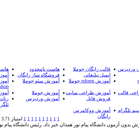
ن وردپرس
قالب رایگان جوملا
هاست نامحدود
هاست
ایمیل تبلیغاتی
فروشگاه ساز رایگان
آموز
آموزش rsform جوملا
آموزش سئو جوملا
آموز
shop
حی قالب
آموزش طراحی سایت
آموزش جوملا
آموز
فروش فایل
آموزش وردپرس
ربات
تلگرا
پم تلگرام
آموزش ووکامرس
رایگان
1
1
1
1
1
1
1
1
1
1
امتیاز 3.71 (12 رای)