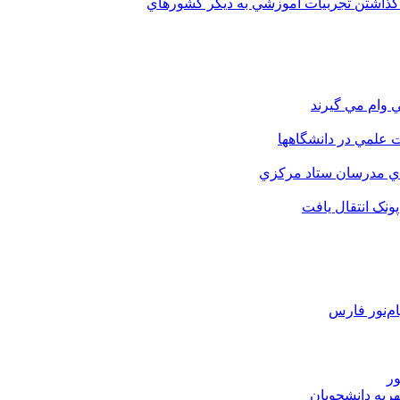
 گذاشتن تجربيات آموزشي به ديگر کشورهاي
 وام مي گيرند
 علمي در دانشگاهها
اي مدرسان ستاد مرکزي
نک انتقال يافت
م‌نور فارس
ور
هریه دانشجویان