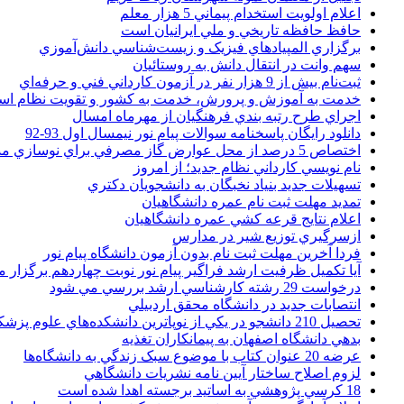
اعلام اولويت استخدام پيماني 5 هزار معلم
حافظ حافظه تاريخي و ملي ايرانيان است
برگزاري المپيادهاي فيزيک و زيست‌شناسي دانش‌آموزي
سهم وانت در انتقال دانش به روستائيان
ثبت‌نام بيش از 9 هزار نفر در آزمون کارداني فني و حرفه‌اي
خدمت به آموزش و پرورش، خدمت به کشور و تقويت نظام ا
اجراي طرح رتبه بندي فرهنگيان از مهرماه امسال
دانلود رایگان پاسخنامه سوالات پیام نور نیمسال اول 93-92
اختصاص 5 درصد از محل عوارض گاز مصرفي براي نوسازي مدارس
نام نويسي کارداني نظام جديد؛ از امروز
تسهيلات جديد بنياد نخبگان به دانشجويان دکتري
تمديد مهلت ثبت نام عمره دانشگاهيان
اعلام نتايج قرعه کشي عمره دانشگاهيان
ازسرگيري توزيع شير در مدارس
فردا آخرین مهلت ثبت نام بدون آزمون دانشگاه پیام نور
آیا تکمیل ظرفیت ارشد فراگیر پیام نور نوبت چهاردهم برگزار 
درخواست 29 رشته کارشناسي ارشد بررسي مي شود
انتصابات جديد در دانشگاه محقق اردبيلي
تحصيل 210 دانشجو در يکي از نوپاترين دانشکده‌هاي علوم پزشکي کشور
بدهي دانشگاه اصفهان به پيمانکاران تغذيه
عرضه 20 عنوان کتاب با موضوع سبک زندگي به دانشگاه‌ها
لزوم اصلاح ساختار آيين نامه نشريات دانشگاهي
18 کرسي پژوهشي به اساتيد برجسته اهدا شده است