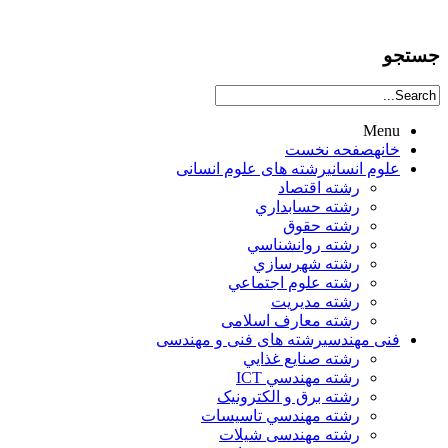
جستجو
Menu
خانه
صفحه نخست
علوم انساني
رشته های علوم انسانی
رشته اقتصاد
رشته حسابداري
رشته حقوق
رشته روانشناسي
رشته شهرسازي
رشته علوم اجتماعي
رشته مديريت
رشته معارف اسلامی
فنی مهندسی
رشته های فنی و مهندسی
رشته صنايع غذايي
رشته مهندسي ICT
رشته برق و الکترونيک
رشته مهندسي تاسيسات
رشته مهندسی شیلات