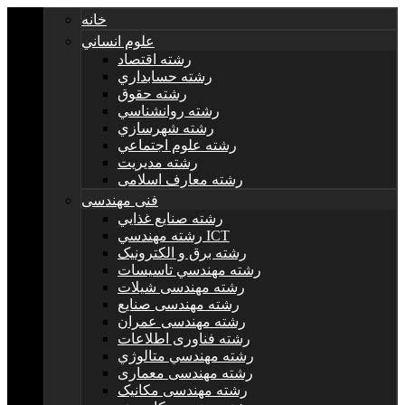
خانه
علوم انساني
رشته اقتصاد
رشته حسابداري
رشته حقوق
رشته روانشناسي
رشته شهرسازي
رشته علوم اجتماعي
رشته مديريت
رشته معارف اسلامی
فنی مهندسی
رشته صنايع غذايي
رشته مهندسي ICT
رشته برق و الکترونيک
رشته مهندسي تاسيسات
رشته مهندسی شیلات
رشته مهندسی صنایع
رشته مهندسی عمران
رشته فناوری اطلاعات
رشته مهندسي متالوژي
رشته مهندسی معماری
رشته مهندسی مکانیک