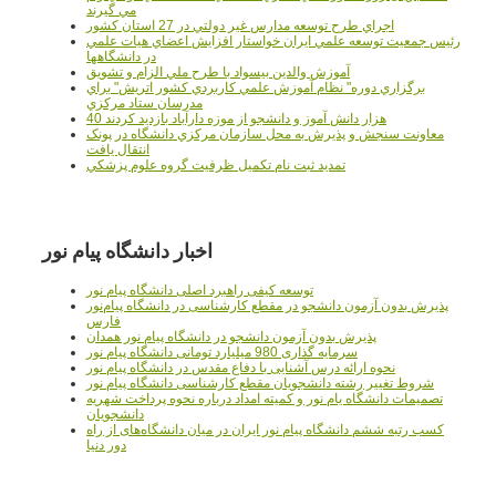
مي گيرند
اجراي طرح توسعه مدارس غير دولتي در 27 استان کشور
رئيس جمعيت توسعه علمي ايران خواستار افزايش اعضاي هيات علمي
در دانشگاهها
آموزش والدين بيسواد با طرح ملي الزام و تشويق
برگزاري دوره" نظام آموزش علمي كاربردي كشور اتريش" براي
مدرسان ستاد مرکزي
40 هزار دانش آموز و دانشجو از موزه دارآباد بازديد کردند
معاونت سنجش و پذيرش به محل سازمان مرکزي دانشگاه در پونک
انتقال يافت
تمديد ثبت نام تکميل ظرفيت گروه علوم پزشکي
اخبار دانشگاه پیام نور
توسعه کیفی راهبرد اصلی دانشگاه پیام نور
پذیرش بدون آزمون دانشجو در مقطع کارشناسی در دانشگاه پیام‌نور
فارس
پذیرش بدون آزمون دانشجو در دانشگاه پیام نور همدان
سرمایه گذاری 980 میلیارد تومانی دانشگاه پیام نور
نحوه ارائه درس آشنایی با دفاع مقدس در دانشگاه پیام نور
شروط تغییر رشته دانشجویان مقطع کارشناسی دانشگاه پیام نور
تصمیمات دانشگاه یام نور و کمیته امداد درباره نحوه پرداخت شهریه
دانشجویان
کسب رتبه ششم دانشگاه پیام نور ایران در میان دانشگاه‌های از راه
دور دنیا