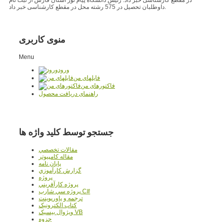
داوطلبان تحصیل در 575 رشته محل در مقطع کارشناسی خبر داد.
منوی کاربری
Menu
ورود
فایلهای من
فاکتورهای من
راهنمای دریافت محصول
جستجو توسط کلید واژه ها
مقالات تخصصي
مقاله کامپیوتر
پایان نامه
گزارش کارآموزي
پروژه
پروژه کارآفريني
پروژه سي شارپ C#
ترجمه و پاورپوينت
کتاب الکترونيک
ويژوال بيسيک VB
جزوه