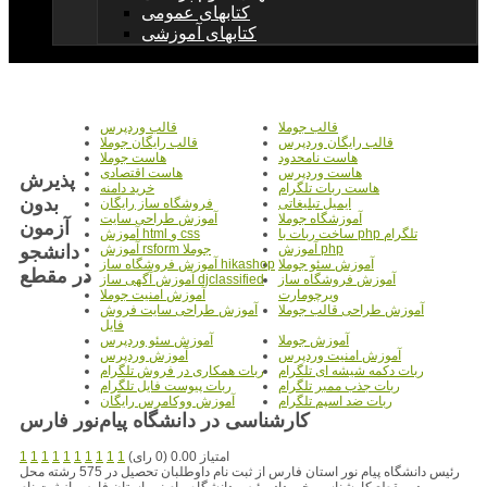
کتابهای عمومی
کتابهای آموزشی
قالب جوملا
قالب وردپرس
قالب رایگان وردپرس
قالب رایگان جوملا
هاست نامحدود
هاست جوملا
هاست وردپرس
هاست اقتصادی
پذیرش
هاست ربات تلگرام
خرید دامنه
بدون
ایمیل تبلیغاتی
فروشگاه ساز رایگان
آموزشگاه جوملا
آموزش طراحی سایت
آزمون
ساخت ربات با php تلگرام
آموزش html و css
دانشجو
آموزش php
آموزش rsform جوملا
آموزش سئو جوملا
آموزش فروشگاه ساز hikashop
در مقطع
آموزش فروشگاه ساز
آموزش آگهی ساز djclassified
ویرچومارت
آموزش امنیت جوملا
آموزش طراحی قالب جوملا
آموزش طراحی سایت فروش
فایل
آموزش جوملا
آموزش سئو وردپرس
آموزش امنیت وردپرس
آموزش وردپرس
ربات دکمه شیشه ای تلگرام
ربات همکاری در فروش تلگرام
ربات جذب ممبر تلگرام
ربات پیوست فایل تلگرام
ربات ضد اسپم تلگرام
آموزش ووکامرس رایگان
کارشناسی در دانشگاه پیام‌نور فارس
امتیاز 0.00 (0 رای)
1
1
1
1
1
1
1
1
1
1
رئیس دانشگاه پیام نور استان فارس از ثبت نام داوطلبان تحصیل در 575 رشته محل
در مقطع کارشناسی خبر داد. رئیس دانشگاه پیام نور استان فارس از ثبت نام