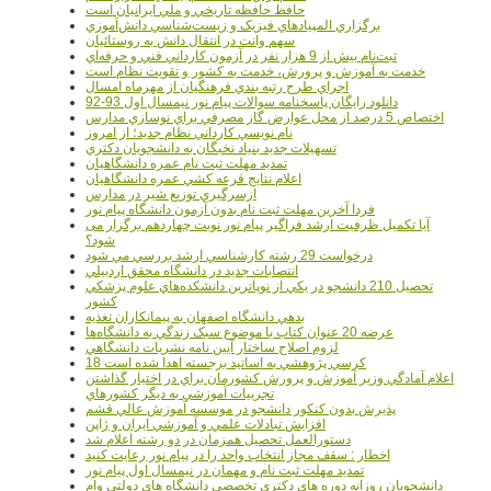
حافظ حافظه تاريخي و ملي ايرانيان است
برگزاري المپيادهاي فيزيک و زيست‌شناسي دانش‌آموزي
سهم وانت در انتقال دانش به روستائيان
ثبت‌نام بيش از 9 هزار نفر در آزمون کارداني فني و حرفه‌اي
خدمت به آموزش و پرورش، خدمت به کشور و تقويت نظام است
اجراي طرح رتبه بندي فرهنگيان از مهرماه امسال
دانلود رایگان پاسخنامه سوالات پیام نور نیمسال اول 93-92
اختصاص 5 درصد از محل عوارض گاز مصرفي براي نوسازي مدارس
نام نويسي کارداني نظام جديد؛ از امروز
تسهيلات جديد بنياد نخبگان به دانشجويان دکتري
تمديد مهلت ثبت نام عمره دانشگاهيان
اعلام نتايج قرعه کشي عمره دانشگاهيان
ازسرگيري توزيع شير در مدارس
فردا آخرین مهلت ثبت نام بدون آزمون دانشگاه پیام نور
آیا تکمیل ظرفیت ارشد فراگیر پیام نور نوبت چهاردهم برگزار می
شود؟
درخواست 29 رشته کارشناسي ارشد بررسي مي شود
انتصابات جديد در دانشگاه محقق اردبيلي
تحصيل 210 دانشجو در يکي از نوپاترين دانشکده‌هاي علوم پزشکي
کشور
بدهي دانشگاه اصفهان به پيمانکاران تغذيه
عرضه 20 عنوان کتاب با موضوع سبک زندگي به دانشگاه‌ها
لزوم اصلاح ساختار آيين نامه نشريات دانشگاهي
18 کرسي پژوهشي به اساتيد برجسته اهدا شده است
اعلام آمادگي وزير آموزش و پرورش کشورمان براي در اختيار گذاشتن
تجربيات آموزشي به ديگر کشورهاي
پذيرش بدون کنکور دانشجو در موسسه آموزش عالي قشم
افزايش تبادلات علمي و آموزشي ايران و ژاپن
دستورالعمل تحصیل همزمان در دو رشته اعلام شد
اخطار : سقف مجاز انتخاب واحد را در پیام نور رعایت کنید
تمدید مهلت ثبت نام و مهمان در نیمسال اول پیام نور
دانشجويان روزانه دوره هاي دكتري تخصصي دانشگاه هاي دولتي وام