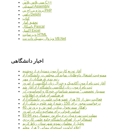
سي پلاس پلاس C++
اسمبلي Assembly
پروژه پي اچ پي PHP
دلفي Delphi
کتاب
تحقيق آمار
پاسکال Pascal
اکسل Excel
وب سايت HTML
ويژوال بيسيک دات نت VB.Net
اخبار دانشگاهی
آغاز توزيع کارت آزمون دستياري از دوشنبه
ممنوعيت اشتغال داوطلبان نمايندگي مجلس در دانشگاه آزاد
رتبه بندي فرهنگيان از مهر
آغاز ثبت نام آزمون آکادميک و جنرال زبان انگليسي از امروز
ثبت نام آزمون زبان انگليسي دانشگاه آزاد آغاز شد
سمينار تخصصي " سيستم شناسايي خودکارو اتوماسيون"در
فرهنگسراي فناوري اطلاعات
فعاليت بيش از 70 هزار عضو هيات علمي در دانشگاه آزاد
درخواست مجوز براي 150 رشته ارشد علوم پزشکي آزاد
40 راهکار سند تحول بنيادين آموزش و پرورش
اسامي قبولي براي مصاحبه دکتري، امروز
مهلت ثبت نمره میان ترم پیام نور نیمسال دوم 94-93
اشتغالزايي از اهداف دانشگاه جامع علمي کاربردي
تجليل از معلمان نمونه شهرستان رباط کريم
اعلام اولويت استخدام پيماني 5 هزار معلم