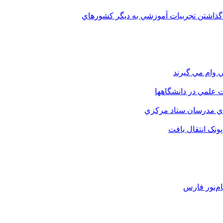
 گذاشتن تجربيات آموزشي به ديگر کشورهاي
 وام مي گيرند
 علمي در دانشگاهها
اي مدرسان ستاد مرکزي
نک انتقال يافت
م‌نور فارس