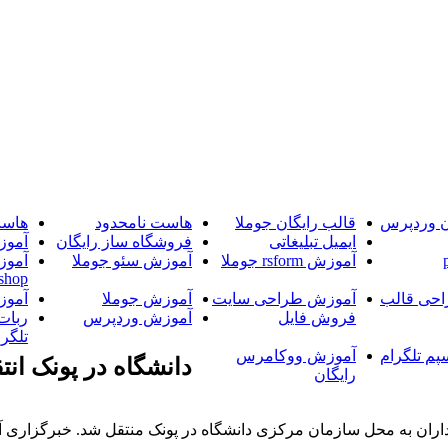
ن وردپرس
قالب رایگان جوملا
هاست نامحدود
هاست
ایمیل تبلیغاتی
فروشگاه ساز رایگان
آموز
آموزش rsform جوملا
آموزش سئو جوملا
آموز
shop
حی قالب
آموزش طراحی سایت
آموزش جوملا
آموز
فروش فایل
آموزش وردپرس
ربات
تلگرا
پم تلگرام
آموزش ووکامرس
دانشگاه در پونک انت
رایگان
ران به محل سازمان مرکزی دانشگاه در پونک منتقل شد. خبرگزاری آر