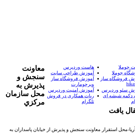
 جوملا
هاست وردپرس
معاونت
شگاه جوملا
آموزش طراحی سایت
سنجش و
ش فروشگاه ساز
آموزش فروشگاه ساز
hika
پذيرش به
ویرچومارت
ش سئو وردپرس
آموزش امنیت وردپرس
محل سازمان
 دکمه شیشه ای
ربات همکاری در فروش
مرکزي
م
تلگرام
قال يافت
یا-محل استقرار معاونت سنجش و پذیرش از خیابان پاسداران به