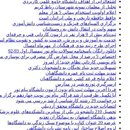
اشتغالزايي از اهداف دانشگاه جامع علمي کاربردي
تجليل از معلمان نمونه شهرستان رباط کريم
اعلام اولويت استخدام پيماني 5 هزار معلم
حافظ حافظه تاريخي و ملي ايرانيان است
برگزاري المپيادهاي فيزيک و زيست‌شناسي دانش‌آموزي
سهم وانت در انتقال دانش به روستائيان
ثبت‌نام بيش از 9 هزار نفر در آزمون کارداني فني و حرفه‌اي
خدمت به آموزش و پرورش، خدمت به کشور و تقويت نظام ا
اجراي طرح رتبه بندي فرهنگيان از مهرماه امسال
دانلود رایگان پاسخنامه سوالات پیام نور نیمسال اول 93-92
اختصاص 5 درصد از محل عوارض گاز مصرفي براي نوسازي مدارس
نام نويسي کارداني نظام جديد؛ از امروز
تسهيلات جديد بنياد نخبگان به دانشجويان دکتري
تمديد مهلت ثبت نام عمره دانشگاهيان
اعلام نتايج قرعه کشي عمره دانشگاهيان
ازسرگيري توزيع شير در مدارس
فردا آخرین مهلت ثبت نام بدون آزمون دانشگاه پیام نور
آیا تکمیل ظرفیت ارشد فراگیر پیام نور نوبت چهاردهم برگزار 
درخواست 29 رشته کارشناسي ارشد بررسي مي شود
انتصابات جديد در دانشگاه محقق اردبيلي
تحصيل 210 دانشجو در يکي از نوپاترين دانشکده‌هاي علوم پزشکي کشور
بدهي دانشگاه اصفهان به پيمانکاران تغذيه
عرضه 20 عنوان کتاب با موضوع سبک زندگي به دانشگاه‌ها
لزوم اصلاح ساختار آيين نامه نشريات دانشگاهي