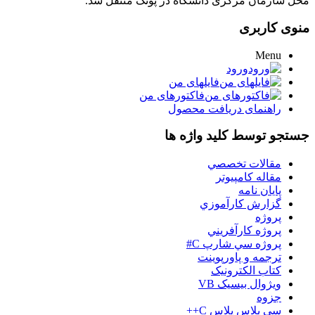
محل سازمان مرکزی دانشگاه در پونک منتقل شد.
منوی کاربری
Menu
ورود
فایلهای من
فاکتورهای من
راهنمای دریافت محصول
جستجو توسط کلید واژه ها
مقالات تخصصي
مقاله کامپیوتر
پایان نامه
گزارش کارآموزي
پروژه
پروژه کارآفريني
پروژه سي شارپ C#
ترجمه و پاورپوينت
کتاب الکترونيک
ويژوال بيسيک VB
جزوه
سي پلاس پلاس C++