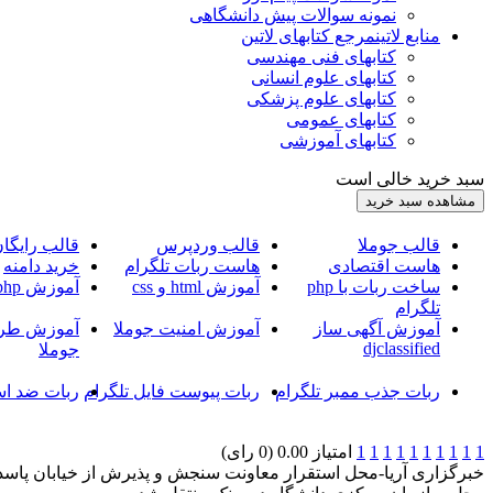
نمونه سوالات پیش دانشگاهی
منابع لاتین
مرجع کتابهای لاتین
کتابهای فنی مهندسی
کتابهای علوم انسانی
کتابهای علوم پزشکی
کتابهای عمومی
کتابهای آموزشی
سبد خرید خالی است
قالب جوملا
قالب وردپرس
قالب رایگا
هاست اقتصادی
هاست ربات تلگرام
خرید دامنه
ساخت ربات با php
آموزش html و css
آموزش php
تلگرام
آموزش آگهی ساز
آموزش امنیت جوملا
آموزش طرا
djclassified
جوملا
ربات جذب ممبر تلگرام
ربات پیوست فایل تلگرام
ربات ضد اس
1
1
1
1
1
1
1
1
1
1
امتیاز 0.00 (0 رای)
خبرگزاری آریا-محل استقرار معاونت سنجش و پذیرش از خیابان پاسدا