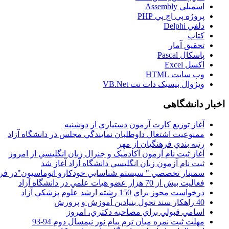
اسمبلي Assembly
پروژه پي اچ پي PHP
دلفي Delphi
کتاب
تحقيق آمار
پاسکال Pascal
اکسل Excel
وب سايت HTML
ويژوال بيسيک دات نت VB.Net
اخبار دانشگاهی
آغاز توزيع کارت آزمون دستياري از دوشنبه
ممنوعيت اشتغال داوطلبان نمايندگي مجلس در دانشگاه آزاد
رتبه بندي فرهنگيان از مهر
آغاز ثبت نام آزمون آکادميک و جنرال زبان انگليسي از امروز
ثبت نام آزمون زبان انگليسي دانشگاه آزاد آغاز شد
سمينار تخصصي " سيستم شناسايي خودکارو اتوماسيون"در فر
فعاليت بيش از 70 هزار عضو هيات علمي در دانشگاه آزاد
درخواست مجوز براي 150 رشته ارشد علوم پزشکي آزاد
40 راهکار سند تحول بنيادين آموزش و پرورش
اسامي قبولي براي مصاحبه دکتري، امروز
مهلت ثبت نمره میان ترم پیام نور نیمسال دوم 94-93