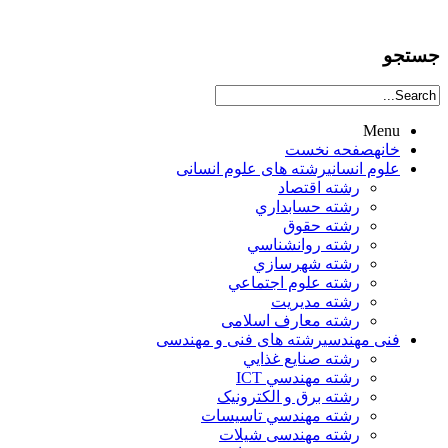
جستجو
Menu
خانه
صفحه نخست
علوم انساني
رشته های علوم انسانی
رشته اقتصاد
رشته حسابداري
رشته حقوق
رشته روانشناسي
رشته شهرسازي
رشته علوم اجتماعي
رشته مديريت
رشته معارف اسلامی
فنی مهندسی
رشته های فنی و مهندسی
رشته صنايع غذايي
رشته مهندسي ICT
رشته برق و الکترونيک
رشته مهندسي تاسيسات
رشته مهندسی شیلات