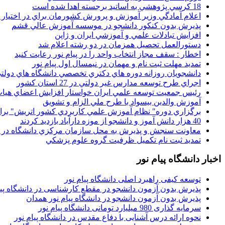
18 کرسي پژوهشي به اساتيد برجسته اهدا شده است
اعلام آمادگي وزير آموزش و پرورش کشورمان براي در اختيار
پذيرش بدون کنکور دانشجو در موسسه آموزش عالي قشم
افزايش تبادلات علمي و آموزشي ايران و ژاپن
دستورالعمل تحصیل همزمان در دو رشته اعلام شد
اخطار : سقف مجاز انتخاب واحد را در پیام نور رعایت کنید
تمدید مهلت ثبت نام و مهمان در نیمسال اول پیام نور
دانشجويان روزانه دوره هاي دكتري تخصصي دانشگاه هاي دولتي
اجراي طرح توسعه مدارس غير دولتي در 27 استان کشور
رئيس جمعيت توسعه علمي ايران خواستار افزايش اعضاي هيات
آموزش والدين بيسواد با طرح ملي الزام و تشويق
برگزاري دوره" نظام آموزش علمي كاربردي كشور اتريش" بر
40 هزار دانش آموز و دانشجو از موزه دارآباد بازديد کردند
معاونت سنجش و پذيرش به محل سازمان مرکزي دانشگاه در پو
تمديد ثبت نام تکميل ظرفيت گروه علوم پزشکي
اخبار دانشگاه پیام نور
توسعه کیفی راهبرد اصلی دانشگاه پیام نور
پذیرش بدون آزمون دانشجو در مقطع کارشناسی در دانشگاه پیا
پذیرش بدون آزمون دانشجو در دانشگاه پیام نور همدان
سرمایه گذاری 980 میلیارد تومانی دانشگاه پیام نور
نحوه ارائه درس آشنایی با دفاع مقدس در دانشگاه پیام نور