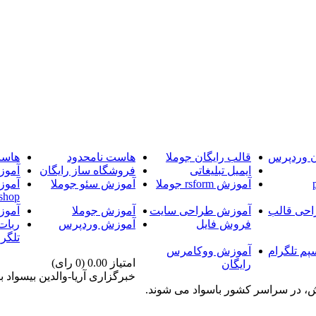
ن وردپرس
قالب رایگان جوملا
هاست نامحدود
هاست
ایمیل تبلیغاتی
فروشگاه ساز رایگان
آموز
آموزش rsform جوملا
آموزش سئو جوملا
آموز
shop
حی قالب
آموزش طراحی سایت
آموزش جوملا
آموز
فروش فایل
آموزش وردپرس
ربات
تلگرا
پم تلگرام
آموزش ووکامرس
امتیاز 0.00 (0 رای)
رایگان
خبرگزاری آریا-والدین بیسواد
زش، در سراسر کشور باسواد می شوند.