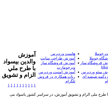
 جوملا
هاست وردپرس
آموزش
شگاه جوملا
آموزش طراحی سایت
والدين بيسواد
ش فروشگاه ساز
آموزش فروشگاه ساز
hika
با طرح ملي
ویرچومارت
ش سئو وردپرس
آموزش امنیت وردپرس
الزام و تشويق
 دکمه شیشه ای
ربات همکاری در فروش
م
تلگرام
1
1
1
1
1
1
1
1
1
1
 با طرح ملی الزام و تشویق آموزش، در سراسر کشور باسواد می