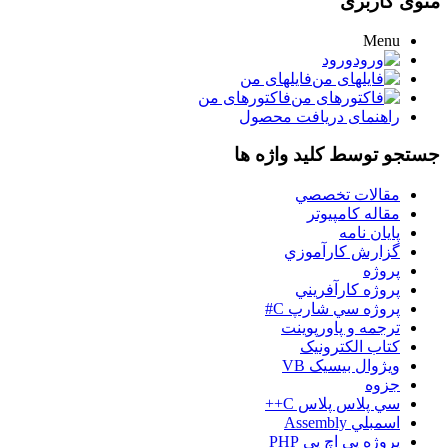
منوی کاربری
Menu
ورود
فایلهای من
فاکتورهای من
راهنمای دریافت محصول
جستجو توسط کلید واژه ها
مقالات تخصصي
مقاله کامپیوتر
پایان نامه
گزارش کارآموزي
پروژه
پروژه کارآفريني
پروژه سي شارپ C#
ترجمه و پاورپوينت
کتاب الکترونيک
ويژوال بيسيک VB
جزوه
سي پلاس پلاس C++
اسمبلي Assembly
پروژه پي اچ پي PHP