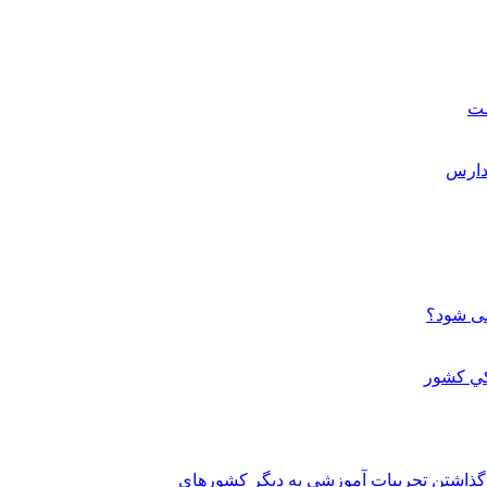
ست
می شود؟
 گذاشتن تجربيات آموزشي به ديگر کشورهاي