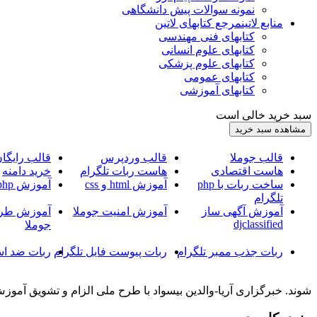
نمونه سوالات پیش دانشگاهی
منابع لاتین
مرجع کتابهای لاتین
کتابهای فنی مهندسی
کتابهای علوم انسانی
کتابهای علوم پزشکی
کتابهای عمومی
کتابهای آموزشی
سبد خرید خالی است
قالب جوملا
قالب وردپرس
قالب رایگا
هاست اقتصادی
هاست ربات تلگرام
خرید دامنه
ساخت ربات با php
آموزش html و css
آموزش php
تلگرام
آموزش آگهی ساز
آموزش امنیت جوملا
آموزش طرا
djclassified
جوملا
ربات جذب ممبر تلگرام
ربات پیوست فایل تلگرام
ربات ضد اس
شوند. خبرگزاری آریا-والدین بیسواد با طرح ملی الزام و تشویق آمو