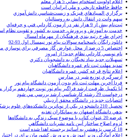
اعلام اولويت استخدام پيماني 5 هزار معلم
حافظ حافظه تاريخي و ملي ايرانيان است
برگزاري المپيادهاي فيزيک و زيست‌شناسي دانش‌آموزي
سهم وانت در انتقال دانش به روستائيان
ثبت‌نام بيش از 9 هزار نفر در آزمون کارداني فني و حرفه‌اي
خدمت به آموزش و پرورش، خدمت به کشور و تقويت نظام ا
اجراي طرح رتبه بندي فرهنگيان از مهرماه امسال
دانلود رایگان پاسخنامه سوالات پیام نور نیمسال اول 93-92
اختصاص 5 درصد از محل عوارض گاز مصرفي براي نوسازي مدارس
نام نويسي کارداني نظام جديد؛ از امروز
تسهيلات جديد بنياد نخبگان به دانشجويان دکتري
تمديد مهلت ثبت نام عمره دانشگاهيان
اعلام نتايج قرعه کشي عمره دانشگاهيان
ازسرگيري توزيع شير در مدارس
فردا آخرین مهلت ثبت نام بدون آزمون دانشگاه پیام نور
آیا تکمیل ظرفیت ارشد فراگیر پیام نور نوبت چهاردهم برگزار 
درخواست 29 رشته کارشناسي ارشد بررسي مي شود
انتصابات جديد در دانشگاه محقق اردبيلي
تحصيل 210 دانشجو در يکي از نوپاترين دانشکده‌هاي علوم پزشکي کشور
بدهي دانشگاه اصفهان به پيمانکاران تغذيه
عرضه 20 عنوان کتاب با موضوع سبک زندگي به دانشگاه‌ها
لزوم اصلاح ساختار آيين نامه نشريات دانشگاهي
18 کرسي پژوهشي به اساتيد برجسته اهدا شده است
اعلام آمادگي وزير آموزش و پرورش کشورمان براي در اختيار