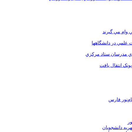
 وام مي گيرند
 علمي در دانشگاهها
اي مدرسان ستاد مرکزي
نک انتقال يافت
م‌نور فارس
ور
هریه دانشجویان