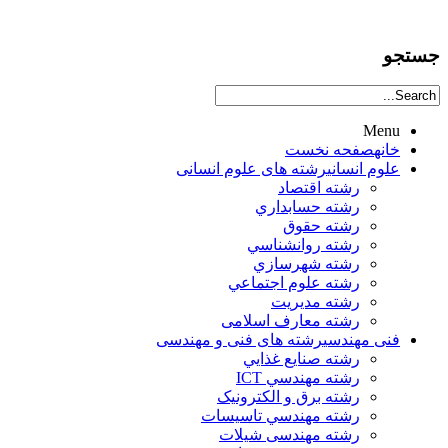
جستجو
Menu
خانه
صفحه نخست
علوم انساني
رشته های علوم انسانی
رشته اقتصاد
رشته حسابداري
رشته حقوق
رشته روانشناسي
رشته شهرسازي
رشته علوم اجتماعي
رشته مديريت
رشته معارف اسلامی
فنی مهندسی
رشته های فنی و مهندسی
رشته صنايع غذايي
رشته مهندسي ICT
رشته برق و الکترونيک
رشته مهندسي تاسيسات
رشته مهندسی شیلات