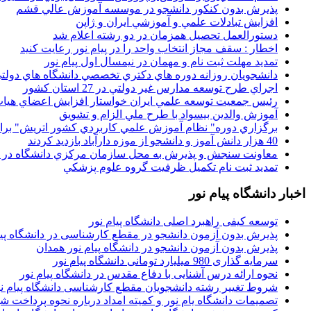
پذيرش بدون کنکور دانشجو در موسسه آموزش عالي قشم
افزايش تبادلات علمي و آموزشي ايران و ژاپن
دستورالعمل تحصیل همزمان در دو رشته اعلام شد
اخطار : سقف مجاز انتخاب واحد را در پیام نور رعایت کنید
تمدید مهلت ثبت نام و مهمان در نیمسال اول پیام نور
دانشجويان روزانه دوره هاي دكتري تخصصي دانشگاه هاي دولتي
اجراي طرح توسعه مدارس غير دولتي در 27 استان کشور
رئيس جمعيت توسعه علمي ايران خواستار افزايش اعضاي هيات
آموزش والدين بيسواد با طرح ملي الزام و تشويق
برگزاري دوره" نظام آموزش علمي كاربردي كشور اتريش" بر
40 هزار دانش آموز و دانشجو از موزه دارآباد بازديد کردند
معاونت سنجش و پذيرش به محل سازمان مرکزي دانشگاه در پو
تمديد ثبت نام تکميل ظرفيت گروه علوم پزشکي
اخبار دانشگاه پیام نور
توسعه کیفی راهبرد اصلی دانشگاه پیام نور
پذیرش بدون آزمون دانشجو در مقطع کارشناسی در دانشگاه پیا
پذیرش بدون آزمون دانشجو در دانشگاه پیام نور همدان
سرمایه گذاری 980 میلیارد تومانی دانشگاه پیام نور
نحوه ارائه درس آشنایی با دفاع مقدس در دانشگاه پیام نور
شروط تغییر رشته دانشجویان مقطع کارشناسی دانشگاه پیام ن
تصمیمات دانشگاه یام نور و کمیته امداد درباره نحوه پرداخت ش