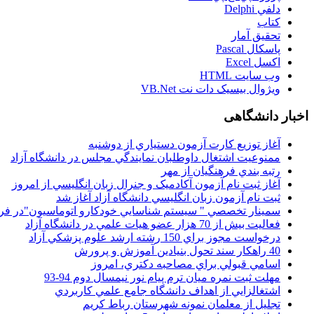
دلفي Delphi
کتاب
تحقيق آمار
پاسکال Pascal
اکسل Excel
وب سايت HTML
ويژوال بيسيک دات نت VB.Net
اخبار دانشگاهی
آغاز توزيع کارت آزمون دستياري از دوشنبه
ممنوعيت اشتغال داوطلبان نمايندگي مجلس در دانشگاه آزاد
رتبه بندي فرهنگيان از مهر
آغاز ثبت نام آزمون آکادميک و جنرال زبان انگليسي از امروز
ثبت نام آزمون زبان انگليسي دانشگاه آزاد آغاز شد
سمينار تخصصي " سيستم شناسايي خودکارو اتوماسيون"در فر
فعاليت بيش از 70 هزار عضو هيات علمي در دانشگاه آزاد
درخواست مجوز براي 150 رشته ارشد علوم پزشکي آزاد
40 راهکار سند تحول بنيادين آموزش و پرورش
اسامي قبولي براي مصاحبه دکتري، امروز
مهلت ثبت نمره میان ترم پیام نور نیمسال دوم 94-93
اشتغالزايي از اهداف دانشگاه جامع علمي کاربردي
تجليل از معلمان نمونه شهرستان رباط کريم