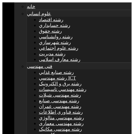
خانه
علوم انساني
رشته اقتصاد
رشته حسابداري
رشته حقوق
رشته روانشناسي
رشته شهرسازي
رشته علوم اجتماعي
رشته مديريت
رشته معارف اسلامی
فنی مهندسی
رشته صنايع غذايي
رشته مهندسي ICT
رشته برق و الکترونيک
رشته مهندسي تاسيسات
رشته مهندسی شیلات
رشته مهندسی صنایع
رشته مهندسی عمران
رشته فناوری اطلاعات
رشته مهندسي متالوژي
رشته مهندسی معماری
رشته مهندسی مکانیک