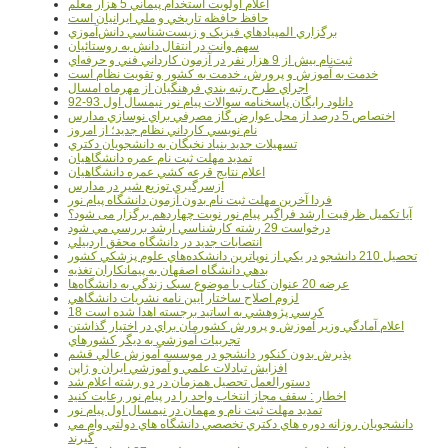
اعلام اولويت استخدام پيماني 5 هزار معلم
حافظ حافظه تاريخي و ملي ايرانيان است
برگزاري المپيادهاي فيزيک و زيست‌شناسي دانش‌آموزي
سهم وانت در انتقال دانش به روستائيان
ثبت‌نام بيش از 9 هزار نفر در آزمون کارداني فني و حرفه‌اي
خدمت به آموزش و پرورش، خدمت به کشور و تقويت نظام است
اجراي طرح رتبه بندي فرهنگيان از مهرماه امسال
دانلود رایگان پاسخنامه سوالات پیام نور نیمسال اول 93-92
اختصاص 5 درصد از محل عوارض گاز مصرفي براي نوسازي مدارس
نام نويسي کارداني نظام جديد؛ از امروز
تسهيلات جديد بنياد نخبگان به دانشجويان دکتري
تمديد مهلت ثبت نام عمره دانشگاهيان
اعلام نتايج قرعه کشي عمره دانشگاهيان
ازسرگيري توزيع شير در مدارس
فردا آخرین مهلت ثبت نام بدون آزمون دانشگاه پیام نور
آیا تکمیل ظرفیت ارشد فراگیر پیام نور نوبت چهاردهم برگزار می شود؟
درخواست 29 رشته کارشناسي ارشد بررسي مي شود
انتصابات جديد در دانشگاه محقق اردبيلي
تحصيل 210 دانشجو در يکي از نوپاترين دانشکده‌هاي علوم پزشکي کشور
بدهي دانشگاه اصفهان به پيمانکاران تغذيه
عرضه 20 عنوان کتاب با موضوع سبک زندگي به دانشگاه‌ها
لزوم اصلاح ساختار آيين نامه نشريات دانشگاهي
18 کرسي پژوهشي به اساتيد برجسته اهدا شده است
اعلام آمادگي وزير آموزش و پرورش کشورمان براي در اختيار گذاشتن
تجربيات آموزشي به ديگر کشورهاي
پذيرش بدون کنکور دانشجو در موسسه آموزش عالي قشم
افزايش تبادلات علمي و آموزشي ايران و ژاپن
دستورالعمل تحصیل همزمان در دو رشته اعلام شد
اخطار : سقف مجاز انتخاب واحد را در پیام نور رعایت کنید
تمدید مهلت ثبت نام و مهمان در نیمسال اول پیام نور
دانشجويان روزانه دوره هاي دكتري تخصصي دانشگاه هاي دولتي وام مي
گيرند