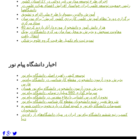
اجراي طرح توسعه مدارس غير دولتي در 27 استان کشور
رئيس جمعيت توسعه علمي ايران خواستار افزايش اعضاي هيات علمي در
دانشگاهها
آموزش والدين بيسواد با طرح ملي الزام و تشويق
برگزاري دوره" نظام آموزش علمي كاربردي كشور اتريش" براي مدرسان
ستاد مرکزي
40 هزار دانش آموز و دانشجو از موزه دارآباد بازديد کردند
معاونت سنجش و پذيرش به محل سازمان مرکزي دانشگاه در پونک
انتقال يافت
تمديد ثبت نام تکميل ظرفيت گروه علوم پزشکي
اخبار دانشگاه پیام نور
توسعه کیفی راهبرد اصلی دانشگاه پیام نور
پذیرش بدون آزمون دانشجو در مقطع کارشناسی در دانشگاه پیام‌نور
فارس
پذیرش بدون آزمون دانشجو در دانشگاه پیام نور همدان
سرمایه گذاری 980 میلیارد تومانی دانشگاه پیام نور
نحوه ارائه درس آشنایی با دفاع مقدس در دانشگاه پیام نور
شروط تغییر رشته دانشجویان مقطع کارشناسی دانشگاه پیام نور
تصمیمات دانشگاه یام نور و کمیته امداد درباره نحوه پرداخت شهریه
دانشجویان
کسب رتبه ششم دانشگاه پیام نور ایران در میان دانشگاه‌های از راه دور
دنیا