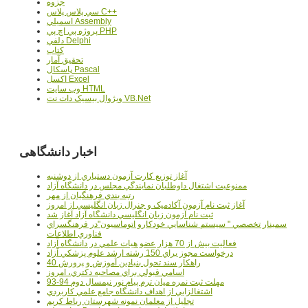
جزوه
سي پلاس پلاس C++
اسمبلي Assembly
پروژه پي اچ پي PHP
دلفي Delphi
کتاب
تحقيق آمار
پاسکال Pascal
اکسل Excel
وب سايت HTML
ويژوال بيسيک دات نت VB.Net
اخبار دانشگاهی
آغاز توزيع کارت آزمون دستياري از دوشنبه
ممنوعيت اشتغال داوطلبان نمايندگي مجلس در دانشگاه آزاد
رتبه بندي فرهنگيان از مهر
آغاز ثبت نام آزمون آکادميک و جنرال زبان انگليسي از امروز
ثبت نام آزمون زبان انگليسي دانشگاه آزاد آغاز شد
سمينار تخصصي " سيستم شناسايي خودکارو اتوماسيون"در فرهنگسراي
فناوري اطلاعات
فعاليت بيش از 70 هزار عضو هيات علمي در دانشگاه آزاد
درخواست مجوز براي 150 رشته ارشد علوم پزشکي آزاد
40 راهکار سند تحول بنيادين آموزش و پرورش
اسامي قبولي براي مصاحبه دکتري، امروز
مهلت ثبت نمره میان ترم پیام نور نیمسال دوم 94-93
اشتغالزايي از اهداف دانشگاه جامع علمي کاربردي
تجليل از معلمان نمونه شهرستان رباط کريم