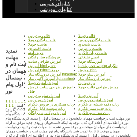
کتابهای عمومی
کتابهای آموزشی
قالب جوملا
قالب وردپرس
قالب رایگان وردپرس
قالب رایگان جوملا
هاست نامحدود
هاست جوملا
هاست وردپرس
هاست اقتصادی
تمدید
هاست ربات تلگرام
خرید دامنه
مهلت
ایمیل تبلیغاتی
فروشگاه ساز رایگان
آموزشگاه جوملا
آموزش طراحی سایت
ثبت نام و
ساخت ربات با php تلگرام
آموزش html و css
مهمان در
آموزش php
آموزش rsform جوملا
آموزش سئو جوملا
آموزش فروشگاه ساز hikashop
نیمسال
آموزش فروشگاه ساز
آموزش آگهی ساز djclassified
ویرچومارت
آموزش امنیت جوملا
اول پیام
آموزش طراحی قالب جوملا
آموزش طراحی سایت فروش
نور
فایل
آموزش جوملا
آموزش سئو وردپرس
آموزش امنیت وردپرس
آموزش وردپرس
1
1
1
1
1
1
1
ربات دکمه شیشه ای تلگرام
ربات همکاری در فروش تلگرام
امتیاز
1
1
1
ربات جذب ممبر تلگرام
ربات پیوست فایل تلگرام
0.00 (0 رای)
ربات ضد اسپم تلگرام
آموزش ووکامرس رایگان
دانشگاه پیام
نور مهلت ثبت درخواست مهمان دانشجویان در نیمسال اول را تمدید کرددانشگاه پیام
نور در اطلاعیه ای اعلام کرد که با توجه به اینکه دانشجویان ورودی جدید موفق به ارائه
درخواست های مهلمان موقت در موعد مقرر نشده اند، مهلت ثبت و تایید درخواست
مهمان موقت تا تاریخ تمدید شد. دانشگاه پیام نور مهلت ثبت درخواست مهمان
دانشجویان در نیمسال اول را تمدید کرددانشگاه پیام نور در اطلاعیه ای اعلام کرد که با