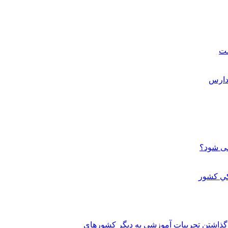
ست
می شود؟
 گذاشتن تجربيات آموزشي به ديگر کشورهاي