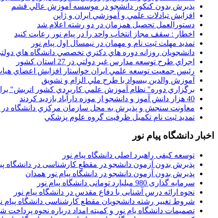
پذيرش بدون کنکور دانشجو در موسسه آموزش عالي قشم
افزايش تبادلات علمي و آموزشي ايران و ژاپن
دستورالعمل تحصیل همزمان در دو رشته اعلام شد
اخطار : سقف مجاز انتخاب واحد را در پیام نور رعایت کنید
تمدید مهلت ثبت نام و مهمان در نیمسال اول پیام نور
دانشجويان روزانه دوره هاي دكتري تخصصي دانشگاه هاي دولتي
اجراي طرح توسعه مدارس غير دولتي در 27 استان کشور
رئيس جمعيت توسعه علمي ايران خواستار افزايش اعضاي هيات
آموزش والدين بيسواد با طرح ملي الزام و تشويق
برگزاري دوره" نظام آموزش علمي كاربردي كشور اتريش" بر
40 هزار دانش آموز و دانشجو از موزه دارآباد بازديد کردند
معاونت سنجش و پذيرش به محل سازمان مرکزي دانشگاه در پو
تمديد ثبت نام تکميل ظرفيت گروه علوم پزشکي
اخبار دانشگاه پیام نور
توسعه کیفی راهبرد اصلی دانشگاه پیام نور
پذیرش بدون آزمون دانشجو در مقطع کارشناسی در دانشگاه پیا
پذیرش بدون آزمون دانشجو در دانشگاه پیام نور همدان
سرمایه گذاری 980 میلیارد تومانی دانشگاه پیام نور
نحوه ارائه درس آشنایی با دفاع مقدس در دانشگاه پیام نور
شروط تغییر رشته دانشجویان مقطع کارشناسی دانشگاه پیام ن
تصمیمات دانشگاه یام نور و کمیته امداد درباره نحوه پرداخت ش