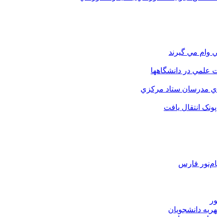
 وام مي گيرند
 علمي در دانشگاهها
اي مدرسان ستاد مرکزي
نک انتقال يافت
م‌نور فارس
ور
هریه دانشجویان