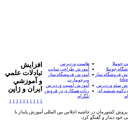
 جوملا
هاست وردپرس
افزايش
شگاه جوملا
آموزش طراحی سایت
تبادلات علمي
ش فروشگاه ساز
آموزش فروشگاه ساز
hika
و آموزشي
ویرچومارت
ش سئو وردپرس
آموزش امنیت وردپرس
ايران و ژاپن
 دکمه شیشه ای
ربات همکاری در فروش
م
تلگرام
1
1
1
1
1
1
1
1
1
1
پروش کشورمان در حاشیه اجلاس بین المللی آموزش پایدار با
 خود دیدار و گفتگو کرد.