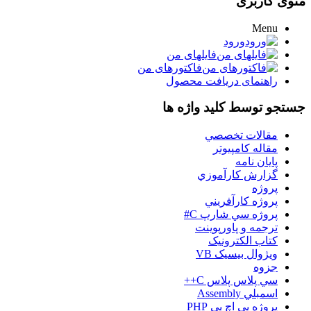
منوی کاربری
Menu
ورود
فایلهای من
فاکتورهای من
راهنمای دریافت محصول
جستجو توسط کلید واژه ها
مقالات تخصصي
مقاله کامپیوتر
پایان نامه
گزارش کارآموزي
پروژه
پروژه کارآفريني
پروژه سي شارپ C#
ترجمه و پاورپوينت
کتاب الکترونيک
ويژوال بيسيک VB
جزوه
سي پلاس پلاس C++
اسمبلي Assembly
پروژه پي اچ پي PHP