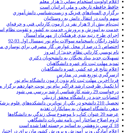
اعلام اولويت استخدام پيماني 5 هزار معلم
حافظ حافظه تاريخي و ملي ايرانيان است
برگزاري المپيادهاي فيزيک و زيست‌شناسي دانش‌آموزي
سهم وانت در انتقال دانش به روستائيان
ثبت‌نام بيش از 9 هزار نفر در آزمون کارداني فني و حرفه‌اي
خدمت به آموزش و پرورش، خدمت به کشور و تقويت نظام ا
اجراي طرح رتبه بندي فرهنگيان از مهرماه امسال
دانلود رایگان پاسخنامه سوالات پیام نور نیمسال اول 93-92
اختصاص 5 درصد از محل عوارض گاز مصرفي براي نوسازي مدارس
نام نويسي کارداني نظام جديد؛ از امروز
تسهيلات جديد بنياد نخبگان به دانشجويان دکتري
تمديد مهلت ثبت نام عمره دانشگاهيان
اعلام نتايج قرعه کشي عمره دانشگاهيان
ازسرگيري توزيع شير در مدارس
فردا آخرین مهلت ثبت نام بدون آزمون دانشگاه پیام نور
آیا تکمیل ظرفیت ارشد فراگیر پیام نور نوبت چهاردهم برگزار 
درخواست 29 رشته کارشناسي ارشد بررسي مي شود
انتصابات جديد در دانشگاه محقق اردبيلي
تحصيل 210 دانشجو در يکي از نوپاترين دانشکده‌هاي علوم پزشکي کشور
بدهي دانشگاه اصفهان به پيمانکاران تغذيه
عرضه 20 عنوان کتاب با موضوع سبک زندگي به دانشگاه‌ها
لزوم اصلاح ساختار آيين نامه نشريات دانشگاهي
18 کرسي پژوهشي به اساتيد برجسته اهدا شده است
اعلام آمادگي وزير آموزش و پرورش کشورمان براي در اختيار