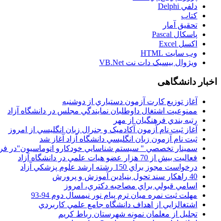
دلفي Delphi
کتاب
تحقيق آمار
پاسکال Pascal
اکسل Excel
وب سايت HTML
ويژوال بيسيک دات نت VB.Net
اخبار دانشگاهی
آغاز توزيع کارت آزمون دستياري از دوشنبه
ممنوعيت اشتغال داوطلبان نمايندگي مجلس در دانشگاه آزاد
رتبه بندي فرهنگيان از مهر
آغاز ثبت نام آزمون آکادميک و جنرال زبان انگليسي از امروز
ثبت نام آزمون زبان انگليسي دانشگاه آزاد آغاز شد
سمينار تخصصي " سيستم شناسايي خودکارو اتوماسيون"در فر
فعاليت بيش از 70 هزار عضو هيات علمي در دانشگاه آزاد
درخواست مجوز براي 150 رشته ارشد علوم پزشکي آزاد
40 راهکار سند تحول بنيادين آموزش و پرورش
اسامي قبولي براي مصاحبه دکتري، امروز
مهلت ثبت نمره میان ترم پیام نور نیمسال دوم 94-93
اشتغالزايي از اهداف دانشگاه جامع علمي کاربردي
تجليل از معلمان نمونه شهرستان رباط کريم