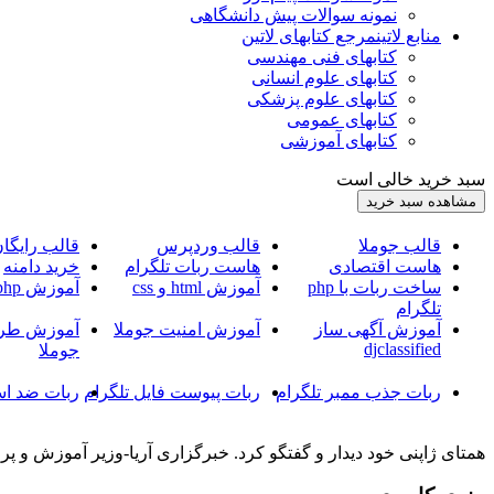
نمونه سوالات پیش دانشگاهی
منابع لاتین
مرجع کتابهای لاتین
کتابهای فنی مهندسی
کتابهای علوم انسانی
کتابهای علوم پزشکی
کتابهای عمومی
کتابهای آموزشی
سبد خرید خالی است
قالب جوملا
قالب وردپرس
قالب رایگا
هاست اقتصادی
هاست ربات تلگرام
خرید دامنه
ساخت ربات با php
آموزش html و css
آموزش php
تلگرام
آموزش آگهی ساز
آموزش امنیت جوملا
آموزش طرا
djclassified
جوملا
ربات جذب ممبر تلگرام
ربات پیوست فایل تلگرام
ربات ضد اس
همتای ژاپنی خود دیدار و گفتگو کرد. خبرگزاری آریا-وزیر آموزش و پر