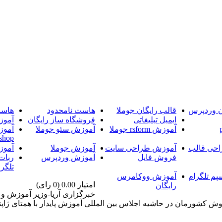
ن وردپرس
قالب رایگان جوملا
هاست نامحدود
هاست
ایمیل تبلیغاتی
فروشگاه ساز رایگان
آموز
آموزش rsform جوملا
آموزش سئو جوملا
آموز
shop
حی قالب
آموزش طراحی سایت
آموزش جوملا
آموز
فروش فایل
آموزش وردپرس
ربات
تلگرا
پم تلگرام
آموزش ووکامرس
امتیاز 0.00 (0 رای)
رایگان
خبرگزاری آریا-وزیر آموزش و 
وش کشورمان در حاشیه اجلاس بین المللی آموزش پایدار با همتای ژاپنی