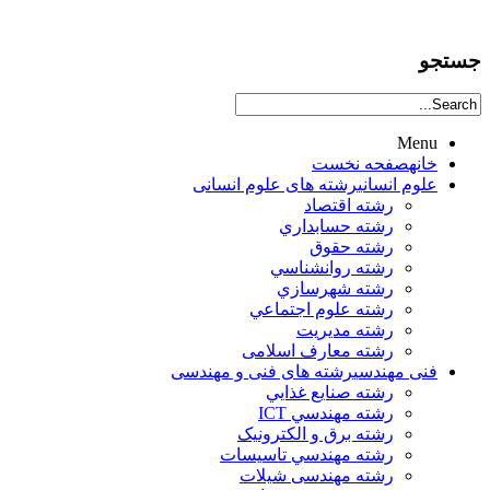
جستجو
Menu
خانه
صفحه نخست
علوم انساني
رشته های علوم انسانی
رشته اقتصاد
رشته حسابداري
رشته حقوق
رشته روانشناسي
رشته شهرسازي
رشته علوم اجتماعي
رشته مديريت
رشته معارف اسلامی
فنی مهندسی
رشته های فنی و مهندسی
رشته صنايع غذايي
رشته مهندسي ICT
رشته برق و الکترونيک
رشته مهندسي تاسيسات
رشته مهندسی شیلات